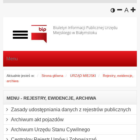
wersja k
zmniej
domy
z
A
Biuletyn Informacji Publicznej Urzędu
Miejskiego w Białymstoku
Włącz
menu
Menu
Aktualnie jesteś w:
Strona główna
URZĄD MIEJSKI
Rejestry, ewidencje,
archiwa
MENU - REJESTRY, EWIDENCJE, ARCHIWA
Zasady udostępniania danych z rejestrów publicznych
Archiwum akt pojazdów
Archiwum Urzędu Stanu Cywilnego
Centralny Rejestr Umów i Zobowiązań