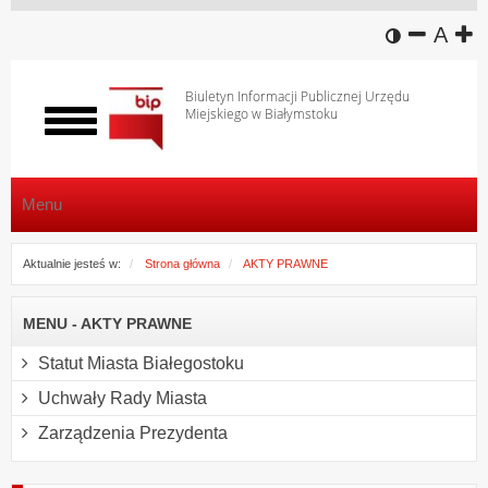
wersja k
zmniej
domy
z
A
Biuletyn Informacji Publicznej Urzędu
Miejskiego w Białymstoku
Włącz
menu
Menu
Aktualnie jesteś w:
Strona główna
AKTY PRAWNE
MENU - AKTY PRAWNE
Statut Miasta Białegostoku
Uchwały Rady Miasta
Zarządzenia Prezydenta