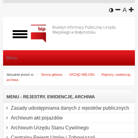
wersja k
zmniej
domy
z
A
Biuletyn Informacji Publicznej Urzędu
Miejskiego w Białymstoku
Włącz
menu
Menu
Aktualnie jesteś w:
Strona główna
URZĄD MIEJSKI
Rejestry, ewidencje,
archiwa
MENU - REJESTRY, EWIDENCJE, ARCHIWA
Zasady udostępniania danych z rejestrów publicznych
Archiwum akt pojazdów
Archiwum Urzędu Stanu Cywilnego
Centralny Rejestr Umów i Zobowiązań