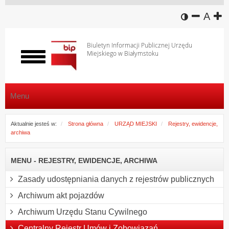
wersja k
zmniej
domy
z
A
Biuletyn Informacji Publicznej Urzędu
Miejskiego w Białymstoku
Włącz
menu
Menu
Aktualnie jesteś w:
Strona główna
URZĄD MIEJSKI
Rejestry, ewidencje,
archiwa
MENU - REJESTRY, EWIDENCJE, ARCHIWA
Zasady udostępniania danych z rejestrów publicznych
Archiwum akt pojazdów
Archiwum Urzędu Stanu Cywilnego
Centralny Rejestr Umów i Zobowiązań