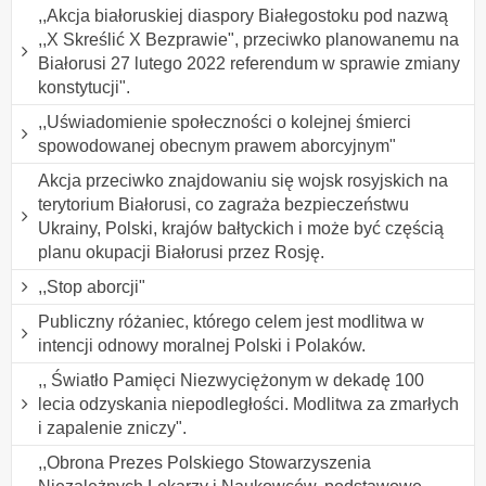
,,Akcja białoruskiej diaspory Białegostoku pod nazwą
,,X Skreślić X Bezprawie", przeciwko planowanemu na
Białorusi 27 lutego 2022 referendum w sprawie zmiany
konstytucji".
,,Uświadomienie społeczności o kolejnej śmierci
spowodowanej obecnym prawem aborcyjnym"
Akcja przeciwko znajdowaniu się wojsk rosyjskich na
terytorium Białorusi, co zagraża bezpieczeństwu
Ukrainy, Polski, krajów bałtyckich i może być częścią
planu okupacji Białorusi przez Rosję.
,,Stop aborcji"
Publiczny różaniec, którego celem jest modlitwa w
intencji odnowy moralnej Polski i Polaków.
,, Światło Pamięci Niezwyciężonym w dekadę 100
lecia odzyskania niepodległości. Modlitwa za zmarłych
i zapalenie zniczy".
,,Obrona Prezes Polskiego Stowarzyszenia