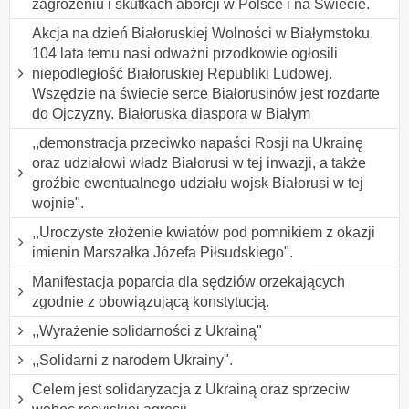
zagrożeniu i skutkach aborcji w Polsce i na Świecie.
Akcja na dzień Białoruskiej Wolności w Białymstoku.
104 lata temu nasi odważni przodkowie ogłosili
niepodległość Białoruskiej Republiki Ludowej.
Wszędzie na świecie serce Białorusinów jest rozdarte
do Ojczyzny. Białoruska diaspora w Białym
,,demonstracja przeciwko napaści Rosji na Ukrainę
oraz udziałowi władz Białorusi w tej inwazji, a także
groźbie ewentualnego udziału wojsk Białorusi w tej
wojnie".
,,Uroczyste złożenie kwiatów pod pomnikiem z okazji
imienin Marszałka Józefa Piłsudskiego".
Manifestacja poparcia dla sędziów orzekających
zgodnie z obowiązującą konstytucją.
,,Wyrażenie solidarności z Ukrainą"
,,Solidarni z narodem Ukrainy".
Celem jest solidaryzacja z Ukrainą oraz sprzeciw