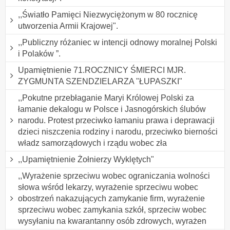
,,Światło Pamięci Niezwyciężonym w 80 rocznicę
utworzenia Armii Krajowej".
,,Publiczny różaniec w intencji odnowy moralnej Polski
i Polaków ”.
Upamiętnienie 71.ROCZNICY ŚMIERCI MJR.
ZYGMUNTA SZENDZIELARZA "ŁUPASZKI"
,,Pokutne przebłaganie Maryi Królowej Polski za
łamanie dekalogu w Polsce i Jasnogórskich ślubów
narodu. Protest przeciwko łamaniu prawa i deprawacji
dzieci niszczenia rodziny i narodu, przeciwko bierności
władz samorządowych i rządu wobec zła
,,Upamiętnienie Żołnierzy Wyklętych"
,,Wyrażenie sprzeciwu wobec ograniczania wolności
słowa wśród lekarzy, wyrażenie sprzeciwu wobec
obostrzeń nakazujących zamykanie firm, wyrażenie
sprzeciwu wobec zamykania szkół, sprzeciw wobec
wysyłaniu na kwarantanny osób zdrowych, wyrażen