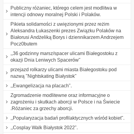
Publiczny różaniec, którego celem jest modlitwa w
intencji odnowy moralnej Polski i Polaków.
Pikieta solidarności z uwięzionymi przez reżim
Aleksandra Łukaszenki prezes Związku Polaków na
Białorusi Andżeliką Borys i dziennikarzem Andrzejem
Pocz0butem
,,36 godzinny marsz/spacer ulicami Białegostoku z
okazji Dnia Leniwych Spacerów"
przejazd rolkarzy ulicami miasta Białegostoku pod
nazwą "Nightskating Białystok"
,,Ewangelizacja na placach".
Zgromadzenie modlitewne oraz informacyjne o
zagrożeniu i skutkach aborcji w Polsce i na Świecie
.Różaniec za grzechy aborcji.
,,Popularyzacja badań profilaktycznych wśród kobiet".
,,Cosplay Walk Białystok 2022".