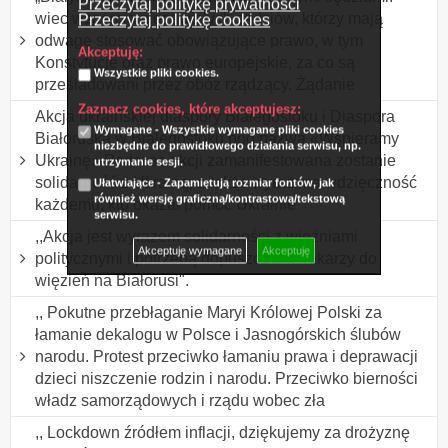
Przeczytaj politykę prywatności
wiec wsparcia niezawisłych sędziów, którzy mają
Przeczytaj politykę cookies
odwagę stosować obowiązujące prawo, w tym
Akceptuję:
Konstytucję oraz prawo europejskie, za co są
Wszystkie pliki cookies.
prześladowani przez obóz rządzący. Żądanie
Zaznacz cookies, które akceptujesz:
Akcja ukraińskiej diaspory Białegostoku i Diaspora
Wymagane - Wszystkie wymagane pliki cookies
Białoruska w Białegostoku pod nazwą «Wspieramy
niezbędne do prawidłowego działania serwisu, np.
Ukrainę» Podczas akcji zamanifestowana zostanie
utrzymanie sesji.
solidarność z Ukrainą, a także wyrażona wdzięczność
Ułatwiające - Zapamiętują rozmiar fontów, jak
również wersję graficzną/kontrastową/tekstową
każdemu, kto okazał pomoc Ukrainie
serwisu.
,,Akcja jest wyrazem solidarności z więźniami
Akceptuję wymagane
Akceptuję
politycznymi i potrzebą dopuszczenia lekarzy do
więzień na Białorusi".
,, Pokutne przebłaganie Maryi Królowej Polski za
łamanie dekalogu w Polsce i Jasnogórskich ślubów
narodu. Protest przeciwko łamaniu prawa i deprawacji
dzieci niszczenie rodzin i narodu. Przeciwko bierności
władz samorządowych i rządu wobec zła
,, Lockdown źródłem inflacji, dziękujemy za drożyznę