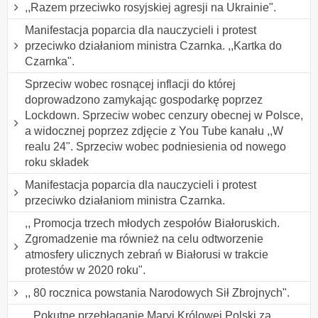
,,Razem przeciwko rosyjskiej agresji na Ukrainie".
Manifestacja poparcia dla nauczycieli i protest
przeciwko działaniom ministra Czarnka. ,,Kartka do
Czarnka".
Sprzeciw wobec rosnącej inflacji do której
doprowadzono zamykając gospodarkę poprzez
Lockdown. Sprzeciw wobec cenzury obecnej w Polsce,
a widocznej poprzez zdjęcie z You Tube kanału ,,W
realu 24". Sprzeciw wobec podniesienia od nowego
roku składek
Manifestacja poparcia dla nauczycieli i protest
przeciwko działaniom ministra Czarnka.
,, Promocja trzech młodych zespołów Białoruskich.
Zgromadzenie ma również na celu odtworzenie
atmosfery ulicznych zebrań w Białorusi w trakcie
protestów w 2020 roku".
,, 80 rocznica powstania Narodowych Sił Zbrojnych".
,, Pokutne przebłaganie Maryi Królowej Polski za