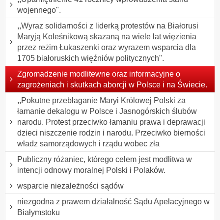
wojennego".
,,Wyraz solidarności z liderką protestów na Białorusi
Maryją Koleśnikową skazaną na wiele lat więzienia
przez reżim Łukaszenki oraz wyrazem wsparcia dla
1705 białoruskich więźniów politycznych".
Zgromadzenie modlitewne oraz informacyjne o
zagrożeniach i skutkach aborcji w Polsce i na Świecie.
,,Pokutne przebłaganie Maryi Królowej Polski za
łamanie dekalogu w Polsce i Jasnogórskich ślubów
narodu. Protest przeciwko łamaniu prawa i deprawacji
dzieci niszczenie rodzin i narodu. Przeciwko bierności
władz samorządowych i rządu wobec zła
Publiczny różaniec, którego celem jest modlitwa w
intencji odnowy moralnej Polski i Polaków.
wsparcie niezależności sądów
niezgodna z prawem działalność Sądu Apelacyjnego w
Białymstoku