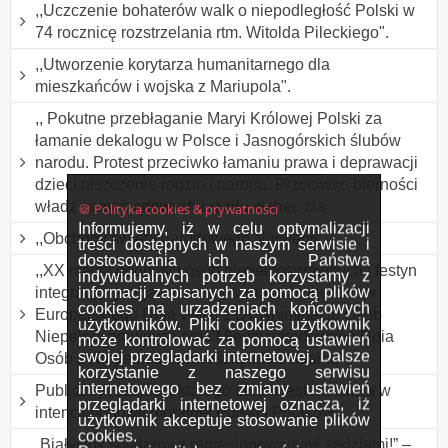
,,Uczczenie bohaterów walk o niepodległość Polski w
74 rocznicę rozstrzelania rtm. Witolda Pileckiego".
,,Utworzenie korytarza humanitarnego dla
mieszkańców i wojska z Mariupola".
,, Pokutne przebłaganie Maryi Królowej Polski za
łamanie dekalogu w Polsce i Jasnogórskich ślubów
narodu. Protest przeciwko łamaniu prawa i deprawacji
dzieci niszczenie rodzin i narodu. Przeciwko bierności
władz samorządowych i rządu wobec zła
🍪 Polityka cookies & prywatności
Informujemy, iż w celu optymalizacji
,,Obchody święta narodowego Norwegii".
treści dostępnych w naszym serwisie i
dostosowania ich do Państwa
,,XX marsz godności osób niepełnosprawnych i festyn
indywidualnych potrzeb korzystamy z
informacji zapisanych za pomocą plików
integracyjny organizowany w ramach obchodów
cookies na urządzeniach końcowych
Europejskiego Dnia Walki z Dyskryminacją Osób
użytkowników. Pliki cookies użytkownik
Niepełnosprawnych oraz Międzynarodowego Dnia
może kontrolować za pomocą ustawień
swojej przeglądarki internetowej. Dalsze
Osób z Niepełnosprawnością Intelektualną".
korzystanie z naszego serwisu
internetowego bez zmiany ustawień
Publiczny różaniec, którego celem jest modlitwa w
przeglądarki internetowej oznacza, iż
intencji odnowy moralnej Polski i Polaków.
użytkownik akceptuje stosowanie plików
cookies.
„Białystok solidarny z represjonowanymi sędziami!” –