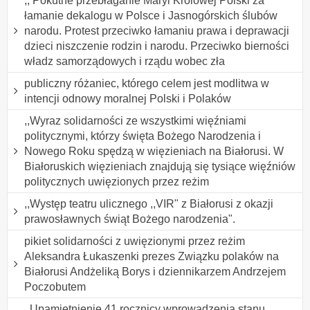
,, Pokutne przebłaganie Maryi Królowej Polski za
łamanie dekalogu w Polsce i Jasnogórskich ślubów
narodu. Protest przeciwko łamaniu prawa i deprawacji
dzieci niszczenie rodzin i narodu. Przeciwko bierności
władz samorządowych i rządu wobec zła
publiczny różaniec, którego celem jest modlitwa w
intencji odnowy moralnej Polski i Polaków
,,Wyraz solidarności ze wszystkimi więźniami
politycznymi, którzy święta Bożego Narodzenia i
Nowego Roku spędzą w więzieniach na Białorusi. W
Białoruskich więzieniach znajdują się tysiące więźniów
politycznych uwięzionych przez reżim
,,Występ teatru ulicznego ,,VIR" z Białorusi z okazji
prawosławnych świąt Bożego narodzenia".
pikiet solidarności z uwięzionymi przez reżim
Aleksandra Łukaszenki prezes Związku polaków na
Białorusi Andżeliką Borys i dziennikarzem Andrzejem
Poczobutem
,,Upamiętnienie 41 rocznicy wprowadzenia stanu