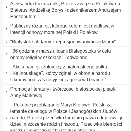
Aleksandra Łukaszenki, Prezes Związku Polaków na
Białorusi Andżeliką Borys i dziennikarzem Andrzejem
Poczobutem ".
Publiczny różaniec, którego celem jest modlitwa w
intencji odnowy moralnej Polski i Polaków.
"Białystok solidarny z represjonowanymi sędziami"
,,36 godzinny marsz ulicami Białegostoku w celu
obrony religii w szkołach" - odwołane
,,Akcja pamięci żołnierzy z białoruskiego pułku
,,Kalinouskaga", którzy zginęli w obronie narodu
Ukrainy podczas rosyjskiej agresji w Ukrainie".
Promocja literatury i twórczości białostockiej pisarki
Anny Markowej.
,, Pokutne przebłaganie Maryi Królowej Polski za
łamanie dekalogu w Polsce i Jasnogórskich ślubów
narodu. Protest przeciwko łamaniu prawa i deprawacji
dzieci niszczenie rodzin i narodu. Przeciwko bierności
władz samorządowych i rządu wobec zła