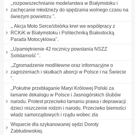
,,rozpowszechnianie modelarstwa w Białymstoku i
zachęcanie młodzieży do spędzania wolnego czasu na
świeżym powietrzu ".
,, Akcja Moto Serce/zbiórka krwi we współpracy z
RCKiK w Białymstoku i Politechniką Białostocką
Parada Motocyklowa".
,,Upamiętnienie 42 rocznicy powstania NSZZ
Solidarność ".
,,Zgromadzenie modlitewne oraz informacyjne o
zagrożeniach i skutkach aborcji w Polsce i na Świecie
".
,,Pokutne przebłaganie Maryi Królowej Polski za
łamanie dekalogu w Polsce i Jasnogórskich ślubów
narodu. Protest przeciwko łamaniu prawa i deprawacji
dzieci niszczenie rodzin i narodu. Przeciwko bierności
władz samorządowych i rządu wobec zła
Wsparcie dla szykanowanej sędzi Doroty
Zabłudowskiej.