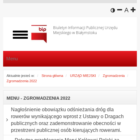
wersja k
zmniej
domy
z
A
Biuletyn Informacji Publicznej Urzędu
Miejskiego w Białymstoku
Włącz
menu
Menu
Aktualnie jesteś w:
Strona główna
URZĄD MIEJSKI
Zgromadzenia
Zgromadzenia 2022
MENU - ZGROMADZENIA 2022
Nagłośnienie obowiązku odśnieżania dróg dla
rowerów wynikającego wprost z Ustawy o Dragach
publicznych oraz zademonstrowanie obecności w
przestrzeni publicznej osób kierujących rowerami.