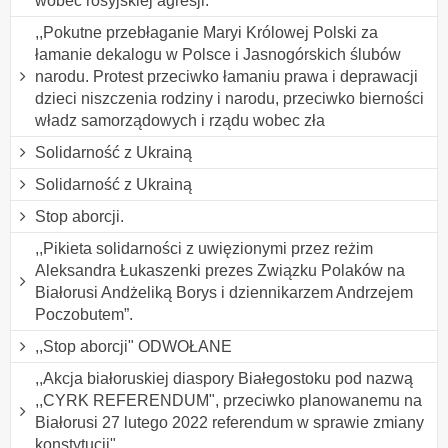
wobec rosyjskiej agresji.
,,Pokutne przebłaganie Maryi Królowej Polski za
łamanie dekalogu w Polsce i Jasnogórskich ślubów
narodu. Protest przeciwko łamaniu prawa i deprawacji
dzieci niszczenia rodziny i narodu, przeciwko bierności
władz samorządowych i rządu wobec zła
Solidarność z Ukrainą
Solidarność z Ukrainą
Stop aborcji.
,,Pikieta solidarności z uwięzionymi przez reżim
Aleksandra Łukaszenki prezes Związku Polaków na
Białorusi Andżeliką Borys i dziennikarzem Andrzejem
Poczobutem”.
,,Stop aborcji" ODWOŁANE
,,Akcja białoruskiej diaspory Białegostoku pod nazwą
,,CYRK REFERENDUM", przeciwko planowanemu na
Białorusi 27 lutego 2022 referendum w sprawie zmiany
konstytucji".