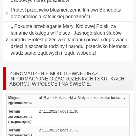
osobowych oraz poszanow
Protest przeciwko bluźnierczemu filmowi Benedetta
oraz promocja katolickiej pobożności.
,, Pokutne przebłaganie Maryi Królowej Polski za
łamanie dekalogu w Polsce i Jasnogórskich ślubów
narodu. Protest przeciwko łamaniu prawa i deprawacji
dzieci niszczenia rodziny i narodu, przeciwko bierności
władz samorządowych i rządu wobec zł
ZGROMADZENIE MODLITEWNE ORAZ
INFORMACYJNE O ZAGROŻENIACH I SKUTKACH
ABORCJI W POLSCE I NA ŚWIECIE.
Miejsce
ul. Rynek Kościuszki w Białymstoku okolice fontanny
zgromadzenia
Termin
27.11.2022r. godz.11.30
zgromadzenia
(rozpoczęcie)
Termin
27.11.2022r. godz.15.30
zgromadzenia