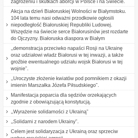
zagrożeniu i skutkach aborcji w Polsce i na Świecie.
Akcja na dzień Białoruskiej Wolności w Białymstoku.
104 lata temu nasi odważni przodkowie ogłosili
niepodległość Białoruskiej Republiki Ludowej.
Wszędzie na świecie serce Białorusinów jest rozdarte
do Ojczyzny. Białoruska diaspora w Białym
,,demonstracja przeciwko napaści Rosji na Ukrainę
oraz udziałowi władz Białorusi w tej inwazji, a także
groźbie ewentualnego udziału wojsk Białorusi w tej
wojnie".
,,Uroczyste złożenie kwiatów pod pomnikiem z okazji
imienin Marszałka Józefa Piłsudskiego".
Manifestacja poparcia dla sędziów orzekających
zgodnie z obowiązującą konstytucją.
,,Wyrażenie solidarności z Ukrainą"
,,Solidarni z narodem Ukrainy".
Celem jest solidaryzacja z Ukrainą oraz sprzeciw