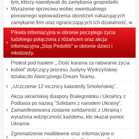
tym, którzy nawoływali do zamykania gospodarki.
Wyrażenie sprzeciwu wobec ewentualnego
ponownego wprowadzenia obostrzeń nakazujących
zamykanie firm oraz ograniczających ich działalność, w
Pikieta informacyjna w obronie poczętego życia
ludzkiego połączona z różańcem oraz akcja
informacyjna „Stop Pedofilii” w obronie dzieci i
młodzieży.
Protest pod hasłem ,, Dość karania za ratowanie życia
kobiet” dotyczący procesu Justyny Wydrzyńskiej-
działaczki Aborcyjnego Dream Teamu.
,,Uczczenie 12 rocznicy katastrofy Smoleńskiej".
Akcja ukraińskiej diaspory Białegostoku i Ukraińcy z
Podlasia po nazwą "Solidarni z narodem Ukrainy".
Zamanifestowana zostanie solidarność z Ukrainą i
wyrażona wdzięczność każdemu, kto okazał pomoc
Ukrainie.
Zgromadzenie modlitewne oraz informacyjne o