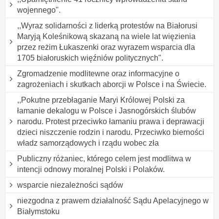
wojennego".
,,Wyraz solidarności z liderką protestów na Białorusi
Maryją Koleśnikową skazaną na wiele lat więzienia
przez reżim Łukaszenki oraz wyrazem wsparcia dla
1705 białoruskich więźniów politycznych".
Zgromadzenie modlitewne oraz informacyjne o
zagrożeniach i skutkach aborcji w Polsce i na Świecie.
,,Pokutne przebłaganie Maryi Królowej Polski za
łamanie dekalogu w Polsce i Jasnogórskich ślubów
narodu. Protest przeciwko łamaniu prawa i deprawacji
dzieci niszczenie rodzin i narodu. Przeciwko bierności
władz samorządowych i rządu wobec zła
Publiczny różaniec, którego celem jest modlitwa w
intencji odnowy moralnej Polski i Polaków.
wsparcie niezależności sądów
niezgodna z prawem działalność Sądu Apelacyjnego w
Białymstoku