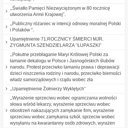
,,Światło Pamięci Niezwyciężonym w 80 rocznicę
utworzenia Armii Krajowej".
,,Publiczny różaniec w intencji odnowy moralnej Polski
i Polaków ”.
Upamiętnienie 71.ROCZNICY ŚMIERCI MJR.
ZYGMUNTA SZENDZIELARZA "ŁUPASZKI"
,,Pokutne przebłaganie Maryi Królowej Polski za
łamanie dekalogu w Polsce i Jasnogórskich ślubów
narodu. Protest przeciwko łamaniu prawa i deprawacji
dzieci niszczenia rodziny i narodu, przeciwko bierności
władz samorządowych i rządu wobec zła
,,Upamiętnienie Żołnierzy Wyklętych"
,,Wyrażenie sprzeciwu wobec ograniczania wolności
słowa wśród lekarzy, wyrażenie sprzeciwu wobec
obostrzeń nakazujących zamykanie firm, wyrażenie
sprzeciwu wobec zamykania szkół, sprzeciw wobec
wysyłaniu na kwarantanny osób zdrowych, wyrażen