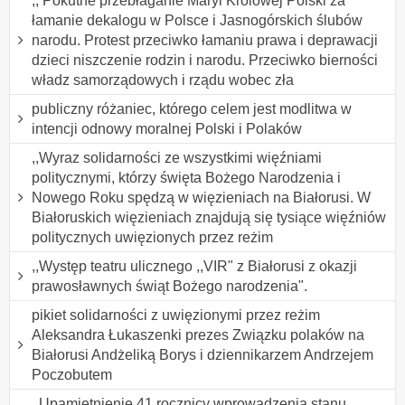
,, Pokutne przebłaganie Maryi Królowej Polski za
łamanie dekalogu w Polsce i Jasnogórskich ślubów
narodu. Protest przeciwko łamaniu prawa i deprawacji
dzieci niszczenie rodzin i narodu. Przeciwko bierności
władz samorządowych i rządu wobec zła
publiczny różaniec, którego celem jest modlitwa w
intencji odnowy moralnej Polski i Polaków
,,Wyraz solidarności ze wszystkimi więźniami
politycznymi, którzy święta Bożego Narodzenia i
Nowego Roku spędzą w więzieniach na Białorusi. W
Białoruskich więzieniach znajdują się tysiące więźniów
politycznych uwięzionych przez reżim
,,Występ teatru ulicznego ,,VIR" z Białorusi z okazji
prawosławnych świąt Bożego narodzenia".
pikiet solidarności z uwięzionymi przez reżim
Aleksandra Łukaszenki prezes Związku polaków na
Białorusi Andżeliką Borys i dziennikarzem Andrzejem
Poczobutem
,,Upamiętnienie 41 rocznicy wprowadzenia stanu