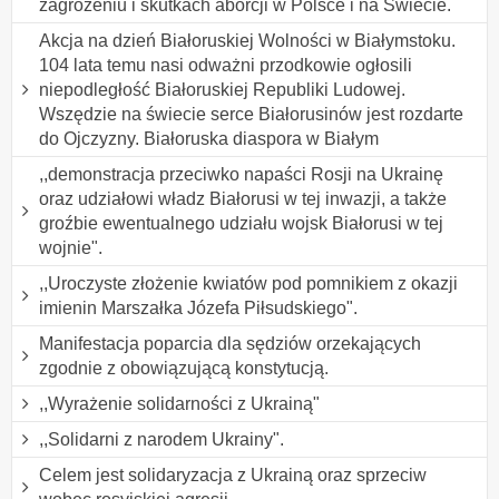
zagrożeniu i skutkach aborcji w Polsce i na Świecie.
Akcja na dzień Białoruskiej Wolności w Białymstoku.
104 lata temu nasi odważni przodkowie ogłosili
niepodległość Białoruskiej Republiki Ludowej.
Wszędzie na świecie serce Białorusinów jest rozdarte
do Ojczyzny. Białoruska diaspora w Białym
,,demonstracja przeciwko napaści Rosji na Ukrainę
oraz udziałowi władz Białorusi w tej inwazji, a także
groźbie ewentualnego udziału wojsk Białorusi w tej
wojnie".
,,Uroczyste złożenie kwiatów pod pomnikiem z okazji
imienin Marszałka Józefa Piłsudskiego".
Manifestacja poparcia dla sędziów orzekających
zgodnie z obowiązującą konstytucją.
,,Wyrażenie solidarności z Ukrainą"
,,Solidarni z narodem Ukrainy".
Celem jest solidaryzacja z Ukrainą oraz sprzeciw