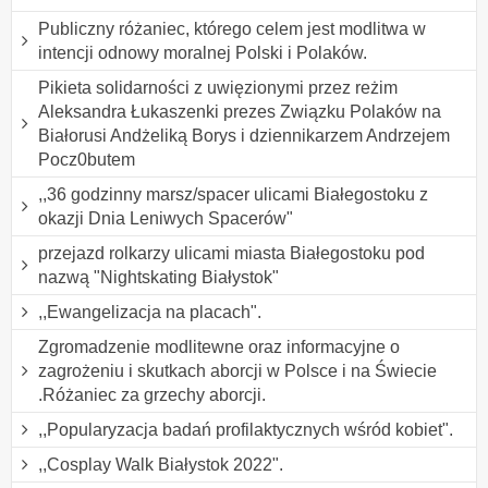
Publiczny różaniec, którego celem jest modlitwa w
intencji odnowy moralnej Polski i Polaków.
Pikieta solidarności z uwięzionymi przez reżim
Aleksandra Łukaszenki prezes Związku Polaków na
Białorusi Andżeliką Borys i dziennikarzem Andrzejem
Pocz0butem
,,36 godzinny marsz/spacer ulicami Białegostoku z
okazji Dnia Leniwych Spacerów"
przejazd rolkarzy ulicami miasta Białegostoku pod
nazwą "Nightskating Białystok"
,,Ewangelizacja na placach".
Zgromadzenie modlitewne oraz informacyjne o
zagrożeniu i skutkach aborcji w Polsce i na Świecie
.Różaniec za grzechy aborcji.
,,Popularyzacja badań profilaktycznych wśród kobiet".
,,Cosplay Walk Białystok 2022".