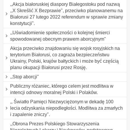
,,Akcja białoruskiej diaspory Białegostoku pod nazwą
,,X Skreślić X Bezprawie", przeciwko planowanemu na
Białorusi 27 lutego 2022 referendum w sprawie zmiany
konstytucji".
,,Uświadomienie społeczności o kolejnej śmierci
spowodowanej obecnym prawem aborcyjnym"
Akcja przeciwko znajdowaniu się wojsk rosyjskich na
terytorium Białorusi, co zagraża bezpieczeństwu
Ukrainy, Polski, krajów bałtyckich i może być częścią
planu okupacji Białorusi przez Rosję.
,,Stop aborcji"
Publiczny różaniec, którego celem jest modlitwa w
intencji odnowy moralnej Polski i Polaków.
,, Światło Pamięci Niezwyciężonym w dekadę 100
lecia odzyskania niepodległości. Modlitwa za zmarłych
i zapalenie zniczy".
,,Obrona Prezes Polskiego Stowarzyszenia