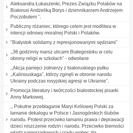
Aleksandra Łukaszenki, Prezes Związku Polaków na
Białorusi Andżeliką Borys i dziennikarzem Andrzejem
Poczobutem ".
Publiczny różaniec, którego celem jest modlitwa w
intencji odnowy moralnej Polski i Polaków.
"Białystok solidarny z represjonowanymi sędziami"
,,36 godzinny marsz ulicami Białegostoku w celu
obrony religii w szkołach" - odwołane
,,Akcja pamięci żołnierzy z białoruskiego pułku
,,Kalinouskaga", którzy zginęli w obronie narodu
Ukrainy podczas rosyjskiej agresji w Ukrainie".
Promocja literatury i twórczości białostockiej pisarki
Anny Markowej.
,, Pokutne przebłaganie Maryi Królowej Polski za
łamanie dekalogu w Polsce i Jasnogórskich ślubów
narodu. Protest przeciwko łamaniu prawa i deprawacji
dzieci niszczenie rodzin i narodu. Przeciwko bierności
władz samorządowych i rządu wobec zła