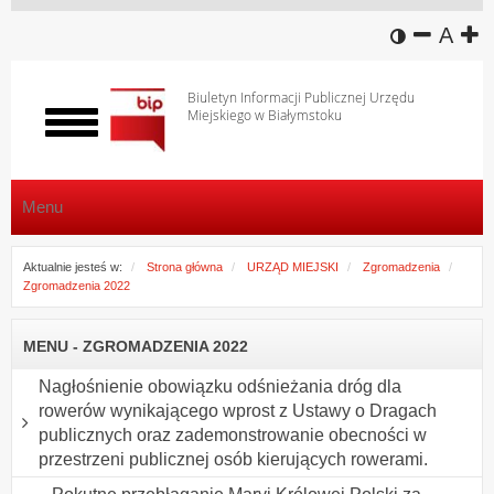
wersja k
zmniej
domy
z
A
Biuletyn Informacji Publicznej Urzędu
Miejskiego w Białymstoku
Włącz
menu
Menu
Aktualnie jesteś w:
Strona główna
URZĄD MIEJSKI
Zgromadzenia
Zgromadzenia 2022
MENU - ZGROMADZENIA 2022
Nagłośnienie obowiązku odśnieżania dróg dla
rowerów wynikającego wprost z Ustawy o Dragach
publicznych oraz zademonstrowanie obecności w
przestrzeni publicznej osób kierujących rowerami.