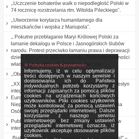
,,Uczczenie bohaterów walk o niepodległość Polski w
74 rocznicę rozstrzelania rtm. Witolda Pileckiego".
,,Utworzenie korytarza humanitarnego dla
mieszkańców i wojska z Mariupola".
,, Pokutne przebłaganie Maryi Królowej Polski za
łamanie dekalogu w Polsce i Jasnogórskich ślubów
narodu. Protest przeciwko łamaniu prawa i deprawacji
dzieci niszczenie rodzin i narodu. Przeciwko bierności
władz samorządowych i rządu wobec zła
🍪 Polityka cookies & prywatności
Informujemy, iż w celu optymalizacji
,,Obchody święta narodowego Norwegii".
treści dostępnych w naszym serwisie i
dostosowania ich do Państwa
,,XX marsz godności osób niepełnosprawnych i festyn
indywidualnych potrzeb korzystamy z
informacji zapisanych za pomocą plików
integracyjny organizowany w ramach obchodów
cookies na urządzeniach końcowych
Europejskiego Dnia Walki z Dyskryminacją Osób
użytkowników. Pliki cookies użytkownik
Niepełnosprawnych oraz Międzynarodowego Dnia
może kontrolować za pomocą ustawień
swojej przeglądarki internetowej. Dalsze
Osób z Niepełnosprawnością Intelektualną".
korzystanie z naszego serwisu
internetowego bez zmiany ustawień
Publiczny różaniec, którego celem jest modlitwa w
przeglądarki internetowej oznacza, iż
intencji odnowy moralnej Polski i Polaków.
użytkownik akceptuje stosowanie plików
cookies.
„Białystok solidarny z represjonowanymi sędziami!” –