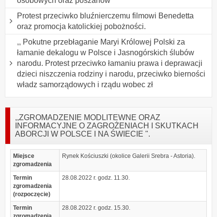
osobowych oraz poszanow
Protest przeciwko bluźnierczemu filmowi Benedetta
oraz promocja katolickiej pobożności.
,, Pokutne przebłaganie Maryi Królowej Polski za
łamanie dekalogu w Polsce i Jasnogórskich ślubów
narodu. Protest przeciwko łamaniu prawa i deprawacji
dzieci niszczenia rodziny i narodu, przeciwko bierności
władz samorządowych i rządu wobec zł
,,ZGROMADZENIE MODLITEWNE ORAZ
INFORMACYJNE O ZAGROŻENIACH I SKUTKACH
ABORCJI W POLSCE I NA ŚWIECIE ".
Miejsce
Rynek Kościuszki (okolice Galerii Srebra - Astoria).
zgromadzenia
Termin
28.08.2022 r. godz. 11.30.
zgromadzenia
(rozpoczęcie)
Termin
28.08.2022 r. godz. 15.30.
zgromadzenia