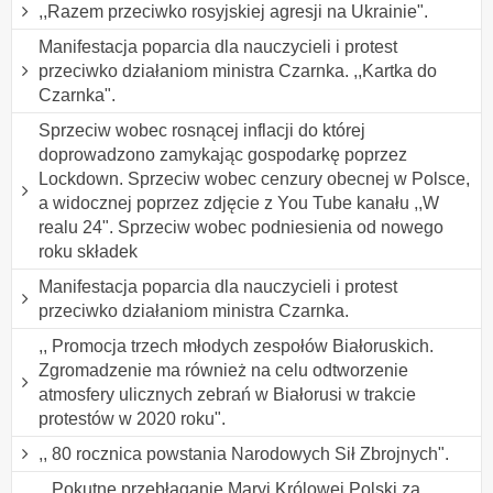
,,Razem przeciwko rosyjskiej agresji na Ukrainie".
Manifestacja poparcia dla nauczycieli i protest
przeciwko działaniom ministra Czarnka. ,,Kartka do
Czarnka".
Sprzeciw wobec rosnącej inflacji do której
doprowadzono zamykając gospodarkę poprzez
Lockdown. Sprzeciw wobec cenzury obecnej w Polsce,
a widocznej poprzez zdjęcie z You Tube kanału ,,W
realu 24". Sprzeciw wobec podniesienia od nowego
roku składek
Manifestacja poparcia dla nauczycieli i protest
przeciwko działaniom ministra Czarnka.
,, Promocja trzech młodych zespołów Białoruskich.
Zgromadzenie ma również na celu odtworzenie
atmosfery ulicznych zebrań w Białorusi w trakcie
protestów w 2020 roku".
,, 80 rocznica powstania Narodowych Sił Zbrojnych".
,, Pokutne przebłaganie Maryi Królowej Polski za