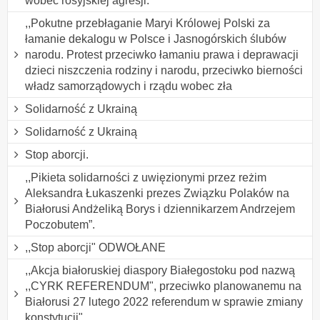
wobec rosyjskiej agresji.
,,Pokutne przebłaganie Maryi Królowej Polski za
łamanie dekalogu w Polsce i Jasnogórskich ślubów
narodu. Protest przeciwko łamaniu prawa i deprawacji
dzieci niszczenia rodziny i narodu, przeciwko bierności
władz samorządowych i rządu wobec zła
Solidarność z Ukrainą
Solidarność z Ukrainą
Stop aborcji.
,,Pikieta solidarności z uwięzionymi przez reżim
Aleksandra Łukaszenki prezes Związku Polaków na
Białorusi Andżeliką Borys i dziennikarzem Andrzejem
Poczobutem”.
,,Stop aborcji" ODWOŁANE
,,Akcja białoruskiej diaspory Białegostoku pod nazwą
,,CYRK REFERENDUM", przeciwko planowanemu na
Białorusi 27 lutego 2022 referendum w sprawie zmiany
konstytucji".