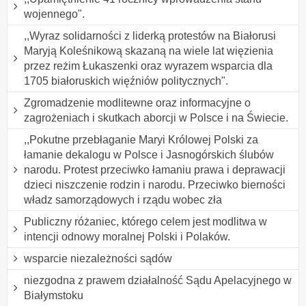
wojennego".
,,Wyraz solidarności z liderką protestów na Białorusi
Maryją Koleśnikową skazaną na wiele lat więzienia
przez reżim Łukaszenki oraz wyrazem wsparcia dla
1705 białoruskich więźniów politycznych".
Zgromadzenie modlitewne oraz informacyjne o
zagrożeniach i skutkach aborcji w Polsce i na Świecie.
,,Pokutne przebłaganie Maryi Królowej Polski za
łamanie dekalogu w Polsce i Jasnogórskich ślubów
narodu. Protest przeciwko łamaniu prawa i deprawacji
dzieci niszczenie rodzin i narodu. Przeciwko bierności
władz samorządowych i rządu wobec zła
Publiczny różaniec, którego celem jest modlitwa w
intencji odnowy moralnej Polski i Polaków.
wsparcie niezależności sądów
niezgodna z prawem działalność Sądu Apelacyjnego w
Białymstoku