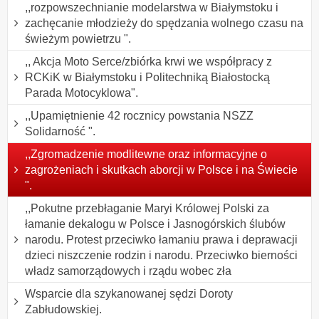
,,rozpowszechnianie modelarstwa w Białymstoku i
zachęcanie młodzieży do spędzania wolnego czasu na
świeżym powietrzu ".
,, Akcja Moto Serce/zbiórka krwi we współpracy z
RCKiK w Białymstoku i Politechniką Białostocką
Parada Motocyklowa".
,,Upamiętnienie 42 rocznicy powstania NSZZ
Solidarność ".
,,Zgromadzenie modlitewne oraz informacyjne o
zagrożeniach i skutkach aborcji w Polsce i na Świecie
".
,,Pokutne przebłaganie Maryi Królowej Polski za
łamanie dekalogu w Polsce i Jasnogórskich ślubów
narodu. Protest przeciwko łamaniu prawa i deprawacji
dzieci niszczenie rodzin i narodu. Przeciwko bierności
władz samorządowych i rządu wobec zła
Wsparcie dla szykanowanej sędzi Doroty
Zabłudowskiej.