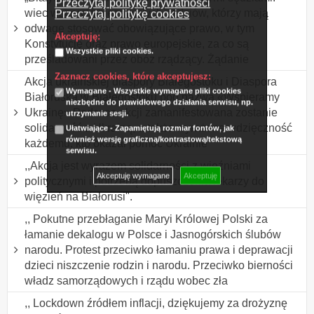
Przeczytaj politykę prywatności
wiec wsparcia niezawisłych sędziów, którzy mają
Przeczytaj politykę cookies
odwagę stosować obowiązujące prawo, w tym
Akceptuję:
Konstytucję oraz prawo europejskie, za co są
Wszystkie pliki cookies.
prześladowani przez obóz rządzący. Żądanie
Zaznacz cookies, które akceptujesz:
Akcja ukraińskiej diaspory Białegostoku i Diaspora
Wymagane - Wszystkie wymagane pliki cookies
Białoruska w Białegostoku pod nazwą «Wspieramy
niezbędne do prawidłowego działania serwisu, np.
Ukrainę» Podczas akcji zamanifestowana zostanie
utrzymanie sesji.
solidarność z Ukrainą, a także wyrażona wdzięczność
Ułatwiające - Zapamiętują rozmiar fontów, jak
również wersję graficzną/kontrastową/tekstową
każdemu, kto okazał pomoc Ukrainie
serwisu.
,,Akcja jest wyrazem solidarności z więźniami
Akceptuję wymagane
Akceptuję
politycznymi i potrzebą dopuszczenia lekarzy do
więzień na Białorusi".
,, Pokutne przebłaganie Maryi Królowej Polski za
łamanie dekalogu w Polsce i Jasnogórskich ślubów
narodu. Protest przeciwko łamaniu prawa i deprawacji
dzieci niszczenie rodzin i narodu. Przeciwko bierności
władz samorządowych i rządu wobec zła
,, Lockdown źródłem inflacji, dziękujemy za drożyznę