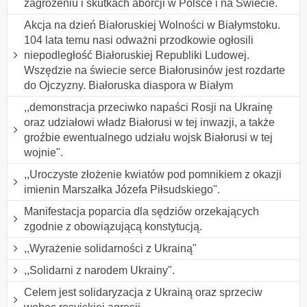
zagrożeniu i skutkach aborcji w Polsce i na Świecie.
Akcja na dzień Białoruskiej Wolności w Białymstoku.
104 lata temu nasi odważni przodkowie ogłosili
niepodległość Białoruskiej Republiki Ludowej.
Wszędzie na świecie serce Białorusinów jest rozdarte
do Ojczyzny. Białoruska diaspora w Białym
,,demonstracja przeciwko napaści Rosji na Ukrainę
oraz udziałowi władz Białorusi w tej inwazji, a także
groźbie ewentualnego udziału wojsk Białorusi w tej
wojnie".
,,Uroczyste złożenie kwiatów pod pomnikiem z okazji
imienin Marszałka Józefa Piłsudskiego".
Manifestacja poparcia dla sędziów orzekających
zgodnie z obowiązującą konstytucją.
,,Wyrażenie solidarności z Ukrainą"
,,Solidarni z narodem Ukrainy".
Celem jest solidaryzacja z Ukrainą oraz sprzeciw