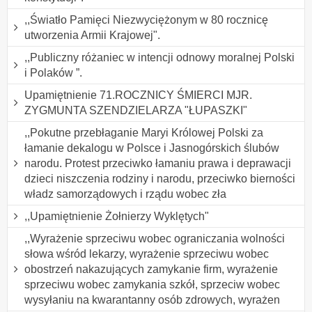
,,Światło Pamięci Niezwyciężonym w 80 rocznicę
utworzenia Armii Krajowej".
,,Publiczny różaniec w intencji odnowy moralnej Polski
i Polaków ”.
Upamiętnienie 71.ROCZNICY ŚMIERCI MJR.
ZYGMUNTA SZENDZIELARZA "ŁUPASZKI"
,,Pokutne przebłaganie Maryi Królowej Polski za
łamanie dekalogu w Polsce i Jasnogórskich ślubów
narodu. Protest przeciwko łamaniu prawa i deprawacji
dzieci niszczenia rodziny i narodu, przeciwko bierności
władz samorządowych i rządu wobec zła
,,Upamiętnienie Żołnierzy Wyklętych"
,,Wyrażenie sprzeciwu wobec ograniczania wolności
słowa wśród lekarzy, wyrażenie sprzeciwu wobec
obostrzeń nakazujących zamykanie firm, wyrażenie
sprzeciwu wobec zamykania szkół, sprzeciw wobec
wysyłaniu na kwarantanny osób zdrowych, wyrażen