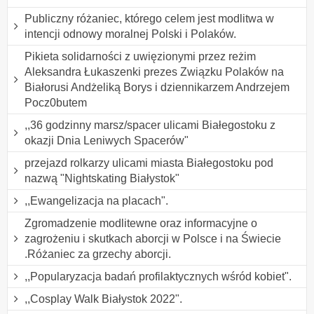
Publiczny różaniec, którego celem jest modlitwa w
intencji odnowy moralnej Polski i Polaków.
Pikieta solidarności z uwięzionymi przez reżim
Aleksandra Łukaszenki prezes Związku Polaków na
Białorusi Andżeliką Borys i dziennikarzem Andrzejem
Pocz0butem
,,36 godzinny marsz/spacer ulicami Białegostoku z
okazji Dnia Leniwych Spacerów"
przejazd rolkarzy ulicami miasta Białegostoku pod
nazwą "Nightskating Białystok"
,,Ewangelizacja na placach".
Zgromadzenie modlitewne oraz informacyjne o
zagrożeniu i skutkach aborcji w Polsce i na Świecie
.Różaniec za grzechy aborcji.
,,Popularyzacja badań profilaktycznych wśród kobiet".
,,Cosplay Walk Białystok 2022".