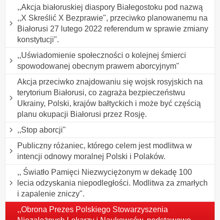
,,Akcja białoruskiej diaspory Białegostoku pod nazwą
,,X Skreślić X Bezprawie", przeciwko planowanemu na
Białorusi 27 lutego 2022 referendum w sprawie zmiany
konstytucji".
,,Uświadomienie społeczności o kolejnej śmierci
spowodowanej obecnym prawem aborcyjnym"
Akcja przeciwko znajdowaniu się wojsk rosyjskich na
terytorium Białorusi, co zagraża bezpieczeństwu
Ukrainy, Polski, krajów bałtyckich i może być częścią
planu okupacji Białorusi przez Rosję.
,,Stop aborcji"
Publiczny różaniec, którego celem jest modlitwa w
intencji odnowy moralnej Polski i Polaków.
,, Światło Pamięci Niezwyciężonym w dekadę 100
lecia odzyskania niepodległości. Modlitwa za zmarłych
i zapalenie zniczy".
,,Obrona Prezes Polskiego Stowarzyszenia