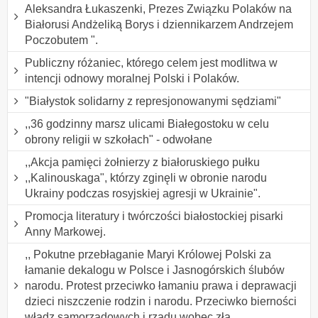
Aleksandra Łukaszenki, Prezes Związku Polaków na
Białorusi Andżeliką Borys i dziennikarzem Andrzejem
Poczobutem ".
Publiczny różaniec, którego celem jest modlitwa w
intencji odnowy moralnej Polski i Polaków.
"Białystok solidarny z represjonowanymi sędziami"
,,36 godzinny marsz ulicami Białegostoku w celu
obrony religii w szkołach" - odwołane
,,Akcja pamięci żołnierzy z białoruskiego pułku
,,Kalinouskaga", którzy zginęli w obronie narodu
Ukrainy podczas rosyjskiej agresji w Ukrainie".
Promocja literatury i twórczości białostockiej pisarki
Anny Markowej.
,, Pokutne przebłaganie Maryi Królowej Polski za
łamanie dekalogu w Polsce i Jasnogórskich ślubów
narodu. Protest przeciwko łamaniu prawa i deprawacji
dzieci niszczenie rodzin i narodu. Przeciwko bierności
władz samorządowych i rządu wobec zła