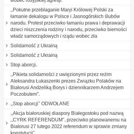
wobec rosyjskiej agresji.
,,Pokutne przebłaganie Maryi Królowej Polski za
łamanie dekalogu w Polsce i Jasnogórskich ślubów
narodu. Protest przeciwko łamaniu prawa i deprawacji
dzieci niszczenia rodziny i narodu, przeciwko bierności
władz samorządowych i rządu wobec zła
Solidarność z Ukrainą
Solidarność z Ukrainą
Stop aborcji.
,,Pikieta solidarności z uwięzionymi przez reżim
Aleksandra Łukaszenki prezes Związku Polaków na
Białorusi Andżeliką Borys i dziennikarzem Andrzejem
Poczobutem”.
,,Stop aborcji" ODWOŁANE
,,Akcja białoruskiej diaspory Białegostoku pod nazwą
,,CYRK REFERENDUM", przeciwko planowanemu na
Białorusi 27 lutego 2022 referendum w sprawie zmiany
konstytucji".