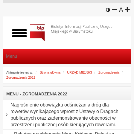
wersja k
zmniej
domy
z
A
Biuletyn Informacji Publicznej Urzędu
Miejskiego w Białymstoku
Włącz
menu
Menu
Aktualnie jesteś w:
Strona główna
URZĄD MIEJSKI
Zgromadzenia
Zgromadzenia 2022
MENU - ZGROMADZENIA 2022
Nagłośnienie obowiązku odśnieżania dróg dla
rowerów wynikającego wprost z Ustawy o Dragach
publicznych oraz zademonstrowanie obecności w
przestrzeni publicznej osób kierujących rowerami.