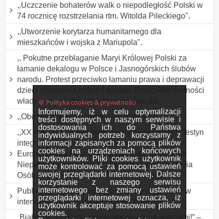
,,Uczczenie bohaterów walk o niepodległość Polski w
74 rocznicę rozstrzelania rtm. Witolda Pileckiego".
,,Utworzenie korytarza humanitarnego dla
mieszkańców i wojska z Mariupola".
,, Pokutne przebłaganie Maryi Królowej Polski za
łamanie dekalogu w Polsce i Jasnogórskich ślubów
narodu. Protest przeciwko łamaniu prawa i deprawacji
dzieci niszczenie rodzin i narodu. Przeciwko bierności
władz samorządowych i rządu wobec zła
🍪 Polityka cookies & prywatności
Informujemy, iż w celu optymalizacji
,,Obchody święta narodowego Norwegii".
treści dostępnych w naszym serwisie i
dostosowania ich do Państwa
,,XX marsz godności osób niepełnosprawnych i festyn
indywidualnych potrzeb korzystamy z
informacji zapisanych za pomocą plików
integracyjny organizowany w ramach obchodów
cookies na urządzeniach końcowych
Europejskiego Dnia Walki z Dyskryminacją Osób
użytkowników. Pliki cookies użytkownik
Niepełnosprawnych oraz Międzynarodowego Dnia
może kontrolować za pomocą ustawień
swojej przeglądarki internetowej. Dalsze
Osób z Niepełnosprawnością Intelektualną".
korzystanie z naszego serwisu
internetowego bez zmiany ustawień
Publiczny różaniec, którego celem jest modlitwa w
przeglądarki internetowej oznacza, iż
intencji odnowy moralnej Polski i Polaków.
użytkownik akceptuje stosowanie plików
cookies.
„Białystok solidarny z represjonowanymi sędziami!” –