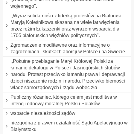
wojennego".
,,Wyraz solidarności z liderką protestów na Białorusi
Maryją Koleśnikową skazaną na wiele lat więzienia
przez reżim Łukaszenki oraz wyrazem wsparcia dla
1705 białoruskich więźniów politycznych".
Zgromadzenie modlitewne oraz informacyjne o
zagrożeniach i skutkach aborcji w Polsce i na Świecie.
,,Pokutne przebłaganie Maryi Królowej Polski za
łamanie dekalogu w Polsce i Jasnogórskich ślubów
narodu. Protest przeciwko łamaniu prawa i deprawacji
dzieci niszczenie rodzin i narodu. Przeciwko bierności
władz samorządowych i rządu wobec zła
Publiczny różaniec, którego celem jest modlitwa w
intencji odnowy moralnej Polski i Polaków.
wsparcie niezależności sądów
niezgodna z prawem działalność Sądu Apelacyjnego w
Białymstoku