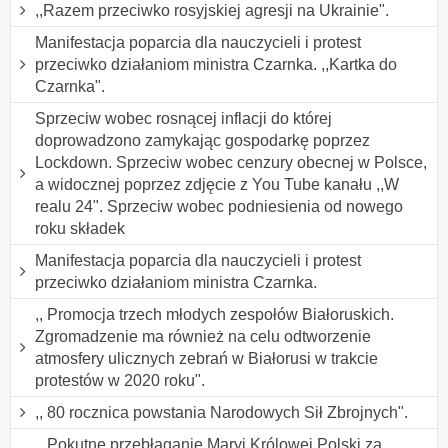
,,Razem przeciwko rosyjskiej agresji na Ukrainie".
Manifestacja poparcia dla nauczycieli i protest
przeciwko działaniom ministra Czarnka. ,,Kartka do
Czarnka".
Sprzeciw wobec rosnącej inflacji do której
doprowadzono zamykając gospodarkę poprzez
Lockdown. Sprzeciw wobec cenzury obecnej w Polsce,
a widocznej poprzez zdjęcie z You Tube kanału ,,W
realu 24". Sprzeciw wobec podniesienia od nowego
roku składek
Manifestacja poparcia dla nauczycieli i protest
przeciwko działaniom ministra Czarnka.
,, Promocja trzech młodych zespołów Białoruskich.
Zgromadzenie ma również na celu odtworzenie
atmosfery ulicznych zebrań w Białorusi w trakcie
protestów w 2020 roku".
,, 80 rocznica powstania Narodowych Sił Zbrojnych".
,, Pokutne przebłaganie Maryi Królowej Polski za