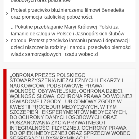
osobowych oraz poszanow
Protest przeciwko bluźnierczemu filmowi Benedetta
oraz promocja katolickiej pobożności.
,, Pokutne przebłaganie Maryi Królowej Polski za
łamanie dekalogu w Polsce i Jasnogórskich ślubów
narodu. Protest przeciwko łamaniu prawa i deprawacji
dzieci niszczenia rodziny i narodu, przeciwko bierności
władz samorządowych i rządu wobec zł
,,OBRONA PREZES POLSKIEGO
STOWARZYSZENIA NIEZALEŻNYCH LEKARZY I
NAUKOWCÓW, PODSTAWOWE PRAWA I
WOLNOŚCI OBYWATELSKIE, OCHRONA DZIECI,
WOLNOŚĆ SŁOWA, OCHRONA PRAWA DO WOLNEJ
I ŚWIADOMEJ ZGODY LUB ODMOWY ZGODY W
KWESTII PROCEDUR MEDYCZNYCH, W TYM
SZCZEPIEŃ I EKSPERYMENTÓW MEDYCZNYCH,
DO OCHRONY DANYCH OSOBOWYCH ORAZ
POSZANOWANIA ŻYCIA PRYWATNEGO I
INTEGRALNOŚCI FIZYCZNEJ, OCHRONY PRAWA
DO OPIEKI MEDYCZNEJ ORAZ SPRZECIW WOBEC
SEGREGACJI I DYSKRYMINACJI”.