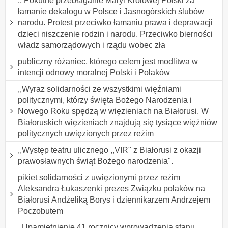
,, Pokutne przebłaganie Maryi Królowej Polski za
łamanie dekalogu w Polsce i Jasnogórskich ślubów
narodu. Protest przeciwko łamaniu prawa i deprawacji
dzieci niszczenie rodzin i narodu. Przeciwko bierności
władz samorządowych i rządu wobec zła
publiczny różaniec, którego celem jest modlitwa w
intencji odnowy moralnej Polski i Polaków
,,Wyraz solidarności ze wszystkimi więźniami
politycznymi, którzy święta Bożego Narodzenia i
Nowego Roku spędzą w więzieniach na Białorusi. W
Białoruskich więzieniach znajdują się tysiące więźniów
politycznych uwięzionych przez reżim
,,Występ teatru ulicznego ,,VIR" z Białorusi z okazji
prawosławnych świąt Bożego narodzenia".
pikiet solidarności z uwięzionymi przez reżim
Aleksandra Łukaszenki prezes Związku polaków na
Białorusi Andżeliką Borys i dziennikarzem Andrzejem
Poczobutem
,,Upamiętnienie 41 rocznicy wprowadzenia stanu