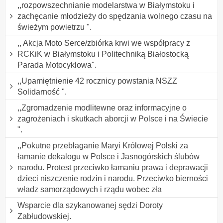
,,rozpowszechnianie modelarstwa w Białymstoku i
zachęcanie młodzieży do spędzania wolnego czasu na
świeżym powietrzu ".
,, Akcja Moto Serce/zbiórka krwi we współpracy z
RCKiK w Białymstoku i Politechniką Białostocką
Parada Motocyklowa".
,,Upamiętnienie 42 rocznicy powstania NSZZ
Solidarność ".
,,Zgromadzenie modlitewne oraz informacyjne o
zagrożeniach i skutkach aborcji w Polsce i na Świecie
".
,,Pokutne przebłaganie Maryi Królowej Polski za
łamanie dekalogu w Polsce i Jasnogórskich ślubów
narodu. Protest przeciwko łamaniu prawa i deprawacji
dzieci niszczenie rodzin i narodu. Przeciwko bierności
władz samorządowych i rządu wobec zła
Wsparcie dla szykanowanej sędzi Doroty
Zabłudowskiej.