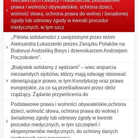
Niezależnych Lekarzy i Naukowców, podstawowe
prawa i wolności obywatelskie, ochrona dzieci,
wolność słowa, ochrona prawa do wolnej i świadomej
zgody lub odmowy zgody w kwestii procedur
medycznych, w tym szcz
,,Pikieta solidarności z uwięzionymi przez reżim
Aleksandra Łukaszenki prezes Związku Polaków na
Białorusi Andżeliką Borys i dziennikarzem Andrzejem
Poczobutem”.
„Białystok solidarny z sędziami” – wiec wsparcia
niezawisłych sędziów, którzy mają odwagę stosować
obowiązujące prawo, w tym Konstytucję oraz prawo
europejskie, za co są prześladowani przez obóz
rządzący. Żądanie przywrócenia do
Podstawowe prawa i wolności obywatelskie,ochrona
dzieci, wolność słowa, ochrona prawa do wolnej i
świadomej zgody lub odmowy zgody w kwestii
procedur medycznych, w tym szczepień i
eksperymentów medycznych, do ochrony danych