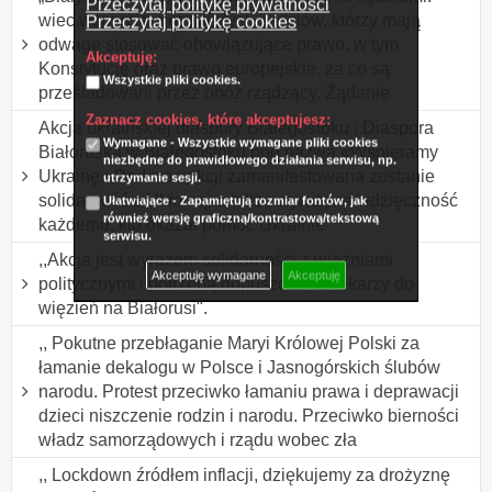
Przeczytaj politykę prywatności
wiec wsparcia niezawisłych sędziów, którzy mają
Przeczytaj politykę cookies
odwagę stosować obowiązujące prawo, w tym
Akceptuję:
Konstytucję oraz prawo europejskie, za co są
Wszystkie pliki cookies.
prześladowani przez obóz rządzący. Żądanie
Zaznacz cookies, które akceptujesz:
Akcja ukraińskiej diaspory Białegostoku i Diaspora
Wymagane - Wszystkie wymagane pliki cookies
Białoruska w Białegostoku pod nazwą «Wspieramy
niezbędne do prawidłowego działania serwisu, np.
Ukrainę» Podczas akcji zamanifestowana zostanie
utrzymanie sesji.
solidarność z Ukrainą, a także wyrażona wdzięczność
Ułatwiające - Zapamiętują rozmiar fontów, jak
również wersję graficzną/kontrastową/tekstową
każdemu, kto okazał pomoc Ukrainie
serwisu.
,,Akcja jest wyrazem solidarności z więźniami
Akceptuję wymagane
Akceptuję
politycznymi i potrzebą dopuszczenia lekarzy do
więzień na Białorusi".
,, Pokutne przebłaganie Maryi Królowej Polski za
łamanie dekalogu w Polsce i Jasnogórskich ślubów
narodu. Protest przeciwko łamaniu prawa i deprawacji
dzieci niszczenie rodzin i narodu. Przeciwko bierności
władz samorządowych i rządu wobec zła
,, Lockdown źródłem inflacji, dziękujemy za drożyznę