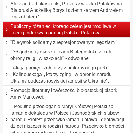
Aleksandra Łukaszenki, Prezes Związku Polaków na
Białorusi Andżeliką Borys i dziennikarzem Andrzejem
Poczobutem ".
Publiczny różaniec, którego celem jest modlitwa w
intencji odnowy moralnej Polski i Polaków.
"Białystok solidarny z represjonowanymi sędziami"
,,36 godzinny marsz ulicami Białegostoku w celu
obrony religii w szkołach" - odwołane
,,Akcja pamięci żołnierzy z białoruskiego pułku
,,Kalinouskaga", którzy zginęli w obronie narodu
Ukrainy podczas rosyjskiej agresji w Ukrainie".
Promocja literatury i twórczości białostockiej pisarki
Anny Markowej.
,, Pokutne przebłaganie Maryi Królowej Polski za
łamanie dekalogu w Polsce i Jasnogórskich ślubów
narodu. Protest przeciwko łamaniu prawa i deprawacji
dzieci niszczenie rodzin i narodu. Przeciwko bierności
władz samorządowych i rządu wobec zła