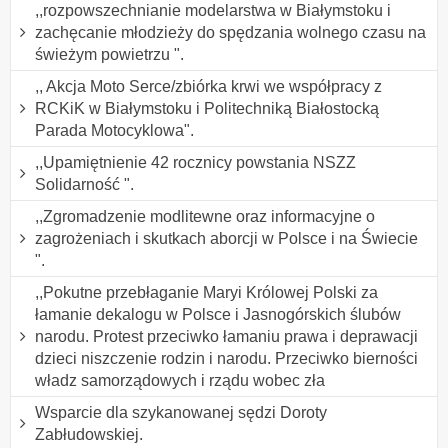
,,rozpowszechnianie modelarstwa w Białymstoku i
zachęcanie młodzieży do spędzania wolnego czasu na
świeżym powietrzu ".
,, Akcja Moto Serce/zbiórka krwi we współpracy z
RCKiK w Białymstoku i Politechniką Białostocką
Parada Motocyklowa".
,,Upamiętnienie 42 rocznicy powstania NSZZ
Solidarność ".
,,Zgromadzenie modlitewne oraz informacyjne o
zagrożeniach i skutkach aborcji w Polsce i na Świecie
".
,,Pokutne przebłaganie Maryi Królowej Polski za
łamanie dekalogu w Polsce i Jasnogórskich ślubów
narodu. Protest przeciwko łamaniu prawa i deprawacji
dzieci niszczenie rodzin i narodu. Przeciwko bierności
władz samorządowych i rządu wobec zła
Wsparcie dla szykanowanej sędzi Doroty
Zabłudowskiej.