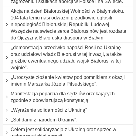
zagrożeniu i skutkach aborcji w Polsce i na Świecie.
Akcja na dzień Białoruskiej Wolności w Białymstoku.
104 lata temu nasi odważni przodkowie ogłosili
niepodległość Białoruskiej Republiki Ludowej.
Wszędzie na świecie serce Białorusinów jest rozdarte
do Ojczyzny. Białoruska diaspora w Białym
,,demonstracja przeciwko napaści Rosji na Ukrainę
oraz udziałowi władz Białorusi w tej inwazji, a także
groźbie ewentualnego udziału wojsk Białorusi w tej
wojnie".
,,Uroczyste złożenie kwiatów pod pomnikiem z okazji
imienin Marszałka Józefa Piłsudskiego".
Manifestacja poparcia dla sędziów orzekających
zgodnie z obowiązującą konstytucją.
,,Wyrażenie solidarności z Ukrainą"
,,Solidarni z narodem Ukrainy".
Celem jest solidaryzacja z Ukrainą oraz sprzeciw