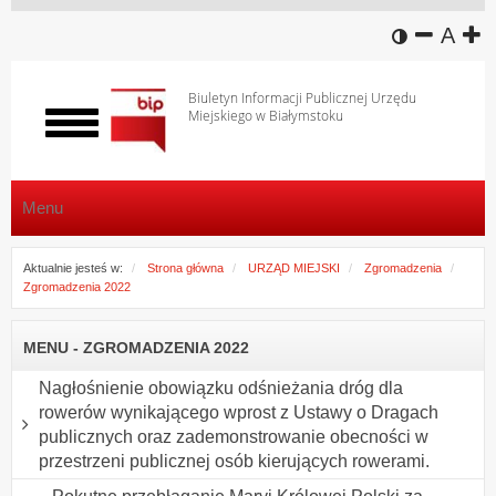
wersja k
zmniej
domy
z
A
Biuletyn Informacji Publicznej Urzędu
Miejskiego w Białymstoku
Włącz
menu
Menu
Aktualnie jesteś w:
Strona główna
URZĄD MIEJSKI
Zgromadzenia
Zgromadzenia 2022
MENU - ZGROMADZENIA 2022
Nagłośnienie obowiązku odśnieżania dróg dla
rowerów wynikającego wprost z Ustawy o Dragach
publicznych oraz zademonstrowanie obecności w
przestrzeni publicznej osób kierujących rowerami.