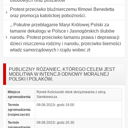
osobowych oraz poszanow
Protest przeciwko bluźnierczemu filmowi Benedetta
oraz promocja katolickiej pobożności.
,, Pokutne przebłaganie Maryi Królowej Polski za
łamanie dekalogu w Polsce i Jasnogórskich ślubów
narodu. Protest przeciwko łamaniu prawa i deprawacji
dzieci niszczenia rodziny i narodu, przeciwko bierności
władz samorządowych i rządu wobec zł
PUBLICZNY RÓŻANIEC, KTÓREGO CELEM JEST
MODLITWA W INTENCJI ODNOWY MORALNEJ
POLSKI I POLAKÓW.
Miejsce
Rynek Kościuszki obok skrzyżowania z ulicą
zgromadzenia
Sienkiewicza
Termin
09.08.2022r. godz.19.00
zgromadzenia
(rozpoczęcie)
Termin
09.08.2022r. godz.20.30
zgromadzenia