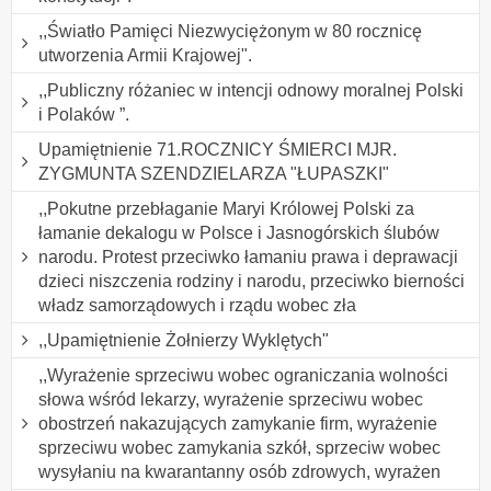
,,Światło Pamięci Niezwyciężonym w 80 rocznicę
utworzenia Armii Krajowej".
,,Publiczny różaniec w intencji odnowy moralnej Polski
i Polaków ”.
Upamiętnienie 71.ROCZNICY ŚMIERCI MJR.
ZYGMUNTA SZENDZIELARZA "ŁUPASZKI"
,,Pokutne przebłaganie Maryi Królowej Polski za
łamanie dekalogu w Polsce i Jasnogórskich ślubów
narodu. Protest przeciwko łamaniu prawa i deprawacji
dzieci niszczenia rodziny i narodu, przeciwko bierności
władz samorządowych i rządu wobec zła
,,Upamiętnienie Żołnierzy Wyklętych"
,,Wyrażenie sprzeciwu wobec ograniczania wolności
słowa wśród lekarzy, wyrażenie sprzeciwu wobec
obostrzeń nakazujących zamykanie firm, wyrażenie
sprzeciwu wobec zamykania szkół, sprzeciw wobec
wysyłaniu na kwarantanny osób zdrowych, wyrażen