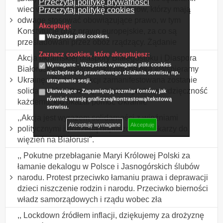
Przeczytaj politykę prywatności
wiec wsparcia niezawisłych sędziów, którzy mają
Przeczytaj politykę cookies
odwagę stosować obowiązujące prawo, w tym
Akceptuję:
Konstytucję oraz prawo europejskie, za co są
Wszystkie pliki cookies.
prześladowani przez obóz rządzący. Żądanie
Zaznacz cookies, które akceptujesz:
Akcja ukraińskiej diaspory Białegostoku i Diaspora
Wymagane - Wszystkie wymagane pliki cookies
Białoruska w Białegostoku pod nazwą «Wspieramy
niezbędne do prawidłowego działania serwisu, np.
Ukrainę» Podczas akcji zamanifestowana zostanie
utrzymanie sesji.
solidarność z Ukrainą, a także wyrażona wdzięczność
Ułatwiające - Zapamiętują rozmiar fontów, jak
również wersję graficzną/kontrastową/tekstową
każdemu, kto okazał pomoc Ukrainie
serwisu.
,,Akcja jest wyrazem solidarności z więźniami
Akceptuję wymagane
Akceptuję
politycznymi i potrzebą dopuszczenia lekarzy do
więzień na Białorusi".
,, Pokutne przebłaganie Maryi Królowej Polski za
łamanie dekalogu w Polsce i Jasnogórskich ślubów
narodu. Protest przeciwko łamaniu prawa i deprawacji
dzieci niszczenie rodzin i narodu. Przeciwko bierności
władz samorządowych i rządu wobec zła
,, Lockdown źródłem inflacji, dziękujemy za drożyznę