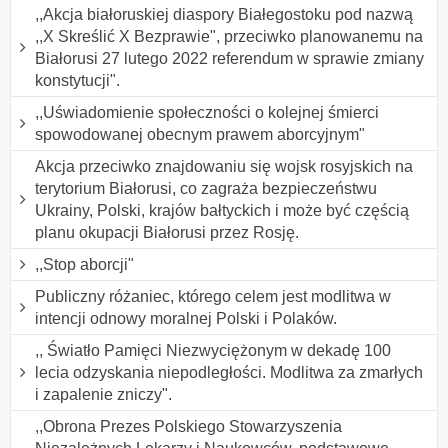
,,Akcja białoruskiej diaspory Białegostoku pod nazwą
,,X Skreślić X Bezprawie", przeciwko planowanemu na
Białorusi 27 lutego 2022 referendum w sprawie zmiany
konstytucji".
,,Uświadomienie społeczności o kolejnej śmierci
spowodowanej obecnym prawem aborcyjnym"
Akcja przeciwko znajdowaniu się wojsk rosyjskich na
terytorium Białorusi, co zagraża bezpieczeństwu
Ukrainy, Polski, krajów bałtyckich i może być częścią
planu okupacji Białorusi przez Rosję.
,,Stop aborcji"
Publiczny różaniec, którego celem jest modlitwa w
intencji odnowy moralnej Polski i Polaków.
,, Światło Pamięci Niezwyciężonym w dekadę 100
lecia odzyskania niepodległości. Modlitwa za zmarłych
i zapalenie zniczy".
,,Obrona Prezes Polskiego Stowarzyszenia