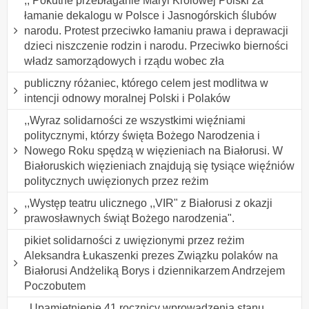
,, Pokutne przebłaganie Maryi Królowej Polski za
łamanie dekalogu w Polsce i Jasnogórskich ślubów
narodu. Protest przeciwko łamaniu prawa i deprawacji
dzieci niszczenie rodzin i narodu. Przeciwko bierności
władz samorządowych i rządu wobec zła
publiczny różaniec, którego celem jest modlitwa w
intencji odnowy moralnej Polski i Polaków
,,Wyraz solidarności ze wszystkimi więźniami
politycznymi, którzy święta Bożego Narodzenia i
Nowego Roku spędzą w więzieniach na Białorusi. W
Białoruskich więzieniach znajdują się tysiące więźniów
politycznych uwięzionych przez reżim
,,Występ teatru ulicznego ,,VIR" z Białorusi z okazji
prawosławnych świąt Bożego narodzenia".
pikiet solidarności z uwięzionymi przez reżim
Aleksandra Łukaszenki prezes Związku polaków na
Białorusi Andżeliką Borys i dziennikarzem Andrzejem
Poczobutem
,,Upamiętnienie 41 rocznicy wprowadzenia stanu