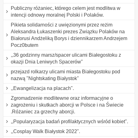
Publiczny różaniec, którego celem jest modlitwa w
intencji odnowy moralnej Polski i Polaków.
Pikieta solidarności z uwięzionymi przez reżim
Aleksandra Łukaszenki prezes Związku Polaków na
Białorusi Andżeliką Borys i dziennikarzem Andrzejem
Pocz0butem
,,36 godzinny marsz/spacer ulicami Białegostoku z
okazji Dnia Leniwych Spacerów"
przejazd rolkarzy ulicami miasta Białegostoku pod
nazwą "Nightskating Białystok"
,,Ewangelizacja na placach".
Zgromadzenie modlitewne oraz informacyjne o
zagrożeniu i skutkach aborcji w Polsce i na Świecie
.Różaniec za grzechy aborcji.
,,Popularyzacja badań profilaktycznych wśród kobiet".
,,Cosplay Walk Białystok 2022".