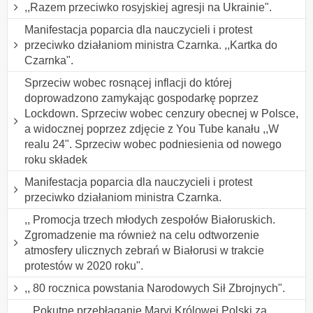
,,Razem przeciwko rosyjskiej agresji na Ukrainie".
Manifestacja poparcia dla nauczycieli i protest
przeciwko działaniom ministra Czarnka. ,,Kartka do
Czarnka".
Sprzeciw wobec rosnącej inflacji do której
doprowadzono zamykając gospodarkę poprzez
Lockdown. Sprzeciw wobec cenzury obecnej w Polsce,
a widocznej poprzez zdjęcie z You Tube kanału ,,W
realu 24". Sprzeciw wobec podniesienia od nowego
roku składek
Manifestacja poparcia dla nauczycieli i protest
przeciwko działaniom ministra Czarnka.
,, Promocja trzech młodych zespołów Białoruskich.
Zgromadzenie ma również na celu odtworzenie
atmosfery ulicznych zebrań w Białorusi w trakcie
protestów w 2020 roku".
,, 80 rocznica powstania Narodowych Sił Zbrojnych".
,, Pokutne przebłaganie Maryi Królowej Polski za