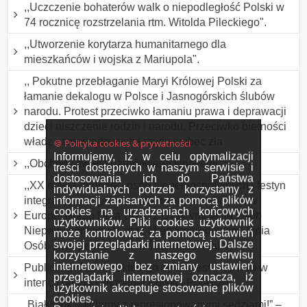
,,Uczczenie bohaterów walk o niepodległość Polski w
74 rocznicę rozstrzelania rtm. Witolda Pileckiego".
,,Utworzenie korytarza humanitarnego dla
mieszkańców i wojska z Mariupola".
,, Pokutne przebłaganie Maryi Królowej Polski za
łamanie dekalogu w Polsce i Jasnogórskich ślubów
narodu. Protest przeciwko łamaniu prawa i deprawacji
dzieci niszczenie rodzin i narodu. Przeciwko bierności
władz samorządowych i rządu wobec zła
🍪 Polityka cookies & prywatności
Informujemy, iż w celu optymalizacji
,,Obchody święta narodowego Norwegii".
treści dostępnych w naszym serwisie i
dostosowania ich do Państwa
,,XX marsz godności osób niepełnosprawnych i festyn
indywidualnych potrzeb korzystamy z
informacji zapisanych za pomocą plików
integracyjny organizowany w ramach obchodów
cookies na urządzeniach końcowych
Europejskiego Dnia Walki z Dyskryminacją Osób
użytkowników. Pliki cookies użytkownik
Niepełnosprawnych oraz Międzynarodowego Dnia
może kontrolować za pomocą ustawień
swojej przeglądarki internetowej. Dalsze
Osób z Niepełnosprawnością Intelektualną".
korzystanie z naszego serwisu
internetowego bez zmiany ustawień
Publiczny różaniec, którego celem jest modlitwa w
przeglądarki internetowej oznacza, iż
intencji odnowy moralnej Polski i Polaków.
użytkownik akceptuje stosowanie plików
cookies.
„Białystok solidarny z represjonowanymi sędziami!” –