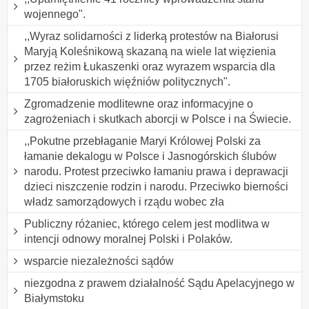
wojennego".
,,Wyraz solidarności z liderką protestów na Białorusi
Maryją Koleśnikową skazaną na wiele lat więzienia
przez reżim Łukaszenki oraz wyrazem wsparcia dla
1705 białoruskich więźniów politycznych".
Zgromadzenie modlitewne oraz informacyjne o
zagrożeniach i skutkach aborcji w Polsce i na Świecie.
,,Pokutne przebłaganie Maryi Królowej Polski za
łamanie dekalogu w Polsce i Jasnogórskich ślubów
narodu. Protest przeciwko łamaniu prawa i deprawacji
dzieci niszczenie rodzin i narodu. Przeciwko bierności
władz samorządowych i rządu wobec zła
Publiczny różaniec, którego celem jest modlitwa w
intencji odnowy moralnej Polski i Polaków.
wsparcie niezależności sądów
niezgodna z prawem działalność Sądu Apelacyjnego w
Białymstoku