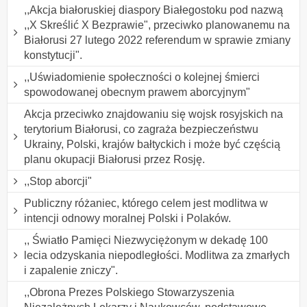
,,Akcja białoruskiej diaspory Białegostoku pod nazwą
,,X Skreślić X Bezprawie", przeciwko planowanemu na
Białorusi 27 lutego 2022 referendum w sprawie zmiany
konstytucji".
,,Uświadomienie społeczności o kolejnej śmierci
spowodowanej obecnym prawem aborcyjnym"
Akcja przeciwko znajdowaniu się wojsk rosyjskich na
terytorium Białorusi, co zagraża bezpieczeństwu
Ukrainy, Polski, krajów bałtyckich i może być częścią
planu okupacji Białorusi przez Rosję.
,,Stop aborcji"
Publiczny różaniec, którego celem jest modlitwa w
intencji odnowy moralnej Polski i Polaków.
,, Światło Pamięci Niezwyciężonym w dekadę 100
lecia odzyskania niepodległości. Modlitwa za zmarłych
i zapalenie zniczy".
,,Obrona Prezes Polskiego Stowarzyszenia