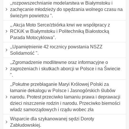
,,rozpowszechnianie modelarstwa w Białymstoku i
zachęcanie młodzieży do spędzania wolnego czasu na
świeżym powietrzu ".
,, Akcja Moto Serce/zbiórka krwi we współpracy z
RCKiK w Białymstoku i Politechniką Białostocką
Parada Motocyklowa".
,,Upamiętnienie 42 rocznicy powstania NSZZ
Solidarność ".
,,Zgromadzenie modlitewne oraz informacyjne o
zagrożeniach i skutkach aborcji w Polsce i na Świecie
".
,,Pokutne przebłaganie Maryi Królowej Polski za
łamanie dekalogu w Polsce i Jasnogórskich ślubów
narodu. Protest przeciwko łamaniu prawa i deprawacji
dzieci niszczenie rodzin i narodu. Przeciwko bierności
władz samorządowych i rządu wobec zła
Wsparcie dla szykanowanej sędzi Doroty
Zabłudowskiej.