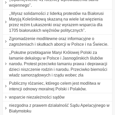
wojennego".
,,Wyraz solidarności z liderką protestów na Białorusi
Maryją Koleśnikową skazaną na wiele lat więzienia
przez reżim Łukaszenki oraz wyrazem wsparcia dla
1705 białoruskich więźniów politycznych".
Zgromadzenie modlitewne oraz informacyjne o
zagrożeniach i skutkach aborcji w Polsce i na Świecie.
,,Pokutne przebłaganie Maryi Królowej Polski za
łamanie dekalogu w Polsce i Jasnogórskich ślubów
narodu. Protest przeciwko łamaniu prawa i deprawacji
dzieci niszczenie rodzin i narodu. Przeciwko bierności
władz samorządowych i rządu wobec zła
Publiczny różaniec, którego celem jest modlitwa w
intencji odnowy moralnej Polski i Polaków.
wsparcie niezależności sądów
niezgodna z prawem działalność Sądu Apelacyjnego w
Białymstoku