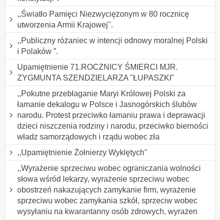
,,Światło Pamięci Niezwyciężonym w 80 rocznicę
utworzenia Armii Krajowej".
,,Publiczny różaniec w intencji odnowy moralnej Polski
i Polaków ”.
Upamiętnienie 71.ROCZNICY ŚMIERCI MJR.
ZYGMUNTA SZENDZIELARZA "ŁUPASZKI"
,,Pokutne przebłaganie Maryi Królowej Polski za
łamanie dekalogu w Polsce i Jasnogórskich ślubów
narodu. Protest przeciwko łamaniu prawa i deprawacji
dzieci niszczenia rodziny i narodu, przeciwko bierności
władz samorządowych i rządu wobec zła
,,Upamiętnienie Żołnierzy Wyklętych"
,,Wyrażenie sprzeciwu wobec ograniczania wolności
słowa wśród lekarzy, wyrażenie sprzeciwu wobec
obostrzeń nakazujących zamykanie firm, wyrażenie
sprzeciwu wobec zamykania szkół, sprzeciw wobec
wysyłaniu na kwarantanny osób zdrowych, wyrażen