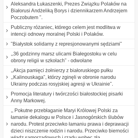
Aleksandra Łukaszenki, Prezes Związku Polaków na
Białorusi Andżeliką Borys i dziennikarzem Andrzejem
Poczobutem ".
Publiczny różaniec, którego celem jest modlitwa w
intencji odnowy moralnej Polski i Polaków.
"Białystok solidarny z represjonowanymi sędziami"
,,36 godzinny marsz ulicami Białegostoku w celu
obrony religii w szkołach" - odwołane
,,Akcja pamięci żołnierzy z białoruskiego pułku
,,Kalinouskaga", którzy zginęli w obronie narodu
Ukrainy podczas rosyjskiej agresji w Ukrainie".
Promocja literatury i twórczości białostockiej pisarki
Anny Markowej.
,, Pokutne przebłaganie Maryi Królowej Polski za
łamanie dekalogu w Polsce i Jasnogórskich ślubów
narodu. Protest przeciwko łamaniu prawa i deprawacji
dzieci niszczenie rodzin i narodu. Przeciwko bierności
władz samorządowych i rządu wobec zła