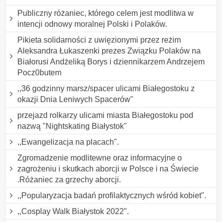
Publiczny różaniec, którego celem jest modlitwa w
intencji odnowy moralnej Polski i Polaków.
Pikieta solidarności z uwięzionymi przez reżim
Aleksandra Łukaszenki prezes Związku Polaków na
Białorusi Andżeliką Borys i dziennikarzem Andrzejem
Pocz0butem
,,36 godzinny marsz/spacer ulicami Białegostoku z
okazji Dnia Leniwych Spacerów"
przejazd rolkarzy ulicami miasta Białegostoku pod
nazwą "Nightskating Białystok"
,,Ewangelizacja na placach".
Zgromadzenie modlitewne oraz informacyjne o
zagrożeniu i skutkach aborcji w Polsce i na Świecie
.Różaniec za grzechy aborcji.
,,Popularyzacja badań profilaktycznych wśród kobiet".
,,Cosplay Walk Białystok 2022".