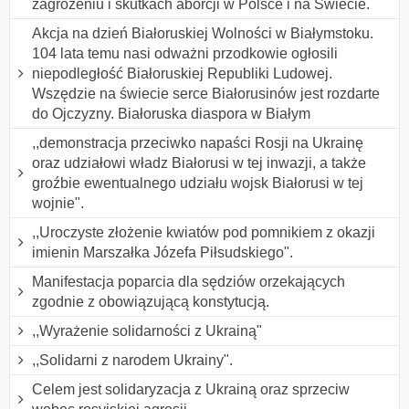
zagrożeniu i skutkach aborcji w Polsce i na Świecie.
Akcja na dzień Białoruskiej Wolności w Białymstoku.
104 lata temu nasi odważni przodkowie ogłosili
niepodległość Białoruskiej Republiki Ludowej.
Wszędzie na świecie serce Białorusinów jest rozdarte
do Ojczyzny. Białoruska diaspora w Białym
,,demonstracja przeciwko napaści Rosji na Ukrainę
oraz udziałowi władz Białorusi w tej inwazji, a także
groźbie ewentualnego udziału wojsk Białorusi w tej
wojnie".
,,Uroczyste złożenie kwiatów pod pomnikiem z okazji
imienin Marszałka Józefa Piłsudskiego".
Manifestacja poparcia dla sędziów orzekających
zgodnie z obowiązującą konstytucją.
,,Wyrażenie solidarności z Ukrainą"
,,Solidarni z narodem Ukrainy".
Celem jest solidaryzacja z Ukrainą oraz sprzeciw