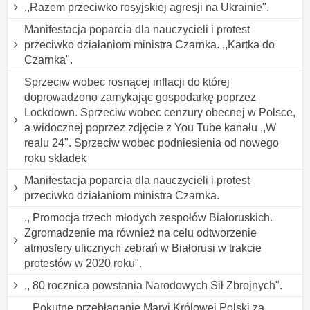
,,Razem przeciwko rosyjskiej agresji na Ukrainie".
Manifestacja poparcia dla nauczycieli i protest
przeciwko działaniom ministra Czarnka. ,,Kartka do
Czarnka".
Sprzeciw wobec rosnącej inflacji do której
doprowadzono zamykając gospodarkę poprzez
Lockdown. Sprzeciw wobec cenzury obecnej w Polsce,
a widocznej poprzez zdjęcie z You Tube kanału ,,W
realu 24". Sprzeciw wobec podniesienia od nowego
roku składek
Manifestacja poparcia dla nauczycieli i protest
przeciwko działaniom ministra Czarnka.
,, Promocja trzech młodych zespołów Białoruskich.
Zgromadzenie ma również na celu odtworzenie
atmosfery ulicznych zebrań w Białorusi w trakcie
protestów w 2020 roku".
,, 80 rocznica powstania Narodowych Sił Zbrojnych".
,, Pokutne przebłaganie Maryi Królowej Polski za