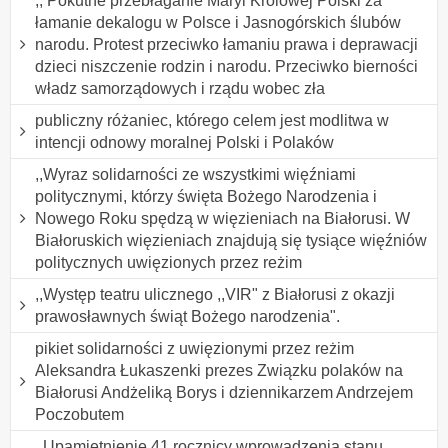
,, Pokutne przebłaganie Maryi Królowej Polski za
łamanie dekalogu w Polsce i Jasnogórskich ślubów
narodu. Protest przeciwko łamaniu prawa i deprawacji
dzieci niszczenie rodzin i narodu. Przeciwko bierności
władz samorządowych i rządu wobec zła
publiczny różaniec, którego celem jest modlitwa w
intencji odnowy moralnej Polski i Polaków
,,Wyraz solidarności ze wszystkimi więźniami
politycznymi, którzy święta Bożego Narodzenia i
Nowego Roku spędzą w więzieniach na Białorusi. W
Białoruskich więzieniach znajdują się tysiące więźniów
politycznych uwięzionych przez reżim
,,Występ teatru ulicznego ,,VIR" z Białorusi z okazji
prawosławnych świąt Bożego narodzenia".
pikiet solidarności z uwięzionymi przez reżim
Aleksandra Łukaszenki prezes Związku polaków na
Białorusi Andżeliką Borys i dziennikarzem Andrzejem
Poczobutem
,,Upamiętnienie 41 rocznicy wprowadzenia stanu