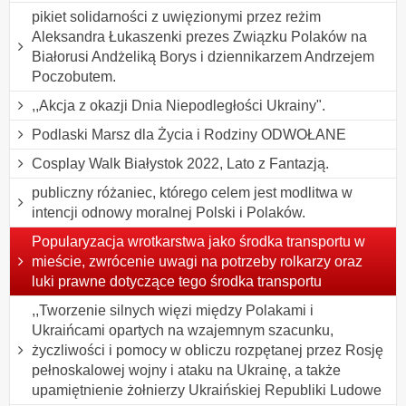
pikiet solidarności z uwięzionymi przez reżim
Aleksandra Łukaszenki prezes Związku Polaków na
Białorusi Andżeliką Borys i dziennikarzem Andrzejem
Poczobutem.
,,Akcja z okazji Dnia Niepodległości Ukrainy".
Podlaski Marsz dla Życia i Rodziny ODWOŁANE
Cosplay Walk Białystok 2022, Lato z Fantazją.
publiczny różaniec, którego celem jest modlitwa w
intencji odnowy moralnej Polski i Polaków.
Popularyzacja wrotkarstwa jako środka transportu w
mieście, zwrócenie uwagi na potrzeby rolkarzy oraz
luki prawne dotyczące tego środka transportu
,,Tworzenie silnych więzi między Polakami i
Ukraińcami opartych na wzajemnym szacunku,
życzliwości i pomocy w obliczu rozpętanej przez Rosję
pełnoskalowej wojny i ataku na Ukrainę, a także
upamiętnienie żołnierzy Ukraińskiej Republiki Ludowe