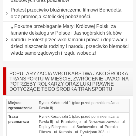
osobowych oraz poszanow
Protest przeciwko bluźnierczemu filmowi Benedetta
oraz promocja katolickiej pobożności.
,, Pokutne przebłaganie Maryi Królowej Polski za
łamanie dekalogu w Polsce i Jasnogórskich ślubów
narodu. Protest przeciwko łamaniu prawa i deprawacji
dzieci niszczenia rodziny i narodu, przeciwko bierności
władz samorządowych i rządu wobec zł
POPULARYZACJA WROTKARSTWA JAKO ŚRODKA
TRANSPORTU W MIEŚCIE, ZWRÓCENIE UWAGI NA
POTRZEBY ROLKARZY ORAZ LUKI PRAWNE
DOTYCZĄCE TEGO ŚRODKA TRANSPORTU
Miejsce
Rynek Kościuszki 1 (plac przed pomnikiem Jana
zgromadzenia
Pawła II)
Trasa
Rynek Kościuszki 1 (plac przed pomnikiem Jana
przemarszu
Pawła II) - ul. Branickiego - ul. Nowowarszawska - ul.
Dojlidy Fabryczne - ul. Suchowolca - ul. Proroka
Eliasza - ul. Kuronia - ul. Dywizjonu 303 - ul.