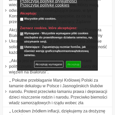
Przeczytaj politykę prywatności
wiec wsparcia niezawisłych sędziów, którzy mają
Przeczytaj politykę cookies
odwagę stosować obowiązujące prawo, w tym
Akceptuję:
Konstytucję oraz prawo europejskie, za co są
Wszystkie pliki cookies.
prześladowani przez obóz rządzący. Żądanie
Zaznacz cookies, które akceptujesz:
Akcja ukraińskiej diaspory Białegostoku i Diaspora
Wymagane - Wszystkie wymagane pliki cookies
Białoruska w Białegostoku pod nazwą «Wspieramy
niezbędne do prawidłowego działania serwisu, np.
Ukrainę» Podczas akcji zamanifestowana zostanie
utrzymanie sesji.
solidarność z Ukrainą, a także wyrażona wdzięczność
Ułatwiające - Zapamiętują rozmiar fontów, jak
również wersję graficzną/kontrastową/tekstową
każdemu, kto okazał pomoc Ukrainie
serwisu.
,,Akcja jest wyrazem solidarności z więźniami
Akceptuję wymagane
Akceptuję
politycznymi i potrzebą dopuszczenia lekarzy do
więzień na Białorusi".
,, Pokutne przebłaganie Maryi Królowej Polski za
łamanie dekalogu w Polsce i Jasnogórskich ślubów
narodu. Protest przeciwko łamaniu prawa i deprawacji
dzieci niszczenie rodzin i narodu. Przeciwko bierności
władz samorządowych i rządu wobec zła
,, Lockdown źródłem inflacji, dziękujemy za drożyznę