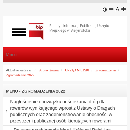
wersja k
zmniej
domy
z
A
Biuletyn Informacji Publicznej Urzędu
Miejskiego w Białymstoku
Włącz
menu
Menu
Aktualnie jesteś w:
Strona główna
URZĄD MIEJSKI
Zgromadzenia
Zgromadzenia 2022
MENU - ZGROMADZENIA 2022
Nagłośnienie obowiązku odśnieżania dróg dla
rowerów wynikającego wprost z Ustawy o Dragach
publicznych oraz zademonstrowanie obecności w
przestrzeni publicznej osób kierujących rowerami.