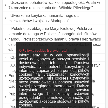
,,Uczczenie bohaterów walk o niepodległość Polski w
74 rocznicę rozstrzelania rtm. Witolda Pileckiego".
,,Utworzenie korytarza humanitarnego dla
mieszkańców i wojska z Mariupola".
,, Pokutne przebłaganie Maryi Królowej Polski za
łamanie dekalogu w Polsce i Jasnogórskich ślubów
narodu. Protest przeciwko łamaniu prawa i deprawacji
dzieci niszczenie rodzin i narodu. Przeciwko bierności
władz samorządowych i rządu wobec zła
🍪 Polityka cookies & prywatności
Informujemy, iż w celu optymalizacji
,,Obchody święta narodowego Norwegii".
treści dostępnych w naszym serwisie i
dostosowania ich do Państwa
,,XX marsz godności osób niepełnosprawnych i festyn
indywidualnych potrzeb korzystamy z
informacji zapisanych za pomocą plików
integracyjny organizowany w ramach obchodów
cookies na urządzeniach końcowych
Europejskiego Dnia Walki z Dyskryminacją Osób
użytkowników. Pliki cookies użytkownik
Niepełnosprawnych oraz Międzynarodowego Dnia
może kontrolować za pomocą ustawień
swojej przeglądarki internetowej. Dalsze
Osób z Niepełnosprawnością Intelektualną".
korzystanie z naszego serwisu
internetowego bez zmiany ustawień
Publiczny różaniec, którego celem jest modlitwa w
przeglądarki internetowej oznacza, iż
intencji odnowy moralnej Polski i Polaków.
użytkownik akceptuje stosowanie plików
cookies.
„Białystok solidarny z represjonowanymi sędziami!” –