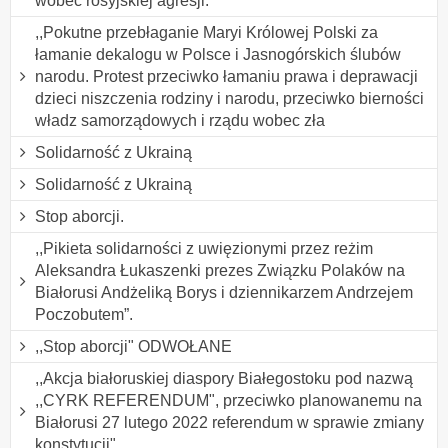
wobec rosyjskiej agresji.
,,Pokutne przebłaganie Maryi Królowej Polski za
łamanie dekalogu w Polsce i Jasnogórskich ślubów
narodu. Protest przeciwko łamaniu prawa i deprawacji
dzieci niszczenia rodziny i narodu, przeciwko bierności
władz samorządowych i rządu wobec zła
Solidarność z Ukrainą
Solidarność z Ukrainą
Stop aborcji.
,,Pikieta solidarności z uwięzionymi przez reżim
Aleksandra Łukaszenki prezes Związku Polaków na
Białorusi Andżeliką Borys i dziennikarzem Andrzejem
Poczobutem”.
,,Stop aborcji" ODWOŁANE
,,Akcja białoruskiej diaspory Białegostoku pod nazwą
,,CYRK REFERENDUM", przeciwko planowanemu na
Białorusi 27 lutego 2022 referendum w sprawie zmiany
konstytucji".