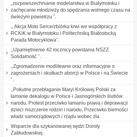
,,rozpowszechnianie modelarstwa w Białymstoku i
zachęcanie młodzieży do spędzania wolnego czasu na
świeżym powietrzu ".
,, Akcja Moto Serce/zbiórka krwi we współpracy z
RCKiK w Białymstoku i Politechniką Białostocką
Parada Motocyklowa".
,,Upamiętnienie 42 rocznicy powstania NSZZ
Solidarność ".
,,Zgromadzenie modlitewne oraz informacyjne o
zagrożeniach i skutkach aborcji w Polsce i na Świecie
".
,,Pokutne przebłaganie Maryi Królowej Polski za
łamanie dekalogu w Polsce i Jasnogórskich ślubów
narodu. Protest przeciwko łamaniu prawa i deprawacji
dzieci niszczenie rodzin i narodu. Przeciwko bierności
władz samorządowych i rządu wobec zła
Wsparcie dla szykanowanej sędzi Doroty
Zabłudowskiej.