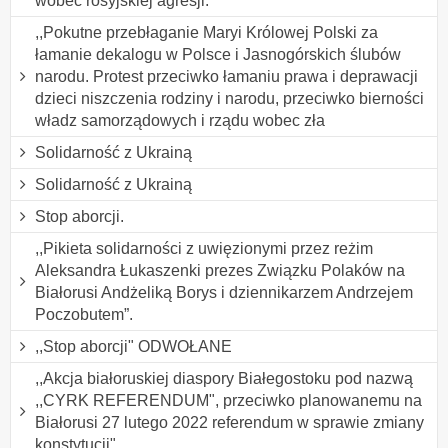
wobec rosyjskiej agresji.
,,Pokutne przebłaganie Maryi Królowej Polski za
łamanie dekalogu w Polsce i Jasnogórskich ślubów
narodu. Protest przeciwko łamaniu prawa i deprawacji
dzieci niszczenia rodziny i narodu, przeciwko bierności
władz samorządowych i rządu wobec zła
Solidarność z Ukrainą
Solidarność z Ukrainą
Stop aborcji.
,,Pikieta solidarności z uwięzionymi przez reżim
Aleksandra Łukaszenki prezes Związku Polaków na
Białorusi Andżeliką Borys i dziennikarzem Andrzejem
Poczobutem”.
,,Stop aborcji" ODWOŁANE
,,Akcja białoruskiej diaspory Białegostoku pod nazwą
,,CYRK REFERENDUM", przeciwko planowanemu na
Białorusi 27 lutego 2022 referendum w sprawie zmiany
konstytucji".