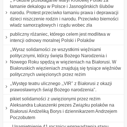
,, Pokutne przebłaganie Maryi Królowej Polski za
łamanie dekalogu w Polsce i Jasnogórskich ślubów
narodu. Protest przeciwko łamaniu prawa i deprawacji
dzieci niszczenie rodzin i narodu. Przeciwko bierności
władz samorządowych i rządu wobec zła
publiczny różaniec, którego celem jest modlitwa w
intencji odnowy moralnej Polski i Polaków
,,Wyraz solidarności ze wszystkimi więźniami
politycznymi, którzy święta Bożego Narodzenia i
Nowego Roku spędzą w więzieniach na Białorusi. W
Białoruskich więzieniach znajdują się tysiące więźniów
politycznych uwięzionych przez reżim
,,Występ teatru ulicznego ,,VIR" z Białorusi z okazji
prawosławnych świąt Bożego narodzenia".
pikiet solidarności z uwięzionymi przez reżim
Aleksandra Łukaszenki prezes Związku polaków na
Białorusi Andżeliką Borys i dziennikarzem Andrzejem
Poczobutem
,,Upamiętnienie 41 rocznicy wprowadzenia stanu