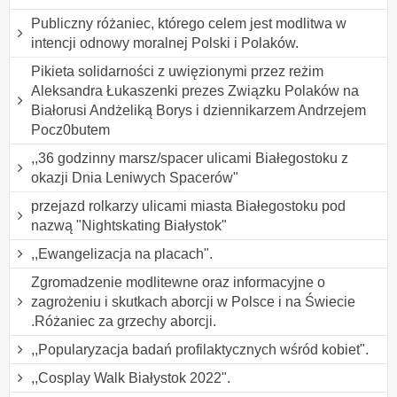
Publiczny różaniec, którego celem jest modlitwa w
intencji odnowy moralnej Polski i Polaków.
Pikieta solidarności z uwięzionymi przez reżim
Aleksandra Łukaszenki prezes Związku Polaków na
Białorusi Andżeliką Borys i dziennikarzem Andrzejem
Pocz0butem
,,36 godzinny marsz/spacer ulicami Białegostoku z
okazji Dnia Leniwych Spacerów"
przejazd rolkarzy ulicami miasta Białegostoku pod
nazwą "Nightskating Białystok"
,,Ewangelizacja na placach".
Zgromadzenie modlitewne oraz informacyjne o
zagrożeniu i skutkach aborcji w Polsce i na Świecie
.Różaniec za grzechy aborcji.
,,Popularyzacja badań profilaktycznych wśród kobiet".
,,Cosplay Walk Białystok 2022".