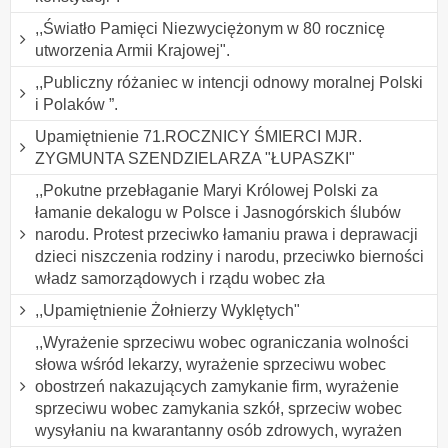
,,Światło Pamięci Niezwyciężonym w 80 rocznicę
utworzenia Armii Krajowej".
,,Publiczny różaniec w intencji odnowy moralnej Polski
i Polaków ”.
Upamiętnienie 71.ROCZNICY ŚMIERCI MJR.
ZYGMUNTA SZENDZIELARZA "ŁUPASZKI"
,,Pokutne przebłaganie Maryi Królowej Polski za
łamanie dekalogu w Polsce i Jasnogórskich ślubów
narodu. Protest przeciwko łamaniu prawa i deprawacji
dzieci niszczenia rodziny i narodu, przeciwko bierności
władz samorządowych i rządu wobec zła
,,Upamiętnienie Żołnierzy Wyklętych"
,,Wyrażenie sprzeciwu wobec ograniczania wolności
słowa wśród lekarzy, wyrażenie sprzeciwu wobec
obostrzeń nakazujących zamykanie firm, wyrażenie
sprzeciwu wobec zamykania szkół, sprzeciw wobec
wysyłaniu na kwarantanny osób zdrowych, wyrażen