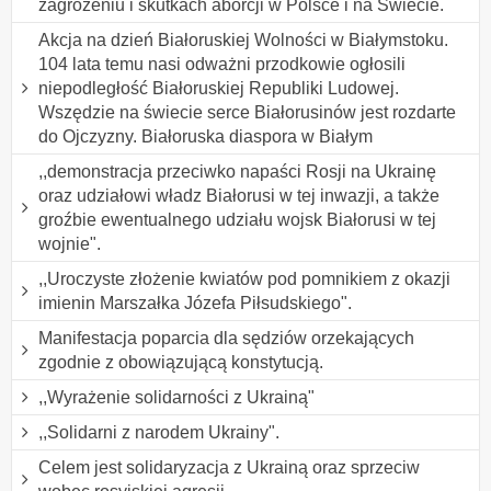
zagrożeniu i skutkach aborcji w Polsce i na Świecie.
Akcja na dzień Białoruskiej Wolności w Białymstoku.
104 lata temu nasi odważni przodkowie ogłosili
niepodległość Białoruskiej Republiki Ludowej.
Wszędzie na świecie serce Białorusinów jest rozdarte
do Ojczyzny. Białoruska diaspora w Białym
,,demonstracja przeciwko napaści Rosji na Ukrainę
oraz udziałowi władz Białorusi w tej inwazji, a także
groźbie ewentualnego udziału wojsk Białorusi w tej
wojnie".
,,Uroczyste złożenie kwiatów pod pomnikiem z okazji
imienin Marszałka Józefa Piłsudskiego".
Manifestacja poparcia dla sędziów orzekających
zgodnie z obowiązującą konstytucją.
,,Wyrażenie solidarności z Ukrainą"
,,Solidarni z narodem Ukrainy".
Celem jest solidaryzacja z Ukrainą oraz sprzeciw