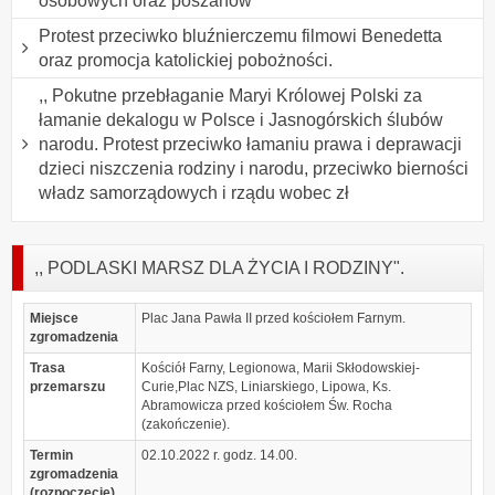
osobowych oraz poszanow
Protest przeciwko bluźnierczemu filmowi Benedetta
oraz promocja katolickiej pobożności.
,, Pokutne przebłaganie Maryi Królowej Polski za
łamanie dekalogu w Polsce i Jasnogórskich ślubów
narodu. Protest przeciwko łamaniu prawa i deprawacji
dzieci niszczenia rodziny i narodu, przeciwko bierności
władz samorządowych i rządu wobec zł
,, PODLASKI MARSZ DLA ŻYCIA I RODZINY".
Miejsce
Plac Jana Pawła II przed kościołem Farnym.
zgromadzenia
Trasa
Kościół Farny, Legionowa, Marii Skłodowskiej-
przemarszu
Curie,Plac NZS, Liniarskiego, Lipowa, Ks.
Abramowicza przed kościołem Św. Rocha
(zakończenie).
Termin
02.10.2022 r. godz. 14.00.
zgromadzenia
(rozpoczęcie)