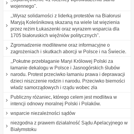
wojennego".
,,Wyraz solidarności z liderką protestów na Białorusi
Maryją Koleśnikową skazaną na wiele lat więzienia
przez reżim Łukaszenki oraz wyrazem wsparcia dla
1705 białoruskich więźniów politycznych".
Zgromadzenie modlitewne oraz informacyjne o
zagrożeniach i skutkach aborcji w Polsce i na Świecie.
,,Pokutne przebłaganie Maryi Królowej Polski za
łamanie dekalogu w Polsce i Jasnogórskich ślubów
narodu. Protest przeciwko łamaniu prawa i deprawacji
dzieci niszczenie rodzin i narodu. Przeciwko bierności
władz samorządowych i rządu wobec zła
Publiczny różaniec, którego celem jest modlitwa w
intencji odnowy moralnej Polski i Polaków.
wsparcie niezależności sądów
niezgodna z prawem działalność Sądu Apelacyjnego w
Białymstoku