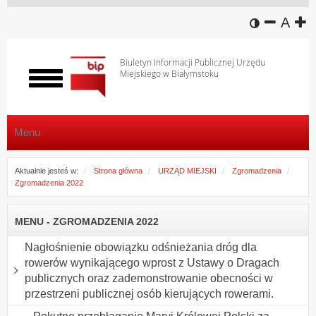
wersja k
zmniej
domy
z
A
Biuletyn Informacji Publicznej Urzędu
Miejskiego w Białymstoku
Włącz
menu
Menu
Aktualnie jesteś w:
Strona główna
URZĄD MIEJSKI
Zgromadzenia
Zgromadzenia 2022
MENU - ZGROMADZENIA 2022
Nagłośnienie obowiązku odśnieżania dróg dla
rowerów wynikającego wprost z Ustawy o Dragach
publicznych oraz zademonstrowanie obecności w
przestrzeni publicznej osób kierujących rowerami.