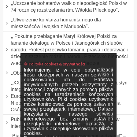
,,Uczczenie bohaterów walk o niepodległość Polski w
74 rocznicę rozstrzelania rtm. Witolda Pileckiego".
,,Utworzenie korytarza humanitarnego dla
mieszkańców i wojska z Mariupola".
,, Pokutne przebłaganie Maryi Królowej Polski za
łamanie dekalogu w Polsce i Jasnogórskich ślubów
narodu. Protest przeciwko łamaniu prawa i deprawacji
dzieci niszczenie rodzin i narodu. Przeciwko bierności
władz samorządowych i rządu wobec zła
🍪 Polityka cookies & prywatności
Informujemy, iż w celu optymalizacji
,,Obchody święta narodowego Norwegii".
treści dostępnych w naszym serwisie i
dostosowania ich do Państwa
,,XX marsz godności osób niepełnosprawnych i festyn
indywidualnych potrzeb korzystamy z
informacji zapisanych za pomocą plików
integracyjny organizowany w ramach obchodów
cookies na urządzeniach końcowych
Europejskiego Dnia Walki z Dyskryminacją Osób
użytkowników. Pliki cookies użytkownik
Niepełnosprawnych oraz Międzynarodowego Dnia
może kontrolować za pomocą ustawień
swojej przeglądarki internetowej. Dalsze
Osób z Niepełnosprawnością Intelektualną".
korzystanie z naszego serwisu
internetowego bez zmiany ustawień
Publiczny różaniec, którego celem jest modlitwa w
przeglądarki internetowej oznacza, iż
intencji odnowy moralnej Polski i Polaków.
użytkownik akceptuje stosowanie plików
cookies.
„Białystok solidarny z represjonowanymi sędziami!” –