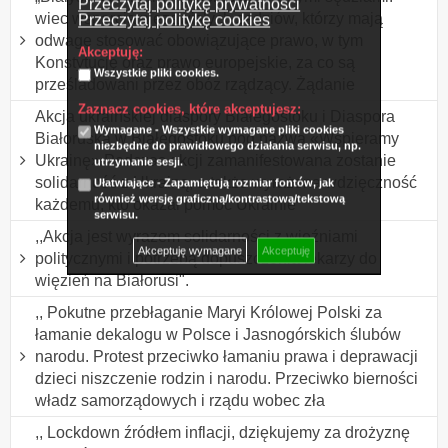
Przeczytaj politykę prywatności
wiec wsparcia niezawisłych sędziów, którzy mają
Przeczytaj politykę cookies
odwagę stosować obowiązujące prawo, w tym
Akceptuję:
Konstytucję oraz prawo europejskie, za co są
Wszystkie pliki cookies.
prześladowani przez obóz rządzący. Żądanie
Zaznacz cookies, które akceptujesz:
Akcja ukraińskiej diaspory Białegostoku i Diaspora
Wymagane - Wszystkie wymagane pliki cookies
Białoruska w Białegostoku pod nazwą «Wspieramy
niezbędne do prawidłowego działania serwisu, np.
Ukrainę» Podczas akcji zamanifestowana zostanie
utrzymanie sesji.
solidarność z Ukrainą, a także wyrażona wdzięczność
Ułatwiające - Zapamiętują rozmiar fontów, jak
również wersję graficzną/kontrastową/tekstową
każdemu, kto okazał pomoc Ukrainie
serwisu.
,,Akcja jest wyrazem solidarności z więźniami
Akceptuję wymagane
Akceptuję
politycznymi i potrzebą dopuszczenia lekarzy do
więzień na Białorusi".
,, Pokutne przebłaganie Maryi Królowej Polski za
łamanie dekalogu w Polsce i Jasnogórskich ślubów
narodu. Protest przeciwko łamaniu prawa i deprawacji
dzieci niszczenie rodzin i narodu. Przeciwko bierności
władz samorządowych i rządu wobec zła
,, Lockdown źródłem inflacji, dziękujemy za drożyznę