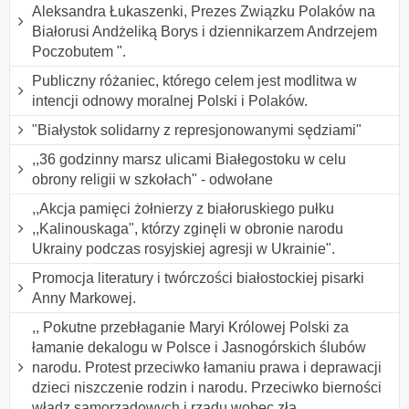
Aleksandra Łukaszenki, Prezes Związku Polaków na
Białorusi Andżeliką Borys i dziennikarzem Andrzejem
Poczobutem ".
Publiczny różaniec, którego celem jest modlitwa w
intencji odnowy moralnej Polski i Polaków.
"Białystok solidarny z represjonowanymi sędziami"
,,36 godzinny marsz ulicami Białegostoku w celu
obrony religii w szkołach" - odwołane
,,Akcja pamięci żołnierzy z białoruskiego pułku
,,Kalinouskaga", którzy zginęli w obronie narodu
Ukrainy podczas rosyjskiej agresji w Ukrainie".
Promocja literatury i twórczości białostockiej pisarki
Anny Markowej.
,, Pokutne przebłaganie Maryi Królowej Polski za
łamanie dekalogu w Polsce i Jasnogórskich ślubów
narodu. Protest przeciwko łamaniu prawa i deprawacji
dzieci niszczenie rodzin i narodu. Przeciwko bierności
władz samorządowych i rządu wobec zła