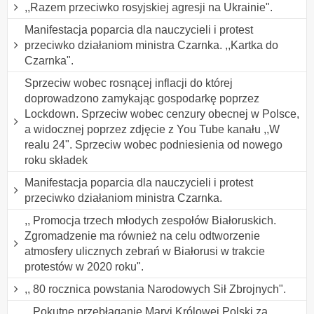
,,Razem przeciwko rosyjskiej agresji na Ukrainie".
Manifestacja poparcia dla nauczycieli i protest
przeciwko działaniom ministra Czarnka. ,,Kartka do
Czarnka".
Sprzeciw wobec rosnącej inflacji do której
doprowadzono zamykając gospodarkę poprzez
Lockdown. Sprzeciw wobec cenzury obecnej w Polsce,
a widocznej poprzez zdjęcie z You Tube kanału ,,W
realu 24". Sprzeciw wobec podniesienia od nowego
roku składek
Manifestacja poparcia dla nauczycieli i protest
przeciwko działaniom ministra Czarnka.
,, Promocja trzech młodych zespołów Białoruskich.
Zgromadzenie ma również na celu odtworzenie
atmosfery ulicznych zebrań w Białorusi w trakcie
protestów w 2020 roku".
,, 80 rocznica powstania Narodowych Sił Zbrojnych".
,, Pokutne przebłaganie Maryi Królowej Polski za