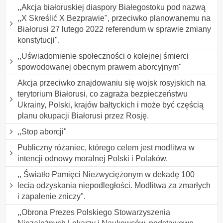
,,Akcja białoruskiej diaspory Białegostoku pod nazwą
,,X Skreślić X Bezprawie", przeciwko planowanemu na
Białorusi 27 lutego 2022 referendum w sprawie zmiany
konstytucji".
,,Uświadomienie społeczności o kolejnej śmierci
spowodowanej obecnym prawem aborcyjnym"
Akcja przeciwko znajdowaniu się wojsk rosyjskich na
terytorium Białorusi, co zagraża bezpieczeństwu
Ukrainy, Polski, krajów bałtyckich i może być częścią
planu okupacji Białorusi przez Rosję.
,,Stop aborcji"
Publiczny różaniec, którego celem jest modlitwa w
intencji odnowy moralnej Polski i Polaków.
,, Światło Pamięci Niezwyciężonym w dekadę 100
lecia odzyskania niepodległości. Modlitwa za zmarłych
i zapalenie zniczy".
,,Obrona Prezes Polskiego Stowarzyszenia