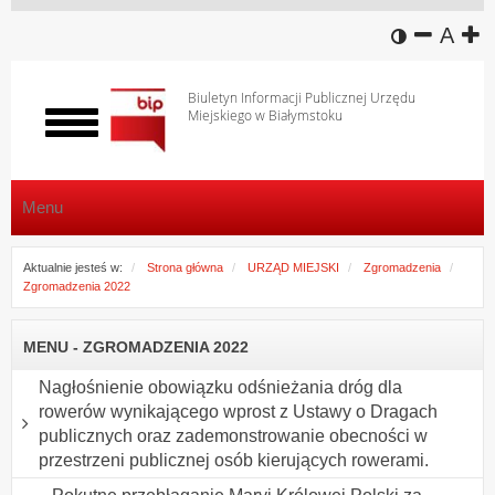
wersja k
zmniej
domy
z
A
Biuletyn Informacji Publicznej Urzędu
Miejskiego w Białymstoku
Włącz
menu
Menu
Aktualnie jesteś w:
Strona główna
URZĄD MIEJSKI
Zgromadzenia
Zgromadzenia 2022
MENU - ZGROMADZENIA 2022
Nagłośnienie obowiązku odśnieżania dróg dla
rowerów wynikającego wprost z Ustawy o Dragach
publicznych oraz zademonstrowanie obecności w
przestrzeni publicznej osób kierujących rowerami.