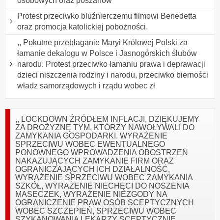
osobowych oraz poszanow
Protest przeciwko bluźnierczemu filmowi Benedetta
oraz promocja katolickiej pobożności.
,, Pokutne przebłaganie Maryi Królowej Polski za
łamanie dekalogu w Polsce i Jasnogórskich ślubów
narodu. Protest przeciwko łamaniu prawa i deprawacji
dzieci niszczenia rodziny i narodu, przeciwko bierności
władz samorządowych i rządu wobec zł
,, LOCKDOWN ŹRÓDŁEM INFLACJI, DZIĘKUJEMY
ZA DROŻYZNĘ TYM, KTÓRZY NAWOŁYWALI DO
ZAMYKANIA GOSPODARKI. WYRAŻENIE
SPRZECIWU WOBEC EWENTUALNEGO
PONOWNEGO WPROWADZENIA OBOSTRZEŃ
NAKAZUJĄCYCH ZAMYKANIE FIRM ORAZ
OGRANICZAJĄCYCH ICH DZIAŁALNOŚĆ,
WYRAŻENIE SPRZECIWU WOBEC ZAMYKANIA
SZKÓŁ, WYRAŻENIE NIECHĘCI DO NOSZENIA
MASECZEK, WYRAŻENIE NIEZGODY NA
OGRANICZENIE PRAW OSÓB SCEPTYCZNYCH
WOBEC SZCZEPIEŃ, SPRZECIWU WOBEC
SZYKANOWANIA LEKARZY SCEPTYCZNIE