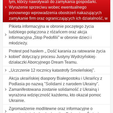
tym, którzy nawoływali do zamykania gospodarki.
Wyrażenie sprzeciwu wobec ewentualnego
ponownego wprowadzenia obostrzeń nakazujących
zamykanie firm oraz ograniczających ich działalność, w
Pikieta informacyjna w obronie poczętego życia
ludzkiego połączona z różańcem oraz akcja
informacyjna „Stop Pedofilii” w obronie dzieci i
młodzieży.
Protest pod hasłem ,, Dość karania za ratowanie życia
kobiet” dotyczący procesu Justyny Wydrzyńskiej-
działaczki Aborcyjnego Dream Teamu.
,,Uczczenie 12 rocznicy katastrofy Smoleńskiej".
Akcja ukraińskiej diaspory Białegostoku i Ukraińcy z
Podlasia po nazwą "Solidarni z narodem Ukrainy".
Zamanifestowana zostanie solidarność z Ukrainą i
wyrażona wdzięczność każdemu, kto okazał pomoc
Ukrainie.
Zgromadzenie modlitewne oraz informacyjne o