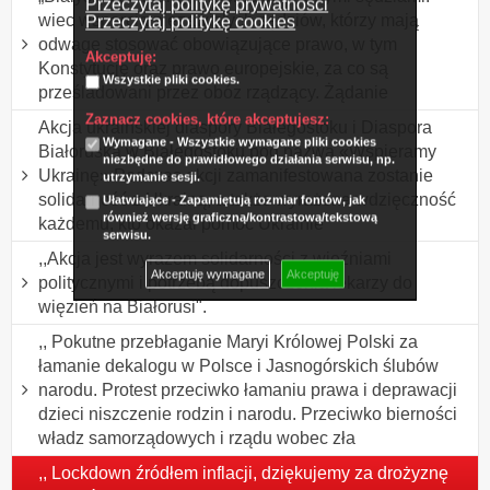
Przeczytaj politykę prywatności
wiec wsparcia niezawisłych sędziów, którzy mają
Przeczytaj politykę cookies
odwagę stosować obowiązujące prawo, w tym
Akceptuję:
Konstytucję oraz prawo europejskie, za co są
Wszystkie pliki cookies.
prześladowani przez obóz rządzący. Żądanie
Zaznacz cookies, które akceptujesz:
Akcja ukraińskiej diaspory Białegostoku i Diaspora
Wymagane - Wszystkie wymagane pliki cookies
Białoruska w Białegostoku pod nazwą «Wspieramy
niezbędne do prawidłowego działania serwisu, np.
Ukrainę» Podczas akcji zamanifestowana zostanie
utrzymanie sesji.
solidarność z Ukrainą, a także wyrażona wdzięczność
Ułatwiające - Zapamiętują rozmiar fontów, jak
również wersję graficzną/kontrastową/tekstową
każdemu, kto okazał pomoc Ukrainie
serwisu.
,,Akcja jest wyrazem solidarności z więźniami
Akceptuję wymagane
Akceptuję
politycznymi i potrzebą dopuszczenia lekarzy do
więzień na Białorusi".
,, Pokutne przebłaganie Maryi Królowej Polski za
łamanie dekalogu w Polsce i Jasnogórskich ślubów
narodu. Protest przeciwko łamaniu prawa i deprawacji
dzieci niszczenie rodzin i narodu. Przeciwko bierności
władz samorządowych i rządu wobec zła
,, Lockdown źródłem inflacji, dziękujemy za drożyznę