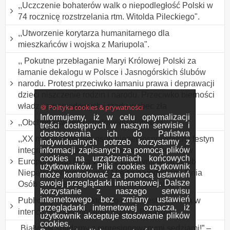
,,Uczczenie bohaterów walk o niepodległość Polski w
74 rocznicę rozstrzelania rtm. Witolda Pileckiego".
,,Utworzenie korytarza humanitarnego dla
mieszkańców i wojska z Mariupola".
,, Pokutne przebłaganie Maryi Królowej Polski za
łamanie dekalogu w Polsce i Jasnogórskich ślubów
narodu. Protest przeciwko łamaniu prawa i deprawacji
dzieci niszczenie rodzin i narodu. Przeciwko bierności
władz samorządowych i rządu wobec zła
🍪 Polityka cookies & prywatności
Informujemy, iż w celu optymalizacji
,,Obchody święta narodowego Norwegii".
treści dostępnych w naszym serwisie i
dostosowania ich do Państwa
,,XX marsz godności osób niepełnosprawnych i festyn
indywidualnych potrzeb korzystamy z
informacji zapisanych za pomocą plików
integracyjny organizowany w ramach obchodów
cookies na urządzeniach końcowych
Europejskiego Dnia Walki z Dyskryminacją Osób
użytkowników. Pliki cookies użytkownik
Niepełnosprawnych oraz Międzynarodowego Dnia
może kontrolować za pomocą ustawień
swojej przeglądarki internetowej. Dalsze
Osób z Niepełnosprawnością Intelektualną".
korzystanie z naszego serwisu
internetowego bez zmiany ustawień
Publiczny różaniec, którego celem jest modlitwa w
przeglądarki internetowej oznacza, iż
intencji odnowy moralnej Polski i Polaków.
użytkownik akceptuje stosowanie plików
cookies.
„Białystok solidarny z represjonowanymi sędziami!” –