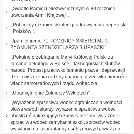
,,Światło Pamięci Niezwyciężonym w 80 rocznicę
utworzenia Armii Krajowej".
,,Publiczny różaniec w intencji odnowy moralnej Polski
i Polaków ”.
Upamiętnienie 71.ROCZNICY ŚMIERCI MJR.
ZYGMUNTA SZENDZIELARZA "ŁUPASZKI"
,,Pokutne przebłaganie Maryi Królowej Polski za
łamanie dekalogu w Polsce i Jasnogórskich ślubów
narodu. Protest przeciwko łamaniu prawa i deprawacji
dzieci niszczenia rodziny i narodu, przeciwko bierności
władz samorządowych i rządu wobec zła
,,Upamiętnienie Żołnierzy Wyklętych"
,,Wyrażenie sprzeciwu wobec ograniczania wolności
słowa wśród lekarzy, wyrażenie sprzeciwu wobec
obostrzeń nakazujących zamykanie firm, wyrażenie
sprzeciwu wobec zamykania szkół, sprzeciw wobec
wysyłaniu na kwarantanny osób zdrowych, wyrażen