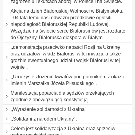
zagrożeniu i skutkach aborcji w Polsce i na Świecie.
Akcja na dzień Białoruskiej Wolności w Białymstoku.
104 lata temu nasi odważni przodkowie ogłosili
niepodległość Białoruskiej Republiki Ludowej.
Wszędzie na świecie serce Białorusinów jest rozdarte
do Ojczyzny. Białoruska diaspora w Białym
,,demonstracja przeciwko napaści Rosji na Ukrainę
oraz udziałowi władz Białorusi w tej inwazji, a także
groźbie ewentualnego udziału wojsk Białorusi w tej
wojnie".
,,Uroczyste złożenie kwiatów pod pomnikiem z okazji
imienin Marszałka Józefa Piłsudskiego".
Manifestacja poparcia dla sędziów orzekających
zgodnie z obowiązującą konstytucją.
,,Wyrażenie solidarności z Ukrainą"
,,Solidarni z narodem Ukrainy".
Celem jest solidaryzacja z Ukrainą oraz sprzeciw