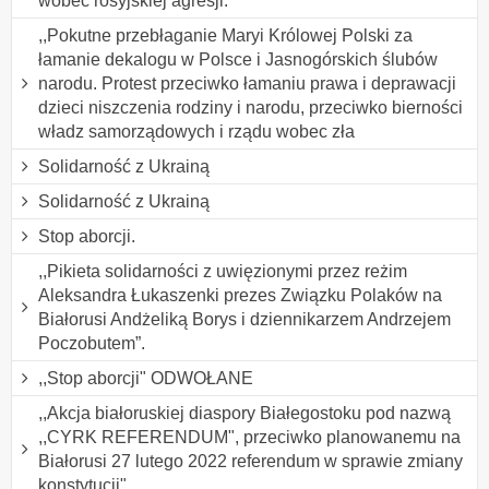
wobec rosyjskiej agresji.
,,Pokutne przebłaganie Maryi Królowej Polski za
łamanie dekalogu w Polsce i Jasnogórskich ślubów
narodu. Protest przeciwko łamaniu prawa i deprawacji
dzieci niszczenia rodziny i narodu, przeciwko bierności
władz samorządowych i rządu wobec zła
Solidarność z Ukrainą
Solidarność z Ukrainą
Stop aborcji.
,,Pikieta solidarności z uwięzionymi przez reżim
Aleksandra Łukaszenki prezes Związku Polaków na
Białorusi Andżeliką Borys i dziennikarzem Andrzejem
Poczobutem”.
,,Stop aborcji" ODWOŁANE
,,Akcja białoruskiej diaspory Białegostoku pod nazwą
,,CYRK REFERENDUM", przeciwko planowanemu na
Białorusi 27 lutego 2022 referendum w sprawie zmiany
konstytucji".