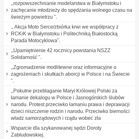
,,rozpowszechnianie modelarstwa w Białymstoku i
zachęcanie młodzieży do spędzania wolnego czasu na
świeżym powietrzu ".
,, Akcja Moto Serce/zbiórka krwi we współpracy z
RCKiK w Białymstoku i Politechniką Białostocką
Parada Motocyklowa".
,,Upamiętnienie 42 rocznicy powstania NSZZ
Solidarność ".
,,Zgromadzenie modlitewne oraz informacyjne o
zagrożeniach i skutkach aborcji w Polsce i na Świecie
".
,,Pokutne przebłaganie Maryi Królowej Polski za
łamanie dekalogu w Polsce i Jasnogórskich ślubów
narodu. Protest przeciwko łamaniu prawa i deprawacji
dzieci niszczenie rodzin i narodu. Przeciwko bierności
władz samorządowych i rządu wobec zła
Wsparcie dla szykanowanej sędzi Doroty
Zabłudowskiej.