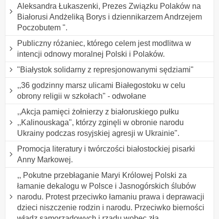
Aleksandra Łukaszenki, Prezes Związku Polaków na
Białorusi Andżeliką Borys i dziennikarzem Andrzejem
Poczobutem ".
Publiczny różaniec, którego celem jest modlitwa w
intencji odnowy moralnej Polski i Polaków.
"Białystok solidarny z represjonowanymi sędziami"
,,36 godzinny marsz ulicami Białegostoku w celu
obrony religii w szkołach" - odwołane
,,Akcja pamięci żołnierzy z białoruskiego pułku
,,Kalinouskaga", którzy zginęli w obronie narodu
Ukrainy podczas rosyjskiej agresji w Ukrainie".
Promocja literatury i twórczości białostockiej pisarki
Anny Markowej.
,, Pokutne przebłaganie Maryi Królowej Polski za
łamanie dekalogu w Polsce i Jasnogórskich ślubów
narodu. Protest przeciwko łamaniu prawa i deprawacji
dzieci niszczenie rodzin i narodu. Przeciwko bierności
władz samorządowych i rządu wobec zła