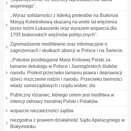
wojennego".
,,Wyraz solidarności z liderką protestów na Białorusi
Maryją Koleśnikową skazaną na wiele lat więzienia
przez reżim Łukaszenki oraz wyrazem wsparcia dla
1705 białoruskich więźniów politycznych".
Zgromadzenie modlitewne oraz informacyjne o
zagrożeniach i skutkach aborcji w Polsce i na Świecie.
,,Pokutne przebłaganie Maryi Królowej Polski za
łamanie dekalogu w Polsce i Jasnogórskich ślubów
narodu. Protest przeciwko łamaniu prawa i deprawacji
dzieci niszczenie rodzin i narodu. Przeciwko bierności
władz samorządowych i rządu wobec zła
Publiczny różaniec, którego celem jest modlitwa w
intencji odnowy moralnej Polski i Polaków.
wsparcie niezależności sądów
niezgodna z prawem działalność Sądu Apelacyjnego w
Białymstoku