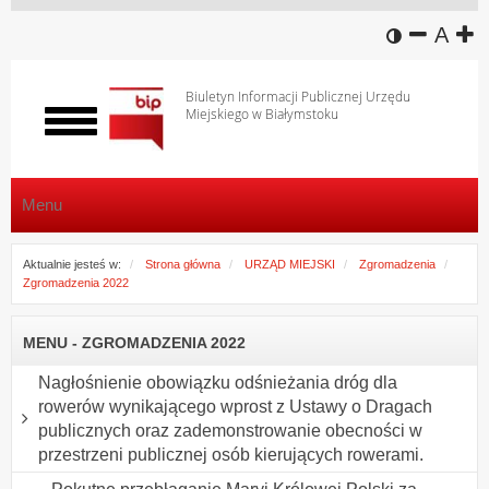
wersja k
zmniej
domy
z
A
Biuletyn Informacji Publicznej Urzędu
Miejskiego w Białymstoku
Włącz
menu
Menu
Aktualnie jesteś w:
Strona główna
URZĄD MIEJSKI
Zgromadzenia
Zgromadzenia 2022
MENU - ZGROMADZENIA 2022
Nagłośnienie obowiązku odśnieżania dróg dla
rowerów wynikającego wprost z Ustawy o Dragach
publicznych oraz zademonstrowanie obecności w
przestrzeni publicznej osób kierujących rowerami.