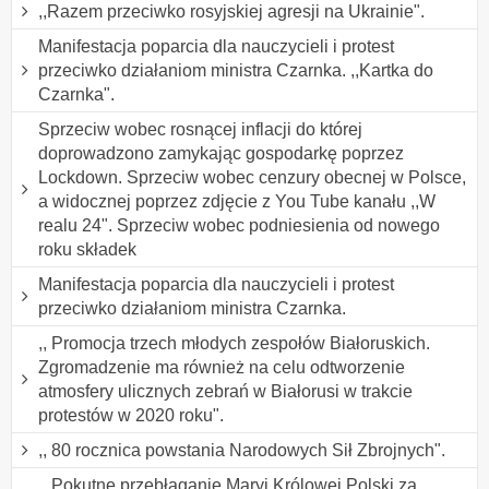
,,Razem przeciwko rosyjskiej agresji na Ukrainie".
Manifestacja poparcia dla nauczycieli i protest
przeciwko działaniom ministra Czarnka. ,,Kartka do
Czarnka".
Sprzeciw wobec rosnącej inflacji do której
doprowadzono zamykając gospodarkę poprzez
Lockdown. Sprzeciw wobec cenzury obecnej w Polsce,
a widocznej poprzez zdjęcie z You Tube kanału ,,W
realu 24". Sprzeciw wobec podniesienia od nowego
roku składek
Manifestacja poparcia dla nauczycieli i protest
przeciwko działaniom ministra Czarnka.
,, Promocja trzech młodych zespołów Białoruskich.
Zgromadzenie ma również na celu odtworzenie
atmosfery ulicznych zebrań w Białorusi w trakcie
protestów w 2020 roku".
,, 80 rocznica powstania Narodowych Sił Zbrojnych".
,, Pokutne przebłaganie Maryi Królowej Polski za