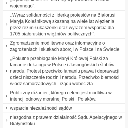
wojennego".
,,Wyraz solidarności z liderką protestów na Białorusi
Maryją Koleśnikową skazaną na wiele lat więzienia
przez reżim Łukaszenki oraz wyrazem wsparcia dla
1705 białoruskich więźniów politycznych".
Zgromadzenie modlitewne oraz informacyjne o
zagrożeniach i skutkach aborcji w Polsce i na Świecie.
,,Pokutne przebłaganie Maryi Królowej Polski za
łamanie dekalogu w Polsce i Jasnogórskich ślubów
narodu. Protest przeciwko łamaniu prawa i deprawacji
dzieci niszczenie rodzin i narodu. Przeciwko bierności
władz samorządowych i rządu wobec zła
Publiczny różaniec, którego celem jest modlitwa w
intencji odnowy moralnej Polski i Polaków.
wsparcie niezależności sądów
niezgodna z prawem działalność Sądu Apelacyjnego w
Białymstoku