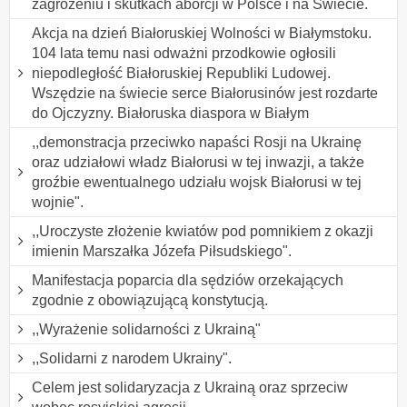
zagrożeniu i skutkach aborcji w Polsce i na Świecie.
Akcja na dzień Białoruskiej Wolności w Białymstoku.
104 lata temu nasi odważni przodkowie ogłosili
niepodległość Białoruskiej Republiki Ludowej.
Wszędzie na świecie serce Białorusinów jest rozdarte
do Ojczyzny. Białoruska diaspora w Białym
,,demonstracja przeciwko napaści Rosji na Ukrainę
oraz udziałowi władz Białorusi w tej inwazji, a także
groźbie ewentualnego udziału wojsk Białorusi w tej
wojnie".
,,Uroczyste złożenie kwiatów pod pomnikiem z okazji
imienin Marszałka Józefa Piłsudskiego".
Manifestacja poparcia dla sędziów orzekających
zgodnie z obowiązującą konstytucją.
,,Wyrażenie solidarności z Ukrainą"
,,Solidarni z narodem Ukrainy".
Celem jest solidaryzacja z Ukrainą oraz sprzeciw