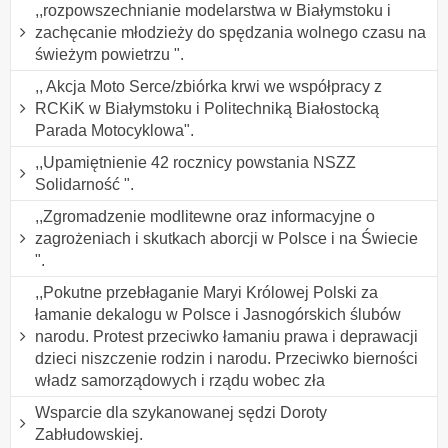
,,rozpowszechnianie modelarstwa w Białymstoku i
zachęcanie młodzieży do spędzania wolnego czasu na
świeżym powietrzu ".
,, Akcja Moto Serce/zbiórka krwi we współpracy z
RCKiK w Białymstoku i Politechniką Białostocką
Parada Motocyklowa".
,,Upamiętnienie 42 rocznicy powstania NSZZ
Solidarność ".
,,Zgromadzenie modlitewne oraz informacyjne o
zagrożeniach i skutkach aborcji w Polsce i na Świecie
".
,,Pokutne przebłaganie Maryi Królowej Polski za
łamanie dekalogu w Polsce i Jasnogórskich ślubów
narodu. Protest przeciwko łamaniu prawa i deprawacji
dzieci niszczenie rodzin i narodu. Przeciwko bierności
władz samorządowych i rządu wobec zła
Wsparcie dla szykanowanej sędzi Doroty
Zabłudowskiej.