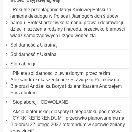
wobec rosyjskiej agresji.
,,Pokutne przebłaganie Maryi Królowej Polski za
łamanie dekalogu w Polsce i Jasnogórskich ślubów
narodu. Protest przeciwko łamaniu prawa i deprawacji
dzieci niszczenia rodziny i narodu, przeciwko bierności
władz samorządowych i rządu wobec zła
Solidarność z Ukrainą
Solidarność z Ukrainą
Stop aborcji.
,,Pikieta solidarności z uwięzionymi przez reżim
Aleksandra Łukaszenki prezes Związku Polaków na
Białorusi Andżeliką Borys i dziennikarzem Andrzejem
Poczobutem”.
,,Stop aborcji" ODWOŁANE
,,Akcja białoruskiej diaspory Białegostoku pod nazwą
,,CYRK REFERENDUM", przeciwko planowanemu na
Białorusi 27 lutego 2022 referendum w sprawie zmiany
konstytucji".