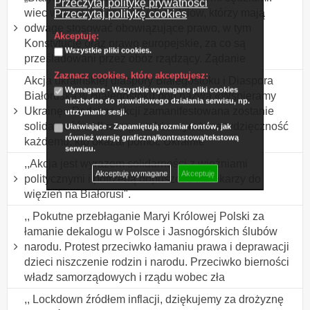
Przeczytaj politykę prywatności
wiec wsparcia niezawisłych sędziów, którzy mają
Przeczytaj politykę cookies
odwagę stosować obowiązujące prawo, w tym
Akceptuję:
Konstytucję oraz prawo europejskie, za co są
Wszystkie pliki cookies.
prześladowani przez obóz rządzący. Żądanie
Zaznacz cookies, które akceptujesz:
Akcja ukraińskiej diaspory Białegostoku i Diaspora
Wymagane - Wszystkie wymagane pliki cookies
Białoruska w Białegostoku pod nazwą «Wspieramy
niezbędne do prawidłowego działania serwisu, np.
Ukrainę» Podczas akcji zamanifestowana zostanie
utrzymanie sesji.
solidarność z Ukrainą, a także wyrażona wdzięczność
Ułatwiające - Zapamiętują rozmiar fontów, jak
również wersję graficzną/kontrastową/tekstową
każdemu, kto okazał pomoc Ukrainie
serwisu.
,,Akcja jest wyrazem solidarności z więźniami
Akceptuję wymagane
Akceptuję
politycznymi i potrzebą dopuszczenia lekarzy do
więzień na Białorusi".
,, Pokutne przebłaganie Maryi Królowej Polski za
łamanie dekalogu w Polsce i Jasnogórskich ślubów
narodu. Protest przeciwko łamaniu prawa i deprawacji
dzieci niszczenie rodzin i narodu. Przeciwko bierności
władz samorządowych i rządu wobec zła
,, Lockdown źródłem inflacji, dziękujemy za drożyznę