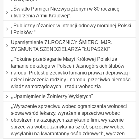
,,Światło Pamięci Niezwyciężonym w 80 rocznicę
utworzenia Armii Krajowej".
,,Publiczny różaniec w intencji odnowy moralnej Polski
i Polaków ”.
Upamiętnienie 71.ROCZNICY ŚMIERCI MJR.
ZYGMUNTA SZENDZIELARZA "ŁUPASZKI"
,,Pokutne przebłaganie Maryi Królowej Polski za
łamanie dekalogu w Polsce i Jasnogórskich ślubów
narodu. Protest przeciwko łamaniu prawa i deprawacji
dzieci niszczenia rodziny i narodu, przeciwko bierności
władz samorządowych i rządu wobec zła
,,Upamiętnienie Żołnierzy Wyklętych"
,,Wyrażenie sprzeciwu wobec ograniczania wolności
słowa wśród lekarzy, wyrażenie sprzeciwu wobec
obostrzeń nakazujących zamykanie firm, wyrażenie
sprzeciwu wobec zamykania szkół, sprzeciw wobec
wysyłaniu na kwarantanny osób zdrowych, wyrażen