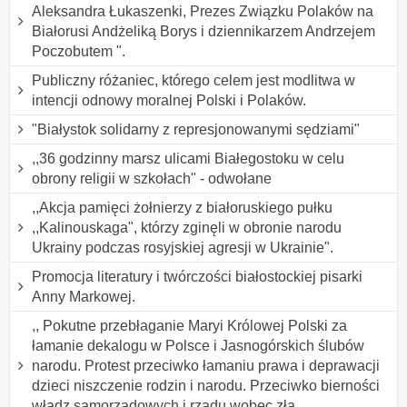
Aleksandra Łukaszenki, Prezes Związku Polaków na
Białorusi Andżeliką Borys i dziennikarzem Andrzejem
Poczobutem ".
Publiczny różaniec, którego celem jest modlitwa w
intencji odnowy moralnej Polski i Polaków.
"Białystok solidarny z represjonowanymi sędziami"
,,36 godzinny marsz ulicami Białegostoku w celu
obrony religii w szkołach" - odwołane
,,Akcja pamięci żołnierzy z białoruskiego pułku
,,Kalinouskaga", którzy zginęli w obronie narodu
Ukrainy podczas rosyjskiej agresji w Ukrainie".
Promocja literatury i twórczości białostockiej pisarki
Anny Markowej.
,, Pokutne przebłaganie Maryi Królowej Polski za
łamanie dekalogu w Polsce i Jasnogórskich ślubów
narodu. Protest przeciwko łamaniu prawa i deprawacji
dzieci niszczenie rodzin i narodu. Przeciwko bierności
władz samorządowych i rządu wobec zła