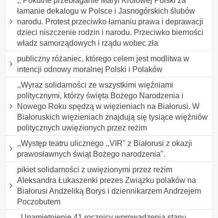
,, Pokutne przebłaganie Maryi Królowej Polski za
łamanie dekalogu w Polsce i Jasnogórskich ślubów
narodu. Protest przeciwko łamaniu prawa i deprawacji
dzieci niszczenie rodzin i narodu. Przeciwko bierności
władz samorządowych i rządu wobec zła
publiczny różaniec, którego celem jest modlitwa w
intencji odnowy moralnej Polski i Polaków
,,Wyraz solidarności ze wszystkimi więźniami
politycznymi, którzy święta Bożego Narodzenia i
Nowego Roku spędzą w więzieniach na Białorusi. W
Białoruskich więzieniach znajdują się tysiące więźniów
politycznych uwięzionych przez reżim
,,Występ teatru ulicznego ,,VIR" z Białorusi z okazji
prawosławnych świąt Bożego narodzenia".
pikiet solidarności z uwięzionymi przez reżim
Aleksandra Łukaszenki prezes Związku polaków na
Białorusi Andżeliką Borys i dziennikarzem Andrzejem
Poczobutem
,,Upamiętnienie 41 rocznicy wprowadzenia stanu