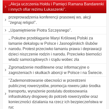
,,Akcja uczczenia Hołdu i Pamięci Ramana Bandarenki
i innych ofiar reżimu Łukaszenki".
przeprowadzenia konferencji prasowej ws. akcji
"żegnaj religio!".
,,Upamiętnienie Piotra Szczęsnego".
,, Pokutne przebłaganie Maryi Królowej Polski za
łamanie dekalogu w Polsce i Jasnogórskich ślubów
narodu. Protest przeciwko łamaniu prawa i deprawacji
dzieci niszczenie rodzin i narodu. Przeciwko bierności
władz samorządowych i rządu wobec zła
Zgromadzenie modlitewne oraz informacyjne o
zagrożeniach i skutkach aborcji w Polsce i na Świecie.
"Zademonstrowanie obecności w przestrzeni
publicznej rowerzystów, promocja roweru jako środka
transportu, wyrażenie postulatu dostosowania
infrastruktury drogowej do potrzeb rowerzystów oraz
konieczności działania na rzecz ich bezpieczeństwa w
ruc