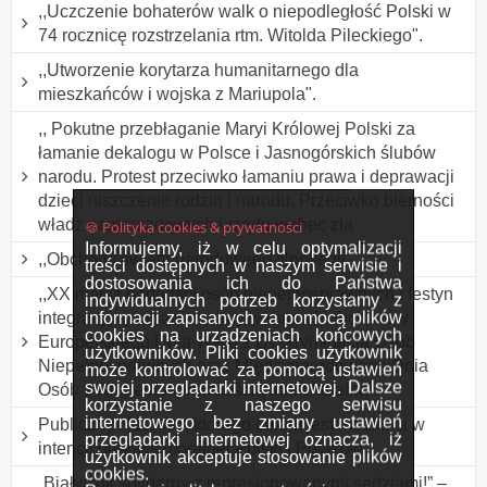
,,Uczczenie bohaterów walk o niepodległość Polski w
74 rocznicę rozstrzelania rtm. Witolda Pileckiego".
,,Utworzenie korytarza humanitarnego dla
mieszkańców i wojska z Mariupola".
,, Pokutne przebłaganie Maryi Królowej Polski za
łamanie dekalogu w Polsce i Jasnogórskich ślubów
narodu. Protest przeciwko łamaniu prawa i deprawacji
dzieci niszczenie rodzin i narodu. Przeciwko bierności
władz samorządowych i rządu wobec zła
🍪 Polityka cookies & prywatności
Informujemy, iż w celu optymalizacji
,,Obchody święta narodowego Norwegii".
treści dostępnych w naszym serwisie i
dostosowania ich do Państwa
,,XX marsz godności osób niepełnosprawnych i festyn
indywidualnych potrzeb korzystamy z
informacji zapisanych za pomocą plików
integracyjny organizowany w ramach obchodów
cookies na urządzeniach końcowych
Europejskiego Dnia Walki z Dyskryminacją Osób
użytkowników. Pliki cookies użytkownik
Niepełnosprawnych oraz Międzynarodowego Dnia
może kontrolować za pomocą ustawień
swojej przeglądarki internetowej. Dalsze
Osób z Niepełnosprawnością Intelektualną".
korzystanie z naszego serwisu
internetowego bez zmiany ustawień
Publiczny różaniec, którego celem jest modlitwa w
przeglądarki internetowej oznacza, iż
intencji odnowy moralnej Polski i Polaków.
użytkownik akceptuje stosowanie plików
cookies.
„Białystok solidarny z represjonowanymi sędziami!” –