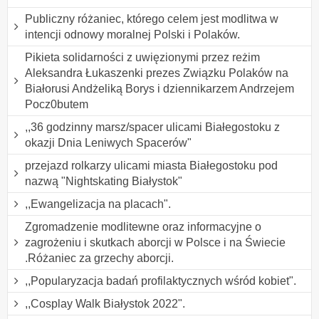
Publiczny różaniec, którego celem jest modlitwa w
intencji odnowy moralnej Polski i Polaków.
Pikieta solidarności z uwięzionymi przez reżim
Aleksandra Łukaszenki prezes Związku Polaków na
Białorusi Andżeliką Borys i dziennikarzem Andrzejem
Pocz0butem
,,36 godzinny marsz/spacer ulicami Białegostoku z
okazji Dnia Leniwych Spacerów"
przejazd rolkarzy ulicami miasta Białegostoku pod
nazwą "Nightskating Białystok"
,,Ewangelizacja na placach".
Zgromadzenie modlitewne oraz informacyjne o
zagrożeniu i skutkach aborcji w Polsce i na Świecie
.Różaniec za grzechy aborcji.
,,Popularyzacja badań profilaktycznych wśród kobiet".
,,Cosplay Walk Białystok 2022".