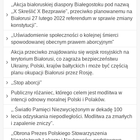
,,Akcja białoruskiej diaspory Białegostoku pod nazwą
,,X Skreślić X Bezprawie", przeciwko planowanemu na
Białorusi 27 lutego 2022 referendum w sprawie zmiany
konstytucji".
,,Uświadomienie społeczności o kolejnej śmierci
spowodowanej obecnym prawem aborcyjnym"
Akcja przeciwko znajdowaniu się wojsk rosyjskich na
terytorium Białorusi, co zagraża bezpieczeństwu
Ukrainy, Polski, krajów bałtyckich i może być częścią
planu okupacji Białorusi przez Rosję.
,,Stop aborcji"
Publiczny różaniec, którego celem jest modlitwa w
intencji odnowy moralnej Polski i Polaków.
,, Światło Pamięci Niezwyciężonym w dekadę 100
lecia odzyskania niepodległości. Modlitwa za zmarłych
i zapalenie zniczy".
,,Obrona Prezes Polskiego Stowarzyszenia