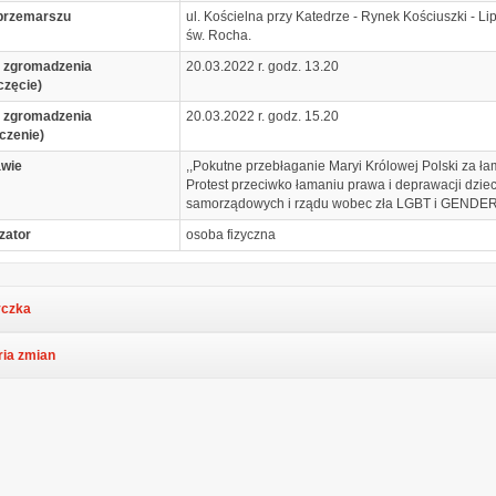
przemarszu
ul. Kościelna przy Katedrze - Rynek Kościuszki - L
św. Rocha.
 zgromadzenia
20.03.2022 r. godz. 13.20
częcie)
 zgromadzenia
20.03.2022 r. godz. 15.20
czenie)
awie
,,Pokutne przebłaganie Maryi Królowej Polski za ł
Protest przeciwko łamaniu prawa i deprawacji dziec
samorządowych i rządu wobec zła LGBT i GENDER
zator
osoba fizyczna
czka
ria zmian