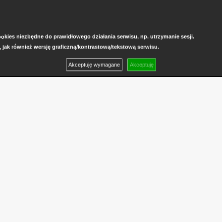
kies niezbędne do prawidłowego działania serwisu, np. utrzymanie sesji.
, jak również wersję graficzną/kontrastową/tekstową serwisu.
Akceptuję wymagane
Akceptuję