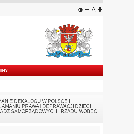
wersja kontrastowa
zmniejsz czcion
domyślny rozm
zwiększ czc
A
INY
MANIE DEKALOGU W POLSCE I
MANIU PRAWA I DEPRAWACJI DZIECI
WŁADZ SAMORZĄDOWYCH I RZĄDU WOBEC