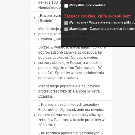
dekadę 100 lecia odzyskania
Wszystkie pliki cookies.
Niepodległości".
,,Razem przeciwko rosyjskiej agresji na
Zaznacz cookies, które akceptujesz:
Ukrainie".
Wymagane - Wszystkie wymagane pliki coo
Ułatwiające - Zapamiętują rozmiar fontów
Manifestacja poparcia dla nauczycieli i
protest przeciwko działaniom ministra
Czarnka. ,,Kartka do Czarnka".
Sprzeciw wobec rosnącej inflacji do której
doprowadzono zamykając gospodarkę
poprzez Lockdown. Sprzeciw wobec
cenzury obecnej w Polsce, a widocznej
poprzez zdjęcie z You Tube kanału ,,W
realu 24". Sprzeciw wobec podniesienia
od nowego roku składek
Manifestacja poparcia dla nauczycieli i
protest przeciwko działaniom ministra
Czarnka.
,, Promocja trzech młodych zespołów
Białoruskich. Zgromadzenie ma również
na celu odtworzenie atmosfery ulicznych
zebrań w Białorusi w trakcie protestów w
2020 roku".
,, 80 rocznica powstania Narodowych Sił