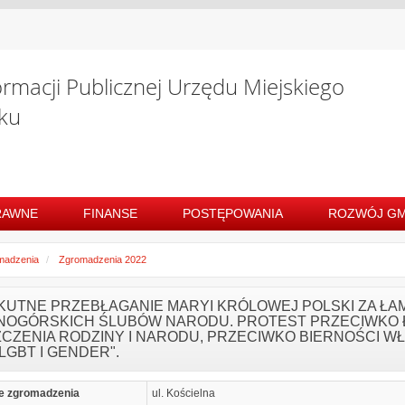
ormacji Publicznej Urzędu Miejskiego
ku
RAWNE
FINANSE
POSTĘPOWANIA
ROZWÓJ GM
madzenia
Zgromadzenia 2022
OKUTNE PRZEBŁAGANIE MARYI KRÓLOWEJ POLSKI ZA ŁA
NOGÓRSKICH ŚLUBÓW NARODU. PROTEST PRZECIWKO ŁA
ZCZENIA RODZINY I NARODU, PRZECIWKO BIERNOŚCI 
 LGBT I GENDER".
e zgromadzenia
ul. Kościelna