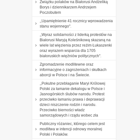
Związku polaków na Białorusi Andżeliką
Borys i dziennikarzem Andrzejem
Poczobutem
,,Upamiętnienie 41 rocznicy wprowadzenia
stanu wojennego".
,,Wyraz solidarności z liderką protestów na
Białorusi Maryją Koleśnikową skazaną na
wiele lat więzienia przez reżim Łukaszenki
oraz wyrazem wsparcia dla 1705
białoruskich więźniów politycznych".
Zgromadzenie modlitewne oraz
informacyjne o zagrożeniach i skutkach
aborcji w Polsce i na Świecie.
,,Pokutne przebłaganie Maryi Królowej
Polski za łamanie dekalogu w Polsce i
Jasnogórskich ślubów narodu. Protest
przeciwko łamaniu prawa i deprawacji
dzieci niszczenie rodzin i narodu.
Przeciwko bierności władz
samorządowych i rządu wobec zła
Publiczny różaniec, którego celem jest
modlitwa w intencji odnowy moralnej
Polski i Polaków.