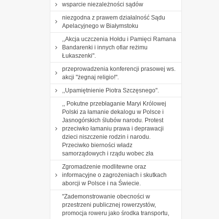
wsparcie niezależności sądów
niezgodna z prawem działalność Sądu
Apelacyjnego w Białymstoku
,,Akcja uczczenia Hołdu i Pamięci Ramana
Bandarenki i innych ofiar reżimu
Łukaszenki".
przeprowadzenia konferencji prasowej ws.
akcji "żegnaj religio!".
,,Upamiętnienie Piotra Szczęsnego".
,, Pokutne przebłaganie Maryi Królowej
Polski za łamanie dekalogu w Polsce i
Jasnogórskich ślubów narodu. Protest
przeciwko łamaniu prawa i deprawacji
dzieci niszczenie rodzin i narodu.
Przeciwko bierności władz
samorządowych i rządu wobec zła
Zgromadzenie modlitewne oraz
informacyjne o zagrożeniach i skutkach
aborcji w Polsce i na Świecie.
"Zademonstrowanie obecności w
przestrzeni publicznej rowerzystów,
promocja roweru jako środka transportu,