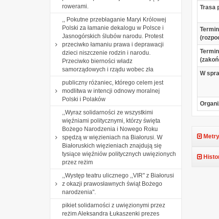
rowerami.
Trasa 
,, Pokutne przebłaganie Maryi Królowej
Polski za łamanie dekalogu w Polsce i
Termin
Jasnogórskich ślubów narodu. Protest
(rozpo
przeciwko łamaniu prawa i deprawacji
Termin
dzieci niszczenie rodzin i narodu.
(zakoń
Przeciwko bierności władz
samorządowych i rządu wobec zła
W spr
publiczny różaniec, którego celem jest
modlitwa w intencji odnowy moralnej
Polski i Polaków
Organi
,,Wyraz solidarności ze wszystkimi
więźniami politycznymi, którzy święta
Bożego Narodzenia i Nowego Roku
Metry
spędzą w więzieniach na Białorusi. W
Białoruskich więzieniach znajdują się
tysiące więźniów politycznych uwięzionych
Histo
przez reżim
,,Występ teatru ulicznego ,,VIR" z Białorusi
z okazji prawosławnych świąt Bożego
narodzenia".
pikiet solidarności z uwięzionymi przez
reżim Aleksandra Łukaszenki prezes