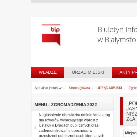
Biuletyn Inf
w Białymsto
WŁADZE
URZĄD MIEJSKI
AKTY P
Aktualnie jesteś w:
Strona główna
URZĄD MIEJSKI
Zgro
,,P
MENU - ZGROMADZENIA 2022
JAS
NIS
Nagłośnienie obowiązku odśnieżania dróg
ZŁA
dla rowerów wynikającego wprost z
Ustawy o Dragach publicznych oraz
zademonstrowanie obecności w
Miejsc
przestrzeni publicznej osób kierujących