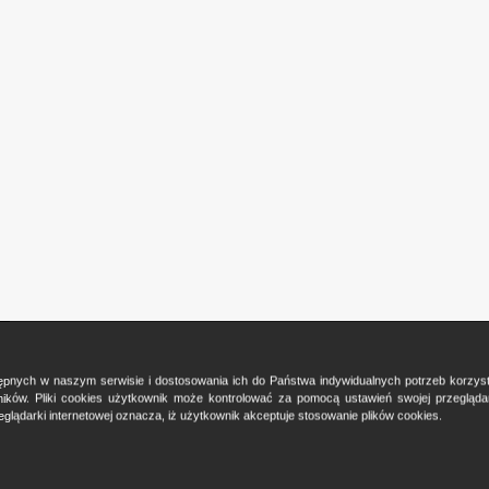
ostępnych w naszym serwisie i dostosowania ich do Państwa indywidualnych potrzeb korzy
ków. Pliki cookies użytkownik może kontrolować za pomocą ustawień swojej przeglądark
glądarki internetowej oznacza, iż użytkownik akceptuje stosowanie plików cookies.