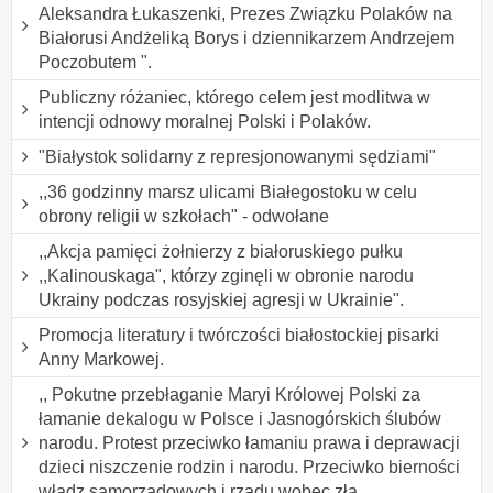
Aleksandra Łukaszenki, Prezes Związku Polaków na
Białorusi Andżeliką Borys i dziennikarzem Andrzejem
Poczobutem ".
Publiczny różaniec, którego celem jest modlitwa w
intencji odnowy moralnej Polski i Polaków.
"Białystok solidarny z represjonowanymi sędziami"
,,36 godzinny marsz ulicami Białegostoku w celu
obrony religii w szkołach" - odwołane
,,Akcja pamięci żołnierzy z białoruskiego pułku
,,Kalinouskaga", którzy zginęli w obronie narodu
Ukrainy podczas rosyjskiej agresji w Ukrainie".
Promocja literatury i twórczości białostockiej pisarki
Anny Markowej.
,, Pokutne przebłaganie Maryi Królowej Polski za
łamanie dekalogu w Polsce i Jasnogórskich ślubów
narodu. Protest przeciwko łamaniu prawa i deprawacji
dzieci niszczenie rodzin i narodu. Przeciwko bierności
władz samorządowych i rządu wobec zła