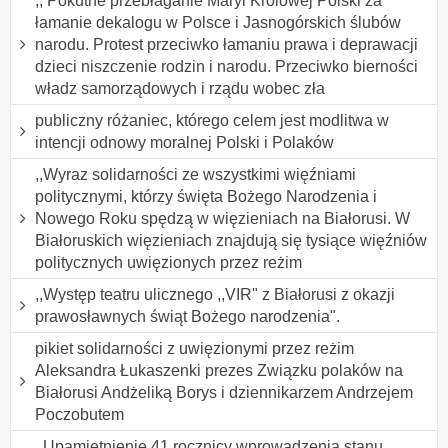
,, Pokutne przebłaganie Maryi Królowej Polski za
łamanie dekalogu w Polsce i Jasnogórskich ślubów
narodu. Protest przeciwko łamaniu prawa i deprawacji
dzieci niszczenie rodzin i narodu. Przeciwko bierności
władz samorządowych i rządu wobec zła
publiczny różaniec, którego celem jest modlitwa w
intencji odnowy moralnej Polski i Polaków
,,Wyraz solidarności ze wszystkimi więźniami
politycznymi, którzy święta Bożego Narodzenia i
Nowego Roku spędzą w więzieniach na Białorusi. W
Białoruskich więzieniach znajdują się tysiące więźniów
politycznych uwięzionych przez reżim
,,Występ teatru ulicznego ,,VIR" z Białorusi z okazji
prawosławnych świąt Bożego narodzenia".
pikiet solidarności z uwięzionymi przez reżim
Aleksandra Łukaszenki prezes Związku polaków na
Białorusi Andżeliką Borys i dziennikarzem Andrzejem
Poczobutem
,,Upamiętnienie 41 rocznicy wprowadzenia stanu