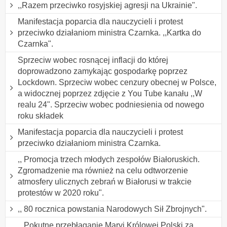
,,Razem przeciwko rosyjskiej agresji na Ukrainie".
Manifestacja poparcia dla nauczycieli i protest
przeciwko działaniom ministra Czarnka. ,,Kartka do
Czarnka".
Sprzeciw wobec rosnącej inflacji do której
doprowadzono zamykając gospodarkę poprzez
Lockdown. Sprzeciw wobec cenzury obecnej w Polsce,
a widocznej poprzez zdjęcie z You Tube kanału ,,W
realu 24". Sprzeciw wobec podniesienia od nowego
roku składek
Manifestacja poparcia dla nauczycieli i protest
przeciwko działaniom ministra Czarnka.
,, Promocja trzech młodych zespołów Białoruskich.
Zgromadzenie ma również na celu odtworzenie
atmosfery ulicznych zebrań w Białorusi w trakcie
protestów w 2020 roku".
,, 80 rocznica powstania Narodowych Sił Zbrojnych".
,, Pokutne przebłaganie Maryi Królowej Polski za