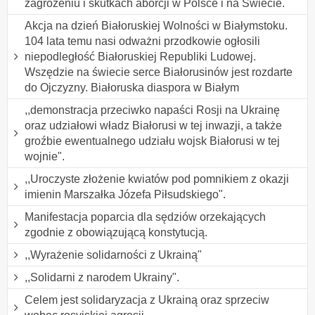
zagrożeniu i skutkach aborcji w Polsce i na Świecie.
Akcja na dzień Białoruskiej Wolności w Białymstoku.
104 lata temu nasi odważni przodkowie ogłosili
niepodległość Białoruskiej Republiki Ludowej.
Wszędzie na świecie serce Białorusinów jest rozdarte
do Ojczyzny. Białoruska diaspora w Białym
,,demonstracja przeciwko napaści Rosji na Ukrainę
oraz udziałowi władz Białorusi w tej inwazji, a także
groźbie ewentualnego udziału wojsk Białorusi w tej
wojnie".
,,Uroczyste złożenie kwiatów pod pomnikiem z okazji
imienin Marszałka Józefa Piłsudskiego".
Manifestacja poparcia dla sędziów orzekających
zgodnie z obowiązującą konstytucją.
,,Wyrażenie solidarności z Ukrainą"
,,Solidarni z narodem Ukrainy".
Celem jest solidaryzacja z Ukrainą oraz sprzeciw