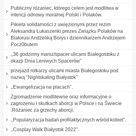
Publiczny różaniec, którego celem jest modlitwa w
intencji odnowy moralnej Polski i Polaków.
Pikieta solidarności z uwięzionymi przez reżim
Aleksandra Łukaszenki prezes Związku Polaków na
Białorusi Andżeliką Borys i dziennikarzem Andrzejem
Pocz0butem
,,36 godzinny marsz/spacer ulicami Białegostoku z
okazji Dnia Leniwych Spacerów"
przejazd rolkarzy ulicami miasta Białegostoku pod
nazwą "Nightskating Białystok"
,,Ewangelizacja na placach".
Zgromadzenie modlitewne oraz informacyjne o
zagrożeniu i skutkach aborcji w Polsce i na Świecie
.Różaniec za grzechy aborcji.
,,Popularyzacja badań profilaktycznych wśród kobiet".
,,Cosplay Walk Białystok 2022".