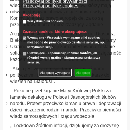
Przeczytaj politykę prywatności
wiec wsparcia niezawisłych sędziów, którzy mają
Przeczytaj politykę cookies
odwagę stosować obowiązujące prawo, w tym
Akceptuję:
Konstytucję oraz prawo europejskie, za co są
Wszystkie pliki cookies.
prześladowani przez obóz rządzący. Żądanie
Zaznacz cookies, które akceptujesz:
Akcja ukraińskiej diaspory Białegostoku i Diaspora
Wymagane - Wszystkie wymagane pliki cookies
Białoruska w Białegostoku pod nazwą «Wspieramy
niezbędne do prawidłowego działania serwisu, np.
Ukrainę» Podczas akcji zamanifestowana zostanie
utrzymanie sesji.
solidarność z Ukrainą, a także wyrażona wdzięczność
Ułatwiające - Zapamiętują rozmiar fontów, jak
również wersję graficzną/kontrastową/tekstową
każdemu, kto okazał pomoc Ukrainie
serwisu.
,,Akcja jest wyrazem solidarności z więźniami
Akceptuję wymagane
Akceptuję
politycznymi i potrzebą dopuszczenia lekarzy do
więzień na Białorusi".
,, Pokutne przebłaganie Maryi Królowej Polski za
łamanie dekalogu w Polsce i Jasnogórskich ślubów
narodu. Protest przeciwko łamaniu prawa i deprawacji
dzieci niszczenie rodzin i narodu. Przeciwko bierności
władz samorządowych i rządu wobec zła
,, Lockdown źródłem inflacji, dziękujemy za drożyznę