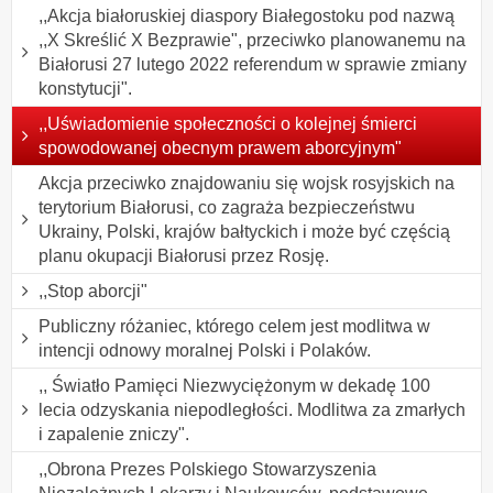
,,Akcja białoruskiej diaspory Białegostoku pod nazwą
,,X Skreślić X Bezprawie", przeciwko planowanemu na
Białorusi 27 lutego 2022 referendum w sprawie zmiany
konstytucji".
,,Uświadomienie społeczności o kolejnej śmierci
spowodowanej obecnym prawem aborcyjnym"
Akcja przeciwko znajdowaniu się wojsk rosyjskich na
terytorium Białorusi, co zagraża bezpieczeństwu
Ukrainy, Polski, krajów bałtyckich i może być częścią
planu okupacji Białorusi przez Rosję.
,,Stop aborcji"
Publiczny różaniec, którego celem jest modlitwa w
intencji odnowy moralnej Polski i Polaków.
,, Światło Pamięci Niezwyciężonym w dekadę 100
lecia odzyskania niepodległości. Modlitwa za zmarłych
i zapalenie zniczy".
,,Obrona Prezes Polskiego Stowarzyszenia