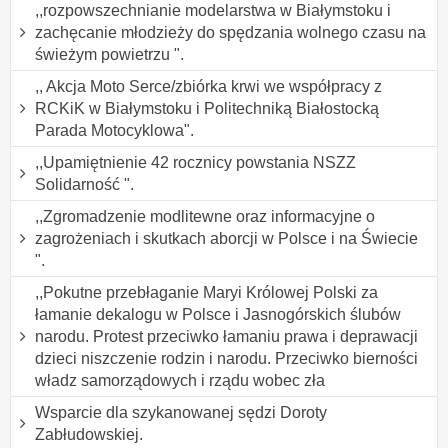
,,rozpowszechnianie modelarstwa w Białymstoku i
zachęcanie młodzieży do spędzania wolnego czasu na
świeżym powietrzu ".
,, Akcja Moto Serce/zbiórka krwi we współpracy z
RCKiK w Białymstoku i Politechniką Białostocką
Parada Motocyklowa".
,,Upamiętnienie 42 rocznicy powstania NSZZ
Solidarność ".
,,Zgromadzenie modlitewne oraz informacyjne o
zagrożeniach i skutkach aborcji w Polsce i na Świecie
".
,,Pokutne przebłaganie Maryi Królowej Polski za
łamanie dekalogu w Polsce i Jasnogórskich ślubów
narodu. Protest przeciwko łamaniu prawa i deprawacji
dzieci niszczenie rodzin i narodu. Przeciwko bierności
władz samorządowych i rządu wobec zła
Wsparcie dla szykanowanej sędzi Doroty
Zabłudowskiej.