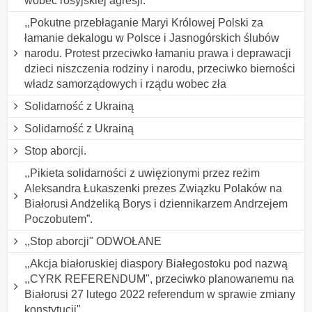
wobec rosyjskiej agresji.
,,Pokutne przebłaganie Maryi Królowej Polski za
łamanie dekalogu w Polsce i Jasnogórskich ślubów
narodu. Protest przeciwko łamaniu prawa i deprawacji
dzieci niszczenia rodziny i narodu, przeciwko bierności
władz samorządowych i rządu wobec zła
Solidarność z Ukrainą
Solidarność z Ukrainą
Stop aborcji.
,,Pikieta solidarności z uwięzionymi przez reżim
Aleksandra Łukaszenki prezes Związku Polaków na
Białorusi Andżeliką Borys i dziennikarzem Andrzejem
Poczobutem”.
,,Stop aborcji" ODWOŁANE
,,Akcja białoruskiej diaspory Białegostoku pod nazwą
,,CYRK REFERENDUM", przeciwko planowanemu na
Białorusi 27 lutego 2022 referendum w sprawie zmiany
konstytucji".