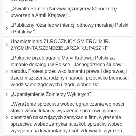
,,Światło Pamięci Niezwyciężonym w 80 rocznicę
utworzenia Armii Krajowej".
,,Publiczny różaniec w intencji odnowy moralnej Polski
i Polaków ”.
Upamiętnienie 71.ROCZNICY ŚMIERCI MJR.
ZYGMUNTA SZENDZIELARZA "ŁUPASZKI"
,,Pokutne przebłaganie Maryi Królowej Polski za
łamanie dekalogu w Polsce i Jasnogórskich ślubów
narodu. Protest przeciwko łamaniu prawa i deprawacji
dzieci niszczenia rodziny i narodu, przeciwko bierności
władz samorządowych i rządu wobec zła
,,Upamiętnienie Żołnierzy Wyklętych"
,,Wyrażenie sprzeciwu wobec ograniczania wolności
słowa wśród lekarzy, wyrażenie sprzeciwu wobec
obostrzeń nakazujących zamykanie firm, wyrażenie
sprzeciwu wobec zamykania szkół, sprzeciw wobec
wysyłaniu na kwarantanny osób zdrowych, wyrażen