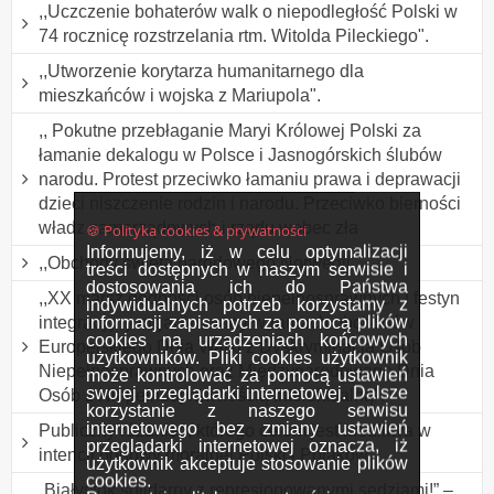
,,Uczczenie bohaterów walk o niepodległość Polski w
74 rocznicę rozstrzelania rtm. Witolda Pileckiego".
,,Utworzenie korytarza humanitarnego dla
mieszkańców i wojska z Mariupola".
,, Pokutne przebłaganie Maryi Królowej Polski za
łamanie dekalogu w Polsce i Jasnogórskich ślubów
narodu. Protest przeciwko łamaniu prawa i deprawacji
dzieci niszczenie rodzin i narodu. Przeciwko bierności
władz samorządowych i rządu wobec zła
🍪 Polityka cookies & prywatności
Informujemy, iż w celu optymalizacji
,,Obchody święta narodowego Norwegii".
treści dostępnych w naszym serwisie i
dostosowania ich do Państwa
,,XX marsz godności osób niepełnosprawnych i festyn
indywidualnych potrzeb korzystamy z
informacji zapisanych za pomocą plików
integracyjny organizowany w ramach obchodów
cookies na urządzeniach końcowych
Europejskiego Dnia Walki z Dyskryminacją Osób
użytkowników. Pliki cookies użytkownik
Niepełnosprawnych oraz Międzynarodowego Dnia
może kontrolować za pomocą ustawień
swojej przeglądarki internetowej. Dalsze
Osób z Niepełnosprawnością Intelektualną".
korzystanie z naszego serwisu
internetowego bez zmiany ustawień
Publiczny różaniec, którego celem jest modlitwa w
przeglądarki internetowej oznacza, iż
intencji odnowy moralnej Polski i Polaków.
użytkownik akceptuje stosowanie plików
cookies.
„Białystok solidarny z represjonowanymi sędziami!” –