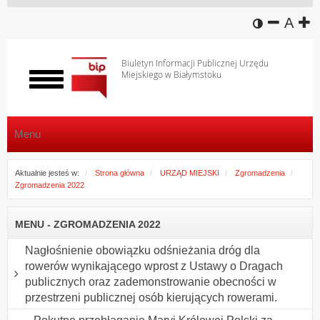
wersja k
zmniej
domy
z
A
Biuletyn Informacji Publicznej Urzędu
Miejskiego w Białymstoku
Włącz
menu
Menu
Aktualnie jesteś w:
Strona główna
URZĄD MIEJSKI
Zgromadzenia
Zgromadzenia 2022
MENU - ZGROMADZENIA 2022
Nagłośnienie obowiązku odśnieżania dróg dla
rowerów wynikającego wprost z Ustawy o Dragach
publicznych oraz zademonstrowanie obecności w
przestrzeni publicznej osób kierujących rowerami.