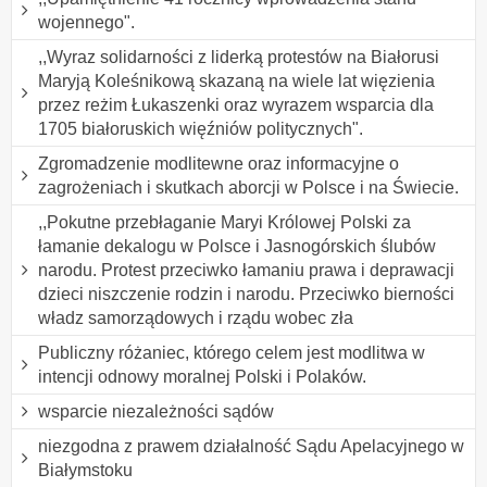
wojennego".
,,Wyraz solidarności z liderką protestów na Białorusi
Maryją Koleśnikową skazaną na wiele lat więzienia
przez reżim Łukaszenki oraz wyrazem wsparcia dla
1705 białoruskich więźniów politycznych".
Zgromadzenie modlitewne oraz informacyjne o
zagrożeniach i skutkach aborcji w Polsce i na Świecie.
,,Pokutne przebłaganie Maryi Królowej Polski za
łamanie dekalogu w Polsce i Jasnogórskich ślubów
narodu. Protest przeciwko łamaniu prawa i deprawacji
dzieci niszczenie rodzin i narodu. Przeciwko bierności
władz samorządowych i rządu wobec zła
Publiczny różaniec, którego celem jest modlitwa w
intencji odnowy moralnej Polski i Polaków.
wsparcie niezależności sądów
niezgodna z prawem działalność Sądu Apelacyjnego w
Białymstoku