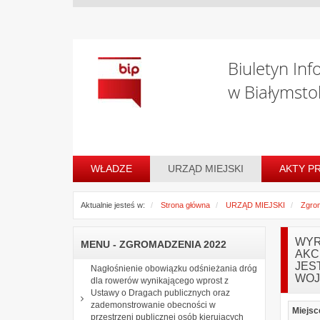
Biuletyn Inf
w Białymsto
WŁADZE
URZĄD MIEJSKI
AKTY P
Aktualnie jesteś w:
Strona główna
URZĄD MIEJSKI
Zgro
WYR
MENU - ZGROMADZENIA 2022
AKC
JES
Nagłośnienie obowiązku odśnieżania dróg
WOJ
dla rowerów wynikającego wprost z
Ustawy o Dragach publicznych oraz
zademonstrowanie obecności w
Miejsc
przestrzeni publicznej osób kierujących