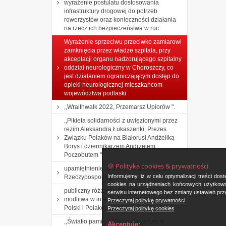
wyrażenie postulatu dostosowania
infrastruktury drogowej do potrzeb
rowerzystów oraz konieczności działania
na rzecz ich bezpieczeństwa w ruc
Wyrażenie sprzeciwu przeciwko zamiarowi
zamknięcia przez władze szpitala, przy
akceptacji organu nadzorującego szpitalny
oddział neurologiczny w Choroszczy, co
jest działaniem ograniczającym dostęp do
opieki neurologicznej mieszkańcom
województwa podlaski
,,Wraithwalk 2022, Przemarsz Upiorów ".
,,Pikieta solidarności z uwięzionymi przez
reżim Aleksandra Łukaszenki, Prezes
Związku Polaków na Białorusi Andżeliką
Borys i dziennikarzem Andrzejem
Poczobutem ".
🍪 Polityka cookies & prywatności
upamiętnienie rocznicy niepodległości
Informujemy, iż w celu optymalizacji treści d
Rzeczypospolitej Polskiej.
cookies na urządzeniach końcowych użytkowni
publiczny różaniec, którego celem jest
serwisu internetowego bez zmiany ustawień prze
modlitwa w intencji odnowy moralnej
Przeczytaj politykę prywatności
Polski i Polaków
Przeczytaj politykę cookies
,,Światło pamięci Niezwyciężonym w
Akceptuję: