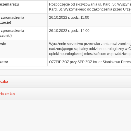
przemarszu
Rozpoczęcie od skrzyżowania ul. Kard. St. Wyszyńs
Kard. St. Wyszyńskiego do zakończenia przed Ur
 zgromadzenia
26.10.2022 r. godz. 11.00
częcie)
 zgromadzenia
26.10.2022 r. godz. 14.00
czenie)
awie
Wyrażenie sprzeciwu przeciwko zamiarowi zamknięci
nadzorującego szpitalny oddział neurologiczny w C
opieki neurologicznej mieszkańcom województwa p
zator
OZZPiP ZOZ przy SPP ZOZ im. dr Stanisława Dere
czka
ria zmian