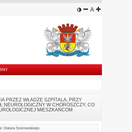
wersja kontrastowa
zmniejsz czcion
domyślny rozm
zwiększ czc
A
INY
A PRZEZ WŁADZE SZPITALA, PRZY
Ł NEUROLOGICZNY W CHOROSZCZY, CO
EUROLOGICZNEJ MIESZKAŃCOM
 ul. Oskara Sosnowskiego.