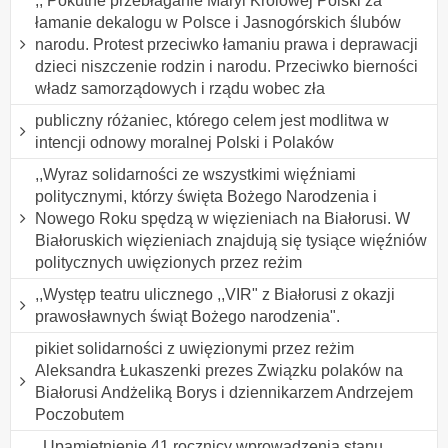
,, Pokutne przebłaganie Maryi Królowej Polski za
łamanie dekalogu w Polsce i Jasnogórskich ślubów
narodu. Protest przeciwko łamaniu prawa i deprawacji
dzieci niszczenie rodzin i narodu. Przeciwko bierności
władz samorządowych i rządu wobec zła
publiczny różaniec, którego celem jest modlitwa w
intencji odnowy moralnej Polski i Polaków
,,Wyraz solidarności ze wszystkimi więźniami
politycznymi, którzy święta Bożego Narodzenia i
Nowego Roku spędzą w więzieniach na Białorusi. W
Białoruskich więzieniach znajdują się tysiące więźniów
politycznych uwięzionych przez reżim
,,Występ teatru ulicznego ,,VIR" z Białorusi z okazji
prawosławnych świąt Bożego narodzenia".
pikiet solidarności z uwięzionymi przez reżim
Aleksandra Łukaszenki prezes Związku polaków na
Białorusi Andżeliką Borys i dziennikarzem Andrzejem
Poczobutem
,,Upamiętnienie 41 rocznicy wprowadzenia stanu