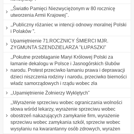
,,Światło Pamięci Niezwyciężonym w 80 rocznicę
utworzenia Armii Krajowej".
,,Publiczny różaniec w intencji odnowy moralnej Polski
i Polaków ”.
Upamiętnienie 71.ROCZNICY ŚMIERCI MJR.
ZYGMUNTA SZENDZIELARZA "ŁUPASZKI"
,,Pokutne przebłaganie Maryi Królowej Polski za
łamanie dekalogu w Polsce i Jasnogórskich ślubów
narodu. Protest przeciwko łamaniu prawa i deprawacji
dzieci niszczenia rodziny i narodu, przeciwko bierności
władz samorządowych i rządu wobec zła
,,Upamiętnienie Żołnierzy Wyklętych"
,,Wyrażenie sprzeciwu wobec ograniczania wolności
słowa wśród lekarzy, wyrażenie sprzeciwu wobec
obostrzeń nakazujących zamykanie firm, wyrażenie
sprzeciwu wobec zamykania szkół, sprzeciw wobec
wysyłaniu na kwarantanny osób zdrowych, wyrażen