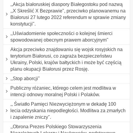
,,Akcja białoruskiej diaspory Białegostoku pod nazwą
,,X Skreślić X Bezprawie", przeciwko planowanemu na
Białorusi 27 lutego 2022 referendum w sprawie zmiany
konstytucji".
,,Uświadomienie społeczności o kolejnej śmierci
spowodowanej obecnym prawem aborcyjnym"
Akcja przeciwko znajdowaniu się wojsk rosyjskich na
terytorium Białorusi, co zagraża bezpieczeństwu
Ukrainy, Polski, krajów bałtyckich i może być częścią
planu okupacji Białorusi przez Rosję.
,,Stop aborcji"
Publiczny różaniec, którego celem jest modlitwa w
intencji odnowy moralnej Polski i Polaków.
,, Światło Pamięci Niezwyciężonym w dekadę 100
lecia odzyskania niepodległości. Modlitwa za zmarłych
i zapalenie zniczy".
,,Obrona Prezes Polskiego Stowarzyszenia