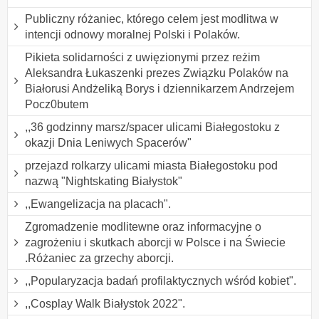
Publiczny różaniec, którego celem jest modlitwa w
intencji odnowy moralnej Polski i Polaków.
Pikieta solidarności z uwięzionymi przez reżim
Aleksandra Łukaszenki prezes Związku Polaków na
Białorusi Andżeliką Borys i dziennikarzem Andrzejem
Pocz0butem
,,36 godzinny marsz/spacer ulicami Białegostoku z
okazji Dnia Leniwych Spacerów"
przejazd rolkarzy ulicami miasta Białegostoku pod
nazwą "Nightskating Białystok"
,,Ewangelizacja na placach".
Zgromadzenie modlitewne oraz informacyjne o
zagrożeniu i skutkach aborcji w Polsce i na Świecie
.Różaniec za grzechy aborcji.
,,Popularyzacja badań profilaktycznych wśród kobiet".
,,Cosplay Walk Białystok 2022".