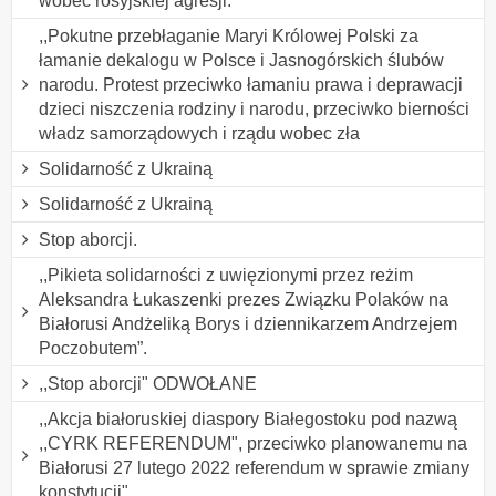
wobec rosyjskiej agresji.
,,Pokutne przebłaganie Maryi Królowej Polski za
łamanie dekalogu w Polsce i Jasnogórskich ślubów
narodu. Protest przeciwko łamaniu prawa i deprawacji
dzieci niszczenia rodziny i narodu, przeciwko bierności
władz samorządowych i rządu wobec zła
Solidarność z Ukrainą
Solidarność z Ukrainą
Stop aborcji.
,,Pikieta solidarności z uwięzionymi przez reżim
Aleksandra Łukaszenki prezes Związku Polaków na
Białorusi Andżeliką Borys i dziennikarzem Andrzejem
Poczobutem”.
,,Stop aborcji" ODWOŁANE
,,Akcja białoruskiej diaspory Białegostoku pod nazwą
,,CYRK REFERENDUM", przeciwko planowanemu na
Białorusi 27 lutego 2022 referendum w sprawie zmiany
konstytucji".