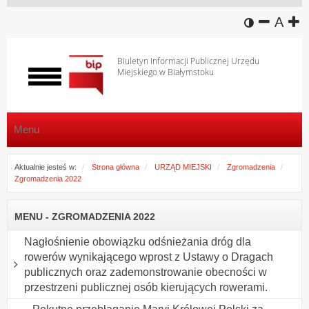
wersja k
zmniej
domy
z
A
Biuletyn Informacji Publicznej Urzędu
Miejskiego w Białymstoku
Włącz
menu
Menu
Aktualnie jesteś w:
Strona główna
URZĄD MIEJSKI
Zgromadzenia
Zgromadzenia 2022
MENU - ZGROMADZENIA 2022
Nagłośnienie obowiązku odśnieżania dróg dla
rowerów wynikającego wprost z Ustawy o Dragach
publicznych oraz zademonstrowanie obecności w
przestrzeni publicznej osób kierujących rowerami.