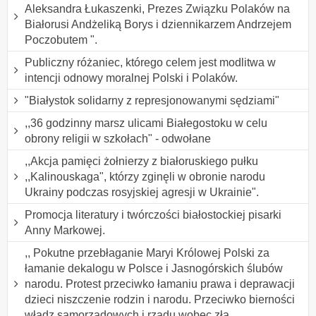
Aleksandra Łukaszenki, Prezes Związku Polaków na
Białorusi Andżeliką Borys i dziennikarzem Andrzejem
Poczobutem ".
Publiczny różaniec, którego celem jest modlitwa w
intencji odnowy moralnej Polski i Polaków.
"Białystok solidarny z represjonowanymi sędziami"
,,36 godzinny marsz ulicami Białegostoku w celu
obrony religii w szkołach" - odwołane
,,Akcja pamięci żołnierzy z białoruskiego pułku
,,Kalinouskaga", którzy zginęli w obronie narodu
Ukrainy podczas rosyjskiej agresji w Ukrainie".
Promocja literatury i twórczości białostockiej pisarki
Anny Markowej.
,, Pokutne przebłaganie Maryi Królowej Polski za
łamanie dekalogu w Polsce i Jasnogórskich ślubów
narodu. Protest przeciwko łamaniu prawa i deprawacji
dzieci niszczenie rodzin i narodu. Przeciwko bierności
władz samorządowych i rządu wobec zła