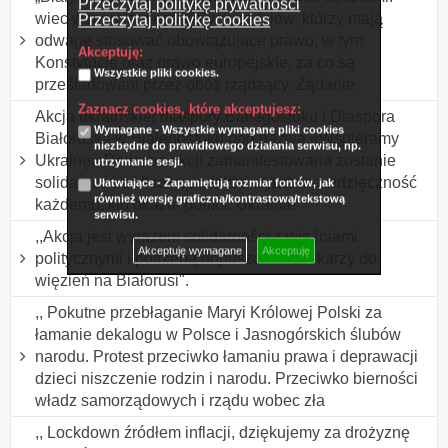
Przeczytaj politykę prywatności
wiec wsparcia niezawisłych sędziów, którzy mają
Przeczytaj politykę cookies
odwagę stosować obowiązujące prawo, w tym
Akceptuję:
Konstytucję oraz prawo europejskie, za co są
Wszystkie pliki cookies.
prześladowani przez obóz rządzący. Żądanie
Zaznacz cookies, które akceptujesz:
Akcja ukraińskiej diaspory Białegostoku i Diaspora
Wymagane - Wszystkie wymagane pliki cookies
Białoruska w Białegostoku pod nazwą «Wspieramy
niezbędne do prawidłowego działania serwisu, np.
Ukrainę» Podczas akcji zamanifestowana zostanie
utrzymanie sesji.
solidarność z Ukrainą, a także wyrażona wdzięczność
Ułatwiające - Zapamiętują rozmiar fontów, jak
również wersję graficzną/kontrastową/tekstową
każdemu, kto okazał pomoc Ukrainie
serwisu.
,,Akcja jest wyrazem solidarności z więźniami
Akceptuję wymagane
Akceptuję
politycznymi i potrzebą dopuszczenia lekarzy do
więzień na Białorusi".
,, Pokutne przebłaganie Maryi Królowej Polski za
łamanie dekalogu w Polsce i Jasnogórskich ślubów
narodu. Protest przeciwko łamaniu prawa i deprawacji
dzieci niszczenie rodzin i narodu. Przeciwko bierności
władz samorządowych i rządu wobec zła
,, Lockdown źródłem inflacji, dziękujemy za drożyznę