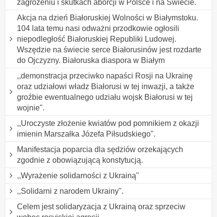
zagrożeniu i skutkach aborcji w Polsce i na Świecie.
Akcja na dzień Białoruskiej Wolności w Białymstoku.
104 lata temu nasi odważni przodkowie ogłosili
niepodległość Białoruskiej Republiki Ludowej.
Wszędzie na świecie serce Białorusinów jest rozdarte
do Ojczyzny. Białoruska diaspora w Białym
,,demonstracja przeciwko napaści Rosji na Ukrainę
oraz udziałowi władz Białorusi w tej inwazji, a także
groźbie ewentualnego udziału wojsk Białorusi w tej
wojnie".
,,Uroczyste złożenie kwiatów pod pomnikiem z okazji
imienin Marszałka Józefa Piłsudskiego".
Manifestacja poparcia dla sędziów orzekających
zgodnie z obowiązującą konstytucją.
,,Wyrażenie solidarności z Ukrainą"
,,Solidarni z narodem Ukrainy".
Celem jest solidaryzacja z Ukrainą oraz sprzeciw