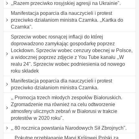
,,Razem przeciwko rosyjskiej agresji na Ukrainie".
Manifestacja poparcia dla nauczycieli i protest
przeciwko działaniom ministra Czarnka. ,,Kartka do
Czarnka".
Sprzeciw wobec rosnącej inflacji do której
doprowadzono zamykając gospodarkę poprzez
Lockdown. Sprzeciw wobec cenzury obecnej w Polsce,
a widocznej poprzez zdjęcie z You Tube kanału ,,W
realu 24". Sprzeciw wobec podniesienia od nowego
roku składek
Manifestacja poparcia dla nauczycieli i protest
przeciwko działaniom ministra Czarnka.
,, Promocja trzech młodych zespołów Białoruskich.
Zgromadzenie ma również na celu odtworzenie
atmosfery ulicznych zebrań w Białorusi w trakcie
protestów w 2020 roku".
,, 80 rocznica powstania Narodowych Sił Zbrojnych".
,, Pokutne przebłaganie Maryi Królowej Polski za