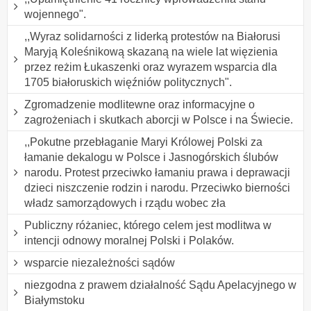
wojennego".
,,Wyraz solidarności z liderką protestów na Białorusi
Maryją Koleśnikową skazaną na wiele lat więzienia
przez reżim Łukaszenki oraz wyrazem wsparcia dla
1705 białoruskich więźniów politycznych".
Zgromadzenie modlitewne oraz informacyjne o
zagrożeniach i skutkach aborcji w Polsce i na Świecie.
,,Pokutne przebłaganie Maryi Królowej Polski za
łamanie dekalogu w Polsce i Jasnogórskich ślubów
narodu. Protest przeciwko łamaniu prawa i deprawacji
dzieci niszczenie rodzin i narodu. Przeciwko bierności
władz samorządowych i rządu wobec zła
Publiczny różaniec, którego celem jest modlitwa w
intencji odnowy moralnej Polski i Polaków.
wsparcie niezależności sądów
niezgodna z prawem działalność Sądu Apelacyjnego w
Białymstoku