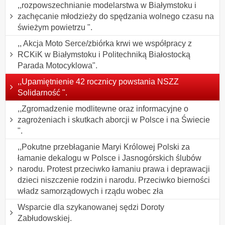
,,rozpowszechnianie modelarstwa w Białymstoku i
zachęcanie młodzieży do spędzania wolnego czasu na
świeżym powietrzu ".
,, Akcja Moto Serce/zbiórka krwi we współpracy z
RCKiK w Białymstoku i Politechniką Białostocką
Parada Motocyklowa".
,,Upamiętnienie 42 rocznicy powstania NSZZ
Solidarność ".
,,Zgromadzenie modlitewne oraz informacyjne o
zagrożeniach i skutkach aborcji w Polsce i na Świecie
".
,,Pokutne przebłaganie Maryi Królowej Polski za
łamanie dekalogu w Polsce i Jasnogórskich ślubów
narodu. Protest przeciwko łamaniu prawa i deprawacji
dzieci niszczenie rodzin i narodu. Przeciwko bierności
władz samorządowych i rządu wobec zła
Wsparcie dla szykanowanej sędzi Doroty
Zabłudowskiej.