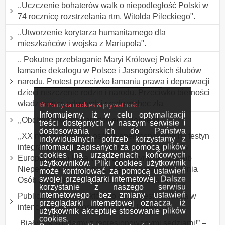
,,Uczczenie bohaterów walk o niepodległość Polski w
74 rocznicę rozstrzelania rtm. Witolda Pileckiego".
,,Utworzenie korytarza humanitarnego dla
mieszkańców i wojska z Mariupola".
,, Pokutne przebłaganie Maryi Królowej Polski za
łamanie dekalogu w Polsce i Jasnogórskich ślubów
narodu. Protest przeciwko łamaniu prawa i deprawacji
dzieci niszczenie rodzin i narodu. Przeciwko bierności
władz samorządowych i rządu wobec zła
🍪 Polityka cookies & prywatności
Informujemy, iż w celu optymalizacji
,,Obchody święta narodowego Norwegii".
treści dostępnych w naszym serwisie i
dostosowania ich do Państwa
,,XX marsz godności osób niepełnosprawnych i festyn
indywidualnych potrzeb korzystamy z
informacji zapisanych za pomocą plików
integracyjny organizowany w ramach obchodów
cookies na urządzeniach końcowych
Europejskiego Dnia Walki z Dyskryminacją Osób
użytkowników. Pliki cookies użytkownik
Niepełnosprawnych oraz Międzynarodowego Dnia
może kontrolować za pomocą ustawień
swojej przeglądarki internetowej. Dalsze
Osób z Niepełnosprawnością Intelektualną".
korzystanie z naszego serwisu
internetowego bez zmiany ustawień
Publiczny różaniec, którego celem jest modlitwa w
przeglądarki internetowej oznacza, iż
intencji odnowy moralnej Polski i Polaków.
użytkownik akceptuje stosowanie plików
cookies.
„Białystok solidarny z represjonowanymi sędziami!” –