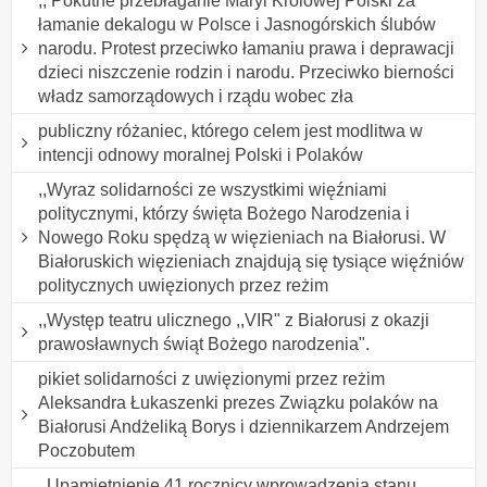
,, Pokutne przebłaganie Maryi Królowej Polski za
łamanie dekalogu w Polsce i Jasnogórskich ślubów
narodu. Protest przeciwko łamaniu prawa i deprawacji
dzieci niszczenie rodzin i narodu. Przeciwko bierności
władz samorządowych i rządu wobec zła
publiczny różaniec, którego celem jest modlitwa w
intencji odnowy moralnej Polski i Polaków
,,Wyraz solidarności ze wszystkimi więźniami
politycznymi, którzy święta Bożego Narodzenia i
Nowego Roku spędzą w więzieniach na Białorusi. W
Białoruskich więzieniach znajdują się tysiące więźniów
politycznych uwięzionych przez reżim
,,Występ teatru ulicznego ,,VIR" z Białorusi z okazji
prawosławnych świąt Bożego narodzenia".
pikiet solidarności z uwięzionymi przez reżim
Aleksandra Łukaszenki prezes Związku polaków na
Białorusi Andżeliką Borys i dziennikarzem Andrzejem
Poczobutem
,,Upamiętnienie 41 rocznicy wprowadzenia stanu