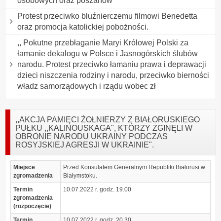
osobowych oraz poszanow
Protest przeciwko bluźnierczemu filmowi Benedetta
oraz promocja katolickiej pobożności.
,, Pokutne przebłaganie Maryi Królowej Polski za
łamanie dekalogu w Polsce i Jasnogórskich ślubów
narodu. Protest przeciwko łamaniu prawa i deprawacji
dzieci niszczenia rodziny i narodu, przeciwko bierności
władz samorządowych i rządu wobec zł
,,AKCJA PAMIĘCI ŻOŁNIERZY Z BIAŁORUSKIEGO
PUŁKU ,,KALINOUSKAGA", KTÓRZY ZGINĘLI W
OBRONIE NARODU UKRAINY PODCZAS
ROSYJSKIEJ AGRESJI W UKRAINIE".
Miejsce
Przed Konsulatem Generalnym Republiki Białorusi w
zgromadzenia
Białymstoku.
Termin
10.07.2022 r. godz. 19.00
zgromadzenia
(rozpoczęcie)
Termin
10.07.2022 r. godz. 20.30