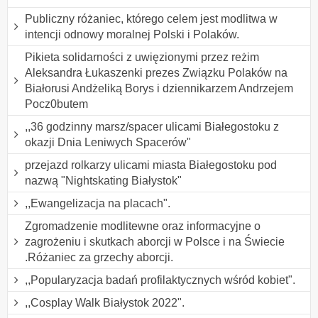
Publiczny różaniec, którego celem jest modlitwa w
intencji odnowy moralnej Polski i Polaków.
Pikieta solidarności z uwięzionymi przez reżim
Aleksandra Łukaszenki prezes Związku Polaków na
Białorusi Andżeliką Borys i dziennikarzem Andrzejem
Pocz0butem
,,36 godzinny marsz/spacer ulicami Białegostoku z
okazji Dnia Leniwych Spacerów"
przejazd rolkarzy ulicami miasta Białegostoku pod
nazwą "Nightskating Białystok"
,,Ewangelizacja na placach".
Zgromadzenie modlitewne oraz informacyjne o
zagrożeniu i skutkach aborcji w Polsce i na Świecie
.Różaniec za grzechy aborcji.
,,Popularyzacja badań profilaktycznych wśród kobiet".
,,Cosplay Walk Białystok 2022".