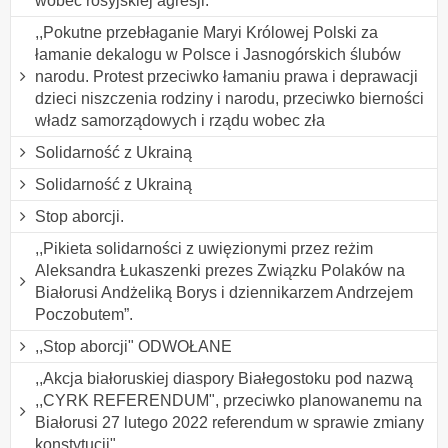
wobec rosyjskiej agresji.
,,Pokutne przebłaganie Maryi Królowej Polski za
łamanie dekalogu w Polsce i Jasnogórskich ślubów
narodu. Protest przeciwko łamaniu prawa i deprawacji
dzieci niszczenia rodziny i narodu, przeciwko bierności
władz samorządowych i rządu wobec zła
Solidarność z Ukrainą
Solidarność z Ukrainą
Stop aborcji.
,,Pikieta solidarności z uwięzionymi przez reżim
Aleksandra Łukaszenki prezes Związku Polaków na
Białorusi Andżeliką Borys i dziennikarzem Andrzejem
Poczobutem”.
,,Stop aborcji" ODWOŁANE
,,Akcja białoruskiej diaspory Białegostoku pod nazwą
,,CYRK REFERENDUM", przeciwko planowanemu na
Białorusi 27 lutego 2022 referendum w sprawie zmiany
konstytucji".