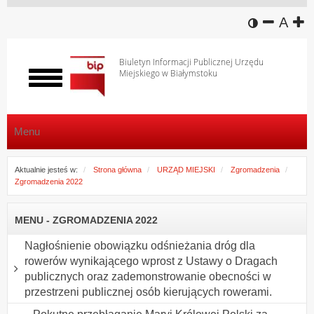
wersja k
zmniej
domy
z
A
Biuletyn Informacji Publicznej Urzędu
Miejskiego w Białymstoku
Włącz
menu
Menu
Aktualnie jesteś w:
Strona główna
URZĄD MIEJSKI
Zgromadzenia
Zgromadzenia 2022
MENU - ZGROMADZENIA 2022
Nagłośnienie obowiązku odśnieżania dróg dla
rowerów wynikającego wprost z Ustawy o Dragach
publicznych oraz zademonstrowanie obecności w
przestrzeni publicznej osób kierujących rowerami.