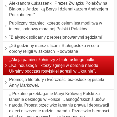
Aleksandra Łukaszenki, Prezes Związku Polaków na
Białorusi Andżeliką Borys i dziennikarzem Andrzejem
Poczobutem ".
Publiczny różaniec, którego celem jest modlitwa w
intencji odnowy moralnej Polski i Polaków.
"Białystok solidarny z represjonowanymi sędziami"
,,36 godzinny marsz ulicami Białegostoku w celu
obrony religii w szkołach" - odwołane
,,Akcja pamięci żołnierzy z białoruskiego pułku
,,Kalinouskaga", którzy zginęli w obronie narodu
Ukrainy podczas rosyjskiej agresji w Ukrainie".
Promocja literatury i twórczości białostockiej pisarki
Anny Markowej.
,, Pokutne przebłaganie Maryi Królowej Polski za
łamanie dekalogu w Polsce i Jasnogórskich ślubów
narodu. Protest przeciwko łamaniu prawa i deprawacji
dzieci niszczenie rodzin i narodu. Przeciwko bierności
władz samorządowych i rządu wobec zła