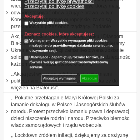
Przeczytaj politykę prywatności
wiec wsparcia niezawisłych sędziów, którzy mają
Przeczytaj politykę cookies
odwagę stosować obowiązujące prawo, w tym
Akceptuję:
Konstytucję oraz prawo europejskie, za co są
Wszystkie pliki cookies.
prześladowani przez obóz rządzący. Żądanie
Zaznacz cookies, które akceptujesz:
Akcja ukraińskiej diaspory Białegostoku i Diaspora
Wymagane - Wszystkie wymagane pliki cookies
Białoruska w Białegostoku pod nazwą «Wspieramy
niezbędne do prawidłowego działania serwisu, np.
Ukrainę» Podczas akcji zamanifestowana zostanie
utrzymanie sesji.
solidarność z Ukrainą, a także wyrażona wdzięczność
Ułatwiające - Zapamiętują rozmiar fontów, jak
również wersję graficzną/kontrastową/tekstową
każdemu, kto okazał pomoc Ukrainie
serwisu.
,,Akcja jest wyrazem solidarności z więźniami
Akceptuję wymagane
Akceptuję
politycznymi i potrzebą dopuszczenia lekarzy do
więzień na Białorusi".
,, Pokutne przebłaganie Maryi Królowej Polski za
łamanie dekalogu w Polsce i Jasnogórskich ślubów
narodu. Protest przeciwko łamaniu prawa i deprawacji
dzieci niszczenie rodzin i narodu. Przeciwko bierności
władz samorządowych i rządu wobec zła
,, Lockdown źródłem inflacji, dziękujemy za drożyznę