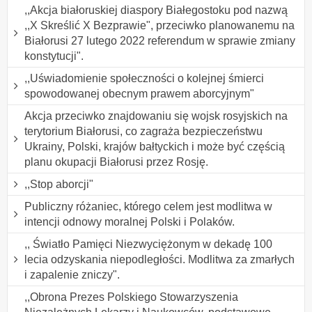
,,Akcja białoruskiej diaspory Białegostoku pod nazwą
,,X Skreślić X Bezprawie", przeciwko planowanemu na
Białorusi 27 lutego 2022 referendum w sprawie zmiany
konstytucji".
,,Uświadomienie społeczności o kolejnej śmierci
spowodowanej obecnym prawem aborcyjnym"
Akcja przeciwko znajdowaniu się wojsk rosyjskich na
terytorium Białorusi, co zagraża bezpieczeństwu
Ukrainy, Polski, krajów bałtyckich i może być częścią
planu okupacji Białorusi przez Rosję.
,,Stop aborcji"
Publiczny różaniec, którego celem jest modlitwa w
intencji odnowy moralnej Polski i Polaków.
,, Światło Pamięci Niezwyciężonym w dekadę 100
lecia odzyskania niepodległości. Modlitwa za zmarłych
i zapalenie zniczy".
,,Obrona Prezes Polskiego Stowarzyszenia