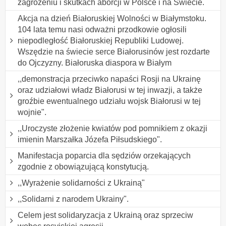
zagrożeniu i skutkach aborcji w Polsce i na Świecie.
Akcja na dzień Białoruskiej Wolności w Białymstoku.
104 lata temu nasi odważni przodkowie ogłosili
niepodległość Białoruskiej Republiki Ludowej.
Wszędzie na świecie serce Białorusinów jest rozdarte
do Ojczyzny. Białoruska diaspora w Białym
,,demonstracja przeciwko napaści Rosji na Ukrainę
oraz udziałowi władz Białorusi w tej inwazji, a także
groźbie ewentualnego udziału wojsk Białorusi w tej
wojnie".
,,Uroczyste złożenie kwiatów pod pomnikiem z okazji
imienin Marszałka Józefa Piłsudskiego".
Manifestacja poparcia dla sędziów orzekających
zgodnie z obowiązującą konstytucją.
,,Wyrażenie solidarności z Ukrainą"
,,Solidarni z narodem Ukrainy".
Celem jest solidaryzacja z Ukrainą oraz sprzeciw