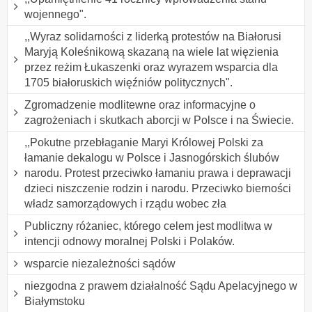
wojennego".
,,Wyraz solidarności z liderką protestów na Białorusi
Maryją Koleśnikową skazaną na wiele lat więzienia
przez reżim Łukaszenki oraz wyrazem wsparcia dla
1705 białoruskich więźniów politycznych".
Zgromadzenie modlitewne oraz informacyjne o
zagrożeniach i skutkach aborcji w Polsce i na Świecie.
,,Pokutne przebłaganie Maryi Królowej Polski za
łamanie dekalogu w Polsce i Jasnogórskich ślubów
narodu. Protest przeciwko łamaniu prawa i deprawacji
dzieci niszczenie rodzin i narodu. Przeciwko bierności
władz samorządowych i rządu wobec zła
Publiczny różaniec, którego celem jest modlitwa w
intencji odnowy moralnej Polski i Polaków.
wsparcie niezależności sądów
niezgodna z prawem działalność Sądu Apelacyjnego w
Białymstoku