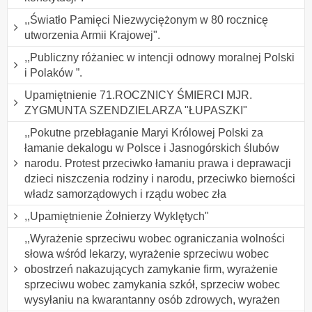
,,Światło Pamięci Niezwyciężonym w 80 rocznicę
utworzenia Armii Krajowej".
,,Publiczny różaniec w intencji odnowy moralnej Polski
i Polaków ”.
Upamiętnienie 71.ROCZNICY ŚMIERCI MJR.
ZYGMUNTA SZENDZIELARZA "ŁUPASZKI"
,,Pokutne przebłaganie Maryi Królowej Polski za
łamanie dekalogu w Polsce i Jasnogórskich ślubów
narodu. Protest przeciwko łamaniu prawa i deprawacji
dzieci niszczenia rodziny i narodu, przeciwko bierności
władz samorządowych i rządu wobec zła
,,Upamiętnienie Żołnierzy Wyklętych"
,,Wyrażenie sprzeciwu wobec ograniczania wolności
słowa wśród lekarzy, wyrażenie sprzeciwu wobec
obostrzeń nakazujących zamykanie firm, wyrażenie
sprzeciwu wobec zamykania szkół, sprzeciw wobec
wysyłaniu na kwarantanny osób zdrowych, wyrażen