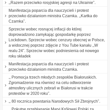
,,Razem przeciwko rosyjskiej agresji na Ukrainie".
Manifestacja poparcia dla nauczycieli i protest
przeciwko działaniom ministra Czarnka. ,,Kartka do
Czarnka".
Sprzeciw wobec rosnącej inflacji do której
doprowadzono zamykając gospodarkę poprzez
Lockdown. Sprzeciw wobec cenzury obecnej w Polsce,
a widocznej poprzez zdjęcie z You Tube kanału ,,W
realu 24". Sprzeciw wobec podniesienia od nowego
roku składek
Manifestacja poparcia dla nauczycieli i protest
przeciwko działaniom ministra Czarnka.
,, Promocja trzech młodych zespołów Białoruskich.
Zgromadzenie ma również na celu odtworzenie
atmosfery ulicznych zebrań w Białorusi w trakcie
protestów w 2020 roku".
,, 80 rocznica powstania Narodowych Sił Zbrojnych".
,, Pokutne przebłaganie Maryi Królowej Polski za