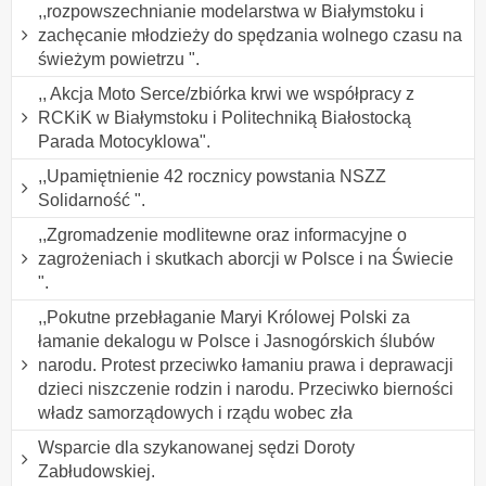
,,rozpowszechnianie modelarstwa w Białymstoku i
zachęcanie młodzieży do spędzania wolnego czasu na
świeżym powietrzu ".
,, Akcja Moto Serce/zbiórka krwi we współpracy z
RCKiK w Białymstoku i Politechniką Białostocką
Parada Motocyklowa".
,,Upamiętnienie 42 rocznicy powstania NSZZ
Solidarność ".
,,Zgromadzenie modlitewne oraz informacyjne o
zagrożeniach i skutkach aborcji w Polsce i na Świecie
".
,,Pokutne przebłaganie Maryi Królowej Polski za
łamanie dekalogu w Polsce i Jasnogórskich ślubów
narodu. Protest przeciwko łamaniu prawa i deprawacji
dzieci niszczenie rodzin i narodu. Przeciwko bierności
władz samorządowych i rządu wobec zła
Wsparcie dla szykanowanej sędzi Doroty
Zabłudowskiej.