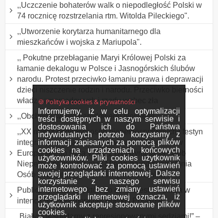
,,Uczczenie bohaterów walk o niepodległość Polski w
74 rocznicę rozstrzelania rtm. Witolda Pileckiego".
,,Utworzenie korytarza humanitarnego dla
mieszkańców i wojska z Mariupola".
,, Pokutne przebłaganie Maryi Królowej Polski za
łamanie dekalogu w Polsce i Jasnogórskich ślubów
narodu. Protest przeciwko łamaniu prawa i deprawacji
dzieci niszczenie rodzin i narodu. Przeciwko bierności
władz samorządowych i rządu wobec zła
🍪 Polityka cookies & prywatności
Informujemy, iż w celu optymalizacji
,,Obchody święta narodowego Norwegii".
treści dostępnych w naszym serwisie i
dostosowania ich do Państwa
,,XX marsz godności osób niepełnosprawnych i festyn
indywidualnych potrzeb korzystamy z
informacji zapisanych za pomocą plików
integracyjny organizowany w ramach obchodów
cookies na urządzeniach końcowych
Europejskiego Dnia Walki z Dyskryminacją Osób
użytkowników. Pliki cookies użytkownik
Niepełnosprawnych oraz Międzynarodowego Dnia
może kontrolować za pomocą ustawień
swojej przeglądarki internetowej. Dalsze
Osób z Niepełnosprawnością Intelektualną".
korzystanie z naszego serwisu
internetowego bez zmiany ustawień
Publiczny różaniec, którego celem jest modlitwa w
przeglądarki internetowej oznacza, iż
intencji odnowy moralnej Polski i Polaków.
użytkownik akceptuje stosowanie plików
cookies.
„Białystok solidarny z represjonowanymi sędziami!” –