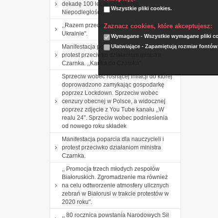
dekadę 100 lecia odzyskania
Wszystkie pliki cookies.
Niepodległości".
,,Razem przeciwko rosyjskiej agresji na
Zaznacz cookies, które akceptujesz:
Ukrainie".
Wymagane - Wszystkie wymagane pliki coo
Ułatwiające - Zapamiętują rozmiar fontów
Manifestacja poparcia dla nauczycieli i
protest przeciwko działaniom ministra
Czarnka. ,,Kartka do Czarnka".
Sprzeciw wobec rosnącej inflacji do której
doprowadzono zamykając gospodarkę
poprzez Lockdown. Sprzeciw wobec
cenzury obecnej w Polsce, a widocznej
poprzez zdjęcie z You Tube kanału ,,W
realu 24". Sprzeciw wobec podniesienia
od nowego roku składek
Manifestacja poparcia dla nauczycieli i
protest przeciwko działaniom ministra
Czarnka.
,, Promocja trzech młodych zespołów
Białoruskich. Zgromadzenie ma również
na celu odtworzenie atmosfery ulicznych
zebrań w Białorusi w trakcie protestów w
2020 roku".
,, 80 rocznica powstania Narodowych Sił