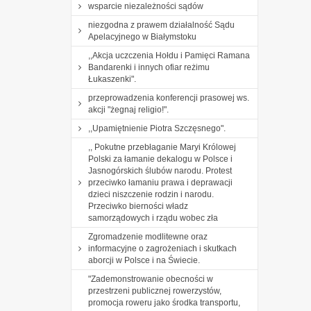
wsparcie niezależności sądów
niezgodna z prawem działalność Sądu
Apelacyjnego w Białymstoku
,,Akcja uczczenia Hołdu i Pamięci Ramana
Bandarenki i innych ofiar reżimu
Łukaszenki".
przeprowadzenia konferencji prasowej ws.
akcji "żegnaj religio!".
,,Upamiętnienie Piotra Szczęsnego".
,, Pokutne przebłaganie Maryi Królowej
Polski za łamanie dekalogu w Polsce i
Jasnogórskich ślubów narodu. Protest
przeciwko łamaniu prawa i deprawacji
dzieci niszczenie rodzin i narodu.
Przeciwko bierności władz
samorządowych i rządu wobec zła
Zgromadzenie modlitewne oraz
informacyjne o zagrożeniach i skutkach
aborcji w Polsce i na Świecie.
"Zademonstrowanie obecności w
przestrzeni publicznej rowerzystów,
promocja roweru jako środka transportu,