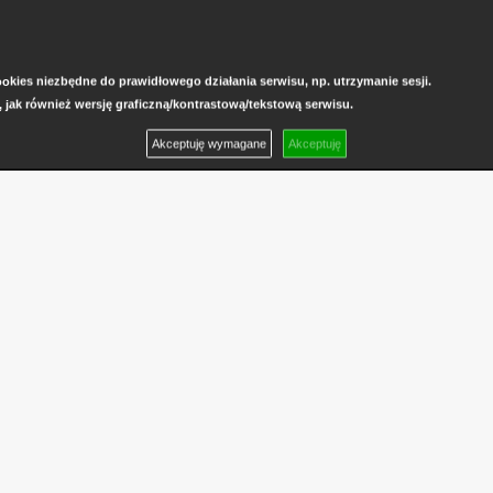
kies niezbędne do prawidłowego działania serwisu, np. utrzymanie sesji.
, jak również wersję graficzną/kontrastową/tekstową serwisu.
Akceptuję wymagane
Akceptuję