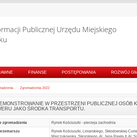
ormacji Publicznej Urzędu Miejskiego
ku
RAWNE
FINANSE
POSTĘPOWANIA
ROZWÓJ GM
madzenia
Zgromadzenia 2022
EMONSTROWANIE W PRZESTRZENI PUBLICZNEJ OSÓB 
ERU JAKO ŚRODKA TRANSPORTU.
e zgromadzenia
Rynek Kościuszki - pierzeja zachodnia
przemarszu
Rynek Kościuszki, Liniarskiego, Skłodowskiej-Cur
Marczukowska, Sikorskiego, Al. Jana Pawła II, Al. S