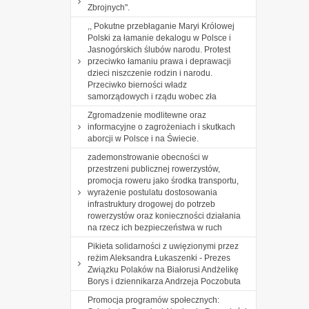
Zbrojnych".
,, Pokutne przebłaganie Maryi Królowej
Polski za łamanie dekalogu w Polsce i
Jasnogórskich ślubów narodu. Protest
przeciwko łamaniu prawa i deprawacji
dzieci niszczenie rodzin i narodu.
Przeciwko bierności władz
samorządowych i rządu wobec zła
Zgromadzenie modlitewne oraz
informacyjne o zagrożeniach i skutkach
aborcji w Polsce i na Świecie.
zademonstrowanie obecności w
przestrzeni publicznej rowerzystów,
promocja roweru jako środka transportu,
wyrażenie postulatu dostosowania
infrastruktury drogowej do potrzeb
rowerzystów oraz konieczności działania
na rzecz ich bezpieczeństwa w ruch
Pikieta solidarności z uwięzionymi przez
reżim Aleksandra Łukaszenki - Prezes
Związku Polaków na Białorusi Andżelikę
Borys i dziennikarza Andrzeja Poczobuta
Promocja programów społecznych: