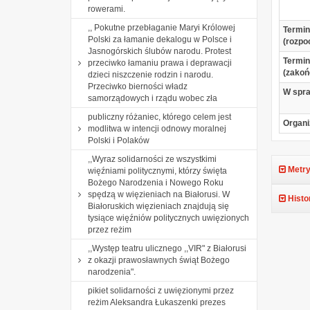
rowerami.
,, Pokutne przebłaganie Maryi Królowej
Termin
Polski za łamanie dekalogu w Polsce i
(rozpo
Jasnogórskich ślubów narodu. Protest
Termin
przeciwko łamaniu prawa i deprawacji
(zakoń
dzieci niszczenie rodzin i narodu.
Przeciwko bierności władz
W spr
samorządowych i rządu wobec zła
publiczny różaniec, którego celem jest
Organi
modlitwa w intencji odnowy moralnej
Polski i Polaków
,,Wyraz solidarności ze wszystkimi
Metry
więźniami politycznymi, którzy święta
Bożego Narodzenia i Nowego Roku
spędzą w więzieniach na Białorusi. W
Histo
Białoruskich więzieniach znajdują się
tysiące więźniów politycznych uwięzionych
przez reżim
,,Występ teatru ulicznego ,,VIR" z Białorusi
z okazji prawosławnych świąt Bożego
narodzenia".
pikiet solidarności z uwięzionymi przez
reżim Aleksandra Łukaszenki prezes