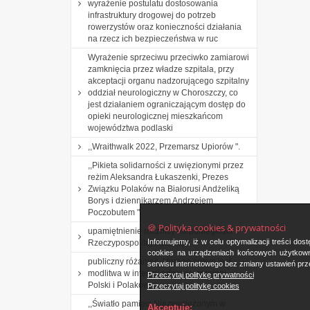
wyrażenie postulatu dostosowania
infrastruktury drogowej do potrzeb
rowerzystów oraz konieczności działania
na rzecz ich bezpieczeństwa w ruc
Wyrażenie sprzeciwu przeciwko zamiarowi
zamknięcia przez władze szpitala, przy
akceptacji organu nadzorującego szpitalny
oddział neurologiczny w Choroszczy, co
jest działaniem ograniczającym dostęp do
opieki neurologicznej mieszkańcom
województwa podlaski
,,Wraithwalk 2022, Przemarsz Upiorów ".
,,Pikieta solidarności z uwięzionymi przez
reżim Aleksandra Łukaszenki, Prezes
Związku Polaków na Białorusi Andżeliką
Borys i dziennikarzem Andrzejem
Poczobutem ".
🍪 Polityka cookies & prywatności
upamiętnienie rocznicy niepodległości
Informujemy, iż w celu optymalizacji treści d
Rzeczypospolitej Polskiej.
cookies na urządzeniach końcowych użytkowni
publiczny różaniec, którego celem jest
serwisu internetowego bez zmiany ustawień prze
modlitwa w intencji odnowy moralnej
Przeczytaj politykę prywatności
Polski i Polaków
Przeczytaj politykę cookies
,,Światło pamięci Niezwyciężonym w
Akceptuję: