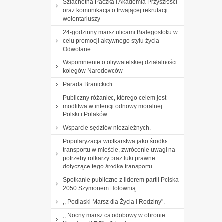
Szlachetna Paczka i Akademia Przyszłości
oraz komunikacja o trwającej rekrutacji
wolontariuszy
24-godzinny marsz ulicami Białegostoku w
celu promocji aktywnego stylu życia-
Odwołane
Wspomnienie o obywatelskiej działalności
kolegów Narodowców
Parada Branickich
Publiczny różaniec, którego celem jest
modlitwa w intencji odnowy moralnej
Polski i Polaków.
Wsparcie sędziów niezależnych.
Popularyzacja wrotkarstwa jako środka
transportu w mieście, zwrócenie uwagi na
potrzeby rolkarzy oraz luki prawne
dotyczące tego środka transportu
Spotkanie publiczne z liderem partii Polska
2050 Szymonem Hołownią
,, Podlaski Marsz dla Życia i Rodziny".
,, Nocny marsz całodobowy w obronie