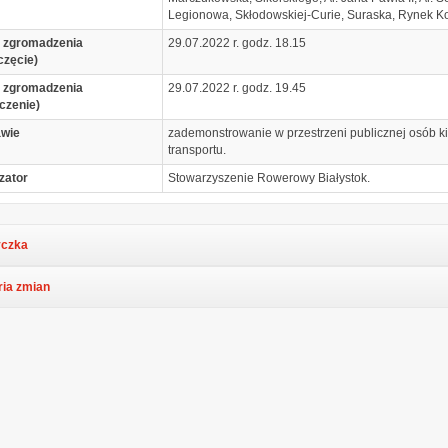
Legionowa, Skłodowskiej-Curie, Suraska, Rynek Ko
 zgromadzenia
29.07.2022 r. godz. 18.15
częcie)
 zgromadzenia
29.07.2022 r. godz. 19.45
czenie)
awie
zademonstrowanie w przestrzeni publicznej osób k
transportu.
zator
Stowarzyszenie Rowerowy Białystok.
czka
ria zmian