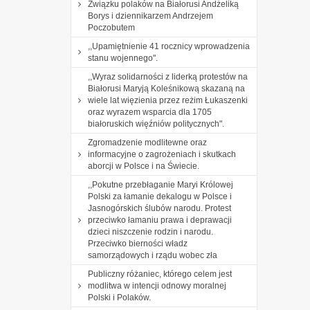
Związku polaków na Białorusi Andżeliką
Borys i dziennikarzem Andrzejem
Poczobutem
,,Upamiętnienie 41 rocznicy wprowadzenia
stanu wojennego".
,,Wyraz solidarności z liderką protestów na
Białorusi Maryją Koleśnikową skazaną na
wiele lat więzienia przez reżim Łukaszenki
oraz wyrazem wsparcia dla 1705
białoruskich więźniów politycznych".
Zgromadzenie modlitewne oraz
informacyjne o zagrożeniach i skutkach
aborcji w Polsce i na Świecie.
,,Pokutne przebłaganie Maryi Królowej
Polski za łamanie dekalogu w Polsce i
Jasnogórskich ślubów narodu. Protest
przeciwko łamaniu prawa i deprawacji
dzieci niszczenie rodzin i narodu.
Przeciwko bierności władz
samorządowych i rządu wobec zła
Publiczny różaniec, którego celem jest
modlitwa w intencji odnowy moralnej
Polski i Polaków.