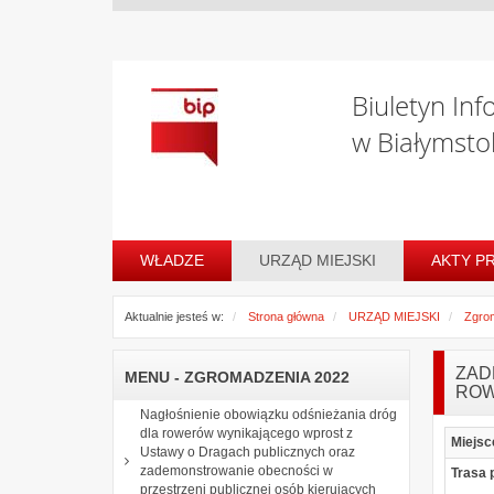
Biuletyn Inf
w Białymsto
WŁADZE
URZĄD MIEJSKI
AKTY P
Aktualnie jesteś w:
Strona główna
URZĄD MIEJSKI
Zgro
ZAD
MENU - ZGROMADZENIA 2022
ROW
Nagłośnienie obowiązku odśnieżania dróg
dla rowerów wynikającego wprost z
Miejsc
Ustawy o Dragach publicznych oraz
zademonstrowanie obecności w
Trasa 
przestrzeni publicznej osób kierujących