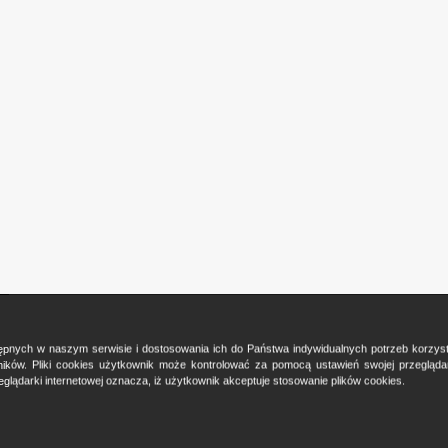
ostępnych w naszym serwisie i dostosowania ich do Państwa indywidualnych potrzeb korzy
ków. Pliki cookies użytkownik może kontrolować za pomocą ustawień swojej przeglądark
glądarki internetowej oznacza, iż użytkownik akceptuje stosowanie plików cookies.