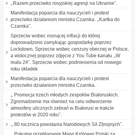
,,Razem przeciwko rosyjskiej agresji na Ukrainie".
Manifestacja poparcia dla nauczycieli i protest
przeciwko działaniom ministra Czarnka. ,,Kartka do
Czarnka".
Sprzeciw wobec rosnącej inflacji do której
doprowadzono zamykając gospodarkę poprzez
Lockdown. Sprzeciw wobec cenzury obecnej w Polsce,
a widocznej poprzez zdjęcie z You Tube kanału ,,W
realu 24". Sprzeciw wobec podniesienia od nowego
roku składek
Manifestacja poparcia dla nauczycieli i protest
przeciwko działaniom ministra Czarnka.
,, Promocja trzech młodych zespołów Białoruskich.
Zgromadzenie ma również na celu odtworzenie
atmosfery ulicznych zebrań w Białorusi w trakcie
protestów w 2020 roku".
,, 80 rocznica powstania Narodowych Sił Zbrojnych".
,, Pokutne przebłaganie Maryi Królowej Polski za