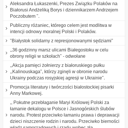
Aleksandra Łukaszenki, Prezes Związku Polaków na
Białorusi Andżeliką Borys i dziennikarzem Andrzejem
Poczobutem ".
Publiczny różaniec, którego celem jest modlitwa w
intencji odnowy moralnej Polski i Polaków.
"Białystok solidarny z represjonowanymi sędziami"
,,36 godzinny marsz ulicami Białegostoku w celu
obrony religii w szkołach" - odwołane
,,Akcja pamięci żołnierzy z białoruskiego pułku
,,Kalinouskaga", którzy zginęli w obronie narodu
Ukrainy podczas rosyjskiej agresji w Ukrainie".
Promocja literatury i twórczości białostockiej pisarki
Anny Markowej.
,, Pokutne przebłaganie Maryi Królowej Polski za
łamanie dekalogu w Polsce i Jasnogórskich ślubów
narodu. Protest przeciwko łamaniu prawa i deprawacji
dzieci niszczenie rodzin i narodu. Przeciwko bierności
władz samorządowych i rządu wobec zła