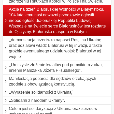
zagrożeniu i skutkach aborcji w Polsce i na Świecie.
Akcja na dzień Białoruskiej Wolności w Białymstoku.
104 lata temu nasi odważni przodkowie ogłosili
niepodległość Białoruskiej Republiki Ludowej.
Wszędzie na świecie serce Białorusinów jest rozdarte
do Ojczyzny. Białoruska diaspora w Białym
,,demonstracja przeciwko napaści Rosji na Ukrainę
oraz udziałowi władz Białorusi w tej inwazji, a także
groźbie ewentualnego udziału wojsk Białorusi w tej
wojnie".
,,Uroczyste złożenie kwiatów pod pomnikiem z okazji
imienin Marszałka Józefa Piłsudskiego".
Manifestacja poparcia dla sędziów orzekających
zgodnie z obowiązującą konstytucją.
,,Wyrażenie solidarności z Ukrainą"
,,Solidarni z narodem Ukrainy".
Celem jest solidaryzacja z Ukrainą oraz sprzeciw