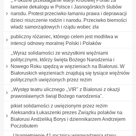
,, Pokutne przebłaganie Maryi Królowej Polski za
łamanie dekalogu w Polsce i Jasnogórskich ślubów
narodu. Protest przeciwko łamaniu prawa i deprawacji
dzieci niszczenie rodzin i narodu. Przeciwko bierności
władz samorządowych i rządu wobec zła
publiczny różaniec, którego celem jest modlitwa w
intencji odnowy moralnej Polski i Polaków
,,Wyraz solidarności ze wszystkimi więźniami
politycznymi, którzy święta Bożego Narodzenia i
Nowego Roku spędzą w więzieniach na Białorusi. W
Białoruskich więzieniach znajdują się tysiące więźniów
politycznych uwięzionych przez reżim
,,Występ teatru ulicznego ,,VIR" z Białorusi z okazji
prawosławnych świąt Bożego narodzenia".
pikiet solidarności z uwięzionymi przez reżim
Aleksandra Łukaszenki prezes Związku polaków na
Białorusi Andżeliką Borys i dziennikarzem Andrzejem
Poczobutem
,,Upamiętnienie 41 rocznicy wprowadzenia stanu