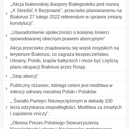
,,Akcja białoruskiej diaspory Białegostoku pod nazwą
,,X Skreślić X Bezprawie", przeciwko planowanemu na
Białorusi 27 lutego 2022 referendum w sprawie zmiany
konstytucji".
,,Uświadomienie społeczności o kolejnej śmierci
spowodowanej obecnym prawem aborcyjnym"
Akcja przeciwko znajdowaniu się wojsk rosyjskich na
terytorium Białorusi, co zagraża bezpieczeństwu
Ukrainy, Polski, krajów bałtyckich i może być częścią
planu okupacji Białorusi przez Rosję.
,,Stop aborcji"
Publiczny różaniec, którego celem jest modlitwa w
intencji odnowy moralnej Polski i Polaków.
,, Światło Pamięci Niezwyciężonym w dekadę 100
lecia odzyskania niepodległości. Modlitwa za zmarłych
i zapalenie zniczy".
,,Obrona Prezes Polskiego Stowarzyszenia