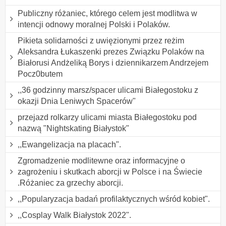
Publiczny różaniec, którego celem jest modlitwa w
intencji odnowy moralnej Polski i Polaków.
Pikieta solidarności z uwięzionymi przez reżim
Aleksandra Łukaszenki prezes Związku Polaków na
Białorusi Andżeliką Borys i dziennikarzem Andrzejem
Pocz0butem
,,36 godzinny marsz/spacer ulicami Białegostoku z
okazji Dnia Leniwych Spacerów"
przejazd rolkarzy ulicami miasta Białegostoku pod
nazwą "Nightskating Białystok"
,,Ewangelizacja na placach".
Zgromadzenie modlitewne oraz informacyjne o
zagrożeniu i skutkach aborcji w Polsce i na Świecie
.Różaniec za grzechy aborcji.
,,Popularyzacja badań profilaktycznych wśród kobiet".
,,Cosplay Walk Białystok 2022".