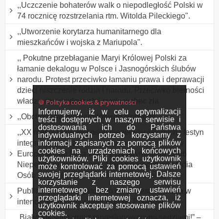
,,Uczczenie bohaterów walk o niepodległość Polski w
74 rocznicę rozstrzelania rtm. Witolda Pileckiego".
,,Utworzenie korytarza humanitarnego dla
mieszkańców i wojska z Mariupola".
,, Pokutne przebłaganie Maryi Królowej Polski za
łamanie dekalogu w Polsce i Jasnogórskich ślubów
narodu. Protest przeciwko łamaniu prawa i deprawacji
dzieci niszczenie rodzin i narodu. Przeciwko bierności
władz samorządowych i rządu wobec zła
🍪 Polityka cookies & prywatności
Informujemy, iż w celu optymalizacji
,,Obchody święta narodowego Norwegii".
treści dostępnych w naszym serwisie i
dostosowania ich do Państwa
,,XX marsz godności osób niepełnosprawnych i festyn
indywidualnych potrzeb korzystamy z
informacji zapisanych za pomocą plików
integracyjny organizowany w ramach obchodów
cookies na urządzeniach końcowych
Europejskiego Dnia Walki z Dyskryminacją Osób
użytkowników. Pliki cookies użytkownik
Niepełnosprawnych oraz Międzynarodowego Dnia
może kontrolować za pomocą ustawień
swojej przeglądarki internetowej. Dalsze
Osób z Niepełnosprawnością Intelektualną".
korzystanie z naszego serwisu
internetowego bez zmiany ustawień
Publiczny różaniec, którego celem jest modlitwa w
przeglądarki internetowej oznacza, iż
intencji odnowy moralnej Polski i Polaków.
użytkownik akceptuje stosowanie plików
cookies.
„Białystok solidarny z represjonowanymi sędziami!” –