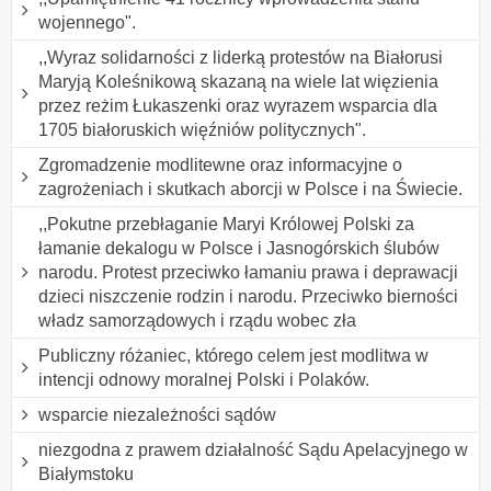
wojennego".
,,Wyraz solidarności z liderką protestów na Białorusi
Maryją Koleśnikową skazaną na wiele lat więzienia
przez reżim Łukaszenki oraz wyrazem wsparcia dla
1705 białoruskich więźniów politycznych".
Zgromadzenie modlitewne oraz informacyjne o
zagrożeniach i skutkach aborcji w Polsce i na Świecie.
,,Pokutne przebłaganie Maryi Królowej Polski za
łamanie dekalogu w Polsce i Jasnogórskich ślubów
narodu. Protest przeciwko łamaniu prawa i deprawacji
dzieci niszczenie rodzin i narodu. Przeciwko bierności
władz samorządowych i rządu wobec zła
Publiczny różaniec, którego celem jest modlitwa w
intencji odnowy moralnej Polski i Polaków.
wsparcie niezależności sądów
niezgodna z prawem działalność Sądu Apelacyjnego w
Białymstoku