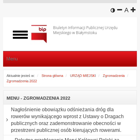
wersja k
zmniej
domy
z
A
Biuletyn Informacji Publicznej Urzędu
Miejskiego w Białymstoku
Włącz
menu
Menu
Aktualnie jesteś w:
Strona główna
URZĄD MIEJSKI
Zgromadzenia
Zgromadzenia 2022
MENU - ZGROMADZENIA 2022
Nagłośnienie obowiązku odśnieżania dróg dla
rowerów wynikającego wprost z Ustawy o Dragach
publicznych oraz zademonstrowanie obecności w
przestrzeni publicznej osób kierujących rowerami.