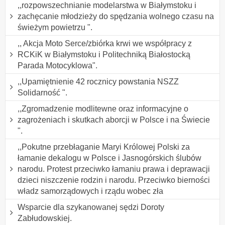
,,rozpowszechnianie modelarstwa w Białymstoku i
zachęcanie młodzieży do spędzania wolnego czasu na
świeżym powietrzu ".
,, Akcja Moto Serce/zbiórka krwi we współpracy z
RCKiK w Białymstoku i Politechniką Białostocką
Parada Motocyklowa".
,,Upamiętnienie 42 rocznicy powstania NSZZ
Solidarność ".
,,Zgromadzenie modlitewne oraz informacyjne o
zagrożeniach i skutkach aborcji w Polsce i na Świecie
".
,,Pokutne przebłaganie Maryi Królowej Polski za
łamanie dekalogu w Polsce i Jasnogórskich ślubów
narodu. Protest przeciwko łamaniu prawa i deprawacji
dzieci niszczenie rodzin i narodu. Przeciwko bierności
władz samorządowych i rządu wobec zła
Wsparcie dla szykanowanej sędzi Doroty
Zabłudowskiej.