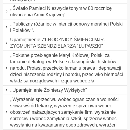
,,Światło Pamięci Niezwyciężonym w 80 rocznicę
utworzenia Armii Krajowej".
,,Publiczny różaniec w intencji odnowy moralnej Polski
i Polaków ”.
Upamiętnienie 71.ROCZNICY ŚMIERCI MJR.
ZYGMUNTA SZENDZIELARZA "ŁUPASZKI"
,,Pokutne przebłaganie Maryi Królowej Polski za
łamanie dekalogu w Polsce i Jasnogórskich ślubów
narodu. Protest przeciwko łamaniu prawa i deprawacji
dzieci niszczenia rodziny i narodu, przeciwko bierności
władz samorządowych i rządu wobec zła
,,Upamiętnienie Żołnierzy Wyklętych"
,,Wyrażenie sprzeciwu wobec ograniczania wolności
słowa wśród lekarzy, wyrażenie sprzeciwu wobec
obostrzeń nakazujących zamykanie firm, wyrażenie
sprzeciwu wobec zamykania szkół, sprzeciw wobec
wysyłaniu na kwarantanny osób zdrowych, wyrażen