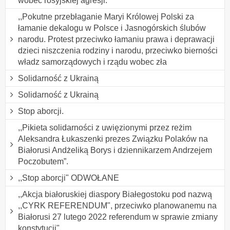
wobec rosyjskiej agresji.
,,Pokutne przebłaganie Maryi Królowej Polski za
łamanie dekalogu w Polsce i Jasnogórskich ślubów
narodu. Protest przeciwko łamaniu prawa i deprawacji
dzieci niszczenia rodziny i narodu, przeciwko bierności
władz samorządowych i rządu wobec zła
Solidarność z Ukrainą
Solidarność z Ukrainą
Stop aborcji.
,,Pikieta solidarności z uwięzionymi przez reżim
Aleksandra Łukaszenki prezes Związku Polaków na
Białorusi Andżeliką Borys i dziennikarzem Andrzejem
Poczobutem”.
,,Stop aborcji" ODWOŁANE
,,Akcja białoruskiej diaspory Białegostoku pod nazwą
,,CYRK REFERENDUM", przeciwko planowanemu na
Białorusi 27 lutego 2022 referendum w sprawie zmiany
konstytucji".