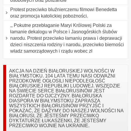
osobowych oraz poszanow
Protest przeciwko bluźnierczemu filmowi Benedetta
oraz promocja katolickiej pobożności.
,, Pokutne przebłaganie Maryi Królowej Polski za
łamanie dekalogu w Polsce i Jasnogórskich ślubów
narodu. Protest przeciwko łamaniu prawa i deprawacji
dzieci niszczenia rodziny i narodu, przeciwko bierności
władz samorządowych i rządu wobec zł
AKCJA NA DZIEŃ BIAŁORUSKIEJ WOLNOŚCI W
BIAŁYMSTOKU. 104 LATA TEMU NASI ODWAŻNI
PRZODKOWIE OGŁOSILI NIEPODLEGŁOŚĆ
BIAŁORUSKIEJ REPUBLIKI LUDOWEJ. WSZĘDZIE
NA ŚWIECIE SERCE BIAŁORUSINÓW JEST
ROZDARTE DO OJCZYZNY. BIAŁORUSKA
DIASPORA W BIAŁYMSTOKU ZAPRASZA
WSZYSTKICH BIAŁORUSINÓW PRZYJŚĆ I
POKAZAĆ, ŻE DĄŻYMY DO NASZEJ WOLNOŚCI NA
BIAŁORUSI, ŻE JESTEŚMY PRZECIWKO
DYKTATURZE ŁUKASZENKI, ŻE JESTEŚMY
PRZECIWKO WOJNIE NA UKRAINIE.