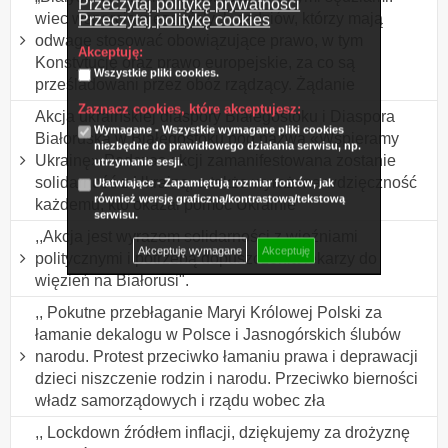
Przeczytaj politykę prywatności
wiec wsparcia niezawisłych sędziów, którzy mają
Przeczytaj politykę cookies
odwagę stosować obowiązujące prawo, w tym
Akceptuję:
Konstytucję oraz prawo europejskie, za co są
Wszystkie pliki cookies.
prześladowani przez obóz rządzący. Żądanie
Zaznacz cookies, które akceptujesz:
Akcja ukraińskiej diaspory Białegostoku i Diaspora
Wymagane - Wszystkie wymagane pliki cookies
Białoruska w Białegostoku pod nazwą «Wspieramy
niezbędne do prawidłowego działania serwisu, np.
Ukrainę» Podczas akcji zamanifestowana zostanie
utrzymanie sesji.
solidarność z Ukrainą, a także wyrażona wdzięczność
Ułatwiające - Zapamiętują rozmiar fontów, jak
również wersję graficzną/kontrastową/tekstową
każdemu, kto okazał pomoc Ukrainie
serwisu.
,,Akcja jest wyrazem solidarności z więźniami
Akceptuję wymagane
Akceptuję
politycznymi i potrzebą dopuszczenia lekarzy do
więzień na Białorusi".
,, Pokutne przebłaganie Maryi Królowej Polski za
łamanie dekalogu w Polsce i Jasnogórskich ślubów
narodu. Protest przeciwko łamaniu prawa i deprawacji
dzieci niszczenie rodzin i narodu. Przeciwko bierności
władz samorządowych i rządu wobec zła
,, Lockdown źródłem inflacji, dziękujemy za drożyznę