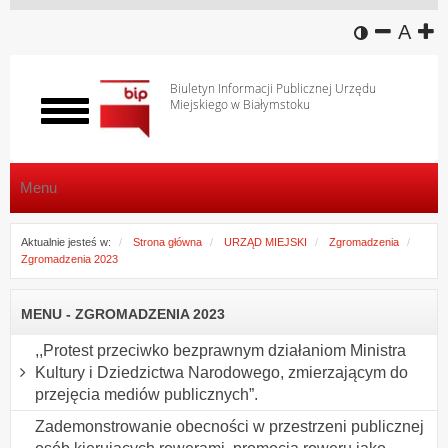
wersja k
zmniej
domy
z
A
Biuletyn Informacji Publicznej Urzędu
Miejskiego w Białymstoku
Włącz
menu
Menu
Aktualnie jesteś w:
Strona główna
URZĄD MIEJSKI
Zgromadzenia
Zgromadzenia 2023
MENU - ZGROMADZENIA 2023
,,Protest przeciwko bezprawnym działaniom Ministra
Kultury i Dziedzictwa Narodowego, zmierzającym do
przejęcia mediów publicznych”.
Zademonstrowanie obecności w przestrzeni publicznej