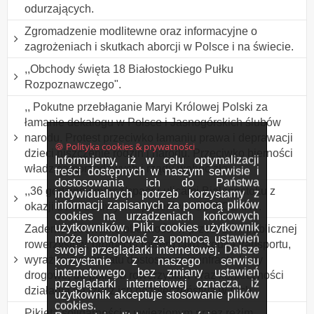
odurzających.
Zgromadzenie modlitewne oraz informacyjne o
zagrożeniach i skutkach aborcji w Polsce i na świecie.
,,Obchody święta 18 Białostockiego Pułku
Rozpoznawczego".
,, Pokutne przebłaganie Maryi Królowej Polski za
łamanie dekalogu w Polsce i Jasnogórskich ślubów
narodu. Protest przeciwko łamaniu prawa i deprawacji
🍪 Polityka cookies & prywatności
dzieci niszczenie rodzin i narodu. Przeciwko bierności
Informujemy, iż w celu optymalizacji
władz samorządowych i rządu wobec zła
treści dostępnych w naszym serwisie i
dostosowania ich do Państwa
,,36 godzinny marsz/spacer ulicami Białegostoku z
indywidualnych potrzeb korzystamy z
informacji zapisanych za pomocą plików
okazji Dnia Leniwych Spacerów". ODWOŁANY.
cookies na urządzeniach końcowych
użytkowników. Pliki cookies użytkownik
Zademonstrowanie obecności w przestrzeni publicznej
może kontrolować za pomocą ustawień
rowerzystów, promocja roweru jako środka transportu,
swojej przeglądarki internetowej. Dalsze
wyrażenie postulatu dostosowania infrastruktury
korzystanie z naszego serwisu
internetowego bez zmiany ustawień
drogowej do potrzeb rowerzystów oraz konieczności
przeglądarki internetowej oznacza, iż
działania na rzecz ich bezpieczeństwa w ruch
użytkownik akceptuje stosowanie plików
cookies.
Pikieta solidarności z uwięzionym przez reżim