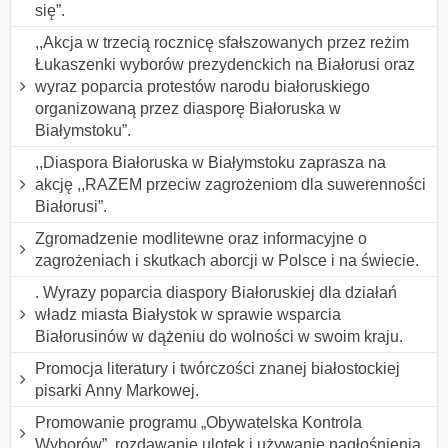
się”.
,,Akcja w trzecią rocznicę sfałszowanych przez reżim
Łukaszenki wyborów prezydenckich na Białorusi oraz
wyraz poparcia protestów narodu białoruskiego
organizowaną przez diasporę Białoruska w
Białymstoku”.
,,Diaspora Białoruska w Białymstoku zaprasza na
akcję ,,RAZEM przeciw zagrożeniom dla suwerenności
Białorusi”.
Zgromadzenie modlitewne oraz informacyjne o
zagrożeniach i skutkach aborcji w Polsce i na świecie.
. Wyrazy poparcia diaspory Białoruskiej dla działań
władz miasta Białystok w sprawie wsparcia
Białorusinów w dążeniu do wolności w swoim kraju.
Promocja literatury i twórczości znanej białostockiej
pisarki Anny Markowej.
Promowanie programu „Obywatelska Kontrola
Wyborów”, rozdawanie ulotek i używanie nagłośnienia.