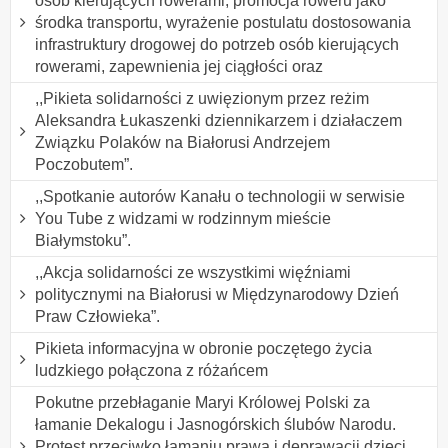
osób kierujących rowerami, promocja roweru jako
środka transportu, wyrażenie postulatu dostosowania
infrastruktury drogowej do potrzeb osób kierujących
rowerami, zapewnienia jej ciągłości oraz
,,Pikieta solidarności z uwięzionym przez reżim
Aleksandra Łukaszenki dziennikarzem i działaczem
Związku Polaków na Białorusi Andrzejem
Poczobutem”.
,,Spotkanie autorów Kanału o technologii w serwisie
You Tube z widzami w rodzinnym mieście
Białymstoku”.
,,Akcja solidarności ze wszystkimi więźniami
politycznymi na Białorusi w Międzynarodowy Dzień
Praw Człowieka”.
Pikieta informacyjna w obronie poczętego życia
ludzkiego połączona z różańcem
Pokutne przebłaganie Maryi Królowej Polski za
łamanie Dekalogu i Jasnogórskich ślubów Narodu.
Protest przeciwko łamaniu prawa i deprawacji dzieci,