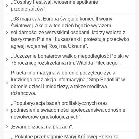
,,Cosplay Festiwal, wiosenne spotkanie
przebierańców".
,,08 maja cała Europa świętuje koniec II wojny
światowej. Akcja w ten dzień będzie wyrazem
solidarności ze wszystkimi osobami, którzy walczą z
faszyzmem Putina i Łukaszenki i protestują przeciwko
agresji wojennej Rosji na Ukrainę”.
,,Uczczenie bohaterów walk o niepodległość Polski w
75 rocznicę rozstrzelania rtm. Witolda Pileckiego".
Pikieta informacyjna w obronie poczętego życia
ludzkiego oraz akcja informacyjna "Stop Pedofilii" w
obronie dzieci i młodzieży, a także modlitwa
różańcowa.
,,Popularyzacja badań profilaktycznych oraz
podniesienie świadomości społeczeństwa odnośnie
nowotworów ginekologicznych".
,Ewangelizacja na placach".
,, Pokutne przebłaganie Maryi Królowej Polski za