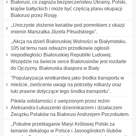
Białorusi, co zagraża bezpieczeństwu Ukrainy, Polski,
krajów bałtyckich i może być częścią planu okupacji
Białorusi przez Rosję.
,,Uroczyste złożenie kwiatów pod pomnikiem z okazji
imienin Marszałka Józefa Piłsudskiego".
,,Akcja na dzień Białoruskiej Wolności w Białymstoku.
105 lat temu nasi odważni przodkowie ogłosili
niepodległości Białoruskiej Republiki Ludowej.
Wszędzie na świecie serce Białorusinów jest rozdarte
do Ojczyzny. Białoruska diaspora w Biały
"Popularyzacja wrotkarstwa jako środka transportu w
mieście, zwrócenie uwagi na potrzeby rolkarzy oraz
luki prawne dotyczące tego środka transportu".
Pikieta solidarności z uwięzionym przez reżim
Aleksandra Łukaszenki dziennikarzem i działaczem
Związku Polaków na Białorusi Andrzejem Poczobutem.
,,Pokutne przebłaganie Maryi Królowej Polski za
łamanie dekalogu w Polsce i Jasnogórskich ślubów