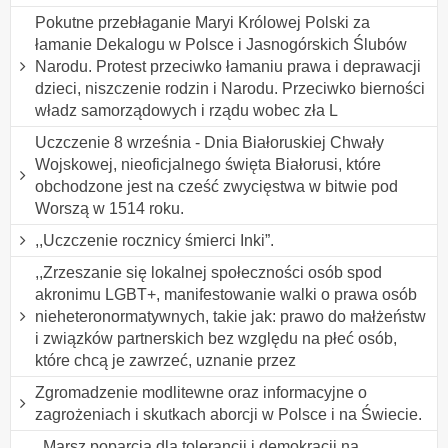
Pokutne przebłaganie Maryi Królowej Polski za
łamanie Dekalogu w Polsce i Jasnogórskich Ślubów
Narodu. Protest przeciwko łamaniu prawa i deprawacji
dzieci, niszczenie rodzin i Narodu. Przeciwko bierności
władz samorządowych i rządu wobec zła L
Uczczenie 8 września - Dnia Białoruskiej Chwały
Wojskowej, nieoficjalnego święta Białorusi, które
obchodzone jest na cześć zwycięstwa w bitwie pod
Worszą w 1514 roku.
,,Uczczenie rocznicy śmierci Inki”.
,,Zrzeszanie się lokalnej społeczności osób spod
akronimu LGBT+, manifestowanie walki o prawa osób
nieheteronormatywnych, takie jak: prawo do małżeństw
i związków partnerskich bez względu na płeć osób,
które chcą je zawrzeć, uznanie przez
Zgromadzenie modlitewne oraz informacyjne o
zagrożeniach i skutkach aborcji w Polsce i na Świecie.
,,Marsz poparcia dla tolerancji i demokracji na