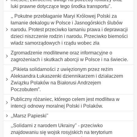
luki prawne dotyczące tego środka transportu".
,, Pokutne przebłaganie Maryi Królowej Polski za
łamanie dekalogu w Polsce i Jasnogórskich ślubów
narodu. Protest przeciwko łamaniu prawa i deprawacji
dzieci niszczenie rodzin i narodu. Przeciwko bierności
władz samorządowych i rządu wobec zła
Zgromadzenie modlitewne oraz informacyjne o
zagrożeniach i skutkach aborcji w Polsce i na świecie.
,,Pikieta solidarności z uwięzionym przez reżim
Aleksandra Łukaszenki dziennikarzem i działaczem
Związku Polaków na Białorusi Andrzejem
Poczobutem”.
Publiczny różaniec, którego celem jest modlitwa w
intencji odnowy moralnej Polski i Polaków.
,,Marsz Papieski"
,,Solidarni z narodem Ukrainy" - przeciwko
znajdowaniu się wojsk rosyjskich na terytorium