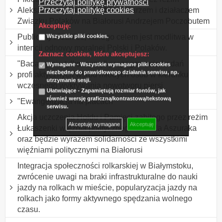
Przeczytaj politykę prywatności
Przeczytaj politykę cookies
Aleksandra Łukaszenki dziennikarzem i działaczem
Związku Polaków na Białorusi Andrzejem Poczobutem
Akceptuję:
Publiczny różaniec, którego celem jest modlitwa w
Wszystkie pliki cookies.
intencji odnowy moralnej Polski i Polaków.
Zaznacz cookies, które akceptujesz:
"Badamy nie tylko mamy" propagowanie badań
Wymagane - Wszystkie wymagane pliki cookies
niezbędne do prawidłowego działania serwisu, np.
profilaktycznych wśród młodych osób w kierunku
utrzymanie sesji.
wczesnego wykrywania nowotworu piersi
Ułatwiające - Zapamiętują rozmiar fontów, jak
również wersję graficzną/kontrastową/tekstową
"Ewangelizacja na placach"
serwisu.
Akcja uczczenia Hołdu i Pamięci zabitego przez reżim
Akceptuję wymagane
Akceptuję
Łukaszenki więźnia politycznego Witolda Aszuraka
oraz będzie wyrazem solidarności ze wszystkimi
więźniami politycznymi na Białorusi
Integracja społeczności rolkarskiej w Białymstoku,
zwrócenie uwagi na braki infrastrukturalne do nauki
jazdy na rolkach w mieście, popularyzacja jazdy na
rolkach jako formy aktywnego spędzania wolnego
czasu.