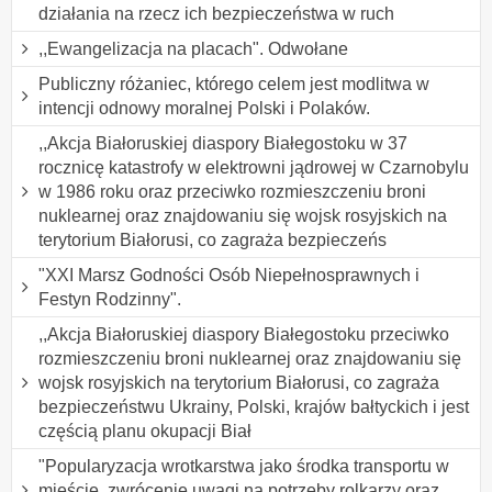
działania na rzecz ich bezpieczeństwa w ruch
,,Ewangelizacja na placach". Odwołane
Publiczny różaniec, którego celem jest modlitwa w
intencji odnowy moralnej Polski i Polaków.
,,Akcja Białoruskiej diaspory Białegostoku w 37
rocznicę katastrofy w elektrowni jądrowej w Czarnobylu
w 1986 roku oraz przeciwko rozmieszczeniu broni
nuklearnej oraz znajdowaniu się wojsk rosyjskich na
terytorium Białorusi, co zagraża bezpieczeńs
"XXI Marsz Godności Osób Niepełnosprawnych i
Festyn Rodzinny".
,,Akcja Białoruskiej diaspory Białegostoku przeciwko
rozmieszczeniu broni nuklearnej oraz znajdowaniu się
wojsk rosyjskich na terytorium Białorusi, co zagraża
bezpieczeństwu Ukrainy, Polski, krajów bałtyckich i jest
częścią planu okupacji Biał
"Popularyzacja wrotkarstwa jako środka transportu w
mieście, zwrócenie uwagi na potrzeby rolkarzy oraz