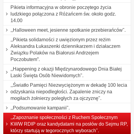
Pikieta informacyjna w obronie poczętego życia
ludzkiego połączona z Różańcem św. około godz.
14.00
,,Halloween meet, jesienne spotkanie przebierańców".
,,Pikieta solidarności z uwięzionym przez reżim
Aleksandra Łukaszenki dziennikarzem i działaczem
Związku Polaków na Białorusi Andrzejem
Poczobutem”.
,,Happening z okazji Międzynarodowego Dnia Białej
Laski Święta Osób Niewidomych".
,,Światło Pamięci Niezwyciężonym w dekadę 100 lecia
odzyskania niepodległości. Zapalenie zniczy na
mogiłach żołnierzy poległych za ojczyznę".
,,Podsumowanie kampanii".
,,Zapoznanie społeczności z Ruchem Społecznym
KWW RDIP oraz kandydatami na posłów do Sejmu RP,
którzy startują w tegorocznych wyborach".