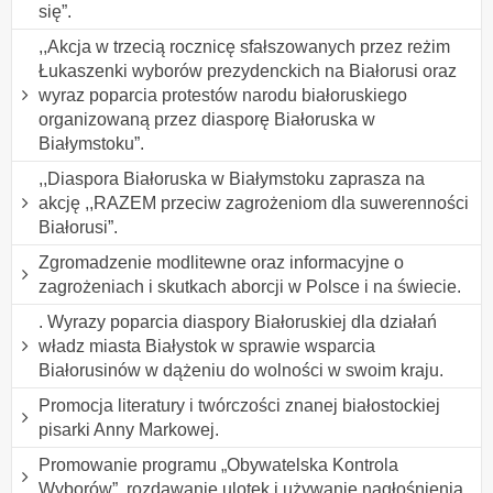
się”.
,,Akcja w trzecią rocznicę sfałszowanych przez reżim
Łukaszenki wyborów prezydenckich na Białorusi oraz
wyraz poparcia protestów narodu białoruskiego
organizowaną przez diasporę Białoruska w
Białymstoku”.
,,Diaspora Białoruska w Białymstoku zaprasza na
akcję ,,RAZEM przeciw zagrożeniom dla suwerenności
Białorusi”.
Zgromadzenie modlitewne oraz informacyjne o
zagrożeniach i skutkach aborcji w Polsce i na świecie.
. Wyrazy poparcia diaspory Białoruskiej dla działań
władz miasta Białystok w sprawie wsparcia
Białorusinów w dążeniu do wolności w swoim kraju.
Promocja literatury i twórczości znanej białostockiej
pisarki Anny Markowej.
Promowanie programu „Obywatelska Kontrola
Wyborów”, rozdawanie ulotek i używanie nagłośnienia.