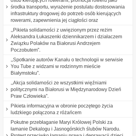
osób kierujących rowerami, promocja roweru jako
środka transportu, wyrażenie postulatu dostosowania
infrastruktury drogowej do potrzeb osób kierujących
rowerami, zapewnienia jej ciągłości oraz
,,Pikieta solidarności z uwięzionym przez reżim
Aleksandra Łukaszenki dziennikarzem i działaczem
Związku Polaków na Białorusi Andrzejem
Poczobutem”.
,,Spotkanie autorów Kanału o technologii w serwisie
You Tube z widzami w rodzinnym mieście
Białymstoku”.
,,Akcja solidarności ze wszystkimi więźniami
politycznymi na Białorusi w Międzynarodowy Dzień
Praw Człowieka”.
Pikieta informacyjna w obronie poczętego życia
ludzkiego połączona z różańcem
Pokutne przebłaganie Maryi Królowej Polski za
łamanie Dekalogu i Jasnogórskich ślubów Narodu.
Protest przeciwko łamaniu prawa i deprawacji dzieci,