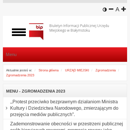
wersja k
zmniej
domy
z
A
Biuletyn Informacji Publicznej Urzędu
Miejskiego w Białymstoku
Włącz
menu
Menu
Aktualnie jesteś w:
Strona główna
URZĄD MIEJSKI
Zgromadzenia
Zgromadzenia 2023
MENU - ZGROMADZENIA 2023
,,Protest przeciwko bezprawnym działaniom Ministra
Kultury i Dziedzictwa Narodowego, zmierzającym do
przejęcia mediów publicznych”.
Zademonstrowanie obecności w przestrzeni publicznej