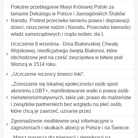
Pokutne przebłaganie Maryi Królowej Polski za
łamanie Dekalogu w Polsce i Jasnogórskich Ślubów
Narodu. Protest przeciwko łamaniu prawa i deprawacji
dzieci, niszczenie rodzin i Narodu. Przeciwko bierności
władz samorządowych i rządu wobec zła L
Uczczenie 8 września - Dnia Białoruskiej Chwały
Wojskowej, nieoficjalnego święta Białorusi, które
obchodzone jest na cześć zwycięstwa w bitwie pod
Worszą w 1514 roku.
,,Uczczenie rocznicy śmierci Inki”.
,,Zrzeszanie się lokalnej społeczności osób spod
akronimu LGBT+, manifestowanie walki o prawa osób
nieheteronormatywnych, takie jak: prawo do małżeństw
i związków partnerskich bez względu na płeć osób,
które chcą je zawrzeć, uznanie przez
Zgromadzenie modlitewne oraz informacyjne o
zagrożeniach i skutkach aborcji w Polsce i na Świecie.
,,Marsz poparcia dla tolerancji i demokracji na