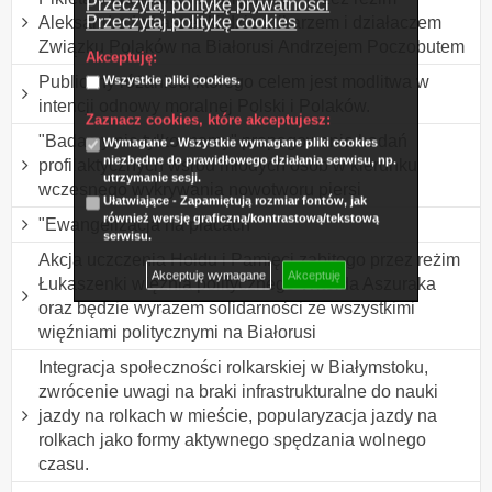
Przeczytaj politykę prywatności
Przeczytaj politykę cookies
Aleksandra Łukaszenki dziennikarzem i działaczem
Związku Polaków na Białorusi Andrzejem Poczobutem
Akceptuję:
Publiczny różaniec, którego celem jest modlitwa w
Wszystkie pliki cookies.
intencji odnowy moralnej Polski i Polaków.
Zaznacz cookies, które akceptujesz:
"Badamy nie tylko mamy" propagowanie badań
Wymagane - Wszystkie wymagane pliki cookies
niezbędne do prawidłowego działania serwisu, np.
profilaktycznych wśród młodych osób w kierunku
utrzymanie sesji.
wczesnego wykrywania nowotworu piersi
Ułatwiające - Zapamiętują rozmiar fontów, jak
również wersję graficzną/kontrastową/tekstową
"Ewangelizacja na placach"
serwisu.
Akcja uczczenia Hołdu i Pamięci zabitego przez reżim
Akceptuję wymagane
Akceptuję
Łukaszenki więźnia politycznego Witolda Aszuraka
oraz będzie wyrazem solidarności ze wszystkimi
więźniami politycznymi na Białorusi
Integracja społeczności rolkarskiej w Białymstoku,
zwrócenie uwagi na braki infrastrukturalne do nauki
jazdy na rolkach w mieście, popularyzacja jazdy na
rolkach jako formy aktywnego spędzania wolnego
czasu.