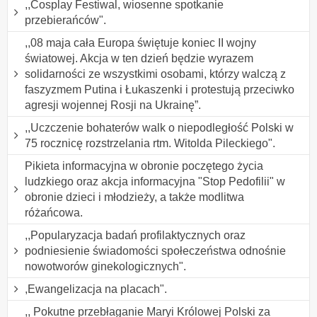
,,Cosplay Festiwal, wiosenne spotkanie
przebierańców".
,,08 maja cała Europa świętuje koniec II wojny
światowej. Akcja w ten dzień będzie wyrazem
solidarności ze wszystkimi osobami, którzy walczą z
faszyzmem Putina i Łukaszenki i protestują przeciwko
agresji wojennej Rosji na Ukrainę”.
,,Uczczenie bohaterów walk o niepodległość Polski w
75 rocznicę rozstrzelania rtm. Witolda Pileckiego".
Pikieta informacyjna w obronie poczętego życia
ludzkiego oraz akcja informacyjna "Stop Pedofilii" w
obronie dzieci i młodzieży, a także modlitwa
różańcowa.
,,Popularyzacja badań profilaktycznych oraz
podniesienie świadomości społeczeństwa odnośnie
nowotworów ginekologicznych".
,Ewangelizacja na placach".
,, Pokutne przebłaganie Maryi Królowej Polski za