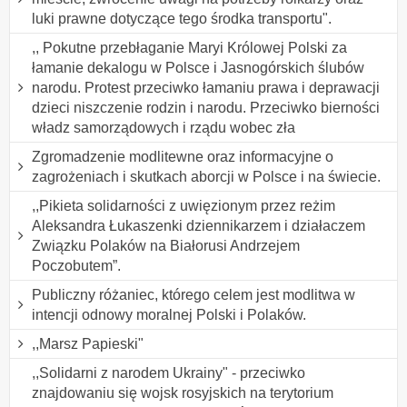
luki prawne dotyczące tego środka transportu".
,, Pokutne przebłaganie Maryi Królowej Polski za
łamanie dekalogu w Polsce i Jasnogórskich ślubów
narodu. Protest przeciwko łamaniu prawa i deprawacji
dzieci niszczenie rodzin i narodu. Przeciwko bierności
władz samorządowych i rządu wobec zła
Zgromadzenie modlitewne oraz informacyjne o
zagrożeniach i skutkach aborcji w Polsce i na świecie.
,,Pikieta solidarności z uwięzionym przez reżim
Aleksandra Łukaszenki dziennikarzem i działaczem
Związku Polaków na Białorusi Andrzejem
Poczobutem”.
Publiczny różaniec, którego celem jest modlitwa w
intencji odnowy moralnej Polski i Polaków.
,,Marsz Papieski"
,,Solidarni z narodem Ukrainy" - przeciwko
znajdowaniu się wojsk rosyjskich na terytorium