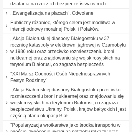
działania na rzecz ich bezpieczeństwa w ruch
,,Ewangelizacja na placach". Odwołane
Publiczny różaniec, którego celem jest modlitwa w
intencji odnowy moralnej Polski i Polaków.
,,Akcja Białoruskiej diaspory Białegostoku w 37
rocznicę katastrofy w elektrowni jądrowej w Czarnobylu
w 1986 roku oraz przeciwko rozmieszczeniu broni
nuklearnej oraz znajdowaniu się wojsk rosyjskich na
terytorium Białorusi, co zagraża bezpieczeńs
"XXI Marsz Godności Osób Niepełnosprawnych i
Festyn Rodzinny".
,,Akcja Białoruskiej diaspory Białegostoku przeciwko
rozmieszczeniu broni nuklearnej oraz znajdowaniu się
wojsk rosyjskich na terytorium Białorusi, co zagraża
bezpieczeństwu Ukrainy, Polski, krajów bałtyckich i jest
częścią planu okupacji Biał
"Popularyzacja wrotkarstwa jako środka transportu w
mieście, zwrócenie uwagi na potrzeby rolkarzy oraz