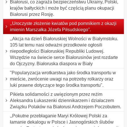
Białorusi, co zagraża bezpieczeństwu Ukrainy, Polski,
krajów bałtyckich i może być częścią planu okupacji
Białorusi przez Rosję.
,,Uroczyste złożenie kwiatów pod pomnikiem z okazji
imienin Marszałka Józefa Piłsudskiego".
,,Akcja na dzień Białoruskiej Wolności w Białymstoku.
105 lat temu nasi odważni przodkowie ogłosili
niepodległości Białoruskiej Republiki Ludowej.
Wszędzie na świecie serce Białorusinów jest rozdarte
do Ojczyzny. Białoruska diaspora w Biały
"Popularyzacja wrotkarstwa jako środka transportu w
mieście, zwrócenie uwagi na potrzeby rolkarzy oraz
luki prawne dotyczące tego środka transportu".
Pikieta solidarności z uwięzionym przez reżim
Aleksandra Łukaszenki dziennikarzem i działaczem
Związku Polaków na Białorusi Andrzejem Poczobutem.
,,Pokutne przebłaganie Maryi Królowej Polski za
łamanie dekalogu w Polsce i Jasnogórskich ślubów