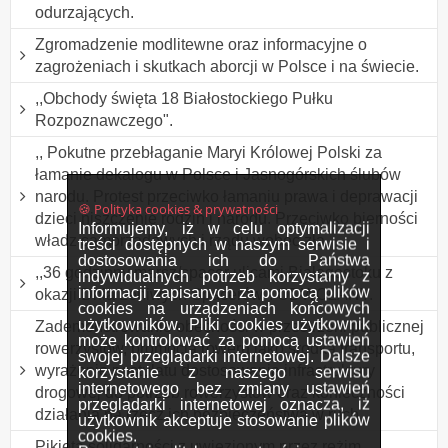
odurzających.
Zgromadzenie modlitewne oraz informacyjne o
zagrożeniach i skutkach aborcji w Polsce i na świecie.
,,Obchody święta 18 Białostockiego Pułku
Rozpoznawczego".
,, Pokutne przebłaganie Maryi Królowej Polski za
łamanie dekalogu w Polsce i Jasnogórskich ślubów
narodu. Protest przeciwko łamaniu prawa i deprawacji
🍪 Polityka cookies & prywatności
dzieci niszczenie rodzin i narodu. Przeciwko bierności
Informujemy, iż w celu optymalizacji
władz samorządowych i rządu wobec zła
treści dostępnych w naszym serwisie i
dostosowania ich do Państwa
,,36 godzinny marsz/spacer ulicami Białegostoku z
indywidualnych potrzeb korzystamy z
informacji zapisanych za pomocą plików
okazji Dnia Leniwych Spacerów". ODWOŁANY.
cookies na urządzeniach końcowych
użytkowników. Pliki cookies użytkownik
Zademonstrowanie obecności w przestrzeni publicznej
może kontrolować za pomocą ustawień
rowerzystów, promocja roweru jako środka transportu,
swojej przeglądarki internetowej. Dalsze
wyrażenie postulatu dostosowania infrastruktury
korzystanie z naszego serwisu
internetowego bez zmiany ustawień
drogowej do potrzeb rowerzystów oraz konieczności
przeglądarki internetowej oznacza, iż
działania na rzecz ich bezpieczeństwa w ruch
użytkownik akceptuje stosowanie plików
cookies.
Pikieta solidarności z uwięzionym przez reżim