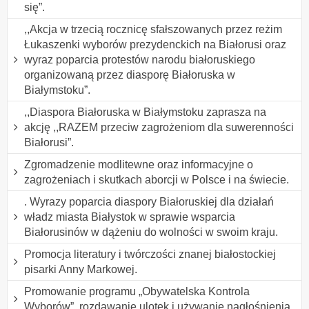
się”.
,,Akcja w trzecią rocznicę sfałszowanych przez reżim
Łukaszenki wyborów prezydenckich na Białorusi oraz
wyraz poparcia protestów narodu białoruskiego
organizowaną przez diasporę Białoruska w
Białymstoku”.
,,Diaspora Białoruska w Białymstoku zaprasza na
akcję ,,RAZEM przeciw zagrożeniom dla suwerenności
Białorusi”.
Zgromadzenie modlitewne oraz informacyjne o
zagrożeniach i skutkach aborcji w Polsce i na świecie.
. Wyrazy poparcia diaspory Białoruskiej dla działań
władz miasta Białystok w sprawie wsparcia
Białorusinów w dążeniu do wolności w swoim kraju.
Promocja literatury i twórczości znanej białostockiej
pisarki Anny Markowej.
Promowanie programu „Obywatelska Kontrola
Wyborów”, rozdawanie ulotek i używanie nagłośnienia.