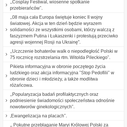
,,Cosplay Festiwal, wiosenne spotkanie
przebierańców".
,,08 maja cała Europa świętuje koniec II wojny
światowej. Akcja w ten dzień będzie wyrazem
solidarności ze wszystkimi osobami, którzy walczą z
faszyzmem Putina i Łukaszenki i protestują przeciwko
agresji wojennej Rosji na Ukrainę”.
,,Uczczenie bohaterów walk o niepodległość Polski w
75 rocznicę rozstrzelania rtm. Witolda Pileckiego".
Pikieta informacyjna w obronie poczętego życia
ludzkiego oraz akcja informacyjna "Stop Pedofilii" w
obronie dzieci i młodzieży, a także modlitwa
różańcowa.
,,Popularyzacja badań profilaktycznych oraz
podniesienie świadomości społeczeństwa odnośnie
nowotworów ginekologicznych".
,Ewangelizacja na placach".
,, Pokutne przebłaganie Maryi Królowej Polski za