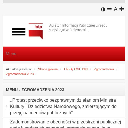
wersja k
zmniej
domy
z
A
Biuletyn Informacji Publicznej Urzędu
Miejskiego w Białymstoku
Włącz
menu
Menu
Aktualnie jesteś w:
Strona główna
URZĄD MIEJSKI
Zgromadzenia
Zgromadzenia 2023
MENU - ZGROMADZENIA 2023
,,Protest przeciwko bezprawnym działaniom Ministra
Kultury i Dziedzictwa Narodowego, zmierzającym do
przejęcia mediów publicznych”.
Zademonstrowanie obecności w przestrzeni publicznej