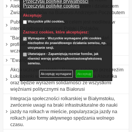
Przeczytaj politykę prywatności
Przeczytaj politykę cookies
Aleksandra Łukaszenki dziennikarzem i działaczem
Związku Polaków na Białorusi Andrzejem Poczobutem
Akceptuję:
Publiczny różaniec, którego celem jest modlitwa w
Wszystkie pliki cookies.
intencji odnowy moralnej Polski i Polaków.
Zaznacz cookies, które akceptujesz:
"Badamy nie tylko mamy" propagowanie badań
Wymagane - Wszystkie wymagane pliki cookies
niezbędne do prawidłowego działania serwisu, np.
profilaktycznych wśród młodych osób w kierunku
utrzymanie sesji.
wczesnego wykrywania nowotworu piersi
Ułatwiające - Zapamiętują rozmiar fontów, jak
również wersję graficzną/kontrastową/tekstową
"Ewangelizacja na placach"
serwisu.
Akcja uczczenia Hołdu i Pamięci zabitego przez reżim
Akceptuję wymagane
Akceptuję
Łukaszenki więźnia politycznego Witolda Aszuraka
oraz będzie wyrazem solidarności ze wszystkimi
więźniami politycznymi na Białorusi
Integracja społeczności rolkarskiej w Białymstoku,
zwrócenie uwagi na braki infrastrukturalne do nauki
jazdy na rolkach w mieście, popularyzacja jazdy na
rolkach jako formy aktywnego spędzania wolnego
czasu.