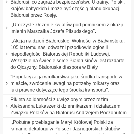
Białorusi, co zagraża bezpieczeństwu Ukrainy, Polski,
krajów bałtyckich i może być częścią planu okupacji
Białorusi przez Rosję.
,,Uroczyste złożenie kwiatów pod pomnikiem z okazji
imienin Marszałka Józefa Piłsudskiego".
,,Akcja na dzień Białoruskiej Wolności w Białymstoku.
105 lat temu nasi odważni przodkowie ogłosili
niepodległości Białoruskiej Republiki Ludowej.
Wszędzie na świecie serce Białorusinów jest rozdarte
do Ojczyzny. Białoruska diaspora w Biały
"Popularyzacja wrotkarstwa jako środka transportu w
mieście, zwrócenie uwagi na potrzeby rolkarzy oraz
luki prawne dotyczące tego środka transportu".
Pikieta solidarności z uwięzionym przez reżim
Aleksandra Łukaszenki dziennikarzem i działaczem
Związku Polaków na Białorusi Andrzejem Poczobutem.
,,Pokutne przebłaganie Maryi Królowej Polski za
łamanie dekalogu w Polsce i Jasnogórskich ślubów