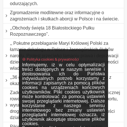
odurzających.
Zgromadzenie modlitewne oraz informacyjne o
zagrożeniach i skutkach aborcji w Polsce i na świecie.
,,Obchody święta 18 Białostockiego Pułku
Rozpoznawczego".
,, Pokutne przebłaganie Maryi Królowej Polski za
łamanie dekalogu w Polsce i Jasnogórskich ślubów
narodu. Protest przeciwko łamaniu prawa i deprawacji
🍪 Polityka cookies & prywatności
dzieci niszczenie rodzin i narodu. Przeciwko bierności
Informujemy, iż w celu optymalizacji
władz samorządowych i rządu wobec zła
treści dostępnych w naszym serwisie i
dostosowania ich do Państwa
,,36 godzinny marsz/spacer ulicami Białegostoku z
indywidualnych potrzeb korzystamy z
informacji zapisanych za pomocą plików
okazji Dnia Leniwych Spacerów". ODWOŁANY.
cookies na urządzeniach końcowych
użytkowników. Pliki cookies użytkownik
Zademonstrowanie obecności w przestrzeni publicznej
może kontrolować za pomocą ustawień
rowerzystów, promocja roweru jako środka transportu,
swojej przeglądarki internetowej. Dalsze
wyrażenie postulatu dostosowania infrastruktury
korzystanie z naszego serwisu
internetowego bez zmiany ustawień
drogowej do potrzeb rowerzystów oraz konieczności
przeglądarki internetowej oznacza, iż
działania na rzecz ich bezpieczeństwa w ruch
użytkownik akceptuje stosowanie plików
cookies.
Pikieta solidarności z uwięzionym przez reżim