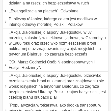
działania na rzecz ich bezpieczeństwa w ruch
,,Ewangelizacja na placach". Odwołane
Publiczny różaniec, którego celem jest modlitwa w
intencji odnowy moralnej Polski i Polaków.
,,Akcja Białoruskiej diaspory Białegostoku w 37
rocznicę katastrofy w elektrowni jądrowej w Czarnobylu
w 1986 roku oraz przeciwko rozmieszczeniu broni
nuklearnej oraz znajdowaniu się wojsk rosyjskich na
terytorium Białorusi, co zagraża bezpieczeńs
"XXI Marsz Godności Osób Niepełnosprawnych i
Festyn Rodzinny".
,,Akcja Białoruskiej diaspory Białegostoku przeciwko
rozmieszczeniu broni nuklearnej oraz znajdowaniu się
wojsk rosyjskich na terytorium Białorusi, co zagraża
bezpieczeństwu Ukrainy, Polski, krajów bałtyckich i jest
częścią planu okupacji Biał
"Popularyzacja wrotkarstwa jako środka transportu w
mieście, zwrócenie uwagi na potrzeby rolkarzy oraz