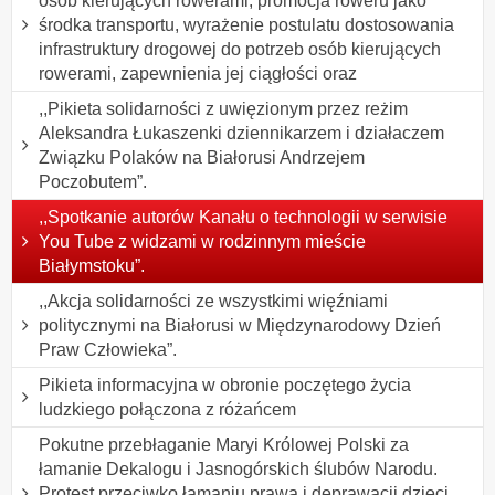
osób kierujących rowerami, promocja roweru jako
środka transportu, wyrażenie postulatu dostosowania
infrastruktury drogowej do potrzeb osób kierujących
rowerami, zapewnienia jej ciągłości oraz
,,Pikieta solidarności z uwięzionym przez reżim
Aleksandra Łukaszenki dziennikarzem i działaczem
Związku Polaków na Białorusi Andrzejem
Poczobutem”.
,,Spotkanie autorów Kanału o technologii w serwisie
You Tube z widzami w rodzinnym mieście
Białymstoku”.
,,Akcja solidarności ze wszystkimi więźniami
politycznymi na Białorusi w Międzynarodowy Dzień
Praw Człowieka”.
Pikieta informacyjna w obronie poczętego życia
ludzkiego połączona z różańcem
Pokutne przebłaganie Maryi Królowej Polski za
łamanie Dekalogu i Jasnogórskich ślubów Narodu.
Protest przeciwko łamaniu prawa i deprawacji dzieci,