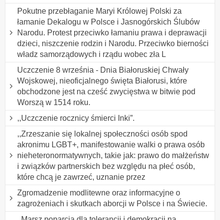
Pokutne przebłaganie Maryi Królowej Polski za
łamanie Dekalogu w Polsce i Jasnogórskich Ślubów
Narodu. Protest przeciwko łamaniu prawa i deprawacji
dzieci, niszczenie rodzin i Narodu. Przeciwko bierności
władz samorządowych i rządu wobec zła L
Uczczenie 8 września - Dnia Białoruskiej Chwały
Wojskowej, nieoficjalnego święta Białorusi, które
obchodzone jest na cześć zwycięstwa w bitwie pod
Worszą w 1514 roku.
,,Uczczenie rocznicy śmierci Inki”.
,,Zrzeszanie się lokalnej społeczności osób spod
akronimu LGBT+, manifestowanie walki o prawa osób
nieheteronormatywnych, takie jak: prawo do małżeństw
i związków partnerskich bez względu na płeć osób,
które chcą je zawrzeć, uznanie przez
Zgromadzenie modlitewne oraz informacyjne o
zagrożeniach i skutkach aborcji w Polsce i na Świecie.
,,Marsz poparcia dla tolerancji i demokracji na