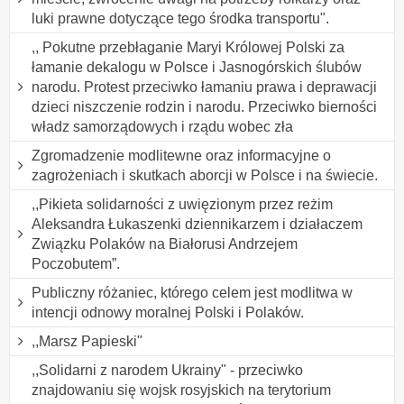
luki prawne dotyczące tego środka transportu".
,, Pokutne przebłaganie Maryi Królowej Polski za
łamanie dekalogu w Polsce i Jasnogórskich ślubów
narodu. Protest przeciwko łamaniu prawa i deprawacji
dzieci niszczenie rodzin i narodu. Przeciwko bierności
władz samorządowych i rządu wobec zła
Zgromadzenie modlitewne oraz informacyjne o
zagrożeniach i skutkach aborcji w Polsce i na świecie.
,,Pikieta solidarności z uwięzionym przez reżim
Aleksandra Łukaszenki dziennikarzem i działaczem
Związku Polaków na Białorusi Andrzejem
Poczobutem”.
Publiczny różaniec, którego celem jest modlitwa w
intencji odnowy moralnej Polski i Polaków.
,,Marsz Papieski"
,,Solidarni z narodem Ukrainy" - przeciwko
znajdowaniu się wojsk rosyjskich na terytorium