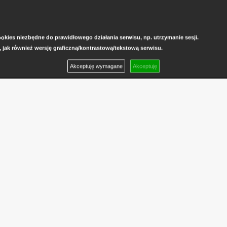
kies niezbędne do prawidłowego działania serwisu, np. utrzymanie sesji.
, jak również wersję graficzną/kontrastową/tekstową serwisu.
Akceptuję wymagane
Akceptuję