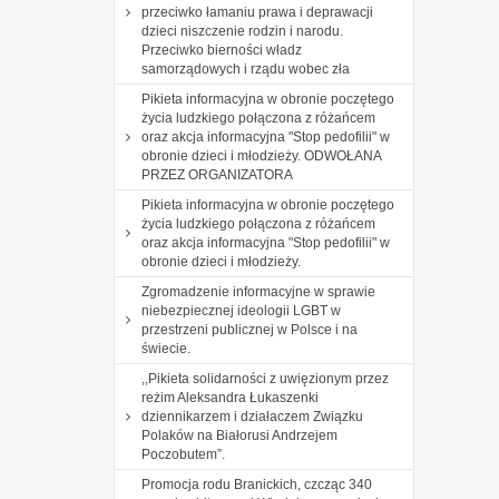
przeciwko łamaniu prawa i deprawacji
dzieci niszczenie rodzin i narodu.
Przeciwko bierności władz
samorządowych i rządu wobec zła
Pikieta informacyjna w obronie poczętego
życia ludzkiego połączona z różańcem
oraz akcja informacyjna "Stop pedofilii" w
obronie dzieci i młodzieży. ODWOŁANA
PRZEZ ORGANIZATORA
Pikieta informacyjna w obronie poczętego
życia ludzkiego połączona z różańcem
oraz akcja informacyjna "Stop pedofilii" w
obronie dzieci i młodzieży.
Zgromadzenie informacyjne w sprawie
niebezpiecznej ideologii LGBT w
przestrzeni publicznej w Polsce i na
świecie.
,,Pikieta solidarności z uwięzionym przez
reżim Aleksandra Łukaszenki
dziennikarzem i działaczem Związku
Polaków na Białorusi Andrzejem
Poczobutem”.
Promocja rodu Branickich, czcząc 340