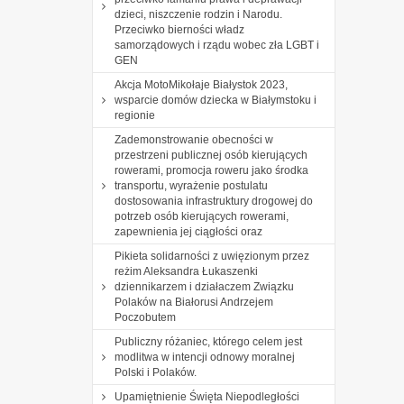
dzieci, niszczenie rodzin i Narodu.
Przeciwko bierności władz
samorządowych i rządu wobec zła LGBT i
GEN
Akcja MotoMikołaje Białystok 2023,
wsparcie domów dziecka w Białymstoku i
regionie
Zademonstrowanie obecności w
przestrzeni publicznej osób kierujących
rowerami, promocja roweru jako środka
transportu, wyrażenie postulatu
dostosowania infrastruktury drogowej do
potrzeb osób kierujących rowerami,
zapewnienia jej ciągłości oraz
Pikieta solidarności z uwięzionym przez
reżim Aleksandra Łukaszenki
dziennikarzem i działaczem Związku
Polaków na Białorusi Andrzejem
Poczobutem
Publiczny różaniec, którego celem jest
modlitwa w intencji odnowy moralnej
Polski i Polaków.
Upamiętnienie Święta Niepodległości