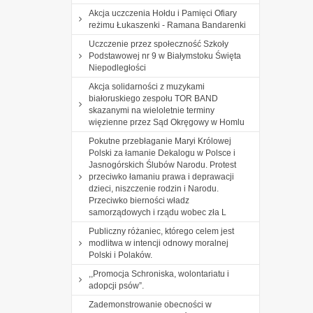
Akcja uczczenia Hołdu i Pamięci Ofiary
reżimu Łukaszenki - Ramana Bandarenki
Uczczenie przez społeczność Szkoły
Podstawowej nr 9 w Białymstoku Święta
Niepodległości
Akcja solidarności z muzykami
białoruskiego zespołu TOR BAND
skazanymi na wieloletnie terminy
więzienne przez Sąd Okręgowy w Homlu
Pokutne przebłaganie Maryi Królowej
Polski za łamanie Dekalogu w Polsce i
Jasnogórskich Ślubów Narodu. Protest
przeciwko łamaniu prawa i deprawacji
dzieci, niszczenie rodzin i Narodu.
Przeciwko bierności władz
samorządowych i rządu wobec zła L
Publiczny różaniec, którego celem jest
modlitwa w intencji odnowy moralnej
Polski i Polaków.
,,Promocja Schroniska, wolontariatu i
adopcji psów”.
Zademonstrowanie obecności w