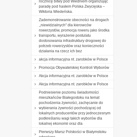
rocznicę bitwy pod Wiedniem organizując
paradę pod hasłem Polska Zwycięska –
Wiktoria Wiedeńska.
Zademonstrowanie obecności na drogach
,,niewidzialnych" dla kierowców
rowerzystów, promocja roweru jako środka
transportu, wyrażenie postulatu
dostosowania infrastruktury drogowej do
potrzeb rowerzystów oraz konieczności
działania na rzecz ich bez
akcja informacyjna nt. zarobków w Polsce
Promocja Obywatelskiej Kontroli Wyborów
Akcja informacyjna nt. zarobków w Polsce
Akcja informacyjna nt. zarobków w Polsce
Podniesienie poziomu świadomości
mieszkańców Białegostoku na temat
pochodzenia żywności, zachęcanie do
wybierania żywności pochodzącej od
lokalnych producentów przy jednoczesnym
podkreślaniu wagi takich wyborów dla
lokalnej ekonomii oraz dla
Pierwszy Marsz Polskości w Białymstoku
odwołane