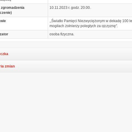
 zgromadzenia
10.11.2023 r. godz. 20.00.
czenie)
awie
,,Światło Pamięci Niezwyciężonym w dekadę 100 lec
mogiłach żołnierzy poległych za ojczyznę".
zator
osoba fizyczna.
czka
ria zmian