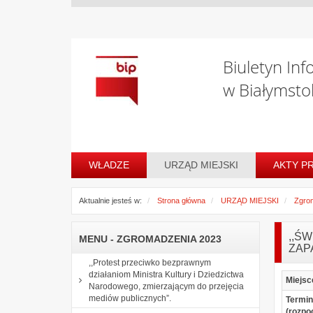
Biuletyn Inf
w Białymsto
WŁADZE
URZĄD MIEJSKI
AKTY P
Aktualnie jesteś w:
Strona główna
URZĄD MIEJSKI
Zgro
,,Ś
MENU - ZGROMADZENIA 2023
ZAP
,,Protest przeciwko bezprawnym
działaniom Ministra Kultury i Dziedzictwa
Miejsc
Narodowego, zmierzającym do przejęcia
mediów publicznych”.
Termin
(rozpo