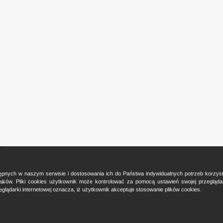
ostępnych w naszym serwisie i dostosowania ich do Państwa indywidualnych potrzeb korzy
ków. Pliki cookies użytkownik może kontrolować za pomocą ustawień swojej przeglądark
glądarki internetowej oznacza, iż użytkownik akceptuje stosowanie plików cookies.