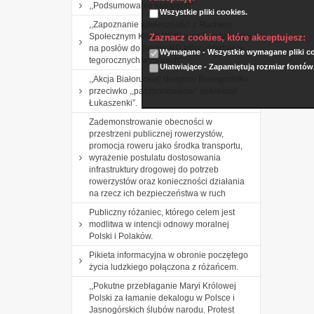
,,Podsumowanie kampanii".
Wszystkie pliki cookies.
,,Zapoznanie społeczności z Ruchem
Społecznym KWW RDIP oraz kandydatami
Zaznacz cookies, które akceptujesz:
na posłów do Sejmu RP, którzy startują w
Wymagane - Wszystkie wymagane pliki coo
tegorocznych wyborach".
Ułatwiające - Zapamiętują rozmiar fontów
,,Akcja Białoruskiej diaspory Białegostoku
przeciwko ,,paszportowemu” dekretowi
Łukaszenki”.
Zademonstrowanie obecności w
przestrzeni publicznej rowerzystów,
promocja roweru jako środka transportu,
wyrażenie postulatu dostosowania
infrastruktury drogowej do potrzeb
rowerzystów oraz konieczności działania
na rzecz ich bezpieczeństwa w ruch
Publiczny różaniec, którego celem jest
modlitwa w intencji odnowy moralnej
Polski i Polaków.
Pikieta informacyjna w obronie poczętego
życia ludzkiego połączona z różańcem.
,,Pokutne przebłaganie Maryi Królowej
Polski za łamanie dekalogu w Polsce i
Jasnogórskich ślubów narodu. Protest