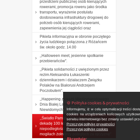
przestrzeni publicznej osób kierujących
rowerami, promocja roweru jako środka
transportu, wyrażenie postulatu
dostosowania infrastruktury drogowej do
potrzeb osób kierujących rowerami,
zapewnienia jej ciągłości oraz
Pikieta informacyjna w obronie poczętego
życia ludzkiego połączona z Różańcem
św. około godz. 14.00
,,Halloween meet, jesienne spotkanie
przebierańców".
,,Pikieta solidarności z uwięzionym przez
reżim Aleksandra Łukaszenki
dziennikarzem i działaczem Związku
Polaków na Białorusi Andrzejem
Poczobutem”.
,,Happening z okazji Międzynarodowego
🍪 Polityka cookies & prywatności
Dnia Białej Laski Święta Osób
Informujemy, iż w celu optymalizacji treści d
Niewidomych".
cookies na urządzeniach końcowych użytkowni
,,Światło Pamięci Niezwyciężonym w
serwisu internetowego bez zmiany ustawień prze
dekadę 100 lecia odzyskania
Przeczytaj politykę prywatności
niepodległości. Zapalenie zniczy na
Przeczytaj politykę cookies
mogiłach żołnierzy poległych za ojczyznę".
Akceptuję: