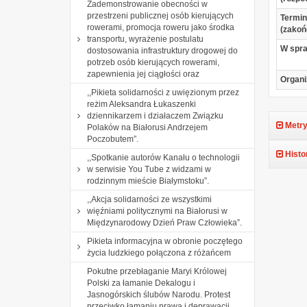
Zademonstrowanie obecności w
przestrzeni publicznej osób kierujących
Termin
rowerami, promocja roweru jako środka
(zakoń
transportu, wyrażenie postulatu
W spr
dostosowania infrastruktury drogowej do
potrzeb osób kierujących rowerami,
zapewnienia jej ciągłości oraz
Organi
,,Pikieta solidarności z uwięzionym przez
reżim Aleksandra Łukaszenki
dziennikarzem i działaczem Związku
Metry
Polaków na Białorusi Andrzejem
Poczobutem”.
Histo
,,Spotkanie autorów Kanału o technologii
w serwisie You Tube z widzami w
rodzinnym mieście Białymstoku”.
,,Akcja solidarności ze wszystkimi
więźniami politycznymi na Białorusi w
Międzynarodowy Dzień Praw Człowieka”.
Pikieta informacyjna w obronie poczętego
życia ludzkiego połączona z różańcem
Pokutne przebłaganie Maryi Królowej
Polski za łamanie Dekalogu i
Jasnogórskich ślubów Narodu. Protest
przeciwko łamaniu prawa i deprawacji