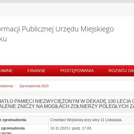
ormacji Publicznej Urzędu Miejskiego
ku
RAWNE
FINANSE
POSTĘPOWANIA
ROZWÓJ GM
madzenia
Zgromadzenia 2023
WIATŁO PAMIĘCI NIEZWYCIĘŻONYM W DEKADĘ 100 LECIA
ALENIE ZNICZY NA MOGIŁACH ŻOŁNIERZY POLEGŁYCH Z
e zgromadzenia
Cmentarz Wojskowy przy ulicy 11 Listopada.
 zgromadzenia
10.11.2023 r. godz. 17.00.
częcie)