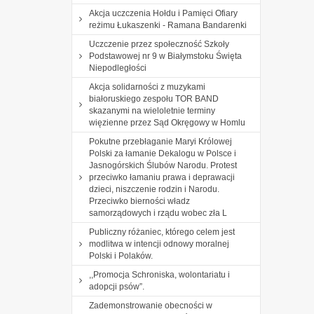
Akcja uczczenia Hołdu i Pamięci Ofiary
reżimu Łukaszenki - Ramana Bandarenki
Uczczenie przez społeczność Szkoły
Podstawowej nr 9 w Białymstoku Święta
Niepodległości
Akcja solidarności z muzykami
białoruskiego zespołu TOR BAND
skazanymi na wieloletnie terminy
więzienne przez Sąd Okręgowy w Homlu
Pokutne przebłaganie Maryi Królowej
Polski za łamanie Dekalogu w Polsce i
Jasnogórskich Ślubów Narodu. Protest
przeciwko łamaniu prawa i deprawacji
dzieci, niszczenie rodzin i Narodu.
Przeciwko bierności władz
samorządowych i rządu wobec zła L
Publiczny różaniec, którego celem jest
modlitwa w intencji odnowy moralnej
Polski i Polaków.
,,Promocja Schroniska, wolontariatu i
adopcji psów”.
Zademonstrowanie obecności w