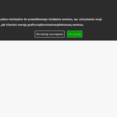
kies niezbędne do prawidłowego działania serwisu, np. utrzymanie sesji.
, jak również wersję graficzną/kontrastową/tekstową serwisu.
Akceptuję wymagane
Akceptuję