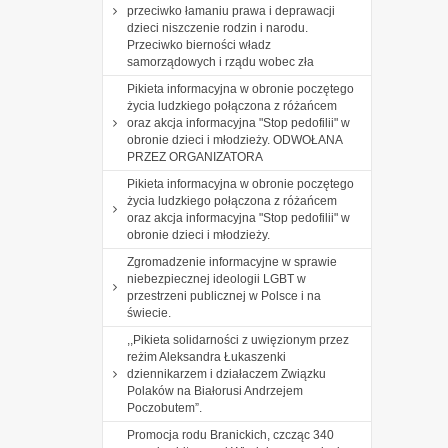
przeciwko łamaniu prawa i deprawacji
dzieci niszczenie rodzin i narodu.
Przeciwko bierności władz
samorządowych i rządu wobec zła
Pikieta informacyjna w obronie poczętego
życia ludzkiego połączona z różańcem
oraz akcja informacyjna "Stop pedofilii" w
obronie dzieci i młodzieży. ODWOŁANA
PRZEZ ORGANIZATORA
Pikieta informacyjna w obronie poczętego
życia ludzkiego połączona z różańcem
oraz akcja informacyjna "Stop pedofilii" w
obronie dzieci i młodzieży.
Zgromadzenie informacyjne w sprawie
niebezpiecznej ideologii LGBT w
przestrzeni publicznej w Polsce i na
świecie.
,,Pikieta solidarności z uwięzionym przez
reżim Aleksandra Łukaszenki
dziennikarzem i działaczem Związku
Polaków na Białorusi Andrzejem
Poczobutem”.
Promocja rodu Branickich, czcząc 340