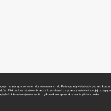
ostępnych w naszym serwisie i dostosowania ich do Państwa indywidualnych potrzeb korzy
ków. Pliki cookies użytkownik może kontrolować za pomocą ustawień swojej przeglądark
glądarki internetowej oznacza, iż użytkownik akceptuje stosowanie plików cookies.