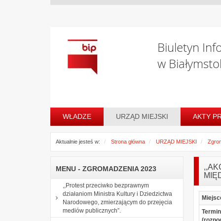
Biuletyn Inf
w Białymsto
WŁADZE
URZĄD MIEJSKI
AKTY P
Aktualnie jesteś w:
Strona główna
URZĄD MIEJSKI
Zgro
,,A
MENU - ZGROMADZENIA 2023
MIĘ
,,Protest przeciwko bezprawnym
działaniom Ministra Kultury i Dziedzictwa
Miejsc
Narodowego, zmierzającym do przejęcia
mediów publicznych”.
Termin
(rozpo