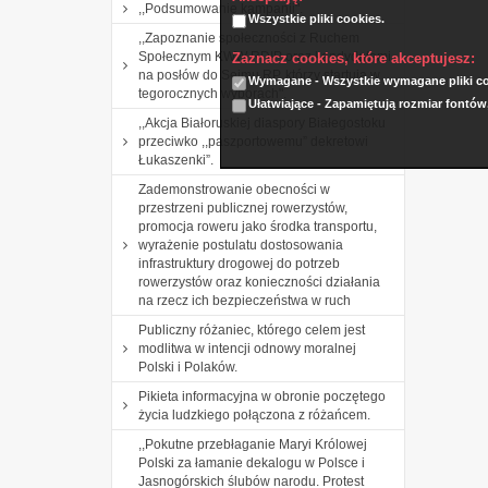
,,Podsumowanie kampanii".
Wszystkie pliki cookies.
,,Zapoznanie społeczności z Ruchem
Społecznym KWW RDIP oraz kandydatami
Zaznacz cookies, które akceptujesz:
na posłów do Sejmu RP, którzy startują w
Wymagane - Wszystkie wymagane pliki coo
tegorocznych wyborach".
Ułatwiające - Zapamiętują rozmiar fontów
,,Akcja Białoruskiej diaspory Białegostoku
przeciwko ,,paszportowemu” dekretowi
Łukaszenki”.
Zademonstrowanie obecności w
przestrzeni publicznej rowerzystów,
promocja roweru jako środka transportu,
wyrażenie postulatu dostosowania
infrastruktury drogowej do potrzeb
rowerzystów oraz konieczności działania
na rzecz ich bezpieczeństwa w ruch
Publiczny różaniec, którego celem jest
modlitwa w intencji odnowy moralnej
Polski i Polaków.
Pikieta informacyjna w obronie poczętego
życia ludzkiego połączona z różańcem.
,,Pokutne przebłaganie Maryi Królowej
Polski za łamanie dekalogu w Polsce i
Jasnogórskich ślubów narodu. Protest