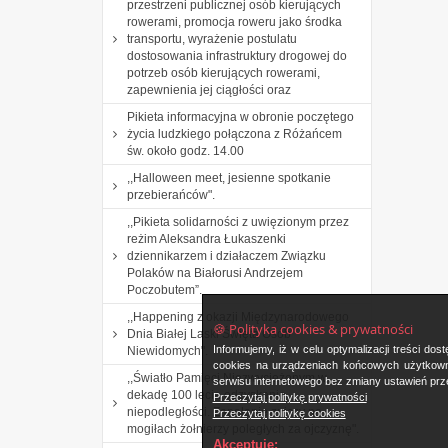
przestrzeni publicznej osób kierujących
rowerami, promocja roweru jako środka
transportu, wyrażenie postulatu
dostosowania infrastruktury drogowej do
potrzeb osób kierujących rowerami,
zapewnienia jej ciągłości oraz
Pikieta informacyjna w obronie poczętego
życia ludzkiego połączona z Różańcem
św. około godz. 14.00
,,Halloween meet, jesienne spotkanie
przebierańców".
,,Pikieta solidarności z uwięzionym przez
reżim Aleksandra Łukaszenki
dziennikarzem i działaczem Związku
Polaków na Białorusi Andrzejem
Poczobutem”.
,,Happening z okazji Międzynarodowego
🍪 Polityka cookies & prywatności
Dnia Białej Laski Święta Osób
Informujemy, iż w celu optymalizacji treści d
Niewidomych".
cookies na urządzeniach końcowych użytkowni
,,Światło Pamięci Niezwyciężonym w
serwisu internetowego bez zmiany ustawień prze
dekadę 100 lecia odzyskania
Przeczytaj politykę prywatności
niepodległości. Zapalenie zniczy na
Przeczytaj politykę cookies
mogiłach żołnierzy poległych za ojczyznę".
Akceptuję: