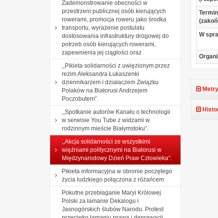
Zademonstrowanie obecności w
przestrzeni publicznej osób kierujących
Termin
rowerami, promocja roweru jako środka
(zakoń
transportu, wyrażenie postulatu
W spr
dostosowania infrastruktury drogowej do
potrzeb osób kierujących rowerami,
zapewnienia jej ciągłości oraz
Organi
,,Pikieta solidarności z uwięzionym przez
reżim Aleksandra Łukaszenki
dziennikarzem i działaczem Związku
Metry
Polaków na Białorusi Andrzejem
Poczobutem”.
Histo
,,Spotkanie autorów Kanału o technologii
w serwisie You Tube z widzami w
rodzinnym mieście Białymstoku”.
,,Akcja solidarności ze wszystkimi
więźniami politycznymi na Białorusi w
Międzynarodowy Dzień Praw Człowieka”.
Pikieta informacyjna w obronie poczętego
życia ludzkiego połączona z różańcem
Pokutne przebłaganie Maryi Królowej
Polski za łamanie Dekalogu i
Jasnogórskich ślubów Narodu. Protest
przeciwko łamaniu prawa i deprawacji