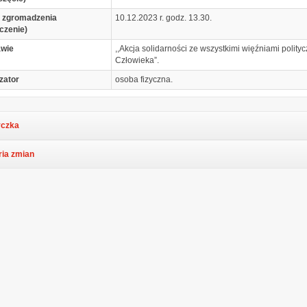
 zgromadzenia
10.12.2023 r. godz. 13.30.
czenie)
awie
,,Akcja solidarności ze wszystkimi więźniami poli
Człowieka”.
zator
osoba fizyczna.
czka
ria zmian