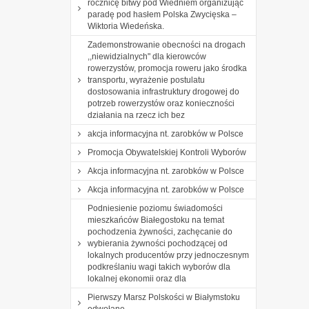
rocznicę bitwy pod Wiedniem organizując
paradę pod hasłem Polska Zwycięska –
Wiktoria Wiedeńska.
Zademonstrowanie obecności na drogach
,,niewidzialnych" dla kierowców
rowerzystów, promocja roweru jako środka
transportu, wyrażenie postulatu
dostosowania infrastruktury drogowej do
potrzeb rowerzystów oraz konieczności
działania na rzecz ich bez
akcja informacyjna nt. zarobków w Polsce
Promocja Obywatelskiej Kontroli Wyborów
Akcja informacyjna nt. zarobków w Polsce
Akcja informacyjna nt. zarobków w Polsce
Podniesienie poziomu świadomości
mieszkańców Białegostoku na temat
pochodzenia żywności, zachęcanie do
wybierania żywności pochodzącej od
lokalnych producentów przy jednoczesnym
podkreślaniu wagi takich wyborów dla
lokalnej ekonomii oraz dla
Pierwszy Marsz Polskości w Białymstoku
odwołane