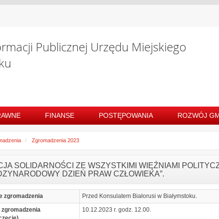
ormacji Publicznej Urzędu Miejskiego
ku
RAWNE
FINANSE
POSTĘPOWANIA
ROZWÓJ GM
madzenia
Zgromadzenia 2023
KCJA SOLIDARNOŚCI ZE WSZYSTKIMI WIĘŹNIAMI POLITYC
DZYNARODOWY DZIEŃ PRAW CZŁOWIEKA”.
e zgromadzenia
Przed Konsulatem Białorusi w Białymstoku.
 zgromadzenia
10.12.2023 r. godz. 12.00.
częcie)