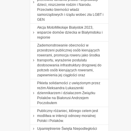
dzieci, niszczenie rodzin i Narodu.
Przeciwko bierności władz
samorządowych i rządu wobec zła LGBT i
GEN
Akcja MotoMikołaje Białystok 2023,
wsparcie domów dziecka w Białymstoku i
regionie
Zademonstrowanie obecności w
przestrzeni publicznej osób kierujących
rowerami, promocja roweru jako środka
transportu, wyrażenie postulatu
dostosowania infrastruktury drogowej do
potrzeb osób kierujących rowerami,
zapewnienia jej ciągłości oraz
Pikieta solidarności z uwięzionym przez
reżim Aleksandra Łukaszenki
dziennikarzem i działaczem Związku
Polaków na Białorusi Andrzejem
Poczobutem
Publiczny różaniec, którego celem jest
modlitwa w intencji odnowy moralnej
Polski i Polaków.
Upamiętnienie Święta Niepodległości