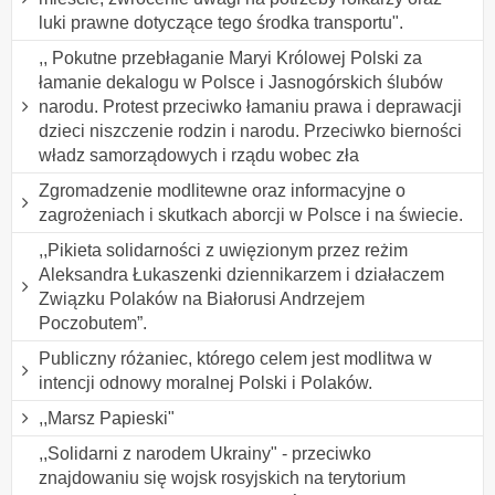
luki prawne dotyczące tego środka transportu".
,, Pokutne przebłaganie Maryi Królowej Polski za
łamanie dekalogu w Polsce i Jasnogórskich ślubów
narodu. Protest przeciwko łamaniu prawa i deprawacji
dzieci niszczenie rodzin i narodu. Przeciwko bierności
władz samorządowych i rządu wobec zła
Zgromadzenie modlitewne oraz informacyjne o
zagrożeniach i skutkach aborcji w Polsce i na świecie.
,,Pikieta solidarności z uwięzionym przez reżim
Aleksandra Łukaszenki dziennikarzem i działaczem
Związku Polaków na Białorusi Andrzejem
Poczobutem”.
Publiczny różaniec, którego celem jest modlitwa w
intencji odnowy moralnej Polski i Polaków.
,,Marsz Papieski"
,,Solidarni z narodem Ukrainy" - przeciwko
znajdowaniu się wojsk rosyjskich na terytorium