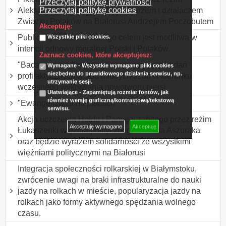
Przeczytaj politykę prywatności
Przeczytaj politykę cookies
Aleksandra Łukaszenki dziennikarzem i działaczem
Związku Polaków na Białorusi Andrzejem Poczobutem
Akceptuję:
Publiczny różaniec, którego celem jest modlitwa w
Wszystkie pliki cookies.
intencji odnowy moralnej Polski i Polaków.
Zaznacz cookies, które akceptujesz:
"Badamy nie tylko mamy" propagowanie badań
Wymagane - Wszystkie wymagane pliki cookies
niezbędne do prawidłowego działania serwisu, np.
profilaktycznych wśród młodych osób w kierunku
utrzymanie sesji.
wczesnego wykrywania nowotworu piersi
Ułatwiające - Zapamiętują rozmiar fontów, jak
również wersję graficzną/kontrastową/tekstową
"Ewangelizacja na placach"
serwisu.
Akcja uczczenia Hołdu i Pamięci zabitego przez reżim
Akceptuję wymagane
Akceptuję
Łukaszenki więźnia politycznego Witolda Aszuraka
oraz będzie wyrazem solidarności ze wszystkimi
więźniami politycznymi na Białorusi
Integracja społeczności rolkarskiej w Białymstoku,
zwrócenie uwagi na braki infrastrukturalne do nauki
jazdy na rolkach w mieście, popularyzacja jazdy na
rolkach jako formy aktywnego spędzania wolnego
czasu.