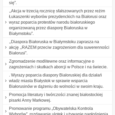
się”.
,,Akcja w trzecią rocznicę sfałszowanych przez reżim
Łukaszenki wyborów prezydenckich na Białorusi oraz
wyraz poparcia protestów narodu białoruskiego
organizowaną przez diasporę Białoruska w
Białymstoku”.
,,Diaspora Białoruska w Białymstoku zaprasza na
akcję ,,RAZEM przeciw zagrożeniom dla suwerenności
Białorusi”.
Zgromadzenie modlitewne oraz informacyjne o
zagrożeniach i skutkach aborcji w Polsce i na świecie.
. Wyrazy poparcia diaspory Białoruskiej dla działań
władz miasta Białystok w sprawie wsparcia
Białorusinów w dążeniu do wolności w swoim kraju.
Promocja literatury i twórczości znanej białostockiej
pisarki Anny Markowej.
Promowanie programu „Obywatelska Kontrola
Wyborów”, rozdawanie ulotek i używanie nagłośnienia.