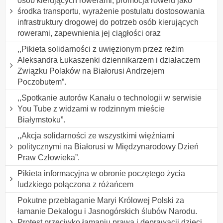
osób kierujących rowerami, promocja roweru jako
środka transportu, wyrażenie postulatu dostosowania
infrastruktury drogowej do potrzeb osób kierujących
rowerami, zapewnienia jej ciągłości oraz
,,Pikieta solidarności z uwięzionym przez reżim
Aleksandra Łukaszenki dziennikarzem i działaczem
Związku Polaków na Białorusi Andrzejem
Poczobutem”.
,,Spotkanie autorów Kanału o technologii w serwisie
You Tube z widzami w rodzinnym mieście
Białymstoku”.
,,Akcja solidarności ze wszystkimi więźniami
politycznymi na Białorusi w Międzynarodowy Dzień
Praw Człowieka”.
Pikieta informacyjna w obronie poczętego życia
ludzkiego połączona z różańcem
Pokutne przebłaganie Maryi Królowej Polski za
łamanie Dekalogu i Jasnogórskich ślubów Narodu.
Protest przeciwko łamaniu prawa i deprawacji dzieci,