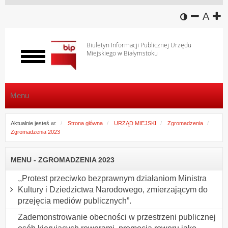
wersja k
zmniej
domy
z
A
Biuletyn Informacji Publicznej Urzędu
Miejskiego w Białymstoku
Włącz
menu
Menu
Aktualnie jesteś w:
Strona główna
URZĄD MIEJSKI
Zgromadzenia
Zgromadzenia 2023
MENU - ZGROMADZENIA 2023
,,Protest przeciwko bezprawnym działaniom Ministra
Kultury i Dziedzictwa Narodowego, zmierzającym do
przejęcia mediów publicznych”.
Zademonstrowanie obecności w przestrzeni publicznej