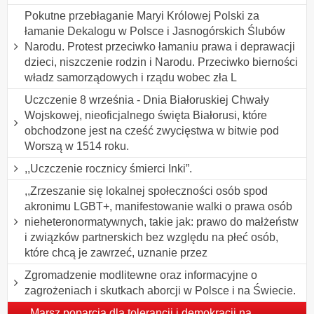
Pokutne przebłaganie Maryi Królowej Polski za
łamanie Dekalogu w Polsce i Jasnogórskich Ślubów
Narodu. Protest przeciwko łamaniu prawa i deprawacji
dzieci, niszczenie rodzin i Narodu. Przeciwko bierności
władz samorządowych i rządu wobec zła L
Uczczenie 8 września - Dnia Białoruskiej Chwały
Wojskowej, nieoficjalnego święta Białorusi, które
obchodzone jest na cześć zwycięstwa w bitwie pod
Worszą w 1514 roku.
,,Uczczenie rocznicy śmierci Inki”.
,,Zrzeszanie się lokalnej społeczności osób spod
akronimu LGBT+, manifestowanie walki o prawa osób
nieheteronormatywnych, takie jak: prawo do małżeństw
i związków partnerskich bez względu na płeć osób,
które chcą je zawrzeć, uznanie przez
Zgromadzenie modlitewne oraz informacyjne o
zagrożeniach i skutkach aborcji w Polsce i na Świecie.
,,Marsz poparcia dla tolerancji i demokracji na