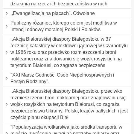
działania na rzecz ich bezpieczeństwa w ruch
,,Ewangelizacja na placach". Odwołane
Publiczny różaniec, którego celem jest modlitwa w
intencji odnowy moralnej Polski i Polaków.
,,Akcja Białoruskiej diaspory Białegostoku w 37
rocznicę katastrofy w elektrowni jądrowej w Czarnobylu
w 1986 roku oraz przeciwko rozmieszczeniu broni
nuklearnej oraz znajdowaniu się wojsk rosyjskich na
terytorium Białorusi, co zagraża bezpieczeńs
"XXI Marsz Godności Osób Niepełnosprawnych i
Festyn Rodzinny".
,,Akcja Białoruskiej diaspory Białegostoku przeciwko
rozmieszczeniu broni nuklearnej oraz znajdowaniu się
wojsk rosyjskich na terytorium Białorusi, co zagraża
bezpieczeństwu Ukrainy, Polski, krajów bałtyckich i jest
częścią planu okupacji Biał
"Popularyzacja wrotkarstwa jako środka transportu w
mieście, zwrócenie uwagi na potrzeby rolkarzy oraz