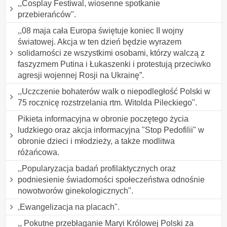
,,Cosplay Festiwal, wiosenne spotkanie
przebierańców".
,,08 maja cała Europa świętuje koniec II wojny
światowej. Akcja w ten dzień będzie wyrazem
solidarności ze wszystkimi osobami, którzy walczą z
faszyzmem Putina i Łukaszenki i protestują przeciwko
agresji wojennej Rosji na Ukrainę”.
,,Uczczenie bohaterów walk o niepodległość Polski w
75 rocznicę rozstrzelania rtm. Witolda Pileckiego".
Pikieta informacyjna w obronie poczętego życia
ludzkiego oraz akcja informacyjna "Stop Pedofilii" w
obronie dzieci i młodzieży, a także modlitwa
różańcowa.
,,Popularyzacja badań profilaktycznych oraz
podniesienie świadomości społeczeństwa odnośnie
nowotworów ginekologicznych".
,Ewangelizacja na placach".
,, Pokutne przebłaganie Maryi Królowej Polski za