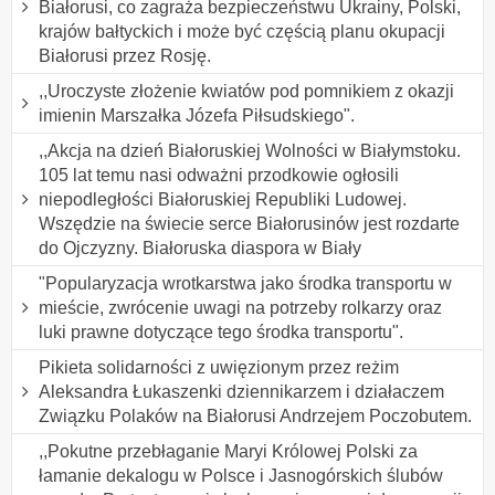
Białorusi, co zagraża bezpieczeństwu Ukrainy, Polski,
krajów bałtyckich i może być częścią planu okupacji
Białorusi przez Rosję.
,,Uroczyste złożenie kwiatów pod pomnikiem z okazji
imienin Marszałka Józefa Piłsudskiego".
,,Akcja na dzień Białoruskiej Wolności w Białymstoku.
105 lat temu nasi odważni przodkowie ogłosili
niepodległości Białoruskiej Republiki Ludowej.
Wszędzie na świecie serce Białorusinów jest rozdarte
do Ojczyzny. Białoruska diaspora w Biały
"Popularyzacja wrotkarstwa jako środka transportu w
mieście, zwrócenie uwagi na potrzeby rolkarzy oraz
luki prawne dotyczące tego środka transportu".
Pikieta solidarności z uwięzionym przez reżim
Aleksandra Łukaszenki dziennikarzem i działaczem
Związku Polaków na Białorusi Andrzejem Poczobutem.
,,Pokutne przebłaganie Maryi Królowej Polski za
łamanie dekalogu w Polsce i Jasnogórskich ślubów