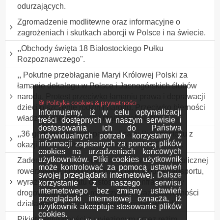
odurzających.
Zgromadzenie modlitewne oraz informacyjne o
zagrożeniach i skutkach aborcji w Polsce i na świecie.
,,Obchody święta 18 Białostockiego Pułku
Rozpoznawczego".
,, Pokutne przebłaganie Maryi Królowej Polski za
łamanie dekalogu w Polsce i Jasnogórskich ślubów
narodu. Protest przeciwko łamaniu prawa i deprawacji
🍪 Polityka cookies & prywatności
dzieci niszczenie rodzin i narodu. Przeciwko bierności
Informujemy, iż w celu optymalizacji
władz samorządowych i rządu wobec zła
treści dostępnych w naszym serwisie i
dostosowania ich do Państwa
,,36 godzinny marsz/spacer ulicami Białegostoku z
indywidualnych potrzeb korzystamy z
informacji zapisanych za pomocą plików
okazji Dnia Leniwych Spacerów". ODWOŁANY.
cookies na urządzeniach końcowych
użytkowników. Pliki cookies użytkownik
Zademonstrowanie obecności w przestrzeni publicznej
może kontrolować za pomocą ustawień
rowerzystów, promocja roweru jako środka transportu,
swojej przeglądarki internetowej. Dalsze
wyrażenie postulatu dostosowania infrastruktury
korzystanie z naszego serwisu
internetowego bez zmiany ustawień
drogowej do potrzeb rowerzystów oraz konieczności
przeglądarki internetowej oznacza, iż
działania na rzecz ich bezpieczeństwa w ruch
użytkownik akceptuje stosowanie plików
cookies.
Pikieta solidarności z uwięzionym przez reżim