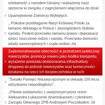
solidarność z narodem Ukrainy i wykażemy nasz
sprzeciw w związku z zagrożeniem włączenia do dział
Upamiętnienie Żołnierzy Wyklętych.
,, Pokutne przebłaganie Maryi Królowej Polski za
łamanie dekalogu w Polsce i Jasnogórskich ślubów
narodu. Protest przeciwko łamaniu prawa i deprawacji
dzieci niszczenie rodzin i narodu. Przeciwko bierności
władz samorządowych i rządu wobec zła
Zademonstrowanie obecności w przestrzeni publicznej
rowerzystów, promocja roweru jako środka transportu,
wyrażenie postulatu dostosowania infrastruktury
drogowej do potrzeb rowerzystów oraz konieczności
działania na rzecz ich bezpieczeństwa w ruch
"Światło Pamięci Niezwyciężonym w dekadę 100 lecia
odzyskania niepodległości".
,,Pikieta solidarności z uwięzionym przez reżim
Aleksandra Łukaszenki dziennikarzem i członkiem
Zarządu Głównego ZPB Andrzejem Poczobutem. 16