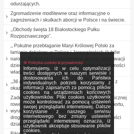
odurzających.
Zgromadzenie modlitewne oraz informacyjne o
zagrożeniach i skutkach aborcji w Polsce i na świecie.
,,Obchody święta 18 Białostockiego Pułku
Rozpoznawczego".
,, Pokutne przebłaganie Maryi Królowej Polski za
łamanie dekalogu w Polsce i Jasnogórskich ślubów
narodu. Protest przeciwko łamaniu prawa i deprawacji
🍪 Polityka cookies & prywatności
dzieci niszczenie rodzin i narodu. Przeciwko bierności
Informujemy, iż w celu optymalizacji
władz samorządowych i rządu wobec zła
treści dostępnych w naszym serwisie i
dostosowania ich do Państwa
,,36 godzinny marsz/spacer ulicami Białegostoku z
indywidualnych potrzeb korzystamy z
informacji zapisanych za pomocą plików
okazji Dnia Leniwych Spacerów". ODWOŁANY.
cookies na urządzeniach końcowych
użytkowników. Pliki cookies użytkownik
Zademonstrowanie obecności w przestrzeni publicznej
może kontrolować za pomocą ustawień
rowerzystów, promocja roweru jako środka transportu,
swojej przeglądarki internetowej. Dalsze
wyrażenie postulatu dostosowania infrastruktury
korzystanie z naszego serwisu
internetowego bez zmiany ustawień
drogowej do potrzeb rowerzystów oraz konieczności
przeglądarki internetowej oznacza, iż
działania na rzecz ich bezpieczeństwa w ruch
użytkownik akceptuje stosowanie plików
cookies.
Pikieta solidarności z uwięzionym przez reżim