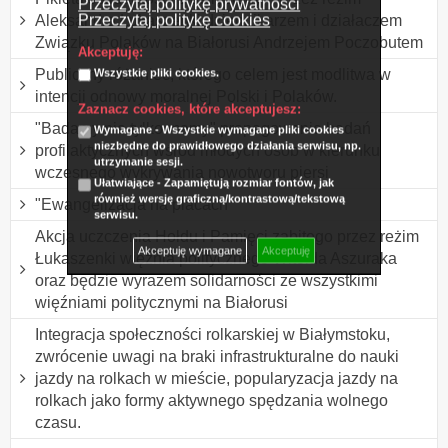
Przeczytaj politykę prywatności
Przeczytaj politykę cookies
Aleksandra Łukaszenki dziennikarzem i działaczem
Związku Polaków na Białorusi Andrzejem Poczobutem
Akceptuję:
Publiczny różaniec, którego celem jest modlitwa w
Wszystkie pliki cookies.
intencji odnowy moralnej Polski i Polaków.
Zaznacz cookies, które akceptujesz:
"Badamy nie tylko mamy" propagowanie badań
Wymagane - Wszystkie wymagane pliki cookies
niezbędne do prawidłowego działania serwisu, np.
profilaktycznych wśród młodych osób w kierunku
utrzymanie sesji.
wczesnego wykrywania nowotworu piersi
Ułatwiające - Zapamiętują rozmiar fontów, jak
również wersję graficzną/kontrastową/tekstową
"Ewangelizacja na placach"
serwisu.
Akcja uczczenia Hołdu i Pamięci zabitego przez reżim
Akceptuję wymagane
Akceptuję
Łukaszenki więźnia politycznego Witolda Aszuraka
oraz będzie wyrazem solidarności ze wszystkimi
więźniami politycznymi na Białorusi
Integracja społeczności rolkarskiej w Białymstoku,
zwrócenie uwagi na braki infrastrukturalne do nauki
jazdy na rolkach w mieście, popularyzacja jazdy na
rolkach jako formy aktywnego spędzania wolnego
czasu.