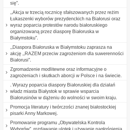
się”.
,,Akcja w trzecią rocznicę sfałszowanych przez reżim
Łukaszenki wyborów prezydenckich na Białorusi oraz
wyraz poparcia protestów narodu białoruskiego
organizowaną przez diasporę Białoruska w
Białymstoku”.
,,Diaspora Białoruska w Białymstoku zaprasza na
akcję ,,RAZEM przeciw zagrożeniom dla suwerenności
Białorusi”.
Zgromadzenie modlitewne oraz informacyjne o
zagrożeniach i skutkach aborcji w Polsce i na świecie.
. Wyrazy poparcia diaspory Białoruskiej dla działań
władz miasta Białystok w sprawie wsparcia
Białorusinów w dążeniu do wolności w swoim kraju.
Promocja literatury i twórczości znanej białostockiej
pisarki Anny Markowej.
Promowanie programu „Obywatelska Kontrola
Wyborów”, rozdawanie ulotek i używanie nagłośnienia.