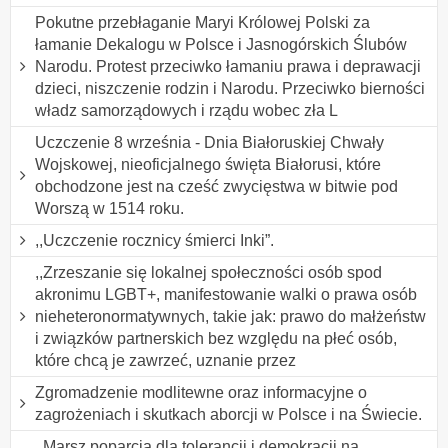
Pokutne przebłaganie Maryi Królowej Polski za
łamanie Dekalogu w Polsce i Jasnogórskich Ślubów
Narodu. Protest przeciwko łamaniu prawa i deprawacji
dzieci, niszczenie rodzin i Narodu. Przeciwko bierności
władz samorządowych i rządu wobec zła L
Uczczenie 8 września - Dnia Białoruskiej Chwały
Wojskowej, nieoficjalnego święta Białorusi, które
obchodzone jest na cześć zwycięstwa w bitwie pod
Worszą w 1514 roku.
,,Uczczenie rocznicy śmierci Inki”.
,,Zrzeszanie się lokalnej społeczności osób spod
akronimu LGBT+, manifestowanie walki o prawa osób
nieheteronormatywnych, takie jak: prawo do małżeństw
i związków partnerskich bez względu na płeć osób,
które chcą je zawrzeć, uznanie przez
Zgromadzenie modlitewne oraz informacyjne o
zagrożeniach i skutkach aborcji w Polsce i na Świecie.
,,Marsz poparcia dla tolerancji i demokracji na