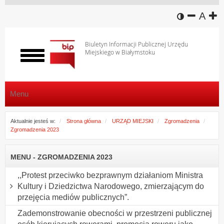
wersja k
zmniej
domy
z
A
Biuletyn Informacji Publicznej Urzędu
Miejskiego w Białymstoku
Włącz
menu
Menu
Aktualnie jesteś w:
Strona główna
URZĄD MIEJSKI
Zgromadzenia
Zgromadzenia 2023
MENU - ZGROMADZENIA 2023
,,Protest przeciwko bezprawnym działaniom Ministra
Kultury i Dziedzictwa Narodowego, zmierzającym do
przejęcia mediów publicznych”.
Zademonstrowanie obecności w przestrzeni publicznej