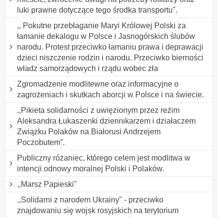
luki prawne dotyczące tego środka transportu".
,, Pokutne przebłaganie Maryi Królowej Polski za
łamanie dekalogu w Polsce i Jasnogórskich ślubów
narodu. Protest przeciwko łamaniu prawa i deprawacji
dzieci niszczenie rodzin i narodu. Przeciwko bierności
władz samorządowych i rządu wobec zła
Zgromadzenie modlitewne oraz informacyjne o
zagrożeniach i skutkach aborcji w Polsce i na świecie.
,,Pikieta solidarności z uwięzionym przez reżim
Aleksandra Łukaszenki dziennikarzem i działaczem
Związku Polaków na Białorusi Andrzejem
Poczobutem”.
Publiczny różaniec, którego celem jest modlitwa w
intencji odnowy moralnej Polski i Polaków.
,,Marsz Papieski"
,,Solidarni z narodem Ukrainy" - przeciwko
znajdowaniu się wojsk rosyjskich na terytorium