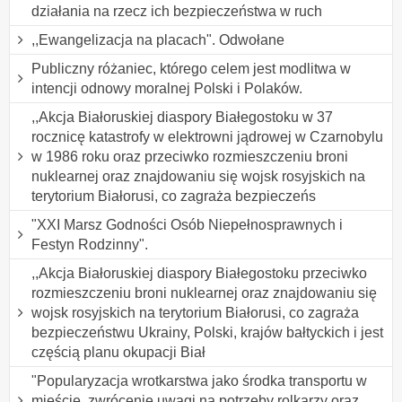
działania na rzecz ich bezpieczeństwa w ruch
,,Ewangelizacja na placach". Odwołane
Publiczny różaniec, którego celem jest modlitwa w
intencji odnowy moralnej Polski i Polaków.
,,Akcja Białoruskiej diaspory Białegostoku w 37
rocznicę katastrofy w elektrowni jądrowej w Czarnobylu
w 1986 roku oraz przeciwko rozmieszczeniu broni
nuklearnej oraz znajdowaniu się wojsk rosyjskich na
terytorium Białorusi, co zagraża bezpieczeńs
"XXI Marsz Godności Osób Niepełnosprawnych i
Festyn Rodzinny".
,,Akcja Białoruskiej diaspory Białegostoku przeciwko
rozmieszczeniu broni nuklearnej oraz znajdowaniu się
wojsk rosyjskich na terytorium Białorusi, co zagraża
bezpieczeństwu Ukrainy, Polski, krajów bałtyckich i jest
częścią planu okupacji Biał
"Popularyzacja wrotkarstwa jako środka transportu w
mieście, zwrócenie uwagi na potrzeby rolkarzy oraz