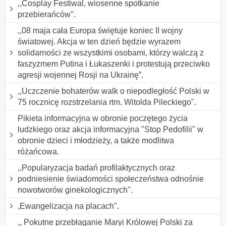
,,Cosplay Festiwal, wiosenne spotkanie
przebierańców".
,,08 maja cała Europa świętuje koniec II wojny
światowej. Akcja w ten dzień będzie wyrazem
solidarności ze wszystkimi osobami, którzy walczą z
faszyzmem Putina i Łukaszenki i protestują przeciwko
agresji wojennej Rosji na Ukrainę”.
,,Uczczenie bohaterów walk o niepodległość Polski w
75 rocznicę rozstrzelania rtm. Witolda Pileckiego".
Pikieta informacyjna w obronie poczętego życia
ludzkiego oraz akcja informacyjna "Stop Pedofilii" w
obronie dzieci i młodzieży, a także modlitwa
różańcowa.
,,Popularyzacja badań profilaktycznych oraz
podniesienie świadomości społeczeństwa odnośnie
nowotworów ginekologicznych".
,Ewangelizacja na placach".
,, Pokutne przebłaganie Maryi Królowej Polski za