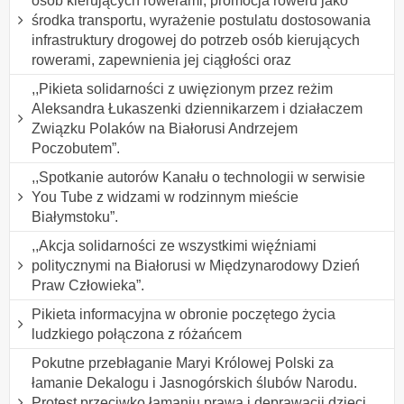
osób kierujących rowerami, promocja roweru jako
środka transportu, wyrażenie postulatu dostosowania
infrastruktury drogowej do potrzeb osób kierujących
rowerami, zapewnienia jej ciągłości oraz
,,Pikieta solidarności z uwięzionym przez reżim
Aleksandra Łukaszenki dziennikarzem i działaczem
Związku Polaków na Białorusi Andrzejem
Poczobutem”.
,,Spotkanie autorów Kanału o technologii w serwisie
You Tube z widzami w rodzinnym mieście
Białymstoku”.
,,Akcja solidarności ze wszystkimi więźniami
politycznymi na Białorusi w Międzynarodowy Dzień
Praw Człowieka”.
Pikieta informacyjna w obronie poczętego życia
ludzkiego połączona z różańcem
Pokutne przebłaganie Maryi Królowej Polski za
łamanie Dekalogu i Jasnogórskich ślubów Narodu.
Protest przeciwko łamaniu prawa i deprawacji dzieci,