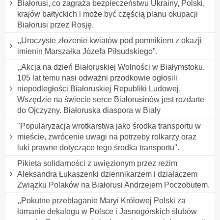
Białorusi, co zagraża bezpieczeństwu Ukrainy, Polski,
krajów bałtyckich i może być częścią planu okupacji
Białorusi przez Rosję.
,,Uroczyste złożenie kwiatów pod pomnikiem z okazji
imienin Marszałka Józefa Piłsudskiego".
,,Akcja na dzień Białoruskiej Wolności w Białymstoku.
105 lat temu nasi odważni przodkowie ogłosili
niepodległości Białoruskiej Republiki Ludowej.
Wszędzie na świecie serce Białorusinów jest rozdarte
do Ojczyzny. Białoruska diaspora w Biały
"Popularyzacja wrotkarstwa jako środka transportu w
mieście, zwrócenie uwagi na potrzeby rolkarzy oraz
luki prawne dotyczące tego środka transportu".
Pikieta solidarności z uwięzionym przez reżim
Aleksandra Łukaszenki dziennikarzem i działaczem
Związku Polaków na Białorusi Andrzejem Poczobutem.
,,Pokutne przebłaganie Maryi Królowej Polski za
łamanie dekalogu w Polsce i Jasnogórskich ślubów