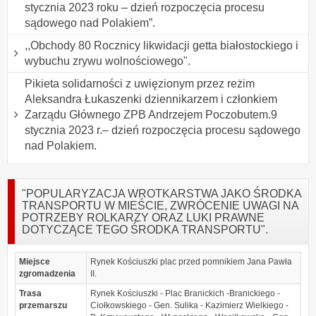
stycznia 2023 roku – dzień rozpoczęcia procesu
sądowego nad Polakiem”.
,,Obchody 80 Rocznicy likwidacji getta białostockiego i
wybuchu zrywu wolnościowego".
Pikieta solidarności z uwięzionym przez reżim
Aleksandra Łukaszenki dziennikarzem i członkiem
Zarządu Głównego ZPB Andrzejem Poczobutem.9
stycznia 2023 r.– dzień rozpoczęcia procesu sądowego
nad Polakiem.
"POPULARYZACJA WROTKARSTWA JAKO ŚRODKA
TRANSPORTU W MIEŚCIE, ZWRÓCENIE UWAGI NA
POTRZEBY ROLKARZY ORAZ LUKI PRAWNE
DOTYCZĄCE TEGO ŚRODKA TRANSPORTU".
Miejsce
Rynek Kościuszki plac przed pomnikiem Jana Pawła
zgromadzenia
II.
Trasa
Rynek Kościuszki - Plac Branickich -Branickiego -
przemarszu
Ciołkowskiego - Gen. Sulika - Kazimierz Wielkiego -