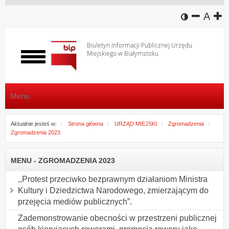
wersja k
zmniej
domy
z
A
Biuletyn Informacji Publicznej Urzędu
Miejskiego w Białymstoku
Włącz
menu
Menu
Aktualnie jesteś w:
Strona główna
URZĄD MIEJSKI
Zgromadzenia
Zgromadzenia 2023
MENU - ZGROMADZENIA 2023
,,Protest przeciwko bezprawnym działaniom Ministra
Kultury i Dziedzictwa Narodowego, zmierzającym do
przejęcia mediów publicznych”.
Zademonstrowanie obecności w przestrzeni publicznej