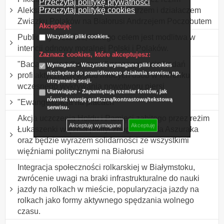
Przeczytaj politykę prywatności
Przeczytaj politykę cookies
Aleksandra Łukaszenki dziennikarzem i działaczem
Związku Polaków na Białorusi Andrzejem Poczobutem
Akceptuję:
Publiczny różaniec, którego celem jest modlitwa w
Wszystkie pliki cookies.
intencji odnowy moralnej Polski i Polaków.
Zaznacz cookies, które akceptujesz:
"Badamy nie tylko mamy" propagowanie badań
Wymagane - Wszystkie wymagane pliki cookies
niezbędne do prawidłowego działania serwisu, np.
profilaktycznych wśród młodych osób w kierunku
utrzymanie sesji.
wczesnego wykrywania nowotworu piersi
Ułatwiające - Zapamiętują rozmiar fontów, jak
również wersję graficzną/kontrastową/tekstową
"Ewangelizacja na placach"
serwisu.
Akcja uczczenia Hołdu i Pamięci zabitego przez reżim
Akceptuję wymagane
Akceptuję
Łukaszenki więźnia politycznego Witolda Aszuraka
oraz będzie wyrazem solidarności ze wszystkimi
więźniami politycznymi na Białorusi
Integracja społeczności rolkarskiej w Białymstoku,
zwrócenie uwagi na braki infrastrukturalne do nauki
jazdy na rolkach w mieście, popularyzacja jazdy na
rolkach jako formy aktywnego spędzania wolnego
czasu.