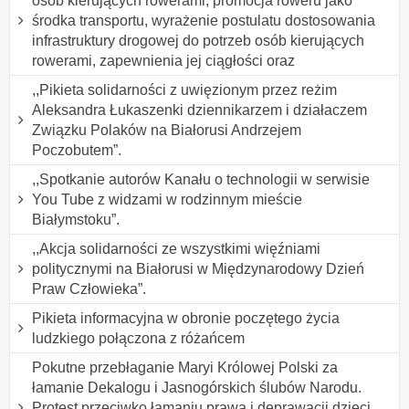
osób kierujących rowerami, promocja roweru jako
środka transportu, wyrażenie postulatu dostosowania
infrastruktury drogowej do potrzeb osób kierujących
rowerami, zapewnienia jej ciągłości oraz
,,Pikieta solidarności z uwięzionym przez reżim
Aleksandra Łukaszenki dziennikarzem i działaczem
Związku Polaków na Białorusi Andrzejem
Poczobutem”.
,,Spotkanie autorów Kanału o technologii w serwisie
You Tube z widzami w rodzinnym mieście
Białymstoku”.
,,Akcja solidarności ze wszystkimi więźniami
politycznymi na Białorusi w Międzynarodowy Dzień
Praw Człowieka”.
Pikieta informacyjna w obronie poczętego życia
ludzkiego połączona z różańcem
Pokutne przebłaganie Maryi Królowej Polski za
łamanie Dekalogu i Jasnogórskich ślubów Narodu.
Protest przeciwko łamaniu prawa i deprawacji dzieci,