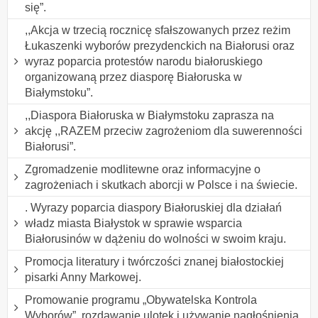
się”.
,,Akcja w trzecią rocznicę sfałszowanych przez reżim
Łukaszenki wyborów prezydenckich na Białorusi oraz
wyraz poparcia protestów narodu białoruskiego
organizowaną przez diasporę Białoruska w
Białymstoku”.
,,Diaspora Białoruska w Białymstoku zaprasza na
akcję ,,RAZEM przeciw zagrożeniom dla suwerenności
Białorusi”.
Zgromadzenie modlitewne oraz informacyjne o
zagrożeniach i skutkach aborcji w Polsce i na świecie.
. Wyrazy poparcia diaspory Białoruskiej dla działań
władz miasta Białystok w sprawie wsparcia
Białorusinów w dążeniu do wolności w swoim kraju.
Promocja literatury i twórczości znanej białostockiej
pisarki Anny Markowej.
Promowanie programu „Obywatelska Kontrola
Wyborów”, rozdawanie ulotek i używanie nagłośnienia.