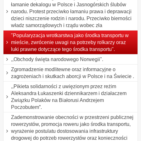
łamanie dekalogu w Polsce i Jasnogórskich ślubów
narodu. Protest przeciwko łamaniu prawa i deprawacji
dzieci niszczenie rodzin i narodu. Przeciwko bierności
władz samorządowych i rządu wobec zła
"Popularyzacja wrotkarstwa jako środka transportu w
mieście, zwrócenie uwagi na potrzeby rolkarzy oraz
luki prawne dotyczące tego środka transportu".
,,Obchody święta narodowego Norwegii".
Zgromadzenie modlitewne oraz informacyjne o
zagrożeniach i skutkach aborcji w Polsce i na Świecie .
,,Pikieta solidarności z uwięzionym przez reżim
Aleksandra Łukaszenki dziennikarzem i działaczem
Związku Polaków na Białorusi Andrzejem
Poczobutem”.
Zademonstrowanie obecności w przestrzeni publicznej
rowerzystów, promocja roweru jako środka transportu,
wyrażenie postulatu dostosowania infrastruktury
drogowej do potrzeb rowerzystów oraz konieczności