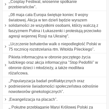
,,Cosplay Festiwal, wiosenne spotkanie
przebierańców".
,,08 maja cała Europa świętuje koniec II wojny
światowej. Akcja w ten dzień będzie wyrazem
solidarności ze wszystkimi osobami, którzy walczą z
faszyzmem Putina i Łukaszenki i protestują przeciwko
agresji wojennej Rosji na Ukrainę”.
,,Uczczenie bohaterów walk o niepodległość Polski w
75 rocznicę rozstrzelania rtm. Witolda Pileckiego".
Pikieta informacyjna w obronie poczętego życia
ludzkiego oraz akcja informacyjna "Stop Pedofilii" w
obronie dzieci i młodzieży, a także modlitwa
różańcowa.
,,Popularyzacja badań profilaktycznych oraz
podniesienie świadomości społeczeństwa odnośnie
nowotworów ginekologicznych".
,Ewangelizacja na placach".
,, Pokutne przebłaganie Maryi Królowej Polski za