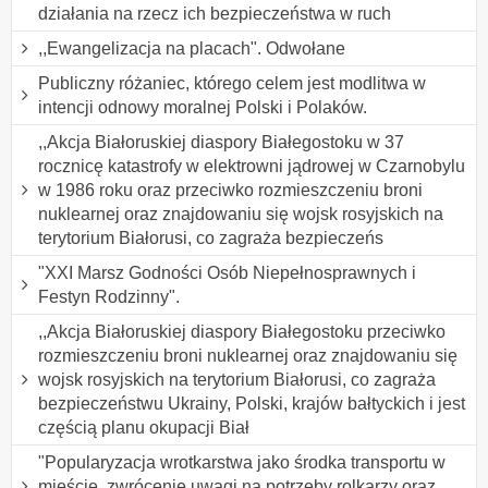
działania na rzecz ich bezpieczeństwa w ruch
,,Ewangelizacja na placach". Odwołane
Publiczny różaniec, którego celem jest modlitwa w
intencji odnowy moralnej Polski i Polaków.
,,Akcja Białoruskiej diaspory Białegostoku w 37
rocznicę katastrofy w elektrowni jądrowej w Czarnobylu
w 1986 roku oraz przeciwko rozmieszczeniu broni
nuklearnej oraz znajdowaniu się wojsk rosyjskich na
terytorium Białorusi, co zagraża bezpieczeńs
"XXI Marsz Godności Osób Niepełnosprawnych i
Festyn Rodzinny".
,,Akcja Białoruskiej diaspory Białegostoku przeciwko
rozmieszczeniu broni nuklearnej oraz znajdowaniu się
wojsk rosyjskich na terytorium Białorusi, co zagraża
bezpieczeństwu Ukrainy, Polski, krajów bałtyckich i jest
częścią planu okupacji Biał
"Popularyzacja wrotkarstwa jako środka transportu w
mieście, zwrócenie uwagi na potrzeby rolkarzy oraz