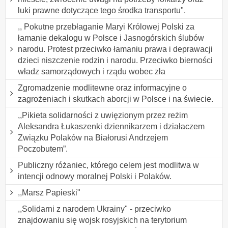
luki prawne dotyczące tego środka transportu".
,, Pokutne przebłaganie Maryi Królowej Polski za
łamanie dekalogu w Polsce i Jasnogórskich ślubów
narodu. Protest przeciwko łamaniu prawa i deprawacji
dzieci niszczenie rodzin i narodu. Przeciwko bierności
władz samorządowych i rządu wobec zła
Zgromadzenie modlitewne oraz informacyjne o
zagrożeniach i skutkach aborcji w Polsce i na świecie.
,,Pikieta solidarności z uwięzionym przez reżim
Aleksandra Łukaszenki dziennikarzem i działaczem
Związku Polaków na Białorusi Andrzejem
Poczobutem”.
Publiczny różaniec, którego celem jest modlitwa w
intencji odnowy moralnej Polski i Polaków.
,,Marsz Papieski"
,,Solidarni z narodem Ukrainy" - przeciwko
znajdowaniu się wojsk rosyjskich na terytorium