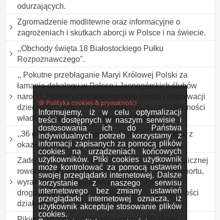
odurzających.
Zgromadzenie modlitewne oraz informacyjne o
zagrożeniach i skutkach aborcji w Polsce i na świecie.
,,Obchody święta 18 Białostockiego Pułku
Rozpoznawczego".
,, Pokutne przebłaganie Maryi Królowej Polski za
łamanie dekalogu w Polsce i Jasnogórskich ślubów
narodu. Protest przeciwko łamaniu prawa i deprawacji
🍪 Polityka cookies & prywatności
dzieci niszczenie rodzin i narodu. Przeciwko bierności
Informujemy, iż w celu optymalizacji
władz samorządowych i rządu wobec zła
treści dostępnych w naszym serwisie i
dostosowania ich do Państwa
,,36 godzinny marsz/spacer ulicami Białegostoku z
indywidualnych potrzeb korzystamy z
informacji zapisanych za pomocą plików
okazji Dnia Leniwych Spacerów". ODWOŁANY.
cookies na urządzeniach końcowych
użytkowników. Pliki cookies użytkownik
Zademonstrowanie obecności w przestrzeni publicznej
może kontrolować za pomocą ustawień
rowerzystów, promocja roweru jako środka transportu,
swojej przeglądarki internetowej. Dalsze
wyrażenie postulatu dostosowania infrastruktury
korzystanie z naszego serwisu
internetowego bez zmiany ustawień
drogowej do potrzeb rowerzystów oraz konieczności
przeglądarki internetowej oznacza, iż
działania na rzecz ich bezpieczeństwa w ruch
użytkownik akceptuje stosowanie plików
cookies.
Pikieta solidarności z uwięzionym przez reżim