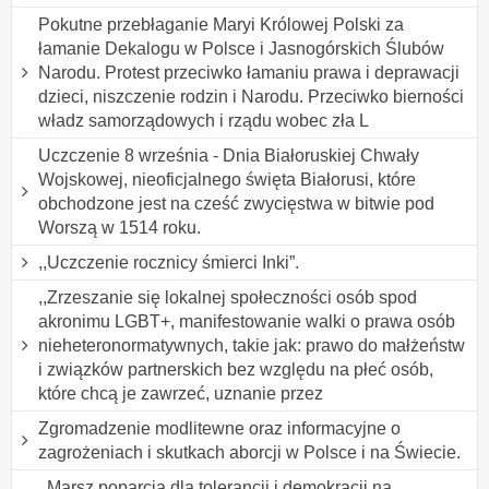
Pokutne przebłaganie Maryi Królowej Polski za
łamanie Dekalogu w Polsce i Jasnogórskich Ślubów
Narodu. Protest przeciwko łamaniu prawa i deprawacji
dzieci, niszczenie rodzin i Narodu. Przeciwko bierności
władz samorządowych i rządu wobec zła L
Uczczenie 8 września - Dnia Białoruskiej Chwały
Wojskowej, nieoficjalnego święta Białorusi, które
obchodzone jest na cześć zwycięstwa w bitwie pod
Worszą w 1514 roku.
,,Uczczenie rocznicy śmierci Inki”.
,,Zrzeszanie się lokalnej społeczności osób spod
akronimu LGBT+, manifestowanie walki o prawa osób
nieheteronormatywnych, takie jak: prawo do małżeństw
i związków partnerskich bez względu na płeć osób,
które chcą je zawrzeć, uznanie przez
Zgromadzenie modlitewne oraz informacyjne o
zagrożeniach i skutkach aborcji w Polsce i na Świecie.
,,Marsz poparcia dla tolerancji i demokracji na