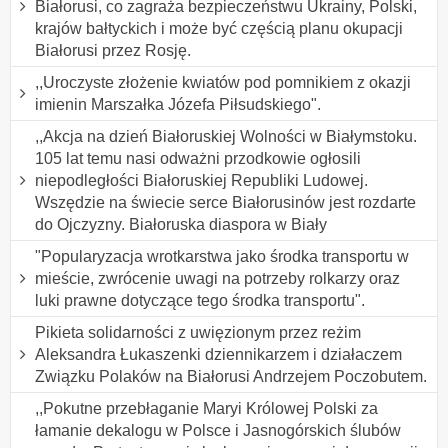
Białorusi, co zagraża bezpieczeństwu Ukrainy, Polski,
krajów bałtyckich i może być częścią planu okupacji
Białorusi przez Rosję.
,,Uroczyste złożenie kwiatów pod pomnikiem z okazji
imienin Marszałka Józefa Piłsudskiego".
,,Akcja na dzień Białoruskiej Wolności w Białymstoku.
105 lat temu nasi odważni przodkowie ogłosili
niepodległości Białoruskiej Republiki Ludowej.
Wszędzie na świecie serce Białorusinów jest rozdarte
do Ojczyzny. Białoruska diaspora w Biały
"Popularyzacja wrotkarstwa jako środka transportu w
mieście, zwrócenie uwagi na potrzeby rolkarzy oraz
luki prawne dotyczące tego środka transportu".
Pikieta solidarności z uwięzionym przez reżim
Aleksandra Łukaszenki dziennikarzem i działaczem
Związku Polaków na Białorusi Andrzejem Poczobutem.
,,Pokutne przebłaganie Maryi Królowej Polski za
łamanie dekalogu w Polsce i Jasnogórskich ślubów