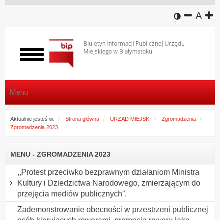
wersja k
zmniej
domy
z
A
Biuletyn Informacji Publicznej Urzędu
Miejskiego w Białymstoku
Włącz
menu
Menu
Aktualnie jesteś w:
Strona główna
URZĄD MIEJSKI
Zgromadzenia
Zgromadzenia 2023
MENU - ZGROMADZENIA 2023
,,Protest przeciwko bezprawnym działaniom Ministra
Kultury i Dziedzictwa Narodowego, zmierzającym do
przejęcia mediów publicznych”.
Zademonstrowanie obecności w przestrzeni publicznej