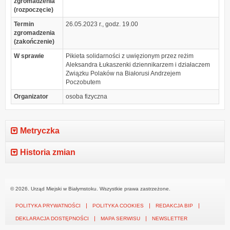
zgromadzenia
(rozpoczęcie)
Termin
26.05.2023 r., godz. 19.00
zgromadzenia
(zakończenie)
W sprawie
Pikieta solidarności z uwięzionym przez reżim
Aleksandra Łukaszenki dziennikarzem i działaczem
Związku Polaków na Białorusi Andrzejem
Poczobutem
Organizator
osoba fizyczna
Metryczka
Historia zmian
© 2026. Urząd Miejski w Białymstoku. Wszystkie prawa zastrzeżone.
POLITYKA PRYWATNOŚCI
POLITYKA COOKIES
REDAKCJA BIP
DEKLARACJA DOSTĘPNOŚCI
MAPA SERWISU
NEWSLETTER