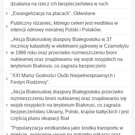
działania na rzecz ich bezpieczeństwa w ruch
,,Ewangelizacja na placach". Odwołane
Publiczny różaniec, którego celem jest modlitwa w
intencji odnowy moralnej Polski i Polaków.
,,Akcja Białoruskiej diaspory Białegostoku w 37
rocznicę katastrofy w elektrowni jądrowej w Czarnobylu
w 1986 roku oraz przeciwko rozmieszczeniu broni
nuklearnej oraz znajdowaniu się wojsk rosyjskich na
terytorium Białorusi, co zagraża bezpieczeńs
"XXI Marsz Godności Osób Niepełnosprawnych i
Festyn Rodzinny".
,,Akcja Białoruskiej diaspory Białegostoku przeciwko
rozmieszczeniu broni nuklearnej oraz znajdowaniu się
wojsk rosyjskich na terytorium Białorusi, co zagraża
bezpieczeństwu Ukrainy, Polski, krajów bałtyckich i jest
częścią planu okupacji Biał
"Popularyzacja wrotkarstwa jako środka transportu w
mieście, zwrócenie uwagi na potrzeby rolkarzy oraz