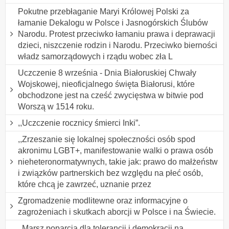
Pokutne przebłaganie Maryi Królowej Polski za
łamanie Dekalogu w Polsce i Jasnogórskich Ślubów
Narodu. Protest przeciwko łamaniu prawa i deprawacji
dzieci, niszczenie rodzin i Narodu. Przeciwko bierności
władz samorządowych i rządu wobec zła L
Uczczenie 8 września - Dnia Białoruskiej Chwały
Wojskowej, nieoficjalnego święta Białorusi, które
obchodzone jest na cześć zwycięstwa w bitwie pod
Worszą w 1514 roku.
,,Uczczenie rocznicy śmierci Inki”.
,,Zrzeszanie się lokalnej społeczności osób spod
akronimu LGBT+, manifestowanie walki o prawa osób
nieheteronormatywnych, takie jak: prawo do małżeństw
i związków partnerskich bez względu na płeć osób,
które chcą je zawrzeć, uznanie przez
Zgromadzenie modlitewne oraz informacyjne o
zagrożeniach i skutkach aborcji w Polsce i na Świecie.
,,Marsz poparcia dla tolerancji i demokracji na