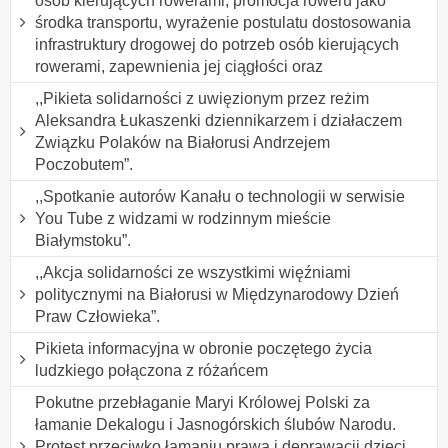
osób kierujących rowerami, promocja roweru jako
środka transportu, wyrażenie postulatu dostosowania
infrastruktury drogowej do potrzeb osób kierujących
rowerami, zapewnienia jej ciągłości oraz
,,Pikieta solidarności z uwięzionym przez reżim
Aleksandra Łukaszenki dziennikarzem i działaczem
Związku Polaków na Białorusi Andrzejem
Poczobutem”.
,,Spotkanie autorów Kanału o technologii w serwisie
You Tube z widzami w rodzinnym mieście
Białymstoku”.
,,Akcja solidarności ze wszystkimi więźniami
politycznymi na Białorusi w Międzynarodowy Dzień
Praw Człowieka”.
Pikieta informacyjna w obronie poczętego życia
ludzkiego połączona z różańcem
Pokutne przebłaganie Maryi Królowej Polski za
łamanie Dekalogu i Jasnogórskich ślubów Narodu.
Protest przeciwko łamaniu prawa i deprawacji dzieci,