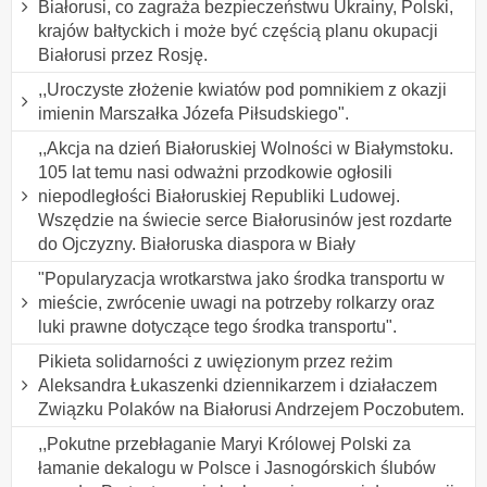
Białorusi, co zagraża bezpieczeństwu Ukrainy, Polski,
krajów bałtyckich i może być częścią planu okupacji
Białorusi przez Rosję.
,,Uroczyste złożenie kwiatów pod pomnikiem z okazji
imienin Marszałka Józefa Piłsudskiego".
,,Akcja na dzień Białoruskiej Wolności w Białymstoku.
105 lat temu nasi odważni przodkowie ogłosili
niepodległości Białoruskiej Republiki Ludowej.
Wszędzie na świecie serce Białorusinów jest rozdarte
do Ojczyzny. Białoruska diaspora w Biały
"Popularyzacja wrotkarstwa jako środka transportu w
mieście, zwrócenie uwagi na potrzeby rolkarzy oraz
luki prawne dotyczące tego środka transportu".
Pikieta solidarności z uwięzionym przez reżim
Aleksandra Łukaszenki dziennikarzem i działaczem
Związku Polaków na Białorusi Andrzejem Poczobutem.
,,Pokutne przebłaganie Maryi Królowej Polski za
łamanie dekalogu w Polsce i Jasnogórskich ślubów