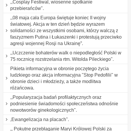
,,Cosplay Festiwal, wiosenne spotkanie
przebierańców".
,,08 maja cała Europa świętuje koniec II wojny
światowej. Akcja w ten dzień będzie wyrazem
solidarności ze wszystkimi osobami, którzy walczą z
faszyzmem Putina i Łukaszenki i protestują przeciwko
agresji wojennej Rosji na Ukrainę”.
,,Uczczenie bohaterów walk o niepodległość Polski w
75 rocznicę rozstrzelania rtm. Witolda Pileckiego".
Pikieta informacyjna w obronie poczętego życia
ludzkiego oraz akcja informacyjna "Stop Pedofilii" w
obronie dzieci i młodzieży, a także modlitwa
różańcowa.
,,Popularyzacja badań profilaktycznych oraz
podniesienie świadomości społeczeństwa odnośnie
nowotworów ginekologicznych".
,Ewangelizacja na placach".
,, Pokutne przebłaganie Maryi Królowej Polski za