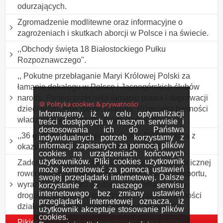
odurzających.
Zgromadzenie modlitewne oraz informacyjne o
zagrożeniach i skutkach aborcji w Polsce i na świecie.
,,Obchody święta 18 Białostockiego Pułku
Rozpoznawczego".
,, Pokutne przebłaganie Maryi Królowej Polski za
łamanie dekalogu w Polsce i Jasnogórskich ślubów
narodu. Protest przeciwko łamaniu prawa i deprawacji
🍪 Polityka cookies & prywatności
dzieci niszczenie rodzin i narodu. Przeciwko bierności
Informujemy, iż w celu optymalizacji
władz samorządowych i rządu wobec zła
treści dostępnych w naszym serwisie i
dostosowania ich do Państwa
,,36 godzinny marsz/spacer ulicami Białegostoku z
indywidualnych potrzeb korzystamy z
informacji zapisanych za pomocą plików
okazji Dnia Leniwych Spacerów". ODWOŁANY.
cookies na urządzeniach końcowych
użytkowników. Pliki cookies użytkownik
Zademonstrowanie obecności w przestrzeni publicznej
może kontrolować za pomocą ustawień
rowerzystów, promocja roweru jako środka transportu,
swojej przeglądarki internetowej. Dalsze
wyrażenie postulatu dostosowania infrastruktury
korzystanie z naszego serwisu
internetowego bez zmiany ustawień
drogowej do potrzeb rowerzystów oraz konieczności
przeglądarki internetowej oznacza, iż
działania na rzecz ich bezpieczeństwa w ruch
użytkownik akceptuje stosowanie plików
cookies.
Pikieta solidarności z uwięzionym przez reżim