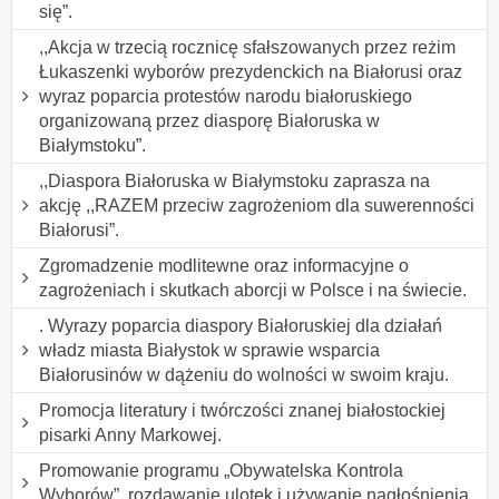
się”.
,,Akcja w trzecią rocznicę sfałszowanych przez reżim
Łukaszenki wyborów prezydenckich na Białorusi oraz
wyraz poparcia protestów narodu białoruskiego
organizowaną przez diasporę Białoruska w
Białymstoku”.
,,Diaspora Białoruska w Białymstoku zaprasza na
akcję ,,RAZEM przeciw zagrożeniom dla suwerenności
Białorusi”.
Zgromadzenie modlitewne oraz informacyjne o
zagrożeniach i skutkach aborcji w Polsce i na świecie.
. Wyrazy poparcia diaspory Białoruskiej dla działań
władz miasta Białystok w sprawie wsparcia
Białorusinów w dążeniu do wolności w swoim kraju.
Promocja literatury i twórczości znanej białostockiej
pisarki Anny Markowej.
Promowanie programu „Obywatelska Kontrola
Wyborów”, rozdawanie ulotek i używanie nagłośnienia.