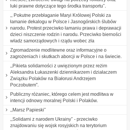
luki prawne dotyczące tego środka transportu".
,, Pokutne przebłaganie Maryi Królowej Polski za
łamanie dekalogu w Polsce i Jasnogórskich ślubów
narodu. Protest przeciwko łamaniu prawa i deprawacji
dzieci niszczenie rodzin i narodu. Przeciwko bierności
władz samorządowych i rządu wobec zła
Zgromadzenie modlitewne oraz informacyjne o
zagrożeniach i skutkach aborcji w Polsce i na świecie.
,,Pikieta solidarności z uwięzionym przez reżim
Aleksandra Łukaszenki dziennikarzem i działaczem
Związku Polaków na Białorusi Andrzejem
Poczobutem”.
Publiczny różaniec, którego celem jest modlitwa w
intencji odnowy moralnej Polski i Polaków.
,,Marsz Papieski"
,,Solidarni z narodem Ukrainy" - przeciwko
znajdowaniu się wojsk rosyjskich na terytorium