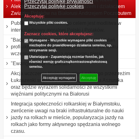
Przeczytaj politykę prywatności
Przeczytaj politykę cookies
Aleksandra Łukaszenki dziennikarzem i działaczem
Związku Polaków na Białorusi Andrzejem Poczobutem
Akceptuję:
Publiczny różaniec, którego celem jest modlitwa w
Wszystkie pliki cookies.
intencji odnowy moralnej Polski i Polaków.
Zaznacz cookies, które akceptujesz:
"Badamy nie tylko mamy" propagowanie badań
Wymagane - Wszystkie wymagane pliki cookies
niezbędne do prawidłowego działania serwisu, np.
profilaktycznych wśród młodych osób w kierunku
utrzymanie sesji.
wczesnego wykrywania nowotworu piersi
Ułatwiające - Zapamiętują rozmiar fontów, jak
również wersję graficzną/kontrastową/tekstową
"Ewangelizacja na placach"
serwisu.
Akcja uczczenia Hołdu i Pamięci zabitego przez reżim
Akceptuję wymagane
Akceptuję
Łukaszenki więźnia politycznego Witolda Aszuraka
oraz będzie wyrazem solidarności ze wszystkimi
więźniami politycznymi na Białorusi
Integracja społeczności rolkarskiej w Białymstoku,
zwrócenie uwagi na braki infrastrukturalne do nauki
jazdy na rolkach w mieście, popularyzacja jazdy na
rolkach jako formy aktywnego spędzania wolnego
czasu.