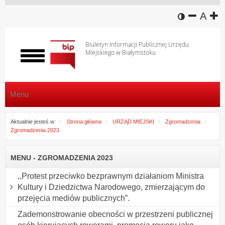
wersja k
zmniej
domy
z
A
Biuletyn Informacji Publicznej Urzędu
Miejskiego w Białymstoku
Włącz
menu
Menu
Aktualnie jesteś w:
Strona główna
URZĄD MIEJSKI
Zgromadzenia
Zgromadzenia 2023
MENU - ZGROMADZENIA 2023
,,Protest przeciwko bezprawnym działaniom Ministra
Kultury i Dziedzictwa Narodowego, zmierzającym do
przejęcia mediów publicznych”.
Zademonstrowanie obecności w przestrzeni publicznej