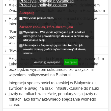
Przeczytaj politykę prywatności
Przeczytaj politykę cookies
Aleksandra Łukaszenki dziennikarzem i działaczem
Związku Polaków na Białorusi Andrzejem Poczobutem
Akceptuję:
Publiczny różaniec, którego celem jest modlitwa w
Wszystkie pliki cookies.
intencji odnowy moralnej Polski i Polaków.
Zaznacz cookies, które akceptujesz:
"Badamy nie tylko mamy" propagowanie badań
Wymagane - Wszystkie wymagane pliki cookies
niezbędne do prawidłowego działania serwisu, np.
profilaktycznych wśród młodych osób w kierunku
utrzymanie sesji.
wczesnego wykrywania nowotworu piersi
Ułatwiające - Zapamiętują rozmiar fontów, jak
również wersję graficzną/kontrastową/tekstową
"Ewangelizacja na placach"
serwisu.
Akcja uczczenia Hołdu i Pamięci zabitego przez reżim
Akceptuję wymagane
Akceptuję
Łukaszenki więźnia politycznego Witolda Aszuraka
oraz będzie wyrazem solidarności ze wszystkimi
więźniami politycznymi na Białorusi
Integracja społeczności rolkarskiej w Białymstoku,
zwrócenie uwagi na braki infrastrukturalne do nauki
jazdy na rolkach w mieście, popularyzacja jazdy na
rolkach jako formy aktywnego spędzania wolnego
czasu.