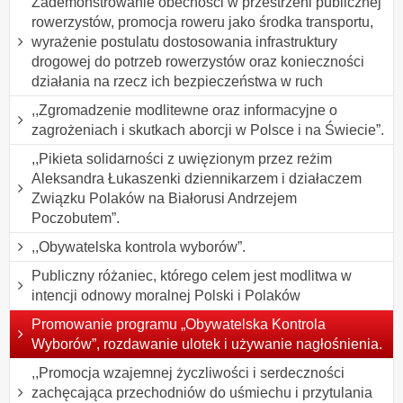
Zademonstrowanie obecności w przestrzeni publicznej
rowerzystów, promocja roweru jako środka transportu,
wyrażenie postulatu dostosowania infrastruktury
drogowej do potrzeb rowerzystów oraz konieczności
działania na rzecz ich bezpieczeństwa w ruch
,,Zgromadzenie modlitewne oraz informacyjne o
zagrożeniach i skutkach aborcji w Polsce i na Świecie”.
,,Pikieta solidarności z uwięzionym przez reżim
Aleksandra Łukaszenki dziennikarzem i działaczem
Związku Polaków na Białorusi Andrzejem
Poczobutem”.
,,Obywatelska kontrola wyborów”.
Publiczny różaniec, którego celem jest modlitwa w
intencji odnowy moralnej Polski i Polaków
Promowanie programu „Obywatelska Kontrola
Wyborów”, rozdawanie ulotek i używanie nagłośnienia.
,,Promocja wzajemnej życzliwości i serdeczności
zachęcająca przechodniów do uśmiechu i przytulania