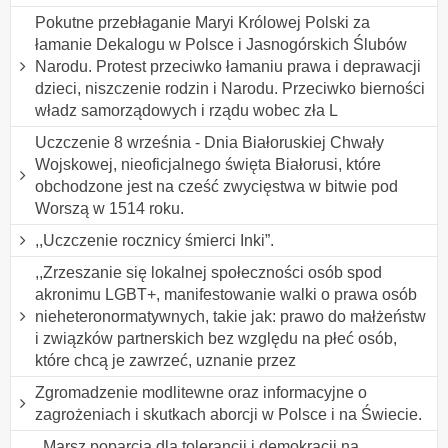
Pokutne przebłaganie Maryi Królowej Polski za
łamanie Dekalogu w Polsce i Jasnogórskich Ślubów
Narodu. Protest przeciwko łamaniu prawa i deprawacji
dzieci, niszczenie rodzin i Narodu. Przeciwko bierności
władz samorządowych i rządu wobec zła L
Uczczenie 8 września - Dnia Białoruskiej Chwały
Wojskowej, nieoficjalnego święta Białorusi, które
obchodzone jest na cześć zwycięstwa w bitwie pod
Worszą w 1514 roku.
,,Uczczenie rocznicy śmierci Inki”.
,,Zrzeszanie się lokalnej społeczności osób spod
akronimu LGBT+, manifestowanie walki o prawa osób
nieheteronormatywnych, takie jak: prawo do małżeństw
i związków partnerskich bez względu na płeć osób,
które chcą je zawrzeć, uznanie przez
Zgromadzenie modlitewne oraz informacyjne o
zagrożeniach i skutkach aborcji w Polsce i na Świecie.
,,Marsz poparcia dla tolerancji i demokracji na