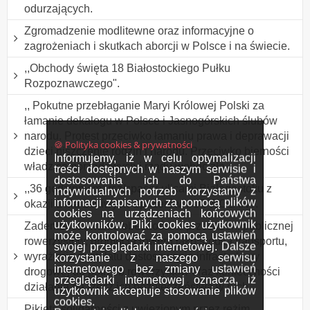
odurzających.
Zgromadzenie modlitewne oraz informacyjne o
zagrożeniach i skutkach aborcji w Polsce i na świecie.
,,Obchody święta 18 Białostockiego Pułku
Rozpoznawczego".
,, Pokutne przebłaganie Maryi Królowej Polski za
łamanie dekalogu w Polsce i Jasnogórskich ślubów
narodu. Protest przeciwko łamaniu prawa i deprawacji
🍪 Polityka cookies & prywatności
dzieci niszczenie rodzin i narodu. Przeciwko bierności
Informujemy, iż w celu optymalizacji
władz samorządowych i rządu wobec zła
treści dostępnych w naszym serwisie i
dostosowania ich do Państwa
,,36 godzinny marsz/spacer ulicami Białegostoku z
indywidualnych potrzeb korzystamy z
informacji zapisanych za pomocą plików
okazji Dnia Leniwych Spacerów". ODWOŁANY.
cookies na urządzeniach końcowych
użytkowników. Pliki cookies użytkownik
Zademonstrowanie obecności w przestrzeni publicznej
może kontrolować za pomocą ustawień
rowerzystów, promocja roweru jako środka transportu,
swojej przeglądarki internetowej. Dalsze
wyrażenie postulatu dostosowania infrastruktury
korzystanie z naszego serwisu
internetowego bez zmiany ustawień
drogowej do potrzeb rowerzystów oraz konieczności
przeglądarki internetowej oznacza, iż
działania na rzecz ich bezpieczeństwa w ruch
użytkownik akceptuje stosowanie plików
cookies.
Pikieta solidarności z uwięzionym przez reżim