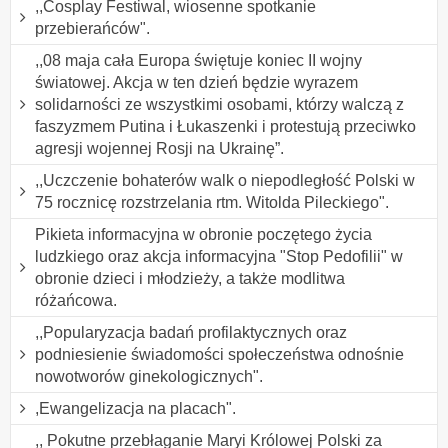
,,Cosplay Festiwal, wiosenne spotkanie
przebierańców".
,,08 maja cała Europa świętuje koniec II wojny
światowej. Akcja w ten dzień będzie wyrazem
solidarności ze wszystkimi osobami, którzy walczą z
faszyzmem Putina i Łukaszenki i protestują przeciwko
agresji wojennej Rosji na Ukrainę”.
,,Uczczenie bohaterów walk o niepodległość Polski w
75 rocznicę rozstrzelania rtm. Witolda Pileckiego".
Pikieta informacyjna w obronie poczętego życia
ludzkiego oraz akcja informacyjna "Stop Pedofilii" w
obronie dzieci i młodzieży, a także modlitwa
różańcowa.
,,Popularyzacja badań profilaktycznych oraz
podniesienie świadomości społeczeństwa odnośnie
nowotworów ginekologicznych".
,Ewangelizacja na placach".
,, Pokutne przebłaganie Maryi Królowej Polski za