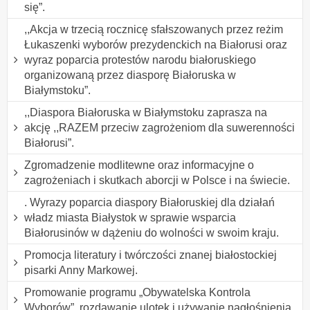
się”.
,,Akcja w trzecią rocznicę sfałszowanych przez reżim
Łukaszenki wyborów prezydenckich na Białorusi oraz
wyraz poparcia protestów narodu białoruskiego
organizowaną przez diasporę Białoruska w
Białymstoku”.
,,Diaspora Białoruska w Białymstoku zaprasza na
akcję ,,RAZEM przeciw zagrożeniom dla suwerenności
Białorusi”.
Zgromadzenie modlitewne oraz informacyjne o
zagrożeniach i skutkach aborcji w Polsce i na świecie.
. Wyrazy poparcia diaspory Białoruskiej dla działań
władz miasta Białystok w sprawie wsparcia
Białorusinów w dążeniu do wolności w swoim kraju.
Promocja literatury i twórczości znanej białostockiej
pisarki Anny Markowej.
Promowanie programu „Obywatelska Kontrola
Wyborów”, rozdawanie ulotek i używanie nagłośnienia.