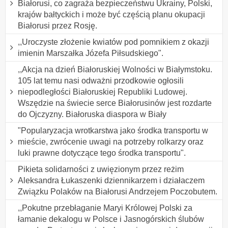
Białorusi, co zagraża bezpieczeństwu Ukrainy, Polski,
krajów bałtyckich i może być częścią planu okupacji
Białorusi przez Rosję.
,,Uroczyste złożenie kwiatów pod pomnikiem z okazji
imienin Marszałka Józefa Piłsudskiego".
,,Akcja na dzień Białoruskiej Wolności w Białymstoku.
105 lat temu nasi odważni przodkowie ogłosili
niepodległości Białoruskiej Republiki Ludowej.
Wszędzie na świecie serce Białorusinów jest rozdarte
do Ojczyzny. Białoruska diaspora w Biały
"Popularyzacja wrotkarstwa jako środka transportu w
mieście, zwrócenie uwagi na potrzeby rolkarzy oraz
luki prawne dotyczące tego środka transportu".
Pikieta solidarności z uwięzionym przez reżim
Aleksandra Łukaszenki dziennikarzem i działaczem
Związku Polaków na Białorusi Andrzejem Poczobutem.
,,Pokutne przebłaganie Maryi Królowej Polski za
łamanie dekalogu w Polsce i Jasnogórskich ślubów