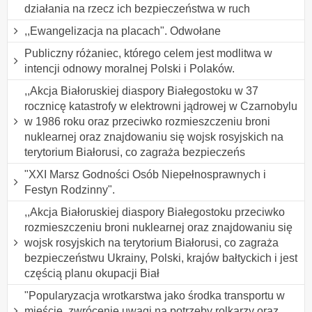
działania na rzecz ich bezpieczeństwa w ruch
,,Ewangelizacja na placach". Odwołane
Publiczny różaniec, którego celem jest modlitwa w
intencji odnowy moralnej Polski i Polaków.
,,Akcja Białoruskiej diaspory Białegostoku w 37
rocznicę katastrofy w elektrowni jądrowej w Czarnobylu
w 1986 roku oraz przeciwko rozmieszczeniu broni
nuklearnej oraz znajdowaniu się wojsk rosyjskich na
terytorium Białorusi, co zagraża bezpieczeńs
"XXI Marsz Godności Osób Niepełnosprawnych i
Festyn Rodzinny".
,,Akcja Białoruskiej diaspory Białegostoku przeciwko
rozmieszczeniu broni nuklearnej oraz znajdowaniu się
wojsk rosyjskich na terytorium Białorusi, co zagraża
bezpieczeństwu Ukrainy, Polski, krajów bałtyckich i jest
częścią planu okupacji Biał
"Popularyzacja wrotkarstwa jako środka transportu w
mieście, zwrócenie uwagi na potrzeby rolkarzy oraz