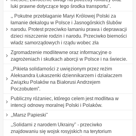
luki prawne dotyczące tego środka transportu".
,, Pokutne przebłaganie Maryi Królowej Polski za
łamanie dekalogu w Polsce i Jasnogórskich ślubów
narodu. Protest przeciwko łamaniu prawa i deprawacji
dzieci niszczenie rodzin i narodu. Przeciwko bierności
władz samorządowych i rządu wobec zła
Zgromadzenie modlitewne oraz informacyjne o
zagrożeniach i skutkach aborcji w Polsce i na świecie.
,,Pikieta solidarności z uwięzionym przez reżim
Aleksandra Łukaszenki dziennikarzem i działaczem
Związku Polaków na Białorusi Andrzejem
Poczobutem”.
Publiczny różaniec, którego celem jest modlitwa w
intencji odnowy moralnej Polski i Polaków.
,,Marsz Papieski"
,,Solidarni z narodem Ukrainy" - przeciwko
znajdowaniu się wojsk rosyjskich na terytorium