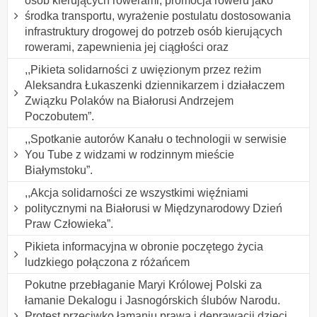
osób kierujących rowerami, promocja roweru jako
środka transportu, wyrażenie postulatu dostosowania
infrastruktury drogowej do potrzeb osób kierujących
rowerami, zapewnienia jej ciągłości oraz
,,Pikieta solidarności z uwięzionym przez reżim
Aleksandra Łukaszenki dziennikarzem i działaczem
Związku Polaków na Białorusi Andrzejem
Poczobutem”.
,,Spotkanie autorów Kanału o technologii w serwisie
You Tube z widzami w rodzinnym mieście
Białymstoku”.
,,Akcja solidarności ze wszystkimi więźniami
politycznymi na Białorusi w Międzynarodowy Dzień
Praw Człowieka”.
Pikieta informacyjna w obronie poczętego życia
ludzkiego połączona z różańcem
Pokutne przebłaganie Maryi Królowej Polski za
łamanie Dekalogu i Jasnogórskich ślubów Narodu.
Protest przeciwko łamaniu prawa i deprawacji dzieci,