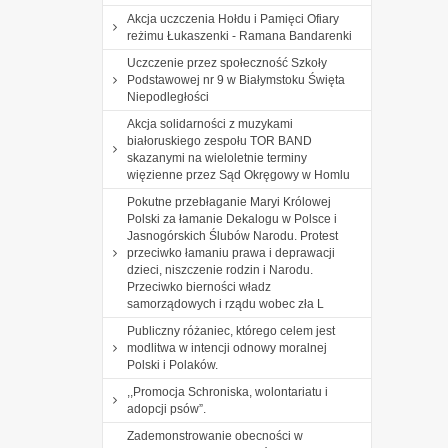
Akcja uczczenia Hołdu i Pamięci Ofiary
reżimu Łukaszenki - Ramana Bandarenki
Uczczenie przez społeczność Szkoły
Podstawowej nr 9 w Białymstoku Święta
Niepodległości
Akcja solidarności z muzykami
białoruskiego zespołu TOR BAND
skazanymi na wieloletnie terminy
więzienne przez Sąd Okręgowy w Homlu
Pokutne przebłaganie Maryi Królowej
Polski za łamanie Dekalogu w Polsce i
Jasnogórskich Ślubów Narodu. Protest
przeciwko łamaniu prawa i deprawacji
dzieci, niszczenie rodzin i Narodu.
Przeciwko bierności władz
samorządowych i rządu wobec zła L
Publiczny różaniec, którego celem jest
modlitwa w intencji odnowy moralnej
Polski i Polaków.
,,Promocja Schroniska, wolontariatu i
adopcji psów”.
Zademonstrowanie obecności w