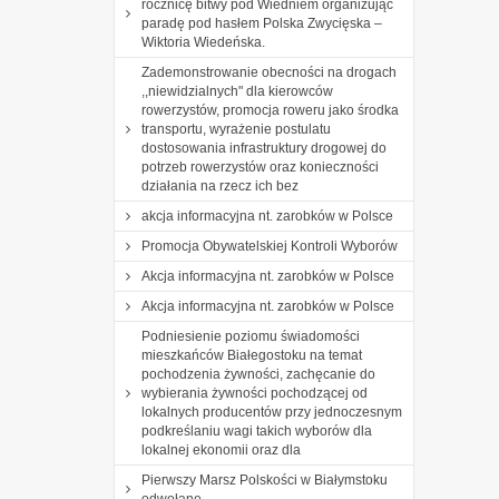
rocznicę bitwy pod Wiedniem organizując
paradę pod hasłem Polska Zwycięska –
Wiktoria Wiedeńska.
Zademonstrowanie obecności na drogach
,,niewidzialnych" dla kierowców
rowerzystów, promocja roweru jako środka
transportu, wyrażenie postulatu
dostosowania infrastruktury drogowej do
potrzeb rowerzystów oraz konieczności
działania na rzecz ich bez
akcja informacyjna nt. zarobków w Polsce
Promocja Obywatelskiej Kontroli Wyborów
Akcja informacyjna nt. zarobków w Polsce
Akcja informacyjna nt. zarobków w Polsce
Podniesienie poziomu świadomości
mieszkańców Białegostoku na temat
pochodzenia żywności, zachęcanie do
wybierania żywności pochodzącej od
lokalnych producentów przy jednoczesnym
podkreślaniu wagi takich wyborów dla
lokalnej ekonomii oraz dla
Pierwszy Marsz Polskości w Białymstoku
odwołane