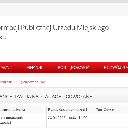
ormacji Publicznej Urzędu Miejskiego
ku
RAWNE
FINANSE
POSTĘPOWANIA
ROZWÓJ GM
madzenia
Zgromadzenia 2023
WANGELIZACJA NA PLACACH". ODWOŁANE
e zgromadzenia
Rynek Kościuszki przed kinem Ton. Odwołane
 zgromadzenia
23.04.2023 r. godz. 14.00.
częcie)