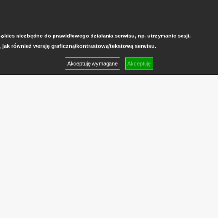
kies niezbędne do prawidłowego działania serwisu, np. utrzymanie sesji.
, jak również wersję graficzną/kontrastową/tekstową serwisu.
Akceptuję wymagane
Akceptuję