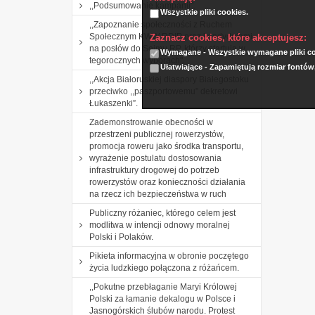
,,Podsumowanie kampanii".
Wszystkie pliki cookies.
,,Zapoznanie społeczności z Ruchem
Społecznym KWW RDIP oraz kandydatami
Zaznacz cookies, które akceptujesz:
na posłów do Sejmu RP, którzy startują w
Wymagane - Wszystkie wymagane pliki coo
tegorocznych wyborach".
Ułatwiające - Zapamiętują rozmiar fontów
,,Akcja Białoruskiej diaspory Białegostoku
przeciwko ,,paszportowemu” dekretowi
Łukaszenki”.
Zademonstrowanie obecności w
przestrzeni publicznej rowerzystów,
promocja roweru jako środka transportu,
wyrażenie postulatu dostosowania
infrastruktury drogowej do potrzeb
rowerzystów oraz konieczności działania
na rzecz ich bezpieczeństwa w ruch
Publiczny różaniec, którego celem jest
modlitwa w intencji odnowy moralnej
Polski i Polaków.
Pikieta informacyjna w obronie poczętego
życia ludzkiego połączona z różańcem.
,,Pokutne przebłaganie Maryi Królowej
Polski za łamanie dekalogu w Polsce i
Jasnogórskich ślubów narodu. Protest