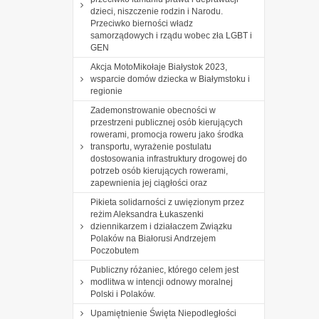
dzieci, niszczenie rodzin i Narodu.
Przeciwko bierności władz
samorządowych i rządu wobec zła LGBT i
GEN
Akcja MotoMikołaje Białystok 2023,
wsparcie domów dziecka w Białymstoku i
regionie
Zademonstrowanie obecności w
przestrzeni publicznej osób kierujących
rowerami, promocja roweru jako środka
transportu, wyrażenie postulatu
dostosowania infrastruktury drogowej do
potrzeb osób kierujących rowerami,
zapewnienia jej ciągłości oraz
Pikieta solidarności z uwięzionym przez
reżim Aleksandra Łukaszenki
dziennikarzem i działaczem Związku
Polaków na Białorusi Andrzejem
Poczobutem
Publiczny różaniec, którego celem jest
modlitwa w intencji odnowy moralnej
Polski i Polaków.
Upamiętnienie Święta Niepodległości