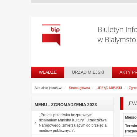
Biuletyn Inf
w Białymsto
WŁADZE
URZĄD MIEJSKI
AKTY P
Aktualnie jesteś w:
Strona główna
URZĄD MIEJSKI
Zgro
,,E
MENU - ZGROMADZENIA 2023
,,Protest przeciwko bezprawnym
Miejsc
działaniom Ministra Kultury i Dziedzictwa
Narodowego, zmierzającym do przejęcia
Termin
mediów publicznych”.
(rozpo