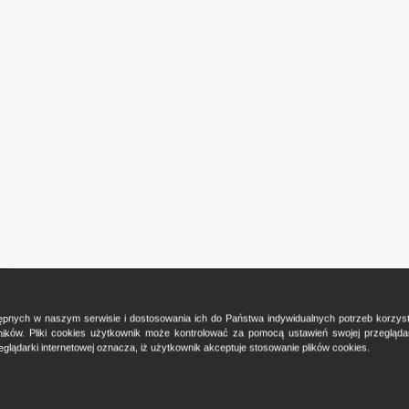
ostępnych w naszym serwisie i dostosowania ich do Państwa indywidualnych potrzeb korzy
ków. Pliki cookies użytkownik może kontrolować za pomocą ustawień swojej przeglądark
glądarki internetowej oznacza, iż użytkownik akceptuje stosowanie plików cookies.