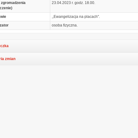
 zgromadzenia
23.04.2023 r. godz. 18.00.
czenie)
awie
,,Ewangelizacja na placach".
zator
osoba fizyczna.
czka
ria zmian