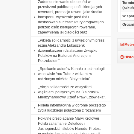
Zademonstrowanie obecności w
Termin
przestrzeni publicznej osób kierujących
(zakoń
rowerami, promocja roweru jako środka
W spr
transportu, wyrażenie postulatu
dostosowania infrastruktury drogowej do
Organi
potrzeb osób kierujących rowerami,
zapewnienia jej ciągłości oraz
,,Pikieta solidarności z uwięzionym przez
Metry
reżim Aleksandra Łukaszenki
dziennikarzem i działaczem Związku
Polaków na Białorusi Andrzejem
Histo
Poczobutem”.
,,Spotkanie autorów Kanału o technologii
w serwisie You Tube z widzami w
rodzinnym mieście Białymstoku”.
,,Akcja solidarności ze wszystkimi
więźniami politycznymi na Białorusi w
Międzynarodowy Dzień Praw Człowieka”.
Pikieta informacyjna w obronie poczętego
życia ludzkiego połączona z różańcem
Pokutne przebłaganie Maryi Królowej
Polski za łamanie Dekalogu i
Jasnogórskich ślubów Narodu. Protest
przeciwko łamaniu prawa i deprawacji