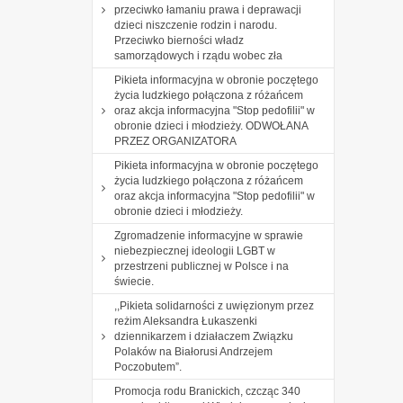
przeciwko łamaniu prawa i deprawacji
dzieci niszczenie rodzin i narodu.
Przeciwko bierności władz
samorządowych i rządu wobec zła
Pikieta informacyjna w obronie poczętego
życia ludzkiego połączona z różańcem
oraz akcja informacyjna "Stop pedofilii" w
obronie dzieci i młodzieży. ODWOŁANA
PRZEZ ORGANIZATORA
Pikieta informacyjna w obronie poczętego
życia ludzkiego połączona z różańcem
oraz akcja informacyjna "Stop pedofilii" w
obronie dzieci i młodzieży.
Zgromadzenie informacyjne w sprawie
niebezpiecznej ideologii LGBT w
przestrzeni publicznej w Polsce i na
świecie.
,,Pikieta solidarności z uwięzionym przez
reżim Aleksandra Łukaszenki
dziennikarzem i działaczem Związku
Polaków na Białorusi Andrzejem
Poczobutem”.
Promocja rodu Branickich, czcząc 340