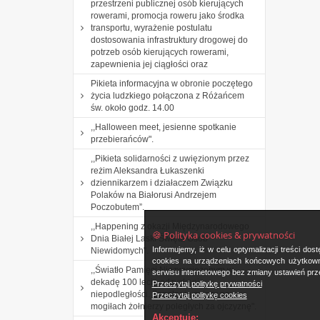
przestrzeni publicznej osób kierujących
rowerami, promocja roweru jako środka
transportu, wyrażenie postulatu
dostosowania infrastruktury drogowej do
potrzeb osób kierujących rowerami,
zapewnienia jej ciągłości oraz
Pikieta informacyjna w obronie poczętego
życia ludzkiego połączona z Różańcem
św. około godz. 14.00
,,Halloween meet, jesienne spotkanie
przebierańców".
,,Pikieta solidarności z uwięzionym przez
reżim Aleksandra Łukaszenki
dziennikarzem i działaczem Związku
Polaków na Białorusi Andrzejem
Poczobutem”.
,,Happening z okazji Międzynarodowego
🍪 Polityka cookies & prywatności
Dnia Białej Laski Święta Osób
Informujemy, iż w celu optymalizacji treści d
Niewidomych".
cookies na urządzeniach końcowych użytkowni
,,Światło Pamięci Niezwyciężonym w
serwisu internetowego bez zmiany ustawień prze
dekadę 100 lecia odzyskania
Przeczytaj politykę prywatności
niepodległości. Zapalenie zniczy na
Przeczytaj politykę cookies
mogiłach żołnierzy poległych za ojczyznę".
Akceptuję: