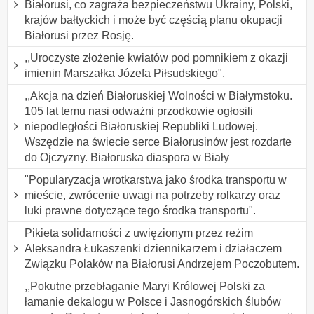
Białorusi, co zagraża bezpieczeństwu Ukrainy, Polski,
krajów bałtyckich i może być częścią planu okupacji
Białorusi przez Rosję.
,,Uroczyste złożenie kwiatów pod pomnikiem z okazji
imienin Marszałka Józefa Piłsudskiego".
,,Akcja na dzień Białoruskiej Wolności w Białymstoku.
105 lat temu nasi odważni przodkowie ogłosili
niepodległości Białoruskiej Republiki Ludowej.
Wszędzie na świecie serce Białorusinów jest rozdarte
do Ojczyzny. Białoruska diaspora w Biały
"Popularyzacja wrotkarstwa jako środka transportu w
mieście, zwrócenie uwagi na potrzeby rolkarzy oraz
luki prawne dotyczące tego środka transportu".
Pikieta solidarności z uwięzionym przez reżim
Aleksandra Łukaszenki dziennikarzem i działaczem
Związku Polaków na Białorusi Andrzejem Poczobutem.
,,Pokutne przebłaganie Maryi Królowej Polski za
łamanie dekalogu w Polsce i Jasnogórskich ślubów