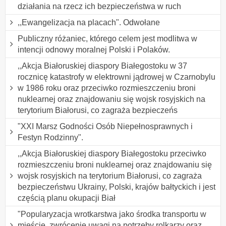
działania na rzecz ich bezpieczeństwa w ruch
,,Ewangelizacja na placach". Odwołane
Publiczny różaniec, którego celem jest modlitwa w
intencji odnowy moralnej Polski i Polaków.
,,Akcja Białoruskiej diaspory Białegostoku w 37
rocznicę katastrofy w elektrowni jądrowej w Czarnobylu
w 1986 roku oraz przeciwko rozmieszczeniu broni
nuklearnej oraz znajdowaniu się wojsk rosyjskich na
terytorium Białorusi, co zagraża bezpieczeńs
"XXI Marsz Godności Osób Niepełnosprawnych i
Festyn Rodzinny".
,,Akcja Białoruskiej diaspory Białegostoku przeciwko
rozmieszczeniu broni nuklearnej oraz znajdowaniu się
wojsk rosyjskich na terytorium Białorusi, co zagraża
bezpieczeństwu Ukrainy, Polski, krajów bałtyckich i jest
częścią planu okupacji Biał
"Popularyzacja wrotkarstwa jako środka transportu w
mieście, zwrócenie uwagi na potrzeby rolkarzy oraz