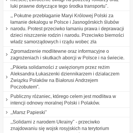
luki prawne dotyczące tego środka transportu".
,, Pokutne przebłaganie Maryi Królowej Polski za
łamanie dekalogu w Polsce i Jasnogórskich ślubów
narodu. Protest przeciwko łamaniu prawa i deprawacji
dzieci niszczenie rodzin i narodu. Przeciwko bierności
władz samorządowych i rządu wobec zła
Zgromadzenie modlitewne oraz informacyjne o
zagrożeniach i skutkach aborcji w Polsce i na świecie.
,,Pikieta solidarności z uwięzionym przez reżim
Aleksandra Łukaszenki dziennikarzem i działaczem
Związku Polaków na Białorusi Andrzejem
Poczobutem”.
Publiczny różaniec, którego celem jest modlitwa w
intencji odnowy moralnej Polski i Polaków.
,,Marsz Papieski"
,,Solidarni z narodem Ukrainy" - przeciwko
znajdowaniu się wojsk rosyjskich na terytorium