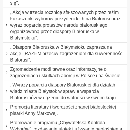
się”.
,,Akcja w trzecią rocznicę sfałszowanych przez reżim
Łukaszenki wyborów prezydenckich na Białorusi oraz
wyraz poparcia protestów narodu białoruskiego
organizowaną przez diasporę Białoruska w
Białymstoku”.
,,Diaspora Białoruska w Białymstoku zaprasza na
akcję ,,RAZEM przeciw zagrożeniom dla suwerenności
Białorusi”.
Zgromadzenie modlitewne oraz informacyjne o
zagrożeniach i skutkach aborcji w Polsce i na świecie.
. Wyrazy poparcia diaspory Białoruskiej dla działań
władz miasta Białystok w sprawie wsparcia
Białorusinów w dążeniu do wolności w swoim kraju.
Promocja literatury i twórczości znanej białostockiej
pisarki Anny Markowej.
Promowanie programu „Obywatelska Kontrola
Wyborów”, rozdawanie ulotek i używanie nagłośnienia.