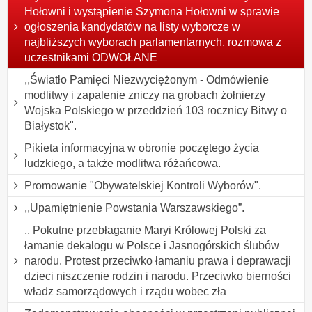
Hołowni i wystąpienie Szymona Hołowni w sprawie
ogłoszenia kandydatów na listy wyborcze w
najbliższych wyborach parlamentarnych, rozmowa z
uczestnikami ODWOŁANE
,,Światło Pamięci Niezwyciężonym - Odmówienie
modlitwy i zapalenie zniczy na grobach żołnierzy
Wojska Polskiego w przeddzień 103 rocznicy Bitwy o
Białystok".
Pikieta informacyjna w obronie poczętego życia
ludzkiego, a także modlitwa różańcowa.
Promowanie "Obywatelskiej Kontroli Wyborów".
,,Upamiętnienie Powstania Warszawskiego”.
,, Pokutne przebłaganie Maryi Królowej Polski za
łamanie dekalogu w Polsce i Jasnogórskich ślubów
narodu. Protest przeciwko łamaniu prawa i deprawacji
dzieci niszczenie rodzin i narodu. Przeciwko bierności
władz samorządowych i rządu wobec zła