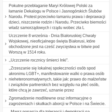
Pokutne przebłaganie Maryi Królowej Polski za
łamanie Dekalogu w Polsce i Jasnogórskich Ślubów
Narodu. Protest przeciwko łamaniu prawa i deprawacji
dzieci, niszczenie rodzin i Narodu. Przeciwko bierności
władz samorządowych i rządu wobec zła L
Uczczenie 8 września - Dnia Białoruskiej Chwały
Wojskowej, nieoficjalnego święta Białorusi, które
obchodzone jest na cześć zwycięstwa w bitwie pod
Worszą w 1514 roku.
,,Uczczenie rocznicy śmierci Inki”.
,,Zrzeszanie się lokalnej społeczności osób spod
akronimu LGBT+, manifestowanie walki o prawa osób
nieheteronormatywnych, takie jak: prawo do małżeństw
i związków partnerskich bez względu na płeć osób,
które chcą je zawrzeć, uznanie przez
Zgromadzenie modlitewne oraz informacyjne o
zagrożeniach i skutkach aborcji w Polsce i na Świecie.
,,Marsz poparcia dla tolerancji i demokracji na