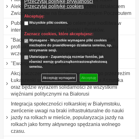
Przeczytaj politykę prywatności
Przeczytaj politykę cookies
Aleksandra Łukaszenki dziennikarzem i działaczem
Związku Polaków na Białorusi Andrzejem Poczobutem
Akceptuję:
Publiczny różaniec, którego celem jest modlitwa w
Wszystkie pliki cookies.
intencji odnowy moralnej Polski i Polaków.
Zaznacz cookies, które akceptujesz:
"Badamy nie tylko mamy" propagowanie badań
Wymagane - Wszystkie wymagane pliki cookies
niezbędne do prawidłowego działania serwisu, np.
profilaktycznych wśród młodych osób w kierunku
utrzymanie sesji.
wczesnego wykrywania nowotworu piersi
Ułatwiające - Zapamiętują rozmiar fontów, jak
również wersję graficzną/kontrastową/tekstową
"Ewangelizacja na placach"
serwisu.
Akcja uczczenia Hołdu i Pamięci zabitego przez reżim
Akceptuję wymagane
Akceptuję
Łukaszenki więźnia politycznego Witolda Aszuraka
oraz będzie wyrazem solidarności ze wszystkimi
więźniami politycznymi na Białorusi
Integracja społeczności rolkarskiej w Białymstoku,
zwrócenie uwagi na braki infrastrukturalne do nauki
jazdy na rolkach w mieście, popularyzacja jazdy na
rolkach jako formy aktywnego spędzania wolnego
czasu.