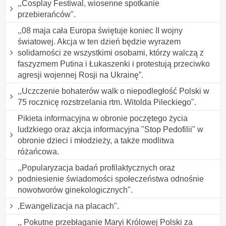
,,Cosplay Festiwal, wiosenne spotkanie
przebierańców".
,,08 maja cała Europa świętuje koniec II wojny
światowej. Akcja w ten dzień będzie wyrazem
solidarności ze wszystkimi osobami, którzy walczą z
faszyzmem Putina i Łukaszenki i protestują przeciwko
agresji wojennej Rosji na Ukrainę”.
,,Uczczenie bohaterów walk o niepodległość Polski w
75 rocznicę rozstrzelania rtm. Witolda Pileckiego".
Pikieta informacyjna w obronie poczętego życia
ludzkiego oraz akcja informacyjna "Stop Pedofilii" w
obronie dzieci i młodzieży, a także modlitwa
różańcowa.
,,Popularyzacja badań profilaktycznych oraz
podniesienie świadomości społeczeństwa odnośnie
nowotworów ginekologicznych".
,Ewangelizacja na placach".
,, Pokutne przebłaganie Maryi Królowej Polski za