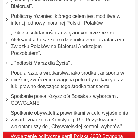
Białorusi".
Publiczny różaniec, którego celem jest modlitwa w
intencji odnowy moralnej Polski i Polaków.
,,Pikieta solidarności z uwięzionym przez reżim
Aleksandra Łukaszenki dziennikarzem i działaczem
Związku Polaków na Białorusi Andrzejem
Poczobutem”.
,,Podlaski Marsz dla Życia" .
Popularyzacja wrotkarstwa jako środka transportu w
mieście, zwrócenie uwagi na potrzeby rolkarzy oraz
luki prawne dotyczące tego środka transportu
Spotkanie posła Krzysztofa Bosaka z wyborcami.
ODWOŁANE
Spotkanie obywateli z prawnikami w celu wyjaśnienia
zasad i znaczenia Konstytucji RP. Pozyskiwanie
wolontariuszy do ,,Obywatelskiej kontroli wyborów”.
Wydarzenie polityczne partii Polska 2050 Szymona