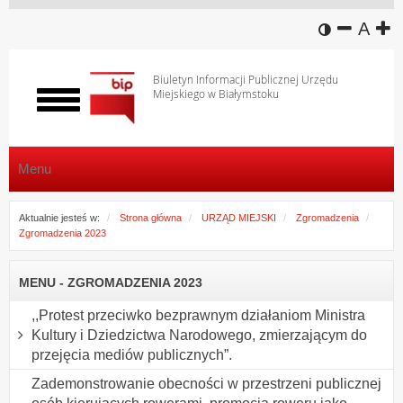
wersja k
zmniej
domy
z
A
Biuletyn Informacji Publicznej Urzędu
Miejskiego w Białymstoku
Włącz
menu
Menu
Aktualnie jesteś w:
Strona główna
URZĄD MIEJSKI
Zgromadzenia
Zgromadzenia 2023
MENU - ZGROMADZENIA 2023
,,Protest przeciwko bezprawnym działaniom Ministra
Kultury i Dziedzictwa Narodowego, zmierzającym do
przejęcia mediów publicznych”.
Zademonstrowanie obecności w przestrzeni publicznej