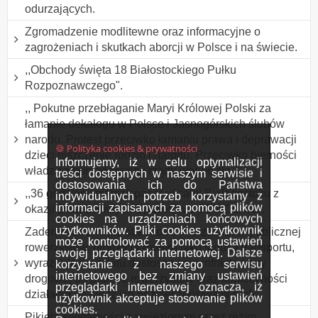
odurzających.
Zgromadzenie modlitewne oraz informacyjne o
zagrożeniach i skutkach aborcji w Polsce i na świecie.
,,Obchody święta 18 Białostockiego Pułku
Rozpoznawczego".
,, Pokutne przebłaganie Maryi Królowej Polski za
łamanie dekalogu w Polsce i Jasnogórskich ślubów
narodu. Protest przeciwko łamaniu prawa i deprawacji
🍪 Polityka cookies & prywatności
dzieci niszczenie rodzin i narodu. Przeciwko bierności
Informujemy, iż w celu optymalizacji
władz samorządowych i rządu wobec zła
treści dostępnych w naszym serwisie i
dostosowania ich do Państwa
,,36 godzinny marsz/spacer ulicami Białegostoku z
indywidualnych potrzeb korzystamy z
informacji zapisanych za pomocą plików
okazji Dnia Leniwych Spacerów". ODWOŁANY.
cookies na urządzeniach końcowych
użytkowników. Pliki cookies użytkownik
Zademonstrowanie obecności w przestrzeni publicznej
może kontrolować za pomocą ustawień
rowerzystów, promocja roweru jako środka transportu,
swojej przeglądarki internetowej. Dalsze
wyrażenie postulatu dostosowania infrastruktury
korzystanie z naszego serwisu
internetowego bez zmiany ustawień
drogowej do potrzeb rowerzystów oraz konieczności
przeglądarki internetowej oznacza, iż
działania na rzecz ich bezpieczeństwa w ruch
użytkownik akceptuje stosowanie plików
cookies.
Pikieta solidarności z uwięzionym przez reżim