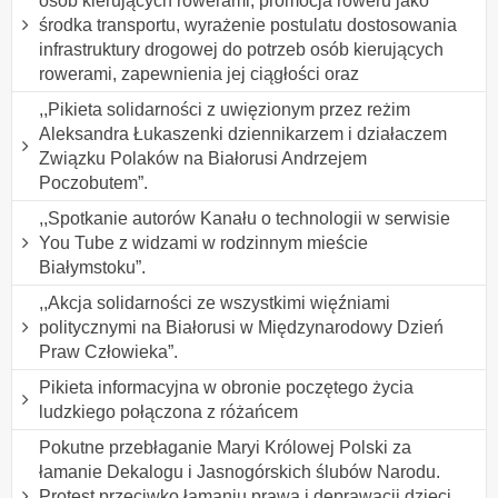
osób kierujących rowerami, promocja roweru jako
środka transportu, wyrażenie postulatu dostosowania
infrastruktury drogowej do potrzeb osób kierujących
rowerami, zapewnienia jej ciągłości oraz
,,Pikieta solidarności z uwięzionym przez reżim
Aleksandra Łukaszenki dziennikarzem i działaczem
Związku Polaków na Białorusi Andrzejem
Poczobutem”.
,,Spotkanie autorów Kanału o technologii w serwisie
You Tube z widzami w rodzinnym mieście
Białymstoku”.
,,Akcja solidarności ze wszystkimi więźniami
politycznymi na Białorusi w Międzynarodowy Dzień
Praw Człowieka”.
Pikieta informacyjna w obronie poczętego życia
ludzkiego połączona z różańcem
Pokutne przebłaganie Maryi Królowej Polski za
łamanie Dekalogu i Jasnogórskich ślubów Narodu.
Protest przeciwko łamaniu prawa i deprawacji dzieci,