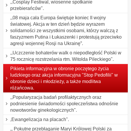
,,Cosplay Festiwal, wiosenne spotkanie
przebierańców".
,,08 maja cała Europa świętuje koniec II wojny
światowej. Akcja w ten dzień będzie wyrazem
solidarności ze wszystkimi osobami, którzy walczą z
faszyzmem Putina i Łukaszenki i protestują przeciwko
agresji wojennej Rosji na Ukrainę”.
,,Uczczenie bohaterów walk o niepodległość Polski w
75 rocznicę rozstrzelania rtm. Witolda Pileckiego".
Pikieta informacyjna w obronie poczętego życia
ludzkiego oraz akcja informacyjna "Stop Pedofilii" w
obronie dzieci i młodzieży, a także modlitwa
różańcowa.
,,Popularyzacja badań profilaktycznych oraz
podniesienie świadomości społeczeństwa odnośnie
nowotworów ginekologicznych".
,Ewangelizacja na placach".
,, Pokutne przebłaganie Maryi Królowej Polski za