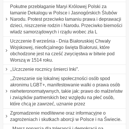
Pokutne przebłaganie Maryi Królowej Polski za
łamanie Dekalogu w Polsce i Jasnogórskich Ślubów
Narodu. Protest przeciwko łamaniu prawa i deprawacji
dzieci, niszczenie rodzin i Narodu. Przeciwko bierności
władz samorządowych i rządu wobec zła L
Uczczenie 8 września - Dnia Białoruskiej Chwały
Wojskowej, nieoficjalnego święta Białorusi, które
obchodzone jest na cześć zwycięstwa w bitwie pod
Worszą w 1514 roku.
,,Uczczenie rocznicy śmierci Inki”.
,,Zrzeszanie się lokalnej społeczności osób spod
akronimu LGBT+, manifestowanie walki o prawa osób
nieheteronormatywnych, takie jak: prawo do małżeństw
i związków partnerskich bez względu na płeć osób,
które chcą je zawrzeć, uznanie przez
Zgromadzenie modlitewne oraz informacyjne o
zagrożeniach i skutkach aborcji w Polsce i na Świecie.
,,Marsz poparcia dla tolerancji i demokracji na