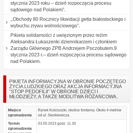
stycznia 2023 roku – dzień rozpoczęcia procesu
sądowego nad Polakiem”.
,,Obchody 80 Rocznicy likwidacji getta białostockiego i
wybuchu zrywu wolnościowego".
Pikieta solidarności z uwięzionym przez reżim
Aleksandra Łukaszenki dziennikarzem i członkiem
Zarządu Głównego ZPB Andrzejem Poczobutem.9
stycznia 2023 r.– dzień rozpoczęcia procesu sądowego
nad Polakiem.
PIKIETA INFORMACYJNA W OBRONIE POCZĘTEGO
ŻYCIA LUDZKIEGO ORAZ AKCJA INFORMACYJNA
"STOP PEDOFILII" W OBRONIE DZIECI I
MŁODZIEŻY, A TAKŻE MODLITWA RÓŻAŃCOWA.
Miejsce
Rynek Kościuszki, okolice fontanny. Około 4 metrów
zgromadzenia
od ul. Sienkiewicza.
Termin
03.05.2023 godz. 11.30
zgromadzenia