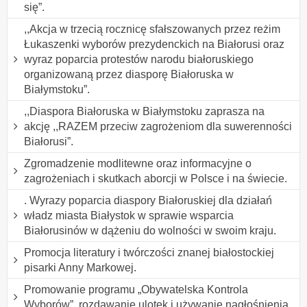
się”.
,,Akcja w trzecią rocznicę sfałszowanych przez reżim
Łukaszenki wyborów prezydenckich na Białorusi oraz
wyraz poparcia protestów narodu białoruskiego
organizowaną przez diasporę Białoruska w
Białymstoku”.
,,Diaspora Białoruska w Białymstoku zaprasza na
akcję ,,RAZEM przeciw zagrożeniom dla suwerenności
Białorusi”.
Zgromadzenie modlitewne oraz informacyjne o
zagrożeniach i skutkach aborcji w Polsce i na świecie.
. Wyrazy poparcia diaspory Białoruskiej dla działań
władz miasta Białystok w sprawie wsparcia
Białorusinów w dążeniu do wolności w swoim kraju.
Promocja literatury i twórczości znanej białostockiej
pisarki Anny Markowej.
Promowanie programu „Obywatelska Kontrola
Wyborów”, rozdawanie ulotek i używanie nagłośnienia.