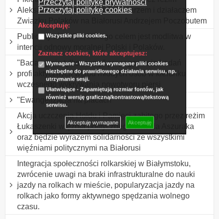
Przeczytaj politykę prywatności
Przeczytaj politykę cookies
Aleksandra Łukaszenki dziennikarzem i działaczem
Związku Polaków na Białorusi Andrzejem Poczobutem
Akceptuję:
Publiczny różaniec, którego celem jest modlitwa w
Wszystkie pliki cookies.
intencji odnowy moralnej Polski i Polaków.
Zaznacz cookies, które akceptujesz:
"Badamy nie tylko mamy" propagowanie badań
Wymagane - Wszystkie wymagane pliki cookies
niezbędne do prawidłowego działania serwisu, np.
profilaktycznych wśród młodych osób w kierunku
utrzymanie sesji.
wczesnego wykrywania nowotworu piersi
Ułatwiające - Zapamiętują rozmiar fontów, jak
również wersję graficzną/kontrastową/tekstową
"Ewangelizacja na placach"
serwisu.
Akcja uczczenia Hołdu i Pamięci zabitego przez reżim
Akceptuję wymagane
Akceptuję
Łukaszenki więźnia politycznego Witolda Aszuraka
oraz będzie wyrazem solidarności ze wszystkimi
więźniami politycznymi na Białorusi
Integracja społeczności rolkarskiej w Białymstoku,
zwrócenie uwagi na braki infrastrukturalne do nauki
jazdy na rolkach w mieście, popularyzacja jazdy na
rolkach jako formy aktywnego spędzania wolnego
czasu.