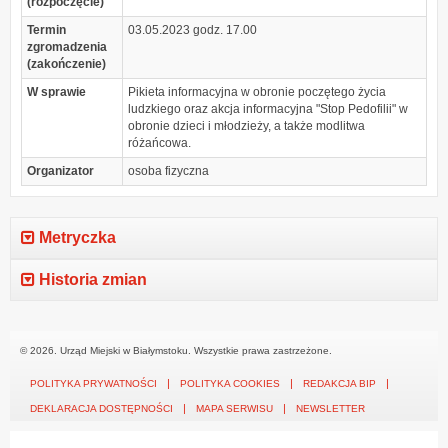
(rozpoczęcie)
Termin
03.05.2023 godz. 17.00
zgromadzenia
(zakończenie)
W sprawie
Pikieta informacyjna w obronie poczętego życia
ludzkiego oraz akcja informacyjna "Stop Pedofilii" w
obronie dzieci i młodzieży, a także modlitwa
różańcowa.
Organizator
osoba fizyczna
Metryczka
Historia zmian
© 2026. Urząd Miejski w Białymstoku. Wszystkie prawa zastrzeżone.
POLITYKA PRYWATNOŚCI
POLITYKA COOKIES
REDAKCJA BIP
DEKLARACJA DOSTĘPNOŚCI
MAPA SERWISU
NEWSLETTER