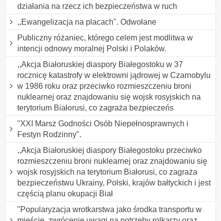
działania na rzecz ich bezpieczeństwa w ruch
,,Ewangelizacja na placach". Odwołane
Publiczny różaniec, którego celem jest modlitwa w
intencji odnowy moralnej Polski i Polaków.
,,Akcja Białoruskiej diaspory Białegostoku w 37
rocznicę katastrofy w elektrowni jądrowej w Czarnobylu
w 1986 roku oraz przeciwko rozmieszczeniu broni
nuklearnej oraz znajdowaniu się wojsk rosyjskich na
terytorium Białorusi, co zagraża bezpieczeńs
"XXI Marsz Godności Osób Niepełnosprawnych i
Festyn Rodzinny".
,,Akcja Białoruskiej diaspory Białegostoku przeciwko
rozmieszczeniu broni nuklearnej oraz znajdowaniu się
wojsk rosyjskich na terytorium Białorusi, co zagraża
bezpieczeństwu Ukrainy, Polski, krajów bałtyckich i jest
częścią planu okupacji Biał
"Popularyzacja wrotkarstwa jako środka transportu w
mieście, zwrócenie uwagi na potrzeby rolkarzy oraz