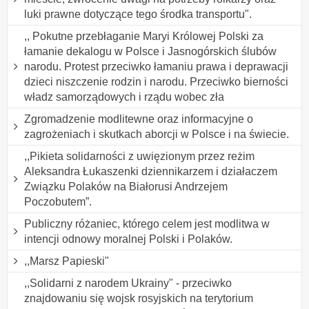
luki prawne dotyczące tego środka transportu".
,, Pokutne przebłaganie Maryi Królowej Polski za
łamanie dekalogu w Polsce i Jasnogórskich ślubów
narodu. Protest przeciwko łamaniu prawa i deprawacji
dzieci niszczenie rodzin i narodu. Przeciwko bierności
władz samorządowych i rządu wobec zła
Zgromadzenie modlitewne oraz informacyjne o
zagrożeniach i skutkach aborcji w Polsce i na świecie.
,,Pikieta solidarności z uwięzionym przez reżim
Aleksandra Łukaszenki dziennikarzem i działaczem
Związku Polaków na Białorusi Andrzejem
Poczobutem”.
Publiczny różaniec, którego celem jest modlitwa w
intencji odnowy moralnej Polski i Polaków.
,,Marsz Papieski"
,,Solidarni z narodem Ukrainy" - przeciwko
znajdowaniu się wojsk rosyjskich na terytorium