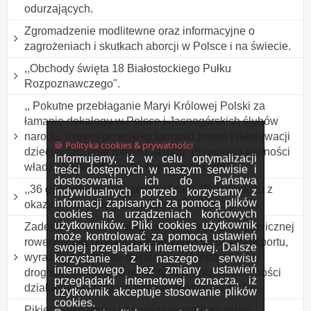
odurzających.
Zgromadzenie modlitewne oraz informacyjne o
zagrożeniach i skutkach aborcji w Polsce i na świecie.
,,Obchody święta 18 Białostockiego Pułku
Rozpoznawczego".
,, Pokutne przebłaganie Maryi Królowej Polski za
łamanie dekalogu w Polsce i Jasnogórskich ślubów
narodu. Protest przeciwko łamaniu prawa i deprawacji
🍪 Polityka cookies & prywatności
dzieci niszczenie rodzin i narodu. Przeciwko bierności
Informujemy, iż w celu optymalizacji
władz samorządowych i rządu wobec zła
treści dostępnych w naszym serwisie i
dostosowania ich do Państwa
,,36 godzinny marsz/spacer ulicami Białegostoku z
indywidualnych potrzeb korzystamy z
informacji zapisanych za pomocą plików
okazji Dnia Leniwych Spacerów". ODWOŁANY.
cookies na urządzeniach końcowych
użytkowników. Pliki cookies użytkownik
Zademonstrowanie obecności w przestrzeni publicznej
może kontrolować za pomocą ustawień
rowerzystów, promocja roweru jako środka transportu,
swojej przeglądarki internetowej. Dalsze
wyrażenie postulatu dostosowania infrastruktury
korzystanie z naszego serwisu
internetowego bez zmiany ustawień
drogowej do potrzeb rowerzystów oraz konieczności
przeglądarki internetowej oznacza, iż
działania na rzecz ich bezpieczeństwa w ruch
użytkownik akceptuje stosowanie plików
cookies.
Pikieta solidarności z uwięzionym przez reżim