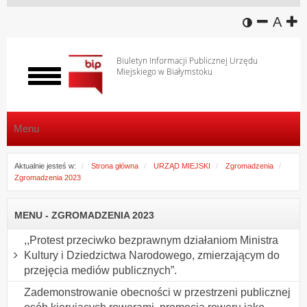
wersja k
zmniej
domy
z
A
Biuletyn Informacji Publicznej Urzędu
Miejskiego w Białymstoku
Włącz
menu
Menu
Aktualnie jesteś w:
Strona główna
URZĄD MIEJSKI
Zgromadzenia
Zgromadzenia 2023
MENU - ZGROMADZENIA 2023
,,Protest przeciwko bezprawnym działaniom Ministra
Kultury i Dziedzictwa Narodowego, zmierzającym do
przejęcia mediów publicznych”.
Zademonstrowanie obecności w przestrzeni publicznej