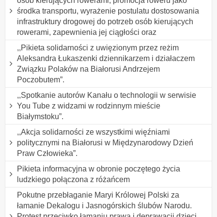
osób kierujących rowerami, promocja roweru jako
środka transportu, wyrażenie postulatu dostosowania
infrastruktury drogowej do potrzeb osób kierujących
rowerami, zapewnienia jej ciągłości oraz
,,Pikieta solidarności z uwięzionym przez reżim
Aleksandra Łukaszenki dziennikarzem i działaczem
Związku Polaków na Białorusi Andrzejem
Poczobutem”.
,,Spotkanie autorów Kanału o technologii w serwisie
You Tube z widzami w rodzinnym mieście
Białymstoku”.
,,Akcja solidarności ze wszystkimi więźniami
politycznymi na Białorusi w Międzynarodowy Dzień
Praw Człowieka”.
Pikieta informacyjna w obronie poczętego życia
ludzkiego połączona z różańcem
Pokutne przebłaganie Maryi Królowej Polski za
łamanie Dekalogu i Jasnogórskich ślubów Narodu.
Protest przeciwko łamaniu prawa i deprawacji dzieci,