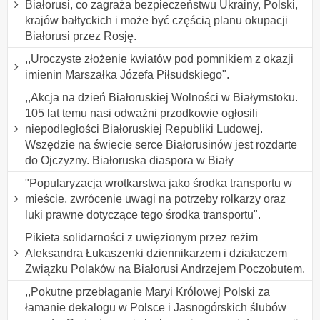
Białorusi, co zagraża bezpieczeństwu Ukrainy, Polski,
krajów bałtyckich i może być częścią planu okupacji
Białorusi przez Rosję.
,,Uroczyste złożenie kwiatów pod pomnikiem z okazji
imienin Marszałka Józefa Piłsudskiego".
,,Akcja na dzień Białoruskiej Wolności w Białymstoku.
105 lat temu nasi odważni przodkowie ogłosili
niepodległości Białoruskiej Republiki Ludowej.
Wszędzie na świecie serce Białorusinów jest rozdarte
do Ojczyzny. Białoruska diaspora w Biały
"Popularyzacja wrotkarstwa jako środka transportu w
mieście, zwrócenie uwagi na potrzeby rolkarzy oraz
luki prawne dotyczące tego środka transportu".
Pikieta solidarności z uwięzionym przez reżim
Aleksandra Łukaszenki dziennikarzem i działaczem
Związku Polaków na Białorusi Andrzejem Poczobutem.
,,Pokutne przebłaganie Maryi Królowej Polski za
łamanie dekalogu w Polsce i Jasnogórskich ślubów