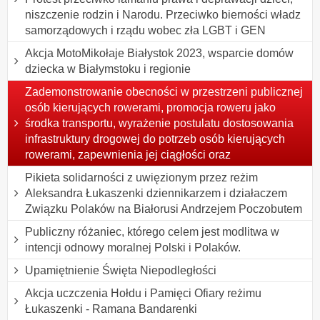
niszczenie rodzin i Narodu. Przeciwko bierności władz
samorządowych i rządu wobec zła LGBT i GEN
Akcja MotoMikołaje Białystok 2023, wsparcie domów
dziecka w Białymstoku i regionie
Zademonstrowanie obecności w przestrzeni publicznej
osób kierujących rowerami, promocja roweru jako
środka transportu, wyrażenie postulatu dostosowania
infrastruktury drogowej do potrzeb osób kierujących
rowerami, zapewnienia jej ciągłości oraz
Pikieta solidarności z uwięzionym przez reżim
Aleksandra Łukaszenki dziennikarzem i działaczem
Związku Polaków na Białorusi Andrzejem Poczobutem
Publiczny różaniec, którego celem jest modlitwa w
intencji odnowy moralnej Polski i Polaków.
Upamiętnienie Święta Niepodległości
Akcja uczczenia Hołdu i Pamięci Ofiary reżimu
Łukaszenki - Ramana Bandarenki