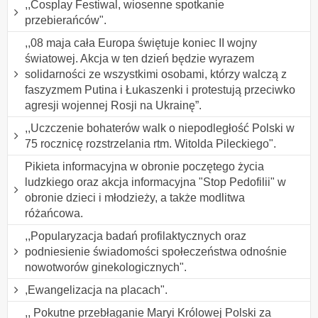
,,Cosplay Festiwal, wiosenne spotkanie
przebierańców".
,,08 maja cała Europa świętuje koniec II wojny
światowej. Akcja w ten dzień będzie wyrazem
solidarności ze wszystkimi osobami, którzy walczą z
faszyzmem Putina i Łukaszenki i protestują przeciwko
agresji wojennej Rosji na Ukrainę”.
,,Uczczenie bohaterów walk o niepodległość Polski w
75 rocznicę rozstrzelania rtm. Witolda Pileckiego".
Pikieta informacyjna w obronie poczętego życia
ludzkiego oraz akcja informacyjna "Stop Pedofilii" w
obronie dzieci i młodzieży, a także modlitwa
różańcowa.
,,Popularyzacja badań profilaktycznych oraz
podniesienie świadomości społeczeństwa odnośnie
nowotworów ginekologicznych".
,Ewangelizacja na placach".
,, Pokutne przebłaganie Maryi Królowej Polski za