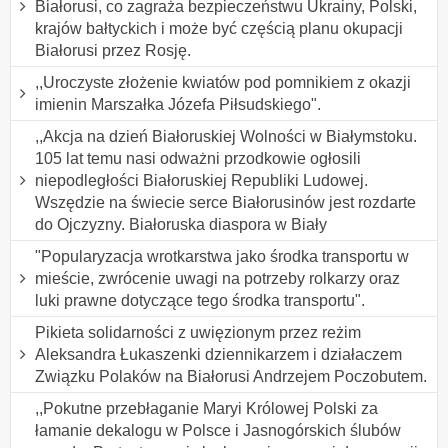
Białorusi, co zagraża bezpieczeństwu Ukrainy, Polski,
krajów bałtyckich i może być częścią planu okupacji
Białorusi przez Rosję.
,,Uroczyste złożenie kwiatów pod pomnikiem z okazji
imienin Marszałka Józefa Piłsudskiego".
,,Akcja na dzień Białoruskiej Wolności w Białymstoku.
105 lat temu nasi odważni przodkowie ogłosili
niepodległości Białoruskiej Republiki Ludowej.
Wszędzie na świecie serce Białorusinów jest rozdarte
do Ojczyzny. Białoruska diaspora w Biały
"Popularyzacja wrotkarstwa jako środka transportu w
mieście, zwrócenie uwagi na potrzeby rolkarzy oraz
luki prawne dotyczące tego środka transportu".
Pikieta solidarności z uwięzionym przez reżim
Aleksandra Łukaszenki dziennikarzem i działaczem
Związku Polaków na Białorusi Andrzejem Poczobutem.
,,Pokutne przebłaganie Maryi Królowej Polski za
łamanie dekalogu w Polsce i Jasnogórskich ślubów