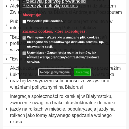
Przeczytaj politykę prywatności
Przeczytaj politykę cookies
Aleksandra Łukaszenki dziennikarzem i działaczem
Związku Polaków na Białorusi Andrzejem Poczobutem
Akceptuję:
Publiczny różaniec, którego celem jest modlitwa w
Wszystkie pliki cookies.
intencji odnowy moralnej Polski i Polaków.
Zaznacz cookies, które akceptujesz:
"Badamy nie tylko mamy" propagowanie badań
Wymagane - Wszystkie wymagane pliki cookies
niezbędne do prawidłowego działania serwisu, np.
profilaktycznych wśród młodych osób w kierunku
utrzymanie sesji.
wczesnego wykrywania nowotworu piersi
Ułatwiające - Zapamiętują rozmiar fontów, jak
również wersję graficzną/kontrastową/tekstową
"Ewangelizacja na placach"
serwisu.
Akcja uczczenia Hołdu i Pamięci zabitego przez reżim
Akceptuję wymagane
Akceptuję
Łukaszenki więźnia politycznego Witolda Aszuraka
oraz będzie wyrazem solidarności ze wszystkimi
więźniami politycznymi na Białorusi
Integracja społeczności rolkarskiej w Białymstoku,
zwrócenie uwagi na braki infrastrukturalne do nauki
jazdy na rolkach w mieście, popularyzacja jazdy na
rolkach jako formy aktywnego spędzania wolnego
czasu.