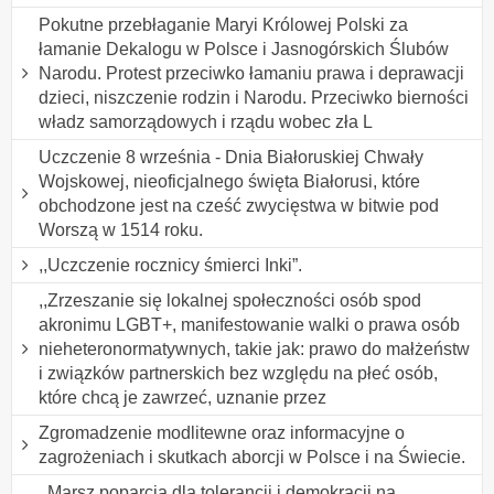
Pokutne przebłaganie Maryi Królowej Polski za
łamanie Dekalogu w Polsce i Jasnogórskich Ślubów
Narodu. Protest przeciwko łamaniu prawa i deprawacji
dzieci, niszczenie rodzin i Narodu. Przeciwko bierności
władz samorządowych i rządu wobec zła L
Uczczenie 8 września - Dnia Białoruskiej Chwały
Wojskowej, nieoficjalnego święta Białorusi, które
obchodzone jest na cześć zwycięstwa w bitwie pod
Worszą w 1514 roku.
,,Uczczenie rocznicy śmierci Inki”.
,,Zrzeszanie się lokalnej społeczności osób spod
akronimu LGBT+, manifestowanie walki o prawa osób
nieheteronormatywnych, takie jak: prawo do małżeństw
i związków partnerskich bez względu na płeć osób,
które chcą je zawrzeć, uznanie przez
Zgromadzenie modlitewne oraz informacyjne o
zagrożeniach i skutkach aborcji w Polsce i na Świecie.
,,Marsz poparcia dla tolerancji i demokracji na