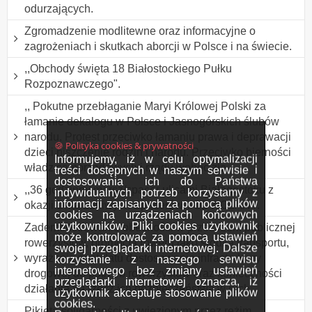
odurzających.
Zgromadzenie modlitewne oraz informacyjne o
zagrożeniach i skutkach aborcji w Polsce i na świecie.
,,Obchody święta 18 Białostockiego Pułku
Rozpoznawczego".
,, Pokutne przebłaganie Maryi Królowej Polski za
łamanie dekalogu w Polsce i Jasnogórskich ślubów
narodu. Protest przeciwko łamaniu prawa i deprawacji
🍪 Polityka cookies & prywatności
dzieci niszczenie rodzin i narodu. Przeciwko bierności
Informujemy, iż w celu optymalizacji
władz samorządowych i rządu wobec zła
treści dostępnych w naszym serwisie i
dostosowania ich do Państwa
,,36 godzinny marsz/spacer ulicami Białegostoku z
indywidualnych potrzeb korzystamy z
informacji zapisanych za pomocą plików
okazji Dnia Leniwych Spacerów". ODWOŁANY.
cookies na urządzeniach końcowych
użytkowników. Pliki cookies użytkownik
Zademonstrowanie obecności w przestrzeni publicznej
może kontrolować za pomocą ustawień
rowerzystów, promocja roweru jako środka transportu,
swojej przeglądarki internetowej. Dalsze
wyrażenie postulatu dostosowania infrastruktury
korzystanie z naszego serwisu
internetowego bez zmiany ustawień
drogowej do potrzeb rowerzystów oraz konieczności
przeglądarki internetowej oznacza, iż
działania na rzecz ich bezpieczeństwa w ruch
użytkownik akceptuje stosowanie plików
cookies.
Pikieta solidarności z uwięzionym przez reżim