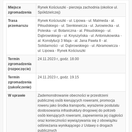
Miejsce
Rynek Kościuszki - pierzeja zachodnia (okolice ul.
zgromadzenia
Spółdzielczej)
Trasa
Rynek Kościuszki - ul. Lipowa - ul. Malmeda - al.
przemarszu
Piłsudskiego - ul. Sienkiewicza - ul. Jurowiecka - ul.
Poleska - ul. Botaniczna - al. Piłsudskiego - ul.
Dąbrowskiego - ul. Knyszyńska - ul. Antoniukowska -
al. Konstytucji 3 Maja - al. Jana Pawła II - al.
Solidarności - ul. Dąbrowskiego - ul. Abramowicza -
ul. Lipowa - Rynek Kościuszki
Termin
24.11.2023 r., godz. 18.00
zgromadzenia
(rozpoczęcie)
Termin
24.11.2023 r., godz. 19.15
zgromadzenia
(zakończenie)
W sprawie
Zademonstrowanie obecności w przestrzeni
publicznej osób kierujących rowerami, promocja
roweru jako środka transportu, wyrażenie postulatu
dostosowania infrastruktury drogowej do potrzeb
osób kierujących rowerami, zapewnienia jej ciągłości
oraz konieczności wywiązywania się z obowiązku
odśnieżania wynikającego z Ustawy o drogach
publicznych