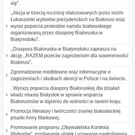
się”.
,,Akcja w trzecią rocznicę sfałszowanych przez reżim
Łukaszenki wyborów prezydenckich na Białorusi oraz
wyraz poparcia protestów narodu białoruskiego
organizowaną przez diasporę Białoruska w
Białymstoku”.
,,Diaspora Białoruska w Białymstoku zaprasza na
akcję ,,RAZEM przeciw zagrożeniom dla suwerenności
Białorusi”.
Zgromadzenie modlitewne oraz informacyjne o
zagrożeniach i skutkach aborcji w Polsce i na świecie.
. Wyrazy poparcia diaspory Białoruskiej dla działań
władz miasta Białystok w sprawie wsparcia
Białorusinów w dążeniu do wolności w swoim kraju.
Promocja literatury i twórczości znanej białostockiej
pisarki Anny Markowej.
Promowanie programu „Obywatelska Kontrola
Wyborów”, rozdawanie ulotek i używanie nagłośnienia.