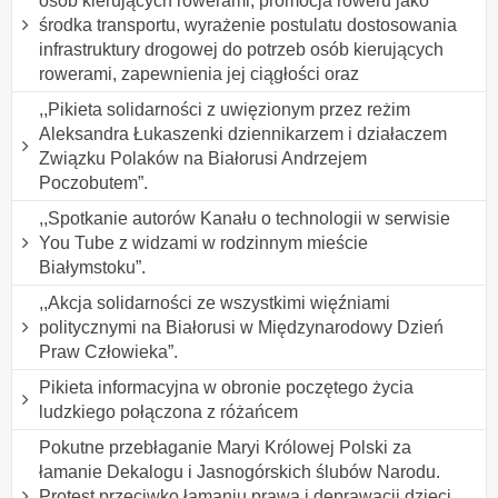
osób kierujących rowerami, promocja roweru jako
środka transportu, wyrażenie postulatu dostosowania
infrastruktury drogowej do potrzeb osób kierujących
rowerami, zapewnienia jej ciągłości oraz
,,Pikieta solidarności z uwięzionym przez reżim
Aleksandra Łukaszenki dziennikarzem i działaczem
Związku Polaków na Białorusi Andrzejem
Poczobutem”.
,,Spotkanie autorów Kanału o technologii w serwisie
You Tube z widzami w rodzinnym mieście
Białymstoku”.
,,Akcja solidarności ze wszystkimi więźniami
politycznymi na Białorusi w Międzynarodowy Dzień
Praw Człowieka”.
Pikieta informacyjna w obronie poczętego życia
ludzkiego połączona z różańcem
Pokutne przebłaganie Maryi Królowej Polski za
łamanie Dekalogu i Jasnogórskich ślubów Narodu.
Protest przeciwko łamaniu prawa i deprawacji dzieci,