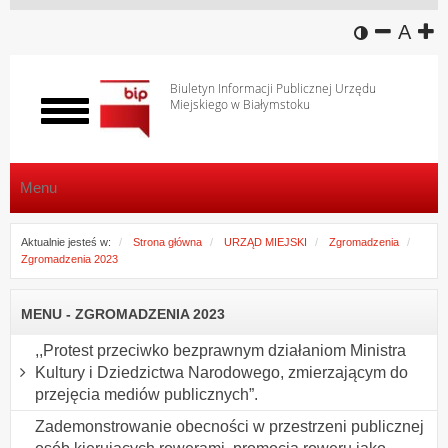
wersja k
zmniej
domy
z
A
Biuletyn Informacji Publicznej Urzędu
Miejskiego w Białymstoku
Włącz
menu
Menu
Aktualnie jesteś w:
Strona główna
URZĄD MIEJSKI
Zgromadzenia
Zgromadzenia 2023
MENU - ZGROMADZENIA 2023
,,Protest przeciwko bezprawnym działaniom Ministra
Kultury i Dziedzictwa Narodowego, zmierzającym do
przejęcia mediów publicznych”.
Zademonstrowanie obecności w przestrzeni publicznej