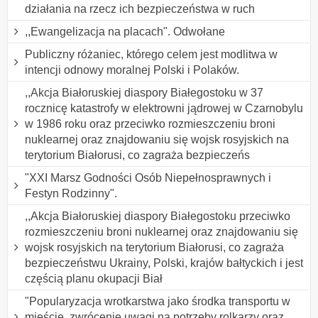
działania na rzecz ich bezpieczeństwa w ruch
,,Ewangelizacja na placach". Odwołane
Publiczny różaniec, którego celem jest modlitwa w
intencji odnowy moralnej Polski i Polaków.
,,Akcja Białoruskiej diaspory Białegostoku w 37
rocznicę katastrofy w elektrowni jądrowej w Czarnobylu
w 1986 roku oraz przeciwko rozmieszczeniu broni
nuklearnej oraz znajdowaniu się wojsk rosyjskich na
terytorium Białorusi, co zagraża bezpieczeńs
"XXI Marsz Godności Osób Niepełnosprawnych i
Festyn Rodzinny".
,,Akcja Białoruskiej diaspory Białegostoku przeciwko
rozmieszczeniu broni nuklearnej oraz znajdowaniu się
wojsk rosyjskich na terytorium Białorusi, co zagraża
bezpieczeństwu Ukrainy, Polski, krajów bałtyckich i jest
częścią planu okupacji Biał
"Popularyzacja wrotkarstwa jako środka transportu w
mieście, zwrócenie uwagi na potrzeby rolkarzy oraz