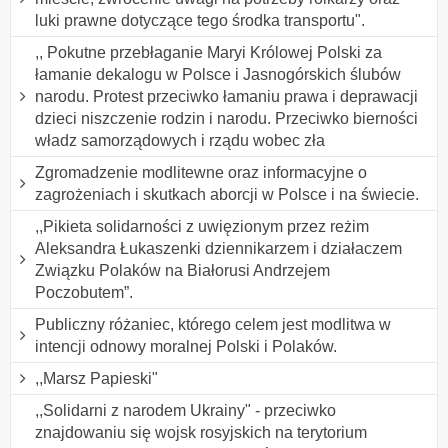
luki prawne dotyczące tego środka transportu".
,, Pokutne przebłaganie Maryi Królowej Polski za
łamanie dekalogu w Polsce i Jasnogórskich ślubów
narodu. Protest przeciwko łamaniu prawa i deprawacji
dzieci niszczenie rodzin i narodu. Przeciwko bierności
władz samorządowych i rządu wobec zła
Zgromadzenie modlitewne oraz informacyjne o
zagrożeniach i skutkach aborcji w Polsce i na świecie.
,,Pikieta solidarności z uwięzionym przez reżim
Aleksandra Łukaszenki dziennikarzem i działaczem
Związku Polaków na Białorusi Andrzejem
Poczobutem”.
Publiczny różaniec, którego celem jest modlitwa w
intencji odnowy moralnej Polski i Polaków.
,,Marsz Papieski"
,,Solidarni z narodem Ukrainy" - przeciwko
znajdowaniu się wojsk rosyjskich na terytorium