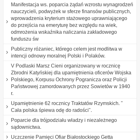
Manifestacja ws. poparcia żądań wzrostu wynagrodzeń
nauczycieli, podwyżek w sferze finansów publicznych,
wprowadzenia kryterium stażowego uprawniającego
do przejścia na emeryturę bez względu na wiek,
odmrożenia wskaźnika naliczania zakładowego
funduszu św
Publiczny różaniec, którego celem jest modlitwa w
intencji odnowy moralnej Polski i Polaków.
V Podlaski Marsz Cieni organizowany w rocznicę
Zbrodni Katyńskiej dla upamiętnienia oficerów Wojska
Polskiego, Korpusu Ochrony Pogranicza oraz Policji
Państwowej zamordowanych przez Sowietów w 1940
r.
Upamiętnienie 62 rocznicy Traktatów Rzymskich. "
Cała polska śpiewa odę do radości".
Poparcie dla trójpodziału władzy i niezależnego
sądownictwa.
Uczczenie Pamięci Ofiar Białostockiego Getta