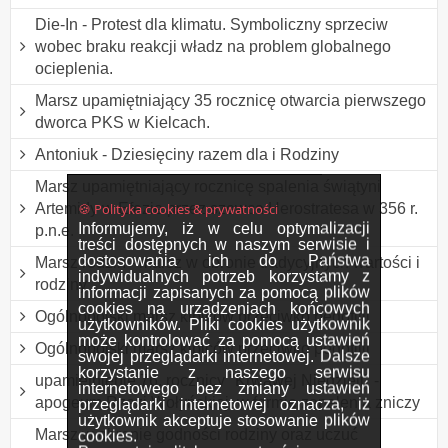
Die-In - Protest dla klimatu. Symboliczny sprzeciw
wobec braku reakcji władz na problem globalnego
ocieplenia.
Marsz upamiętniający 35 rocznicę otwarcia pierwszego
dworca PKS w Kielcach.
Antoniuk - Dziesięciny razem dla i Rodziny
Marsz upamiętniający rocznicę spalenia świątyni
🍪 Polityka cookies & prywatności
Artemidy w Efezie przez szewca Herostratesa w 356 r.
Informujemy, iż w celu optymalizacji
p.n.e.
treści dostępnych w naszym serwisie i
dostosowania ich do Państwa
Marsz rodzin - marsz w obronie tradycyjnych wartości i
indywidualnych potrzeb korzystamy z
rodziny
informacji zapisanych za pomocą plików
cookies na urządzeniach końcowych
Ogólnopolski marsz kibiców przeciwko pedofilii
użytkowników. Pliki cookies użytkownik
może kontrolować za pomocą ustawień
Ogólnopolski marsz kibiców przeciwko pedofilii
swojej przeglądarki internetowej. Dalsze
korzystanie z naszego serwisu
upamiętnienie 76. rocznicy "Krwawej Niedzieli" -
internetowego bez zmiany ustawień
apogeum Rzezi Wołyńskiej, w formie zapalenia zniczy
przeglądarki internetowej oznacza, iż
użytkownik akceptuje stosowanie plików
Marsz w obronie godności rodziny oraz uczuć
cookies.