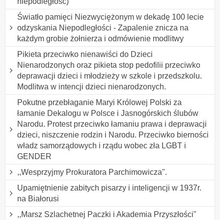
niepodległość)
Światło pamięci Niezwyciężonym w dekadę 100 lecie
odzyskania Niepodległości - Zapalenie znicza na
każdym grobie żołnierza i odmówienie modlitwy
Pikieta przeciwko nienawiści do Dzieci
Nienarodzonych oraz pikieta stop pedofilii przeciwko
deprawacji dzieci i młodzieży w szkole i przedszkolu.
Modlitwa w intencji dzieci nienarodzonych.
Pokutne przebłaganie Maryi Królowej Polski za
łamanie Dekalogu w Polsce i Jasnogórskich ślubów
Narodu. Protest przeciwko łamaniu prawa i deprawacji
dzieci, niszczenie rodzin i Narodu. Przeciwko bierności
władz samorządowych i rządu wobec zła LGBT i
GENDER
,,Wesprzyjmy Prokuratora Parchimowicza".
Upamiętnienie zabitych pisarzy i inteligencji w 1937r.
na Białorusi
,,Marsz Szlachetnej Paczki i Akademia Przyszłości"