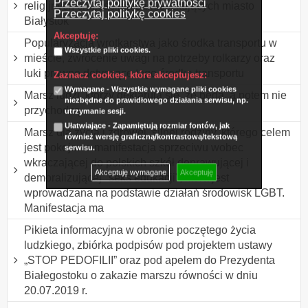
Przeczytaj politykę prywatności
religijnych chrześcijan zamieszkujących miasto
Przeczytaj politykę cookies
Białystok
Akceptuję:
Popularyzacja wrotkarstwa jako środka transportu w
Wszystkie pliki cookies.
mieście, zwrócenie uwagi na potrzeby rolkarzy oraz
luki prawne dotyczące tego środka transportu
Zaznacz cookies, które akceptujesz:
Wymagane - Wszystkie wymagane pliki cookies
Marsz ludzi, którzy deklarują się, że będą, a potem nie
niezbędne do prawidłowego działania serwisu, np.
przychodzą.
utrzymanie sesji.
Ułatwiające - Zapamiętują rozmiar fontów, jak
Marsz dla życia i zdrowej, silnej rodziny, którego celem
również wersję graficzną/kontrastową/tekstową
jest pokojowa manifestacja sprzeciwu wobec
serwisu.
wkraczającej do polskich szkół deprawującej i
Akceptuję wymagane
Akceptuję
demoralizującej "seks edukacji", która jest
wprowadzana na podstawie działań środowisk LGBT.
Manifestacja ma
Pikieta informacyjna w obronie poczętego życia
ludzkiego, zbiórka podpisów pod projektem ustawy
„STOP PEDOFILII” oraz pod apelem do Prezydenta
Białegostoku o zakazie marszu równości w dniu
20.07.2019 r.