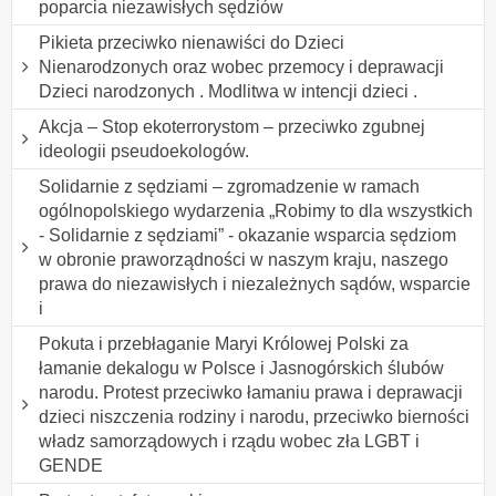
poparcia niezawisłych sędziów
Pikieta przeciwko nienawiści do Dzieci
Nienarodzonych oraz wobec przemocy i deprawacji
Dzieci narodzonych . Modlitwa w intencji dzieci .
Akcja – Stop ekoterrorystom – przeciwko zgubnej
ideologii pseudoekologów.
Solidarnie z sędziami – zgromadzenie w ramach
ogólnopolskiego wydarzenia „Robimy to dla wszystkich
- Solidarnie z sędziami” - okazanie wsparcia sędziom
w obronie praworządności w naszym kraju, naszego
prawa do niezawisłych i niezależnych sądów, wsparcie
i
Pokuta i przebłaganie Maryi Królowej Polski za
łamanie dekalogu w Polsce i Jasnogórskich ślubów
narodu. Protest przeciwko łamaniu prawa i deprawacji
dzieci niszczenia rodziny i narodu, przeciwko bierności
władz samorządowych i rządu wobec zła LGBT i
GENDE