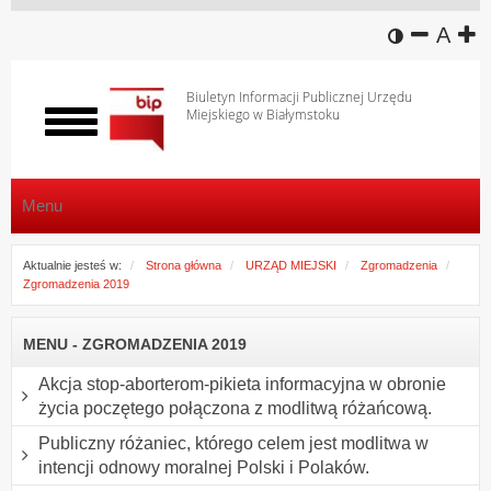
wersja k
zmniej
domy
z
A
Biuletyn Informacji Publicznej Urzędu
Miejskiego w Białymstoku
Włącz
menu
Menu
Aktualnie jesteś w:
Strona główna
URZĄD MIEJSKI
Zgromadzenia
Zgromadzenia 2019
MENU - ZGROMADZENIA 2019
Akcja stop-aborterom-pikieta informacyjna w obronie
życia poczętego połączona z modlitwą różańcową.
Publiczny różaniec, którego celem jest modlitwa w
intencji odnowy moralnej Polski i Polaków.