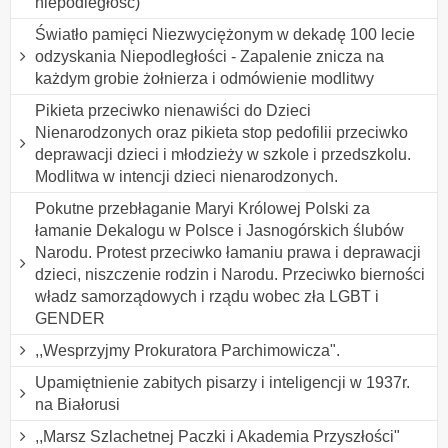
niepodległość)
Światło pamięci Niezwyciężonym w dekadę 100 lecie
odzyskania Niepodległości - Zapalenie znicza na
każdym grobie żołnierza i odmówienie modlitwy
Pikieta przeciwko nienawiści do Dzieci
Nienarodzonych oraz pikieta stop pedofilii przeciwko
deprawacji dzieci i młodzieży w szkole i przedszkolu.
Modlitwa w intencji dzieci nienarodzonych.
Pokutne przebłaganie Maryi Królowej Polski za
łamanie Dekalogu w Polsce i Jasnogórskich ślubów
Narodu. Protest przeciwko łamaniu prawa i deprawacji
dzieci, niszczenie rodzin i Narodu. Przeciwko bierności
władz samorządowych i rządu wobec zła LGBT i
GENDER
,,Wesprzyjmy Prokuratora Parchimowicza".
Upamiętnienie zabitych pisarzy i inteligencji w 1937r.
na Białorusi
,,Marsz Szlachetnej Paczki i Akademia Przyszłości"