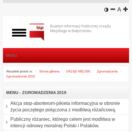
wersja k
zmniej
domy
z
A
Biuletyn Informacji Publicznej Urzędu
Miejskiego w Białymstoku
Włącz
menu
Menu
Aktualnie jesteś w:
Strona główna
URZĄD MIEJSKI
Zgromadzenia
Zgromadzenia 2019
MENU - ZGROMADZENIA 2019
Akcja stop-aborterom-pikieta informacyjna w obronie
życia poczętego połączona z modlitwą różańcową.
Publiczny różaniec, którego celem jest modlitwa w
intencji odnowy moralnej Polski i Polaków.