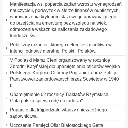
Manifestacja ws. poparcia żądań wzrostu wynagrodzeń
nauczycieli, podwyżek w sferze finansów publicznych,
wprowadzenia kryterium stażowego uprawniającego
do przejścia na emeryturę bez względu na wiek,
odmrożenia wskaźnika naliczania zakładowego
funduszu św
Publiczny różaniec, którego celem jest modlitwa w
intencji odnowy moralnej Polski i Polaków.
V Podlaski Marsz Cieni organizowany w rocznicę
Zbrodni Katyńskiej dla upamiętnienia oficerów Wojska
Polskiego, Korpusu Ochrony Pogranicza oraz Policji
Państwowej zamordowanych przez Sowietów w 1940
r.
Upamiętnienie 62 rocznicy Traktatów Rzymskich. "
Cała polska śpiewa odę do radości".
Poparcie dla trójpodziału władzy i niezależnego
sądownictwa.
Uczczenie Pamięci Ofiar Białostockiego Getta