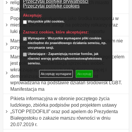
Przeczytaj politykę prywatności
religijnych chrześcijan zamieszkujących miasto
Przeczytaj politykę cookies
Białystok
Akceptuję:
Popularyzacja wrotkarstwa jako środka transportu w
Wszystkie pliki cookies.
mieście, zwrócenie uwagi na potrzeby rolkarzy oraz
luki prawne dotyczące tego środka transportu
Zaznacz cookies, które akceptujesz:
Wymagane - Wszystkie wymagane pliki cookies
Marsz ludzi, którzy deklarują się, że będą, a potem nie
niezbędne do prawidłowego działania serwisu, np.
przychodzą.
utrzymanie sesji.
Ułatwiające - Zapamiętują rozmiar fontów, jak
Marsz dla życia i zdrowej, silnej rodziny, którego celem
również wersję graficzną/kontrastową/tekstową
jest pokojowa manifestacja sprzeciwu wobec
serwisu.
wkraczającej do polskich szkół deprawującej i
Akceptuję wymagane
Akceptuję
demoralizującej "seks edukacji", która jest
wprowadzana na podstawie działań środowisk LGBT.
Manifestacja ma
Pikieta informacyjna w obronie poczętego życia
ludzkiego, zbiórka podpisów pod projektem ustawy
„STOP PEDOFILII” oraz pod apelem do Prezydenta
Białegostoku o zakazie marszu równości w dniu
20.07.2019 r.