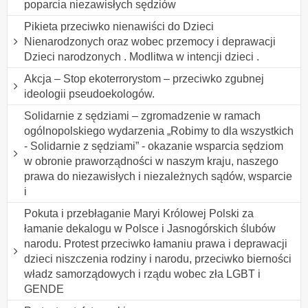
poparcia niezawisłych sędziów
Pikieta przeciwko nienawiści do Dzieci
Nienarodzonych oraz wobec przemocy i deprawacji
Dzieci narodzonych . Modlitwa w intencji dzieci .
Akcja – Stop ekoterrorystom – przeciwko zgubnej
ideologii pseudoekologów.
Solidarnie z sędziami – zgromadzenie w ramach
ogólnopolskiego wydarzenia „Robimy to dla wszystkich
- Solidarnie z sędziami” - okazanie wsparcia sędziom
w obronie praworządności w naszym kraju, naszego
prawa do niezawisłych i niezależnych sądów, wsparcie
i
Pokuta i przebłaganie Maryi Królowej Polski za
łamanie dekalogu w Polsce i Jasnogórskich ślubów
narodu. Protest przeciwko łamaniu prawa i deprawacji
dzieci niszczenia rodziny i narodu, przeciwko bierności
władz samorządowych i rządu wobec zła LGBT i
GENDE