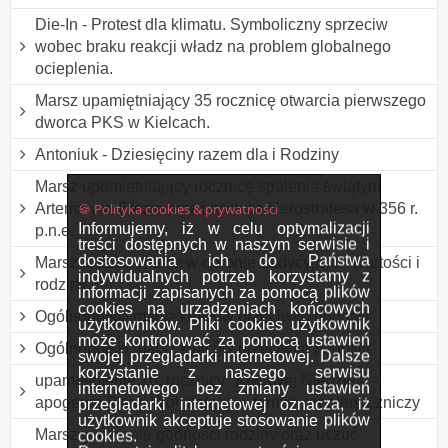
Die-In - Protest dla klimatu. Symboliczny sprzeciw
wobec braku reakcji władz na problem globalnego
ocieplenia.
Marsz upamiętniający 35 rocznicę otwarcia pierwszego
dworca PKS w Kielcach.
Antoniuk - Dziesięciny razem dla i Rodziny
Marsz upamiętniający rocznicę spalenia świątyni
🍪 Polityka cookies & prywatności
Artemidy w Efezie przez szewca Herostratesa w 356 r.
Informujemy, iż w celu optymalizacji
p.n.e.
treści dostępnych w naszym serwisie i
dostosowania ich do Państwa
Marsz rodzin - marsz w obronie tradycyjnych wartości i
indywidualnych potrzeb korzystamy z
rodziny
informacji zapisanych za pomocą plików
cookies na urządzeniach końcowych
Ogólnopolski marsz kibiców przeciwko pedofilii
użytkowników. Pliki cookies użytkownik
może kontrolować za pomocą ustawień
Ogólnopolski marsz kibiców przeciwko pedofilii
swojej przeglądarki internetowej. Dalsze
korzystanie z naszego serwisu
upamiętnienie 76. rocznicy "Krwawej Niedzieli" -
internetowego bez zmiany ustawień
apogeum Rzezi Wołyńskiej, w formie zapalenia zniczy
przeglądarki internetowej oznacza, iż
użytkownik akceptuje stosowanie plików
Marsz w obronie godności rodziny oraz uczuć
cookies.