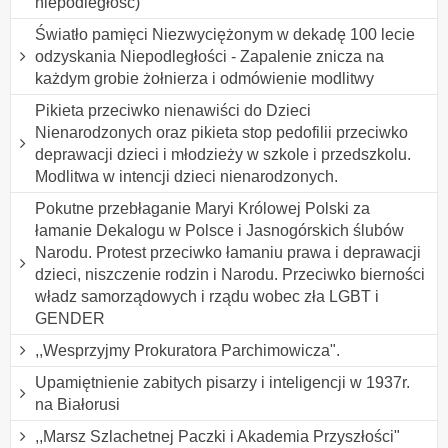
niepodległość)
Światło pamięci Niezwyciężonym w dekadę 100 lecie
odzyskania Niepodległości - Zapalenie znicza na
każdym grobie żołnierza i odmówienie modlitwy
Pikieta przeciwko nienawiści do Dzieci
Nienarodzonych oraz pikieta stop pedofilii przeciwko
deprawacji dzieci i młodzieży w szkole i przedszkolu.
Modlitwa w intencji dzieci nienarodzonych.
Pokutne przebłaganie Maryi Królowej Polski za
łamanie Dekalogu w Polsce i Jasnogórskich ślubów
Narodu. Protest przeciwko łamaniu prawa i deprawacji
dzieci, niszczenie rodzin i Narodu. Przeciwko bierności
władz samorządowych i rządu wobec zła LGBT i
GENDER
,,Wesprzyjmy Prokuratora Parchimowicza".
Upamiętnienie zabitych pisarzy i inteligencji w 1937r.
na Białorusi
,,Marsz Szlachetnej Paczki i Akademia Przyszłości"