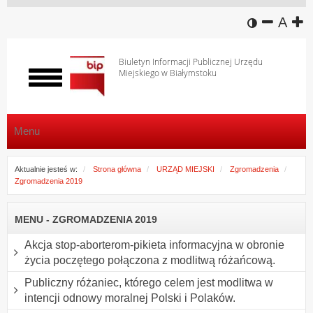
wersja k
zmniej
domy
z
A
Biuletyn Informacji Publicznej Urzędu
Miejskiego w Białymstoku
Włącz
menu
Menu
Aktualnie jesteś w:
Strona główna
URZĄD MIEJSKI
Zgromadzenia
Zgromadzenia 2019
MENU - ZGROMADZENIA 2019
Akcja stop-aborterom-pikieta informacyjna w obronie
życia poczętego połączona z modlitwą różańcową.
Publiczny różaniec, którego celem jest modlitwa w
intencji odnowy moralnej Polski i Polaków.