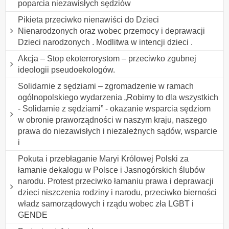
poparcia niezawisłych sędziów
Pikieta przeciwko nienawiści do Dzieci
Nienarodzonych oraz wobec przemocy i deprawacji
Dzieci narodzonych . Modlitwa w intencji dzieci .
Akcja – Stop ekoterrorystom – przeciwko zgubnej
ideologii pseudoekologów.
Solidarnie z sędziami – zgromadzenie w ramach
ogólnopolskiego wydarzenia „Robimy to dla wszystkich
- Solidarnie z sędziami” - okazanie wsparcia sędziom
w obronie praworządności w naszym kraju, naszego
prawa do niezawisłych i niezależnych sądów, wsparcie
i
Pokuta i przebłaganie Maryi Królowej Polski za
łamanie dekalogu w Polsce i Jasnogórskich ślubów
narodu. Protest przeciwko łamaniu prawa i deprawacji
dzieci niszczenia rodziny i narodu, przeciwko bierności
władz samorządowych i rządu wobec zła LGBT i
GENDE