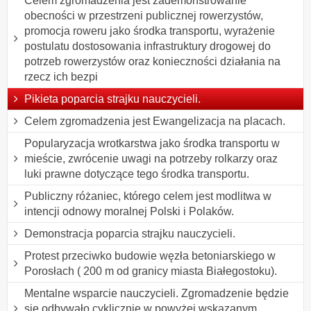
Celem zgromadzenia jest zademonstrowanie
obecności w przestrzeni publicznej rowerzystów,
promocja roweru jako środka transportu, wyrażenie
postulatu dostosowania infrastruktury drogowej do
potrzeb rowerzystów oraz konieczności działania na
rzecz ich bezpi
Pikieta poparcia strajku nauczycieli.
Celem zgromadzenia jest Ewangelizacja na placach.
Popularyzacja wrotkarstwa jako środka transportu w
mieście, zwrócenie uwagi na potrzeby rolkarzy oraz
luki prawne dotyczące tego środka transportu.
Publiczny różaniec, którego celem jest modlitwa w
intencji odnowy moralnej Polski i Polaków.
Demonstracja poparcia strajku nauczycieli.
Protest przeciwko budowie węzła betoniarskiego w
Porosłach ( 200 m od granicy miasta Białegostoku).
Mentalne wsparcie nauczycieli. Zgromadzenie będzie
się odbywało cyklicznie w powyżej wskazanym