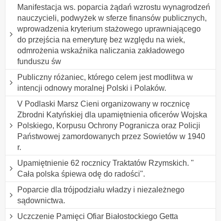
Manifestacja ws. poparcia żądań wzrostu wynagrodzeń
nauczycieli, podwyżek w sferze finansów publicznych,
wprowadzenia kryterium stażowego uprawniającego
do przejścia na emeryturę bez względu na wiek,
odmrożenia wskaźnika naliczania zakładowego
funduszu św
Publiczny różaniec, którego celem jest modlitwa w
intencji odnowy moralnej Polski i Polaków.
V Podlaski Marsz Cieni organizowany w rocznicę
Zbrodni Katyńskiej dla upamiętnienia oficerów Wojska
Polskiego, Korpusu Ochrony Pogranicza oraz Policji
Państwowej zamordowanych przez Sowietów w 1940
r.
Upamiętnienie 62 rocznicy Traktatów Rzymskich. "
Cała polska śpiewa odę do radości".
Poparcie dla trójpodziału władzy i niezależnego
sądownictwa.
Uczczenie Pamięci Ofiar Białostockiego Getta