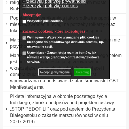
Przeczytaj politykę prywatności
religijnych chrześcijan zamieszkujących miasto
Przeczytaj politykę cookies
Białystok
Akceptuję:
Popularyzacja wrotkarstwa jako środka transportu w
Wszystkie pliki cookies.
mieście, zwrócenie uwagi na potrzeby rolkarzy oraz
luki prawne dotyczące tego środka transportu
Zaznacz cookies, które akceptujesz:
Wymagane - Wszystkie wymagane pliki cookies
Marsz ludzi, którzy deklarują się, że będą, a potem nie
niezbędne do prawidłowego działania serwisu, np.
przychodzą.
utrzymanie sesji.
Ułatwiające - Zapamiętują rozmiar fontów, jak
Marsz dla życia i zdrowej, silnej rodziny, którego celem
również wersję graficzną/kontrastową/tekstową
jest pokojowa manifestacja sprzeciwu wobec
serwisu.
wkraczającej do polskich szkół deprawującej i
Akceptuję wymagane
Akceptuję
demoralizującej "seks edukacji", która jest
wprowadzana na podstawie działań środowisk LGBT.
Manifestacja ma
Pikieta informacyjna w obronie poczętego życia
ludzkiego, zbiórka podpisów pod projektem ustawy
„STOP PEDOFILII” oraz pod apelem do Prezydenta
Białegostoku o zakazie marszu równości w dniu
20.07.2019 r.