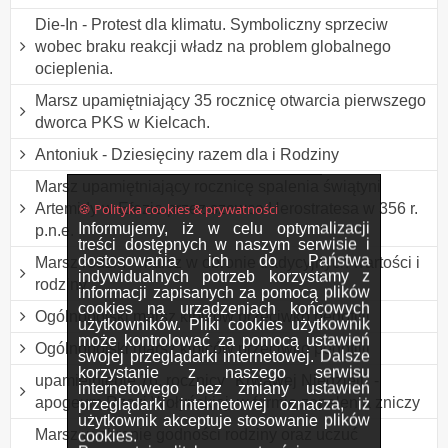
Die-In - Protest dla klimatu. Symboliczny sprzeciw
wobec braku reakcji władz na problem globalnego
ocieplenia.
Marsz upamiętniający 35 rocznicę otwarcia pierwszego
dworca PKS w Kielcach.
Antoniuk - Dziesięciny razem dla i Rodziny
Marsz upamiętniający rocznicę spalenia świątyni
🍪 Polityka cookies & prywatności
Artemidy w Efezie przez szewca Herostratesa w 356 r.
Informujemy, iż w celu optymalizacji
p.n.e.
treści dostępnych w naszym serwisie i
dostosowania ich do Państwa
Marsz rodzin - marsz w obronie tradycyjnych wartości i
indywidualnych potrzeb korzystamy z
rodziny
informacji zapisanych za pomocą plików
cookies na urządzeniach końcowych
Ogólnopolski marsz kibiców przeciwko pedofilii
użytkowników. Pliki cookies użytkownik
może kontrolować za pomocą ustawień
Ogólnopolski marsz kibiców przeciwko pedofilii
swojej przeglądarki internetowej. Dalsze
korzystanie z naszego serwisu
upamiętnienie 76. rocznicy "Krwawej Niedzieli" -
internetowego bez zmiany ustawień
apogeum Rzezi Wołyńskiej, w formie zapalenia zniczy
przeglądarki internetowej oznacza, iż
użytkownik akceptuje stosowanie plików
Marsz w obronie godności rodziny oraz uczuć
cookies.