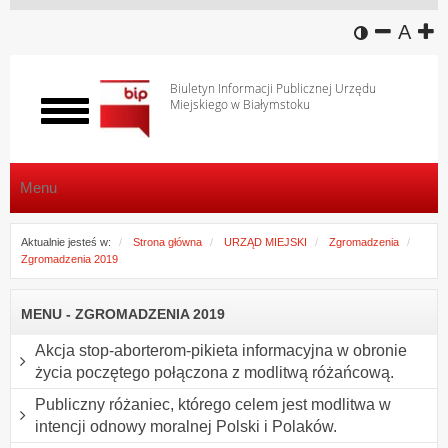
wersja k
zmniej
domy
z
A
Biuletyn Informacji Publicznej Urzędu
Miejskiego w Białymstoku
Włącz
menu
Menu
Aktualnie jesteś w:
Strona główna
URZĄD MIEJSKI
Zgromadzenia
Zgromadzenia 2019
MENU - ZGROMADZENIA 2019
Akcja stop-aborterom-pikieta informacyjna w obronie
życia poczętego połączona z modlitwą różańcową.
Publiczny różaniec, którego celem jest modlitwa w
intencji odnowy moralnej Polski i Polaków.