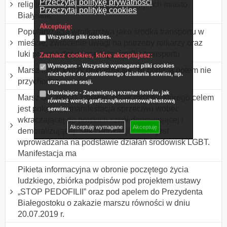
Przeczytaj politykę prywatności
religijnych chrześcijan zamieszkujących miasto
Przeczytaj politykę cookies
Białystok
Akceptuję:
Popularyzacja wrotkarstwa jako środka transportu w
Wszystkie pliki cookies.
mieście, zwrócenie uwagi na potrzeby rolkarzy oraz
luki prawne dotyczące tego środka transportu
Zaznacz cookies, które akceptujesz:
Wymagane - Wszystkie wymagane pliki cookies
Marsz ludzi, którzy deklarują się, że będą, a potem nie
niezbędne do prawidłowego działania serwisu, np.
przychodzą.
utrzymanie sesji.
Ułatwiające - Zapamiętują rozmiar fontów, jak
Marsz dla życia i zdrowej, silnej rodziny, którego celem
również wersję graficzną/kontrastową/tekstową
jest pokojowa manifestacja sprzeciwu wobec
serwisu.
wkraczającej do polskich szkół deprawującej i
Akceptuję wymagane
Akceptuję
demoralizującej "seks edukacji", która jest
wprowadzana na podstawie działań środowisk LGBT.
Manifestacja ma
Pikieta informacyjna w obronie poczętego życia
ludzkiego, zbiórka podpisów pod projektem ustawy
„STOP PEDOFILII” oraz pod apelem do Prezydenta
Białegostoku o zakazie marszu równości w dniu
20.07.2019 r.