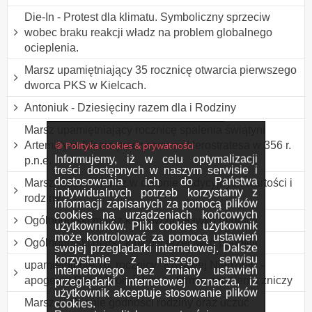
Die-In - Protest dla klimatu. Symboliczny sprzeciw
wobec braku reakcji władz na problem globalnego
ocieplenia.
Marsz upamiętniający 35 rocznicę otwarcia pierwszego
dworca PKS w Kielcach.
Antoniuk - Dziesięciny razem dla i Rodziny
Marsz upamiętniający rocznicę spalenia świątyni
🍪 Polityka cookies & prywatności
Artemidy w Efezie przez szewca Herostratesa w 356 r.
Informujemy, iż w celu optymalizacji
p.n.e.
treści dostępnych w naszym serwisie i
dostosowania ich do Państwa
Marsz rodzin - marsz w obronie tradycyjnych wartości i
indywidualnych potrzeb korzystamy z
rodziny
informacji zapisanych za pomocą plików
cookies na urządzeniach końcowych
Ogólnopolski marsz kibiców przeciwko pedofilii
użytkowników. Pliki cookies użytkownik
może kontrolować za pomocą ustawień
Ogólnopolski marsz kibiców przeciwko pedofilii
swojej przeglądarki internetowej. Dalsze
korzystanie z naszego serwisu
upamiętnienie 76. rocznicy "Krwawej Niedzieli" -
internetowego bez zmiany ustawień
apogeum Rzezi Wołyńskiej, w formie zapalenia zniczy
przeglądarki internetowej oznacza, iż
użytkownik akceptuje stosowanie plików
Marsz w obronie godności rodziny oraz uczuć
cookies.