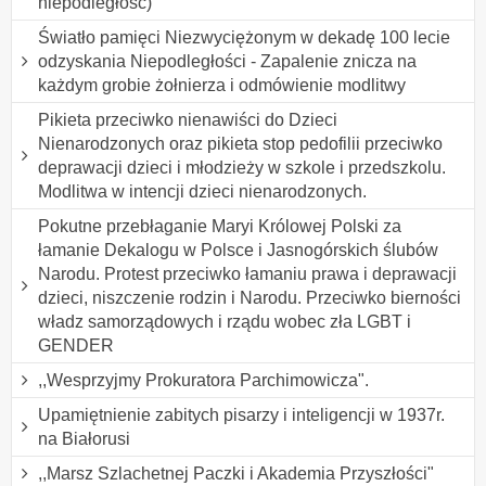
niepodległość)
Światło pamięci Niezwyciężonym w dekadę 100 lecie
odzyskania Niepodległości - Zapalenie znicza na
każdym grobie żołnierza i odmówienie modlitwy
Pikieta przeciwko nienawiści do Dzieci
Nienarodzonych oraz pikieta stop pedofilii przeciwko
deprawacji dzieci i młodzieży w szkole i przedszkolu.
Modlitwa w intencji dzieci nienarodzonych.
Pokutne przebłaganie Maryi Królowej Polski za
łamanie Dekalogu w Polsce i Jasnogórskich ślubów
Narodu. Protest przeciwko łamaniu prawa i deprawacji
dzieci, niszczenie rodzin i Narodu. Przeciwko bierności
władz samorządowych i rządu wobec zła LGBT i
GENDER
,,Wesprzyjmy Prokuratora Parchimowicza".
Upamiętnienie zabitych pisarzy i inteligencji w 1937r.
na Białorusi
,,Marsz Szlachetnej Paczki i Akademia Przyszłości"