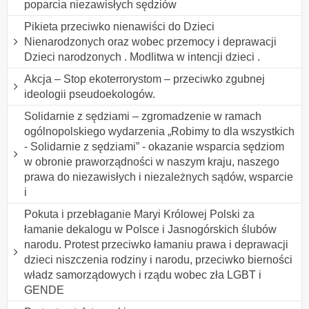
poparcia niezawisłych sędziów
Pikieta przeciwko nienawiści do Dzieci
Nienarodzonych oraz wobec przemocy i deprawacji
Dzieci narodzonych . Modlitwa w intencji dzieci .
Akcja – Stop ekoterrorystom – przeciwko zgubnej
ideologii pseudoekologów.
Solidarnie z sędziami – zgromadzenie w ramach
ogólnopolskiego wydarzenia „Robimy to dla wszystkich
- Solidarnie z sędziami” - okazanie wsparcia sędziom
w obronie praworządności w naszym kraju, naszego
prawa do niezawisłych i niezależnych sądów, wsparcie
i
Pokuta i przebłaganie Maryi Królowej Polski za
łamanie dekalogu w Polsce i Jasnogórskich ślubów
narodu. Protest przeciwko łamaniu prawa i deprawacji
dzieci niszczenia rodziny i narodu, przeciwko bierności
władz samorządowych i rządu wobec zła LGBT i
GENDE