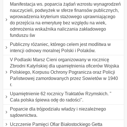
Manifestacja ws. poparcia żądań wzrostu wynagrodzeń
nauczycieli, podwyżek w sferze finansów publicznych,
wprowadzenia kryterium stażowego uprawniającego
do przejścia na emeryturę bez względu na wiek,
odmrożenia wskaźnika naliczania zakładowego
funduszu św
Publiczny różaniec, którego celem jest modlitwa w
intencji odnowy moralnej Polski i Polaków.
V Podlaski Marsz Cieni organizowany w rocznicę
Zbrodni Katyńskiej dla upamiętnienia oficerów Wojska
Polskiego, Korpusu Ochrony Pogranicza oraz Policji
Państwowej zamordowanych przez Sowietów w 1940
r.
Upamiętnienie 62 rocznicy Traktatów Rzymskich. "
Cała polska śpiewa odę do radości".
Poparcie dla trójpodziału władzy i niezależnego
sądownictwa.
Uczczenie Pamięci Ofiar Białostockiego Getta