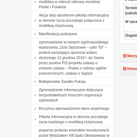
modlitwa w intencji odnowy moralnej
Polski i Polaków.
Termin
(zakoń
Akcja stop-aborterom-pikieta informacyjna
w obronie życia poczętego połączona z
W spr
modlitwą różańcową.
Manifestacja pokojowa
Organi
zgromadzenie w ramach ogólnopolskiego
wydarzenia „Dziś Sędziowie – jutro Ty!” –
protest wyrażający sprzeciw wobec
Metry
złożonego 12 grudnia 2019 r. do Sejmu
przez posłów PiS projektu ustawy o
zmianie ustawy – Prawo o ustroju sądów
Histo
powszechnych, ustawy o Sądzie
Betlejemskie Światło Pokoju
Zgromadzenie informacyjne dotyczące
bezpodstawnych roszczeń organizacji
żydowskich
Rocznica wprowadzenia stanu wojennego
Pikieta informacyjna w obronie poczętego
życia ludzkiego z modlitwą różańcową
poparcie protestu emerytów mundurowych
przed Wydziałem XIII Sądu Okręgowego w