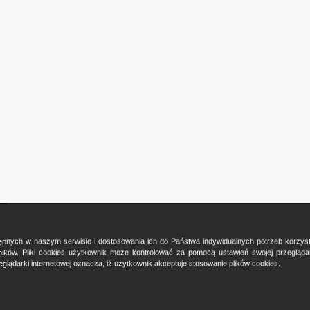
ostępnych w naszym serwisie i dostosowania ich do Państwa indywidualnych potrzeb korzy
ków. Pliki cookies użytkownik może kontrolować za pomocą ustawień swojej przeglądark
glądarki internetowej oznacza, iż użytkownik akceptuje stosowanie plików cookies.