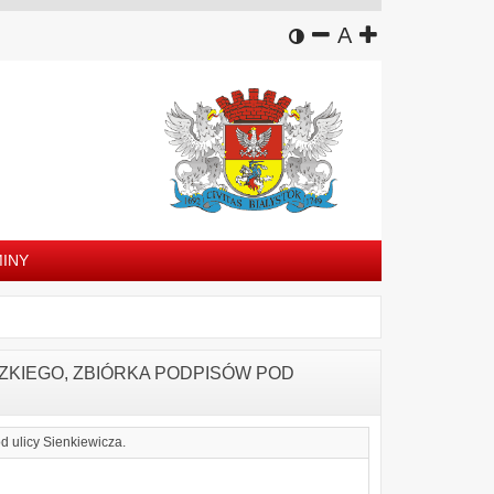
wersja kontrastowa
zmniejsz czcion
domyślny rozm
zwiększ czc
A
INY
ZKIEGO, ZBIÓRKA PODPISÓW POD
d ulicy Sienkiewicza.