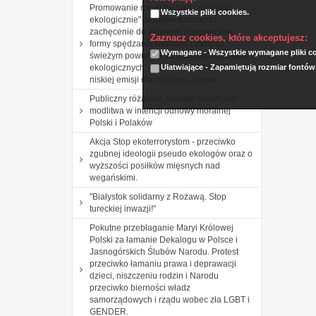
Promowanie rowerów jako ,,czystych
Wszystkie pliki cookies.
ekologicznie" środków transportu,
zachęcenie do aktywnej i bezpiecznej
Zaznacz cookies, które akceptujesz:
formy spędzania wolnego czasu na
Wymagane - Wszystkie wymagane pliki coo
świeżym powietrzu, kształtowanie postaw
Ułatwiające - Zapamiętują rozmiar fontów
ekologicznych: rozumienia roli i znaczenia
niskiej emisji dla naszego zdrowi
Publiczny różaniec, którego celem jest
modlitwa w intencji odnowy moralnej
Polski i Polaków
Akcja Stop ekoterrorystom - przeciwko
zgubnej ideologii pseudo ekologów oraz o
wyższości posiłków mięsnych nad
wegańskimi.
"Białystok solidarny z Rożawą. Stop
tureckiej inwazji!"
Pokutne przebłaganie Maryi Królowej
Polski za łamanie Dekalogu w Polsce i
Jasnogórskich Ślubów Narodu. Protest
przeciwko łamaniu prawa i deprawacji
dzieci, niszczeniu rodzin i Narodu
przeciwko bierności władz
samorządowych i rządu wobec zła LGBT i
GENDER.