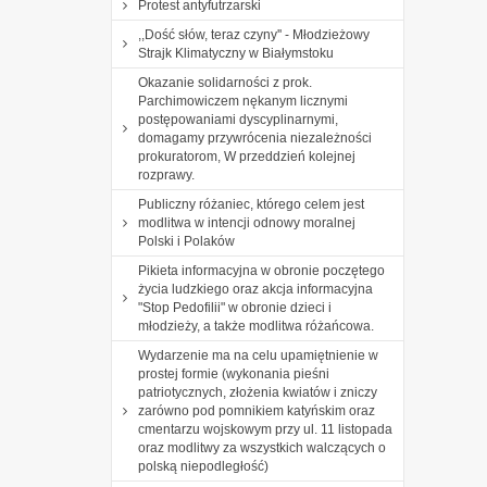
Protest antyfutrzarski
,,Dość słów, teraz czyny'' - Młodzieżowy
Strajk Klimatyczny w Białymstoku
Okazanie solidarności z prok.
Parchimowiczem nękanym licznymi
postępowaniami dyscyplinarnymi,
domagamy przywrócenia niezależności
prokuratorom, W przeddzień kolejnej
rozprawy.
Publiczny różaniec, którego celem jest
modlitwa w intencji odnowy moralnej
Polski i Polaków
Pikieta informacyjna w obronie poczętego
życia ludzkiego oraz akcja informacyjna
"Stop Pedofilii" w obronie dzieci i
młodzieży, a także modlitwa różańcowa.
Wydarzenie ma na celu upamiętnienie w
prostej formie (wykonania pieśni
patriotycznych, złożenia kwiatów i zniczy
zarówno pod pomnikiem katyńskim oraz
cmentarzu wojskowym przy ul. 11 listopada
oraz modlitwy za wszystkich walczących o
polską niepodległość)