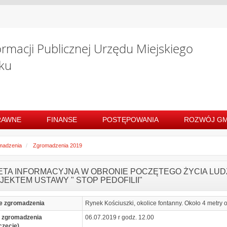
ormacji Publicznej Urzędu Miejskiego
ku
RAWNE
FINANSE
POSTĘPOWANIA
ROZWÓJ GM
madzenia
Zgromadzenia 2019
IETA INFORMACYJNA W OBRONIE POCZĘTEGO ŻYCIA LUD
JEKTEM USTAWY " STOP PEDOFILII"
e zgromadzenia
Rynek Kościuszki, okolice fontanny. Około 4 metry o
 zgromadzenia
06.07.2019 r godz. 12.00
częcie)