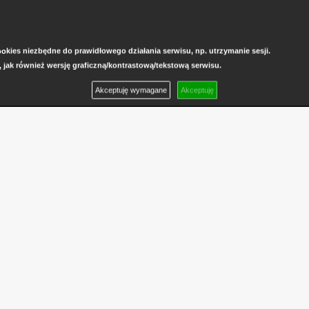
kies niezbędne do prawidłowego działania serwisu, np. utrzymanie sesji.
, jak również wersję graficzną/kontrastową/tekstową serwisu.
Akceptuję wymagane
Akceptuję