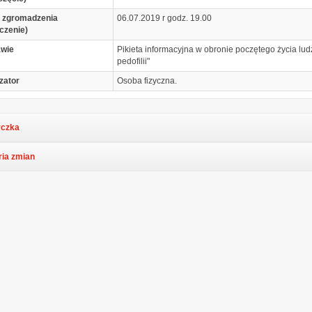
 zgromadzenia
06.07.2019 r godz. 19.00
czenie)
awie
Pikieta informacyjna w obronie poczętego życia lud
pedofilii"
zator
Osoba fizyczna.
czka
ria zmian