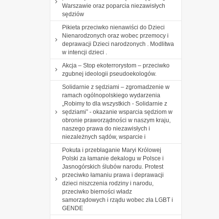
Warszawie oraz poparcia niezawisłych
sędziów
Pikieta przeciwko nienawiści do Dzieci
Nienarodzonych oraz wobec przemocy i
deprawacji Dzieci narodzonych . Modlitwa
w intencji dzieci .
Akcja – Stop ekoterrorystom – przeciwko
zgubnej ideologii pseudoekologów.
Solidarnie z sędziami – zgromadzenie w
ramach ogólnopolskiego wydarzenia
„Robimy to dla wszystkich - Solidarnie z
sędziami” - okazanie wsparcia sędziom w
obronie praworządności w naszym kraju,
naszego prawa do niezawisłych i
niezależnych sądów, wsparcie i
Pokuta i przebłaganie Maryi Królowej
Polski za łamanie dekalogu w Polsce i
Jasnogórskich ślubów narodu. Protest
przeciwko łamaniu prawa i deprawacji
dzieci niszczenia rodziny i narodu,
przeciwko bierności władz
samorządowych i rządu wobec zła LGBT i
GENDE