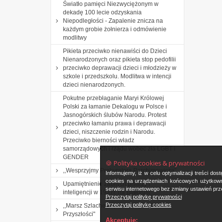
Światło pamięci Niezwyciężonym w
dekadę 100 lecie odzyskania
Niepodległości - Zapalenie znicza na
każdym grobie żołnierza i odmówienie
modlitwy
Pikieta przeciwko nienawiści do Dzieci
Nienarodzonych oraz pikieta stop pedofilii
przeciwko deprawacji dzieci i młodzieży w
szkole i przedszkolu. Modlitwa w intencji
dzieci nienarodzonych.
Pokutne przebłaganie Maryi Królowej
Polski za łamanie Dekalogu w Polsce i
Jasnogórskich ślubów Narodu. Protest
przeciwko łamaniu prawa i deprawacji
dzieci, niszczenie rodzin i Narodu.
Przeciwko bierności władz
samorządowych i rządu wobec zła LGBT i
GENDER
🍪 Polityka cookies & prywatności
,,Wesprzyjmy Prokuratora Parchimowicza".
Informujemy, iż w celu optymalizacji treści d
cookies na urządzeniach końcowych użytkowni
Upamiętnienie zabitych pisarzy i
serwisu internetowego bez zmiany ustawień prze
inteligencji w 1937r. na Białorusi
Przeczytaj politykę prywatności
Przeczytaj politykę cookies
,,Marsz Szlachetnej Paczki i Akademia
Przyszłości"
Akceptuję: