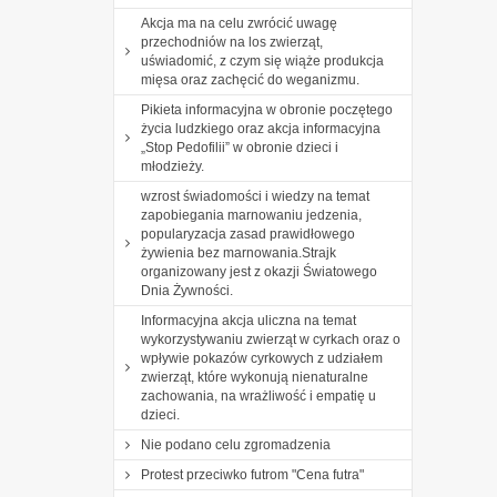
Akcja ma na celu zwrócić uwagę
przechodniów na los zwierząt,
uświadomić, z czym się wiąże produkcja
mięsa oraz zachęcić do weganizmu.
Pikieta informacyjna w obronie poczętego
życia ludzkiego oraz akcja informacyjna
„Stop Pedofilii” w obronie dzieci i
młodzieży.
wzrost świadomości i wiedzy na temat
zapobiegania marnowaniu jedzenia,
popularyzacja zasad prawidłowego
żywienia bez marnowania.Strajk
organizowany jest z okazji Światowego
Dnia Żywności.
Informacyjna akcja uliczna na temat
wykorzystywaniu zwierząt w cyrkach oraz o
wpływie pokazów cyrkowych z udziałem
zwierząt, które wykonują nienaturalne
zachowania, na wrażliwość i empatię u
dzieci.
Nie podano celu zgromadzenia
Protest przeciwko futrom "Cena futra"