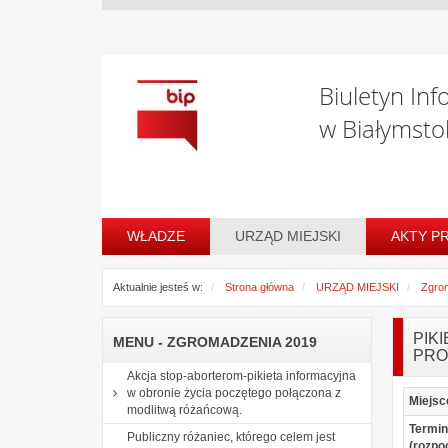
Biuletyn Inf
w Białymsto
WŁADZE
URZĄD MIEJSKI
AKTY P
Aktualnie jesteś w:
Strona główna
URZĄD MIEJSKI
Zgro
PIK
MENU - ZGROMADZENIA 2019
PRO
Akcja stop-aborterom-pikieta informacyjna
w obronie życia poczętego połączona z
Miejsc
modlitwą różańcową.
Termin
Publiczny różaniec, którego celem jest
(rozpo