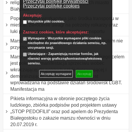
Przeczytaj politykę prywatności
religijnych chrześcijan zamieszkujących miasto
Przeczytaj politykę cookies
Białystok
Akceptuję:
Popularyzacja wrotkarstwa jako środka transportu w
Wszystkie pliki cookies.
mieście, zwrócenie uwagi na potrzeby rolkarzy oraz
luki prawne dotyczące tego środka transportu
Zaznacz cookies, które akceptujesz:
Wymagane - Wszystkie wymagane pliki cookies
Marsz ludzi, którzy deklarują się, że będą, a potem nie
niezbędne do prawidłowego działania serwisu, np.
przychodzą.
utrzymanie sesji.
Ułatwiające - Zapamiętują rozmiar fontów, jak
Marsz dla życia i zdrowej, silnej rodziny, którego celem
również wersję graficzną/kontrastową/tekstową
jest pokojowa manifestacja sprzeciwu wobec
serwisu.
wkraczającej do polskich szkół deprawującej i
Akceptuję wymagane
Akceptuję
demoralizującej "seks edukacji", która jest
wprowadzana na podstawie działań środowisk LGBT.
Manifestacja ma
Pikieta informacyjna w obronie poczętego życia
ludzkiego, zbiórka podpisów pod projektem ustawy
„STOP PEDOFILII” oraz pod apelem do Prezydenta
Białegostoku o zakazie marszu równości w dniu
20.07.2019 r.