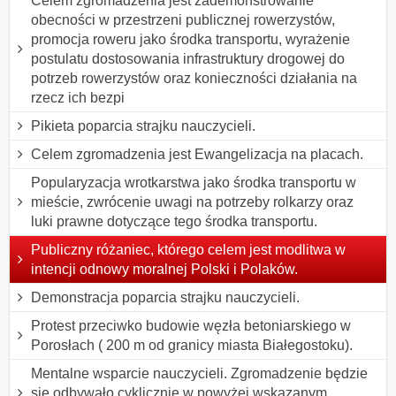
Celem zgromadzenia jest zademonstrowanie
obecności w przestrzeni publicznej rowerzystów,
promocja roweru jako środka transportu, wyrażenie
postulatu dostosowania infrastruktury drogowej do
potrzeb rowerzystów oraz konieczności działania na
rzecz ich bezpi
Pikieta poparcia strajku nauczycieli.
Celem zgromadzenia jest Ewangelizacja na placach.
Popularyzacja wrotkarstwa jako środka transportu w
mieście, zwrócenie uwagi na potrzeby rolkarzy oraz
luki prawne dotyczące tego środka transportu.
Publiczny różaniec, którego celem jest modlitwa w
intencji odnowy moralnej Polski i Polaków.
Demonstracja poparcia strajku nauczycieli.
Protest przeciwko budowie węzła betoniarskiego w
Porosłach ( 200 m od granicy miasta Białegostoku).
Mentalne wsparcie nauczycieli. Zgromadzenie będzie
się odbywało cyklicznie w powyżej wskazanym