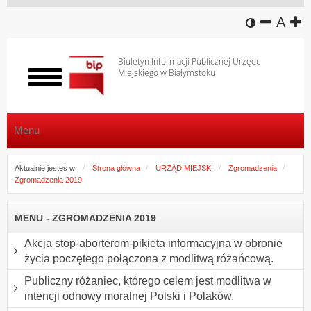
wersja k
zmniej
domy
z
A
Biuletyn Informacji Publicznej Urzędu
Miejskiego w Białymstoku
Włącz
menu
Menu
Aktualnie jesteś w:
Strona główna
URZĄD MIEJSKI
Zgromadzenia
Zgromadzenia 2019
MENU - ZGROMADZENIA 2019
Akcja stop-aborterom-pikieta informacyjna w obronie
życia poczętego połączona z modlitwą różańcową.
Publiczny różaniec, którego celem jest modlitwa w
intencji odnowy moralnej Polski i Polaków.