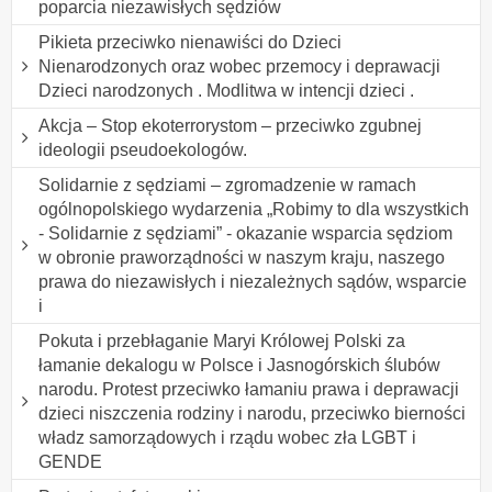
poparcia niezawisłych sędziów
Pikieta przeciwko nienawiści do Dzieci
Nienarodzonych oraz wobec przemocy i deprawacji
Dzieci narodzonych . Modlitwa w intencji dzieci .
Akcja – Stop ekoterrorystom – przeciwko zgubnej
ideologii pseudoekologów.
Solidarnie z sędziami – zgromadzenie w ramach
ogólnopolskiego wydarzenia „Robimy to dla wszystkich
- Solidarnie z sędziami” - okazanie wsparcia sędziom
w obronie praworządności w naszym kraju, naszego
prawa do niezawisłych i niezależnych sądów, wsparcie
i
Pokuta i przebłaganie Maryi Królowej Polski za
łamanie dekalogu w Polsce i Jasnogórskich ślubów
narodu. Protest przeciwko łamaniu prawa i deprawacji
dzieci niszczenia rodziny i narodu, przeciwko bierności
władz samorządowych i rządu wobec zła LGBT i
GENDE