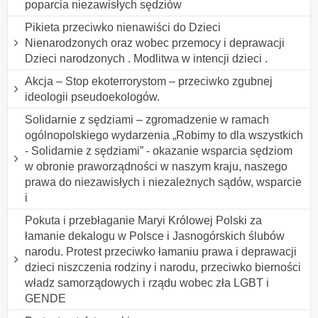
poparcia niezawisłych sędziów
Pikieta przeciwko nienawiści do Dzieci
Nienarodzonych oraz wobec przemocy i deprawacji
Dzieci narodzonych . Modlitwa w intencji dzieci .
Akcja – Stop ekoterrorystom – przeciwko zgubnej
ideologii pseudoekologów.
Solidarnie z sędziami – zgromadzenie w ramach
ogólnopolskiego wydarzenia „Robimy to dla wszystkich
- Solidarnie z sędziami” - okazanie wsparcia sędziom
w obronie praworządności w naszym kraju, naszego
prawa do niezawisłych i niezależnych sądów, wsparcie
i
Pokuta i przebłaganie Maryi Królowej Polski za
łamanie dekalogu w Polsce i Jasnogórskich ślubów
narodu. Protest przeciwko łamaniu prawa i deprawacji
dzieci niszczenia rodziny i narodu, przeciwko bierności
władz samorządowych i rządu wobec zła LGBT i
GENDE