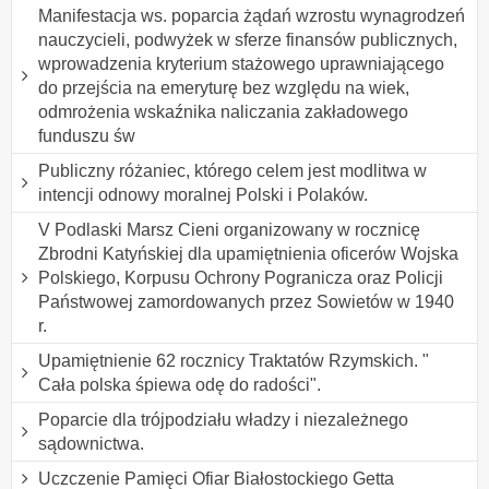
Manifestacja ws. poparcia żądań wzrostu wynagrodzeń
nauczycieli, podwyżek w sferze finansów publicznych,
wprowadzenia kryterium stażowego uprawniającego
do przejścia na emeryturę bez względu na wiek,
odmrożenia wskaźnika naliczania zakładowego
funduszu św
Publiczny różaniec, którego celem jest modlitwa w
intencji odnowy moralnej Polski i Polaków.
V Podlaski Marsz Cieni organizowany w rocznicę
Zbrodni Katyńskiej dla upamiętnienia oficerów Wojska
Polskiego, Korpusu Ochrony Pogranicza oraz Policji
Państwowej zamordowanych przez Sowietów w 1940
r.
Upamiętnienie 62 rocznicy Traktatów Rzymskich. "
Cała polska śpiewa odę do radości".
Poparcie dla trójpodziału władzy i niezależnego
sądownictwa.
Uczczenie Pamięci Ofiar Białostockiego Getta