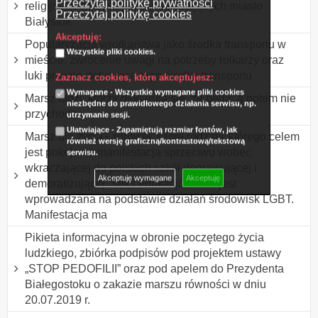
Przeczytaj politykę prywatności
religijnych chrześcijan zamieszkujących miasto
Przeczytaj politykę cookies
Białystok
Akceptuję:
Popularyzacja wrotkarstwa jako środka transportu w
Wszystkie pliki cookies.
mieście, zwrócenie uwagi na potrzeby rolkarzy oraz
luki prawne dotyczące tego środka transportu
Zaznacz cookies, które akceptujesz:
Wymagane - Wszystkie wymagane pliki cookies
Marsz ludzi, którzy deklarują się, że będą, a potem nie
niezbędne do prawidłowego działania serwisu, np.
przychodzą.
utrzymanie sesji.
Ułatwiające - Zapamiętują rozmiar fontów, jak
Marsz dla życia i zdrowej, silnej rodziny, którego celem
również wersję graficzną/kontrastową/tekstową
jest pokojowa manifestacja sprzeciwu wobec
serwisu.
wkraczającej do polskich szkół deprawującej i
Akceptuję wymagane
Akceptuję
demoralizującej "seks edukacji", która jest
wprowadzana na podstawie działań środowisk LGBT.
Manifestacja ma
Pikieta informacyjna w obronie poczętego życia
ludzkiego, zbiórka podpisów pod projektem ustawy
„STOP PEDOFILII” oraz pod apelem do Prezydenta
Białegostoku o zakazie marszu równości w dniu
20.07.2019 r.