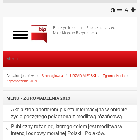
wersja k
zmniej
domy
z
A
Biuletyn Informacji Publicznej Urzędu
Miejskiego w Białymstoku
Włącz
menu
Menu
Aktualnie jesteś w:
Strona główna
URZĄD MIEJSKI
Zgromadzenia
Zgromadzenia 2019
MENU - ZGROMADZENIA 2019
Akcja stop-aborterom-pikieta informacyjna w obronie
życia poczętego połączona z modlitwą różańcową.
Publiczny różaniec, którego celem jest modlitwa w
intencji odnowy moralnej Polski i Polaków.