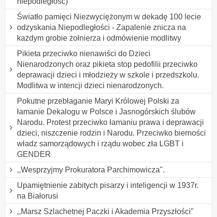
niepodległość)
Światło pamięci Niezwyciężonym w dekadę 100 lecie
odzyskania Niepodległości - Zapalenie znicza na
każdym grobie żołnierza i odmówienie modlitwy
Pikieta przeciwko nienawiści do Dzieci
Nienarodzonych oraz pikieta stop pedofilii przeciwko
deprawacji dzieci i młodzieży w szkole i przedszkolu.
Modlitwa w intencji dzieci nienarodzonych.
Pokutne przebłaganie Maryi Królowej Polski za
łamanie Dekalogu w Polsce i Jasnogórskich ślubów
Narodu. Protest przeciwko łamaniu prawa i deprawacji
dzieci, niszczenie rodzin i Narodu. Przeciwko bierności
władz samorządowych i rządu wobec zła LGBT i
GENDER
,,Wesprzyjmy Prokuratora Parchimowicza".
Upamiętnienie zabitych pisarzy i inteligencji w 1937r.
na Białorusi
,,Marsz Szlachetnej Paczki i Akademia Przyszłości"