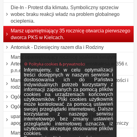
Die-In - Protest dla klimatu. Symboliczny sprzeciw
wobec braku reakcji władz na problem globalnego
ocieplenia.
Marsz upamiętniający 35 rocznicę otwarcia pierwszego
dworca PKS w Kielcach.
Antoniuk - Dziesięciny razem dla i Rodziny
Marsz upamiętniający rocznicę spalenia świątyni
🍪 Polityka cookies & prywatności
Artemidy w Efezie przez szewca Herostratesa w 356 r.
Informujemy, iż w celu optymalizacji
p.n.e.
treści dostępnych w naszym serwisie i
dostosowania ich do Państwa
Marsz rodzin - marsz w obronie tradycyjnych wartości i
indywidualnych potrzeb korzystamy z
rodziny
informacji zapisanych za pomocą plików
cookies na urządzeniach końcowych
Ogólnopolski marsz kibiców przeciwko pedofilii
użytkowników. Pliki cookies użytkownik
może kontrolować za pomocą ustawień
Ogólnopolski marsz kibiców przeciwko pedofilii
swojej przeglądarki internetowej. Dalsze
korzystanie z naszego serwisu
upamiętnienie 76. rocznicy "Krwawej Niedzieli" -
internetowego bez zmiany ustawień
apogeum Rzezi Wołyńskiej, w formie zapalenia zniczy
przeglądarki internetowej oznacza, iż
użytkownik akceptuje stosowanie plików
Marsz w obronie godności rodziny oraz uczuć
cookies.