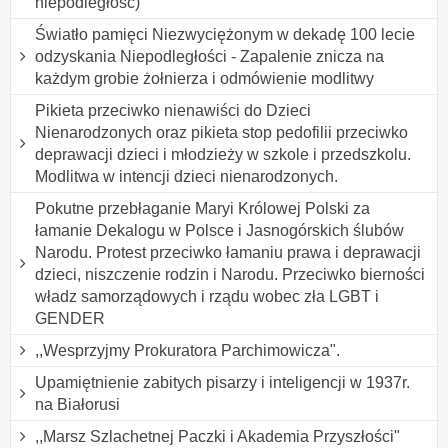
niepodległość)
Światło pamięci Niezwyciężonym w dekadę 100 lecie
odzyskania Niepodległości - Zapalenie znicza na
każdym grobie żołnierza i odmówienie modlitwy
Pikieta przeciwko nienawiści do Dzieci
Nienarodzonych oraz pikieta stop pedofilii przeciwko
deprawacji dzieci i młodzieży w szkole i przedszkolu.
Modlitwa w intencji dzieci nienarodzonych.
Pokutne przebłaganie Maryi Królowej Polski za
łamanie Dekalogu w Polsce i Jasnogórskich ślubów
Narodu. Protest przeciwko łamaniu prawa i deprawacji
dzieci, niszczenie rodzin i Narodu. Przeciwko bierności
władz samorządowych i rządu wobec zła LGBT i
GENDER
,,Wesprzyjmy Prokuratora Parchimowicza".
Upamiętnienie zabitych pisarzy i inteligencji w 1937r.
na Białorusi
,,Marsz Szlachetnej Paczki i Akademia Przyszłości"