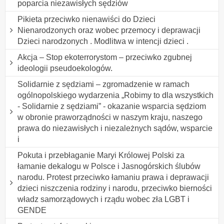
poparcia niezawisłych sędziów
Pikieta przeciwko nienawiści do Dzieci
Nienarodzonych oraz wobec przemocy i deprawacji
Dzieci narodzonych . Modlitwa w intencji dzieci .
Akcja – Stop ekoterrorystom – przeciwko zgubnej
ideologii pseudoekologów.
Solidarnie z sędziami – zgromadzenie w ramach
ogólnopolskiego wydarzenia „Robimy to dla wszystkich
- Solidarnie z sędziami” - okazanie wsparcia sędziom
w obronie praworządności w naszym kraju, naszego
prawa do niezawisłych i niezależnych sądów, wsparcie
i
Pokuta i przebłaganie Maryi Królowej Polski za
łamanie dekalogu w Polsce i Jasnogórskich ślubów
narodu. Protest przeciwko łamaniu prawa i deprawacji
dzieci niszczenia rodziny i narodu, przeciwko bierności
władz samorządowych i rządu wobec zła LGBT i
GENDE