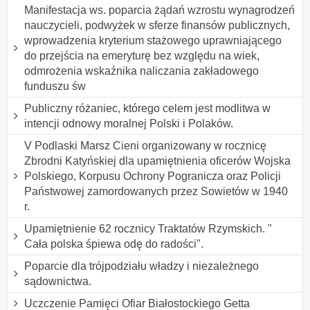
Manifestacja ws. poparcia żądań wzrostu wynagrodzeń
nauczycieli, podwyżek w sferze finansów publicznych,
wprowadzenia kryterium stażowego uprawniającego
do przejścia na emeryturę bez względu na wiek,
odmrożenia wskaźnika naliczania zakładowego
funduszu św
Publiczny różaniec, którego celem jest modlitwa w
intencji odnowy moralnej Polski i Polaków.
V Podlaski Marsz Cieni organizowany w rocznicę
Zbrodni Katyńskiej dla upamiętnienia oficerów Wojska
Polskiego, Korpusu Ochrony Pogranicza oraz Policji
Państwowej zamordowanych przez Sowietów w 1940
r.
Upamiętnienie 62 rocznicy Traktatów Rzymskich. "
Cała polska śpiewa odę do radości".
Poparcie dla trójpodziału władzy i niezależnego
sądownictwa.
Uczczenie Pamięci Ofiar Białostockiego Getta