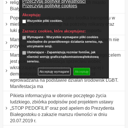
Przeczytaj politykę prywatności
religijnych chrześcijan zamieszkujących miasto
Przeczytaj politykę cookies
Białystok
Akceptuję:
Popularyzacja wrotkarstwa jako środka transportu w
Wszystkie pliki cookies.
mieście, zwrócenie uwagi na potrzeby rolkarzy oraz
luki prawne dotyczące tego środka transportu
Zaznacz cookies, które akceptujesz:
Wymagane - Wszystkie wymagane pliki cookies
Marsz ludzi, którzy deklarują się, że będą, a potem nie
niezbędne do prawidłowego działania serwisu, np.
przychodzą.
utrzymanie sesji.
Ułatwiające - Zapamiętują rozmiar fontów, jak
Marsz dla życia i zdrowej, silnej rodziny, którego celem
również wersję graficzną/kontrastową/tekstową
jest pokojowa manifestacja sprzeciwu wobec
serwisu.
wkraczającej do polskich szkół deprawującej i
Akceptuję wymagane
Akceptuję
demoralizującej "seks edukacji", która jest
wprowadzana na podstawie działań środowisk LGBT.
Manifestacja ma
Pikieta informacyjna w obronie poczętego życia
ludzkiego, zbiórka podpisów pod projektem ustawy
„STOP PEDOFILII” oraz pod apelem do Prezydenta
Białegostoku o zakazie marszu równości w dniu
20.07.2019 r.