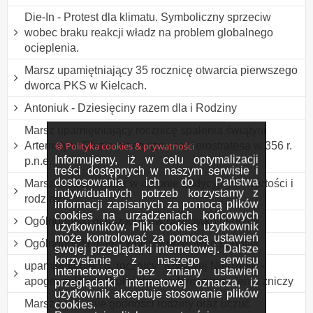
Die-In - Protest dla klimatu. Symboliczny sprzeciw
wobec braku reakcji władz na problem globalnego
ocieplenia.
Marsz upamiętniający 35 rocznicę otwarcia pierwszego
dworca PKS w Kielcach.
Antoniuk - Dziesięciny razem dla i Rodziny
Marsz upamiętniający rocznicę spalenia świątyni
🍪 Polityka cookies & prywatności
Artemidy w Efezie przez szewca Herostratesa w 356 r.
Informujemy, iż w celu optymalizacji
p.n.e.
treści dostępnych w naszym serwisie i
dostosowania ich do Państwa
Marsz rodzin - marsz w obronie tradycyjnych wartości i
indywidualnych potrzeb korzystamy z
rodziny
informacji zapisanych za pomocą plików
cookies na urządzeniach końcowych
Ogólnopolski marsz kibiców przeciwko pedofilii
użytkowników. Pliki cookies użytkownik
może kontrolować za pomocą ustawień
Ogólnopolski marsz kibiców przeciwko pedofilii
swojej przeglądarki internetowej. Dalsze
korzystanie z naszego serwisu
upamiętnienie 76. rocznicy "Krwawej Niedzieli" -
internetowego bez zmiany ustawień
apogeum Rzezi Wołyńskiej, w formie zapalenia zniczy
przeglądarki internetowej oznacza, iż
użytkownik akceptuje stosowanie plików
Marsz w obronie godności rodziny oraz uczuć
cookies.