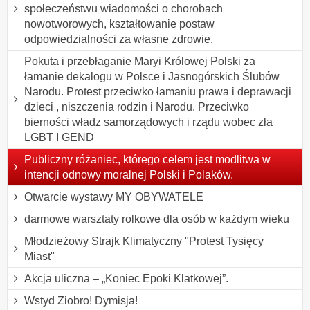
społeczeństwu wiadomości o chorobach
nowotworowych, kształtowanie postaw
odpowiedzialności za własne zdrowie.
Pokuta i przebłaganie Maryi Królowej Polski za
łamanie dekalogu w Polsce i Jasnogórskich Ślubów
Narodu. Protest przeciwko łamaniu prawa i deprawacji
dzieci , niszczenia rodzin i Narodu. Przeciwko
bierności władz samorządowych i rządu wobec zła
LGBT I GEND
Publiczny różaniec, którego celem jest modlitwa w
intencji odnowy moralnej Polski i Polaków.
Otwarcie wystawy MY OBYWATELE
darmowe warsztaty rolkowe dla osób w każdym wieku
Młodzieżowy Strajk Klimatyczny "Protest Tysięcy
Miast"
Akcja uliczna – „Koniec Epoki Klatkowej”.
Wstyd Ziobro! Dymisja!