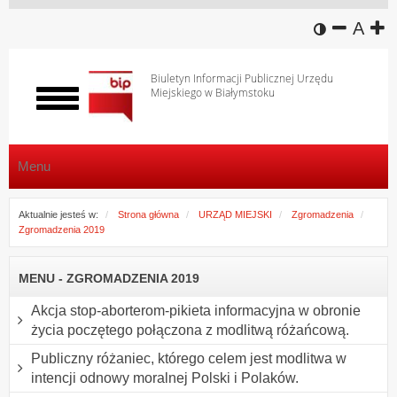
wersja k
zmniej
domy
z
A
Biuletyn Informacji Publicznej Urzędu
Miejskiego w Białymstoku
Włącz
menu
Menu
Aktualnie jesteś w:
Strona główna
URZĄD MIEJSKI
Zgromadzenia
Zgromadzenia 2019
MENU - ZGROMADZENIA 2019
Akcja stop-aborterom-pikieta informacyjna w obronie
życia poczętego połączona z modlitwą różańcową.
Publiczny różaniec, którego celem jest modlitwa w
intencji odnowy moralnej Polski i Polaków.