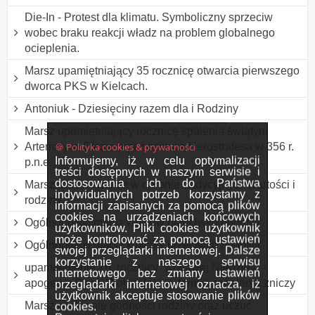
Die-In - Protest dla klimatu. Symboliczny sprzeciw
wobec braku reakcji władz na problem globalnego
ocieplenia.
Marsz upamiętniający 35 rocznicę otwarcia pierwszego
dworca PKS w Kielcach.
Antoniuk - Dziesięciny razem dla i Rodziny
Marsz upamiętniający rocznicę spalenia świątyni
🍪 Polityka cookies & prywatności
Artemidy w Efezie przez szewca Herostratesa w 356 r.
Informujemy, iż w celu optymalizacji
p.n.e.
treści dostępnych w naszym serwisie i
dostosowania ich do Państwa
Marsz rodzin - marsz w obronie tradycyjnych wartości i
indywidualnych potrzeb korzystamy z
rodziny
informacji zapisanych za pomocą plików
cookies na urządzeniach końcowych
Ogólnopolski marsz kibiców przeciwko pedofilii
użytkowników. Pliki cookies użytkownik
może kontrolować za pomocą ustawień
Ogólnopolski marsz kibiców przeciwko pedofilii
swojej przeglądarki internetowej. Dalsze
korzystanie z naszego serwisu
upamiętnienie 76. rocznicy "Krwawej Niedzieli" -
internetowego bez zmiany ustawień
apogeum Rzezi Wołyńskiej, w formie zapalenia zniczy
przeglądarki internetowej oznacza, iż
użytkownik akceptuje stosowanie plików
Marsz w obronie godności rodziny oraz uczuć
cookies.