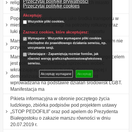
Przeczytaj politykę prywatności
religijnych chrześcijan zamieszkujących miasto
Przeczytaj politykę cookies
Białystok
Akceptuję:
Popularyzacja wrotkarstwa jako środka transportu w
Wszystkie pliki cookies.
mieście, zwrócenie uwagi na potrzeby rolkarzy oraz
luki prawne dotyczące tego środka transportu
Zaznacz cookies, które akceptujesz:
Wymagane - Wszystkie wymagane pliki cookies
Marsz ludzi, którzy deklarują się, że będą, a potem nie
niezbędne do prawidłowego działania serwisu, np.
przychodzą.
utrzymanie sesji.
Ułatwiające - Zapamiętują rozmiar fontów, jak
Marsz dla życia i zdrowej, silnej rodziny, którego celem
również wersję graficzną/kontrastową/tekstową
jest pokojowa manifestacja sprzeciwu wobec
serwisu.
wkraczającej do polskich szkół deprawującej i
Akceptuję wymagane
Akceptuję
demoralizującej "seks edukacji", która jest
wprowadzana na podstawie działań środowisk LGBT.
Manifestacja ma
Pikieta informacyjna w obronie poczętego życia
ludzkiego, zbiórka podpisów pod projektem ustawy
„STOP PEDOFILII” oraz pod apelem do Prezydenta
Białegostoku o zakazie marszu równości w dniu
20.07.2019 r.