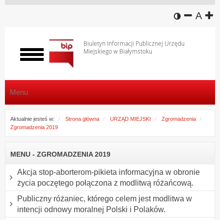
wersja k
zmniej
domy
z
A
Biuletyn Informacji Publicznej Urzędu
Miejskiego w Białymstoku
Włącz
menu
Menu
Aktualnie jesteś w:
Strona główna
URZĄD MIEJSKI
Zgromadzenia
Zgromadzenia 2019
MENU - ZGROMADZENIA 2019
Akcja stop-aborterom-pikieta informacyjna w obronie
życia poczętego połączona z modlitwą różańcową.
Publiczny różaniec, którego celem jest modlitwa w
intencji odnowy moralnej Polski i Polaków.