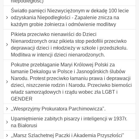
niepodległość)
Światło pamięci Niezwyciężonym w dekadę 100 lecie
odzyskania Niepodległości - Zapalenie znicza na
każdym grobie żołnierza i odmówienie modlitwy
Pikieta przeciwko nienawiści do Dzieci
Nienarodzonych oraz pikieta stop pedofilii przeciwko
deprawacji dzieci i młodzieży w szkole i przedszkolu.
Modlitwa w intencji dzieci nienarodzonych.
Pokutne przebłaganie Maryi Królowej Polski za
łamanie Dekalogu w Polsce i Jasnogórskich ślubów
Narodu. Protest przeciwko łamaniu prawa i deprawacji
dzieci, niszczenie rodzin i Narodu. Przeciwko bierności
władz samorządowych i rządu wobec zła LGBT i
GENDER
,,Wesprzyjmy Prokuratora Parchimowicza".
Upamiętnienie zabitych pisarzy i inteligencji w 1937r.
na Białorusi
,,Marsz Szlachetnej Paczki i Akademia Przyszłości"