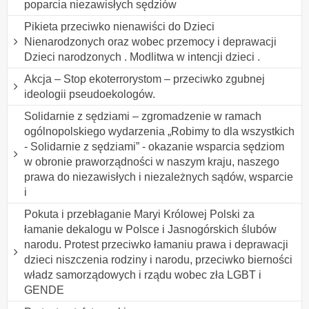
poparcia niezawisłych sędziów
Pikieta przeciwko nienawiści do Dzieci
Nienarodzonych oraz wobec przemocy i deprawacji
Dzieci narodzonych . Modlitwa w intencji dzieci .
Akcja – Stop ekoterrorystom – przeciwko zgubnej
ideologii pseudoekologów.
Solidarnie z sędziami – zgromadzenie w ramach
ogólnopolskiego wydarzenia „Robimy to dla wszystkich
- Solidarnie z sędziami” - okazanie wsparcia sędziom
w obronie praworządności w naszym kraju, naszego
prawa do niezawisłych i niezależnych sądów, wsparcie
i
Pokuta i przebłaganie Maryi Królowej Polski za
łamanie dekalogu w Polsce i Jasnogórskich ślubów
narodu. Protest przeciwko łamaniu prawa i deprawacji
dzieci niszczenia rodziny i narodu, przeciwko bierności
władz samorządowych i rządu wobec zła LGBT i
GENDE