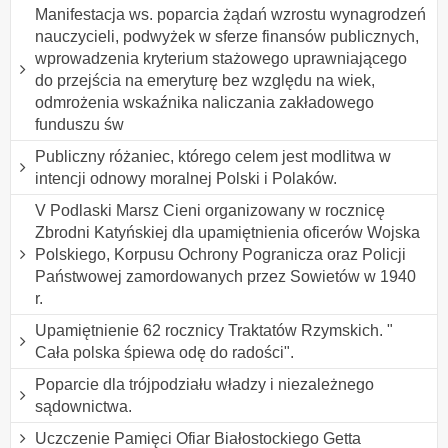
Manifestacja ws. poparcia żądań wzrostu wynagrodzeń
nauczycieli, podwyżek w sferze finansów publicznych,
wprowadzenia kryterium stażowego uprawniającego
do przejścia na emeryturę bez względu na wiek,
odmrożenia wskaźnika naliczania zakładowego
funduszu św
Publiczny różaniec, którego celem jest modlitwa w
intencji odnowy moralnej Polski i Polaków.
V Podlaski Marsz Cieni organizowany w rocznicę
Zbrodni Katyńskiej dla upamiętnienia oficerów Wojska
Polskiego, Korpusu Ochrony Pogranicza oraz Policji
Państwowej zamordowanych przez Sowietów w 1940
r.
Upamiętnienie 62 rocznicy Traktatów Rzymskich. "
Cała polska śpiewa odę do radości".
Poparcie dla trójpodziału władzy i niezależnego
sądownictwa.
Uczczenie Pamięci Ofiar Białostockiego Getta