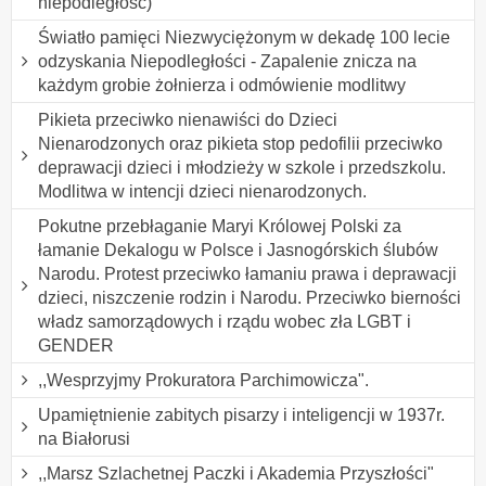
niepodległość)
Światło pamięci Niezwyciężonym w dekadę 100 lecie
odzyskania Niepodległości - Zapalenie znicza na
każdym grobie żołnierza i odmówienie modlitwy
Pikieta przeciwko nienawiści do Dzieci
Nienarodzonych oraz pikieta stop pedofilii przeciwko
deprawacji dzieci i młodzieży w szkole i przedszkolu.
Modlitwa w intencji dzieci nienarodzonych.
Pokutne przebłaganie Maryi Królowej Polski za
łamanie Dekalogu w Polsce i Jasnogórskich ślubów
Narodu. Protest przeciwko łamaniu prawa i deprawacji
dzieci, niszczenie rodzin i Narodu. Przeciwko bierności
władz samorządowych i rządu wobec zła LGBT i
GENDER
,,Wesprzyjmy Prokuratora Parchimowicza".
Upamiętnienie zabitych pisarzy i inteligencji w 1937r.
na Białorusi
,,Marsz Szlachetnej Paczki i Akademia Przyszłości"