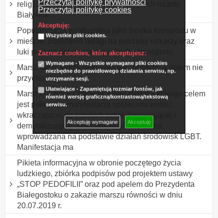
Przeczytaj politykę prywatności
religijnych chrześcijan zamieszkujących miasto
Przeczytaj politykę cookies
Białystok
Akceptuję:
Popularyzacja wrotkarstwa jako środka transportu w
Wszystkie pliki cookies.
mieście, zwrócenie uwagi na potrzeby rolkarzy oraz
luki prawne dotyczące tego środka transportu
Zaznacz cookies, które akceptujesz:
Wymagane - Wszystkie wymagane pliki cookies
Marsz ludzi, którzy deklarują się, że będą, a potem nie
niezbędne do prawidłowego działania serwisu, np.
przychodzą.
utrzymanie sesji.
Ułatwiające - Zapamiętują rozmiar fontów, jak
Marsz dla życia i zdrowej, silnej rodziny, którego celem
również wersję graficzną/kontrastową/tekstową
jest pokojowa manifestacja sprzeciwu wobec
serwisu.
wkraczającej do polskich szkół deprawującej i
Akceptuję wymagane
Akceptuję
demoralizującej "seks edukacji", która jest
wprowadzana na podstawie działań środowisk LGBT.
Manifestacja ma
Pikieta informacyjna w obronie poczętego życia
ludzkiego, zbiórka podpisów pod projektem ustawy
„STOP PEDOFILII” oraz pod apelem do Prezydenta
Białegostoku o zakazie marszu równości w dniu
20.07.2019 r.