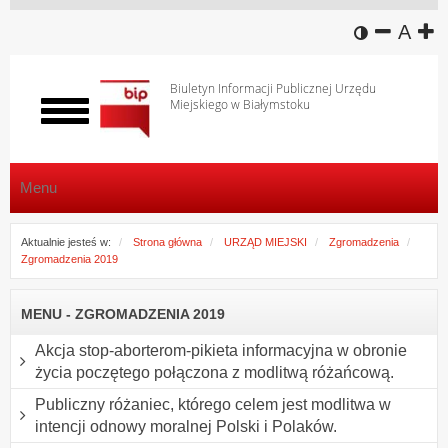
wersja k
zmniej
domy
z
A
Biuletyn Informacji Publicznej Urzędu
Miejskiego w Białymstoku
Włącz
menu
Menu
Aktualnie jesteś w:
Strona główna
URZĄD MIEJSKI
Zgromadzenia
Zgromadzenia 2019
MENU - ZGROMADZENIA 2019
Akcja stop-aborterom-pikieta informacyjna w obronie
życia poczętego połączona z modlitwą różańcową.
Publiczny różaniec, którego celem jest modlitwa w
intencji odnowy moralnej Polski i Polaków.