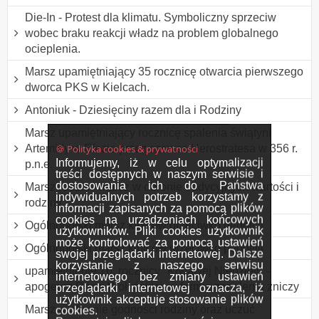
Die-In - Protest dla klimatu. Symboliczny sprzeciw
wobec braku reakcji władz na problem globalnego
ocieplenia.
Marsz upamiętniający 35 rocznicę otwarcia pierwszego
dworca PKS w Kielcach.
Antoniuk - Dziesięciny razem dla i Rodziny
Marsz upamiętniający rocznicę spalenia świątyni
🍪 Polityka cookies & prywatności
Artemidy w Efezie przez szewca Herostratesa w 356 r.
Informujemy, iż w celu optymalizacji
p.n.e.
treści dostępnych w naszym serwisie i
dostosowania ich do Państwa
Marsz rodzin - marsz w obronie tradycyjnych wartości i
indywidualnych potrzeb korzystamy z
rodziny
informacji zapisanych za pomocą plików
cookies na urządzeniach końcowych
Ogólnopolski marsz kibiców przeciwko pedofilii
użytkowników. Pliki cookies użytkownik
może kontrolować za pomocą ustawień
Ogólnopolski marsz kibiców przeciwko pedofilii
swojej przeglądarki internetowej. Dalsze
korzystanie z naszego serwisu
upamiętnienie 76. rocznicy "Krwawej Niedzieli" -
internetowego bez zmiany ustawień
apogeum Rzezi Wołyńskiej, w formie zapalenia zniczy
przeglądarki internetowej oznacza, iż
użytkownik akceptuje stosowanie plików
Marsz w obronie godności rodziny oraz uczuć
cookies.