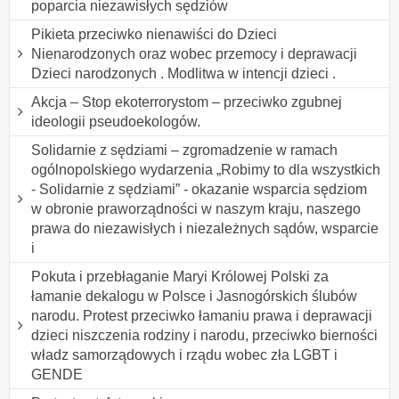
poparcia niezawisłych sędziów
Pikieta przeciwko nienawiści do Dzieci
Nienarodzonych oraz wobec przemocy i deprawacji
Dzieci narodzonych . Modlitwa w intencji dzieci .
Akcja – Stop ekoterrorystom – przeciwko zgubnej
ideologii pseudoekologów.
Solidarnie z sędziami – zgromadzenie w ramach
ogólnopolskiego wydarzenia „Robimy to dla wszystkich
- Solidarnie z sędziami” - okazanie wsparcia sędziom
w obronie praworządności w naszym kraju, naszego
prawa do niezawisłych i niezależnych sądów, wsparcie
i
Pokuta i przebłaganie Maryi Królowej Polski za
łamanie dekalogu w Polsce i Jasnogórskich ślubów
narodu. Protest przeciwko łamaniu prawa i deprawacji
dzieci niszczenia rodziny i narodu, przeciwko bierności
władz samorządowych i rządu wobec zła LGBT i
GENDE