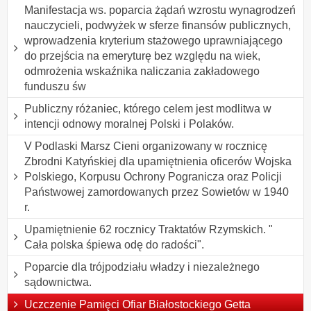
Manifestacja ws. poparcia żądań wzrostu wynagrodzeń
nauczycieli, podwyżek w sferze finansów publicznych,
wprowadzenia kryterium stażowego uprawniającego
do przejścia na emeryturę bez względu na wiek,
odmrożenia wskaźnika naliczania zakładowego
funduszu św
Publiczny różaniec, którego celem jest modlitwa w
intencji odnowy moralnej Polski i Polaków.
V Podlaski Marsz Cieni organizowany w rocznicę
Zbrodni Katyńskiej dla upamiętnienia oficerów Wojska
Polskiego, Korpusu Ochrony Pogranicza oraz Policji
Państwowej zamordowanych przez Sowietów w 1940
r.
Upamiętnienie 62 rocznicy Traktatów Rzymskich. "
Cała polska śpiewa odę do radości".
Poparcie dla trójpodziału władzy i niezależnego
sądownictwa.
Uczczenie Pamięci Ofiar Białostockiego Getta