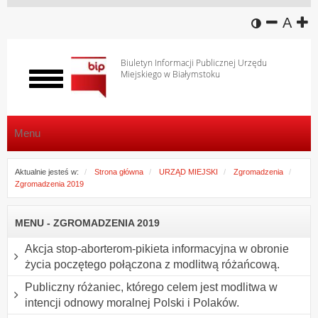
wersja k
zmniej
domy
z
A
Biuletyn Informacji Publicznej Urzędu
Miejskiego w Białymstoku
Włącz
menu
Menu
Aktualnie jesteś w:
Strona główna
URZĄD MIEJSKI
Zgromadzenia
Zgromadzenia 2019
MENU - ZGROMADZENIA 2019
Akcja stop-aborterom-pikieta informacyjna w obronie
życia poczętego połączona z modlitwą różańcową.
Publiczny różaniec, którego celem jest modlitwa w
intencji odnowy moralnej Polski i Polaków.