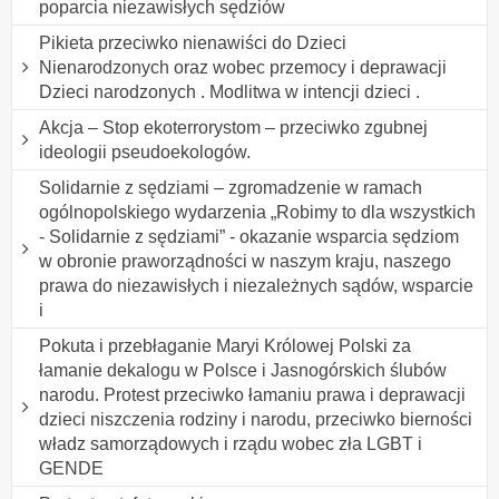
poparcia niezawisłych sędziów
Pikieta przeciwko nienawiści do Dzieci
Nienarodzonych oraz wobec przemocy i deprawacji
Dzieci narodzonych . Modlitwa w intencji dzieci .
Akcja – Stop ekoterrorystom – przeciwko zgubnej
ideologii pseudoekologów.
Solidarnie z sędziami – zgromadzenie w ramach
ogólnopolskiego wydarzenia „Robimy to dla wszystkich
- Solidarnie z sędziami” - okazanie wsparcia sędziom
w obronie praworządności w naszym kraju, naszego
prawa do niezawisłych i niezależnych sądów, wsparcie
i
Pokuta i przebłaganie Maryi Królowej Polski za
łamanie dekalogu w Polsce i Jasnogórskich ślubów
narodu. Protest przeciwko łamaniu prawa i deprawacji
dzieci niszczenia rodziny i narodu, przeciwko bierności
władz samorządowych i rządu wobec zła LGBT i
GENDE