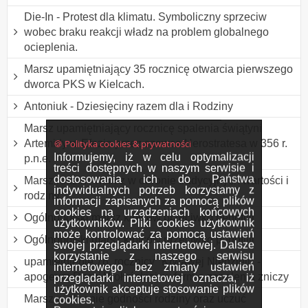
Die-In - Protest dla klimatu. Symboliczny sprzeciw
wobec braku reakcji władz na problem globalnego
ocieplenia.
Marsz upamiętniający 35 rocznicę otwarcia pierwszego
dworca PKS w Kielcach.
Antoniuk - Dziesięciny razem dla i Rodziny
Marsz upamiętniający rocznicę spalenia świątyni
🍪 Polityka cookies & prywatności
Artemidy w Efezie przez szewca Herostratesa w 356 r.
Informujemy, iż w celu optymalizacji
p.n.e.
treści dostępnych w naszym serwisie i
dostosowania ich do Państwa
Marsz rodzin - marsz w obronie tradycyjnych wartości i
indywidualnych potrzeb korzystamy z
rodziny
informacji zapisanych za pomocą plików
cookies na urządzeniach końcowych
Ogólnopolski marsz kibiców przeciwko pedofilii
użytkowników. Pliki cookies użytkownik
może kontrolować za pomocą ustawień
Ogólnopolski marsz kibiców przeciwko pedofilii
swojej przeglądarki internetowej. Dalsze
korzystanie z naszego serwisu
upamiętnienie 76. rocznicy "Krwawej Niedzieli" -
internetowego bez zmiany ustawień
apogeum Rzezi Wołyńskiej, w formie zapalenia zniczy
przeglądarki internetowej oznacza, iż
użytkownik akceptuje stosowanie plików
Marsz w obronie godności rodziny oraz uczuć
cookies.