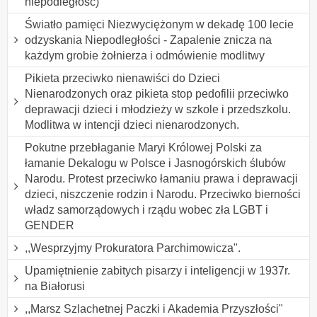
niepodległość)
Światło pamięci Niezwyciężonym w dekadę 100 lecie
odzyskania Niepodległości - Zapalenie znicza na
każdym grobie żołnierza i odmówienie modlitwy
Pikieta przeciwko nienawiści do Dzieci
Nienarodzonych oraz pikieta stop pedofilii przeciwko
deprawacji dzieci i młodzieży w szkole i przedszkolu.
Modlitwa w intencji dzieci nienarodzonych.
Pokutne przebłaganie Maryi Królowej Polski za
łamanie Dekalogu w Polsce i Jasnogórskich ślubów
Narodu. Protest przeciwko łamaniu prawa i deprawacji
dzieci, niszczenie rodzin i Narodu. Przeciwko bierności
władz samorządowych i rządu wobec zła LGBT i
GENDER
,,Wesprzyjmy Prokuratora Parchimowicza".
Upamiętnienie zabitych pisarzy i inteligencji w 1937r.
na Białorusi
,,Marsz Szlachetnej Paczki i Akademia Przyszłości"