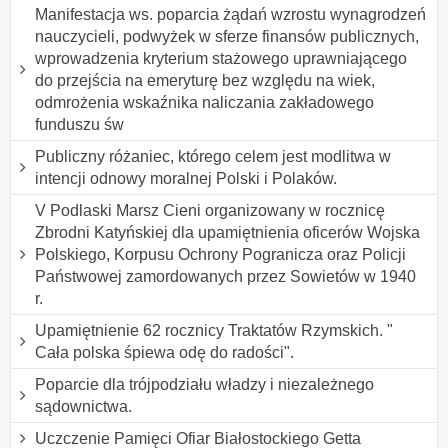
Manifestacja ws. poparcia żądań wzrostu wynagrodzeń
nauczycieli, podwyżek w sferze finansów publicznych,
wprowadzenia kryterium stażowego uprawniającego
do przejścia na emeryturę bez względu na wiek,
odmrożenia wskaźnika naliczania zakładowego
funduszu św
Publiczny różaniec, którego celem jest modlitwa w
intencji odnowy moralnej Polski i Polaków.
V Podlaski Marsz Cieni organizowany w rocznicę
Zbrodni Katyńskiej dla upamiętnienia oficerów Wojska
Polskiego, Korpusu Ochrony Pogranicza oraz Policji
Państwowej zamordowanych przez Sowietów w 1940
r.
Upamiętnienie 62 rocznicy Traktatów Rzymskich. "
Cała polska śpiewa odę do radości".
Poparcie dla trójpodziału władzy i niezależnego
sądownictwa.
Uczczenie Pamięci Ofiar Białostockiego Getta