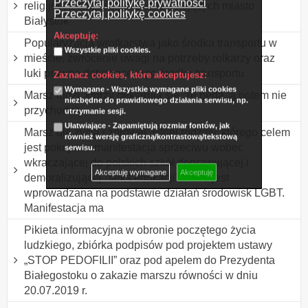
Przeczytaj politykę prywatności
religijnych chrześcijan zamieszkujących miasto
Przeczytaj politykę cookies
Białystok
Akceptuję:
Popularyzacja wrotkarstwa jako środka transportu w
Wszystkie pliki cookies.
mieście, zwrócenie uwagi na potrzeby rolkarzy oraz
luki prawne dotyczące tego środka transportu
Zaznacz cookies, które akceptujesz:
Wymagane - Wszystkie wymagane pliki cookies
Marsz ludzi, którzy deklarują się, że będą, a potem nie
niezbędne do prawidłowego działania serwisu, np.
przychodzą.
utrzymanie sesji.
Ułatwiające - Zapamiętują rozmiar fontów, jak
Marsz dla życia i zdrowej, silnej rodziny, którego celem
również wersję graficzną/kontrastową/tekstową
jest pokojowa manifestacja sprzeciwu wobec
serwisu.
wkraczającej do polskich szkół deprawującej i
Akceptuję wymagane
Akceptuję
demoralizującej "seks edukacji", która jest
wprowadzana na podstawie działań środowisk LGBT.
Manifestacja ma
Pikieta informacyjna w obronie poczętego życia
ludzkiego, zbiórka podpisów pod projektem ustawy
„STOP PEDOFILII” oraz pod apelem do Prezydenta
Białegostoku o zakazie marszu równości w dniu
20.07.2019 r.