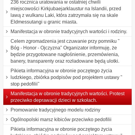
236 rocznica uratowania w ostatniej chwili
miejscowości Kirkjubaejarklaustur na Islandii, przed
lawą z wulkanu Laki, która zatrzymała się na skale
Eldmessutangi u granic miasta.
Manifestacja w obronie tradycyjnych wartości i rodziny.
Celem zgromadzenia jest czuwanie przy pomniku "
Bóg - Honor - Ojczyzna" Organizator informuję, że
będzie przygotowane nagłośnienie, przemówienia,
banery, transparenty oraz rozładowane będą ulotki.
Pikieta informacyjna w obronie poczętego życia
ludzkiego, zbiórka podpisów pod projektem ustawy "
stop pedofilii"
Manifestacja w obronie tradycyjnych wartości. Protest
przeciwko deprawacji dzieci w szkołach.
Promowanie tradycyjnego modelu rodziny
Ogólnopolski marsz kibiców przeciwko pedofilii
Pikieta informacyjna w obronie poczętego życia