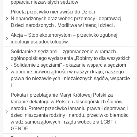
poparcia niezawisłych sędziów
Pikieta przeciwko nienawiści do Dzieci
Nienarodzonych oraz wobec przemocy i deprawacji
Dzieci narodzonych . Modlitwa w intencji dzieci .
Akcja – Stop ekoterrorystom – przeciwko zgubnej
ideologii pseudoekologów.
Solidarnie z sędziami – zgromadzenie w ramach
ogólnopolskiego wydarzenia „Robimy to dla wszystkich
- Solidarnie z sędziami” - okazanie wsparcia sędziom
w obronie praworządności w naszym kraju, naszego
prawa do niezawisłych i niezależnych sądów, wsparcie
i
Pokuta i przebłaganie Maryi Królowej Polski za
łamanie dekalogu w Polsce i Jasnogórskich ślubów
narodu. Protest przeciwko łamaniu prawa i deprawacji
dzieci niszczenia rodziny i narodu, przeciwko bierności
władz samorządowych i rządu wobec zła LGBT i
GENDE