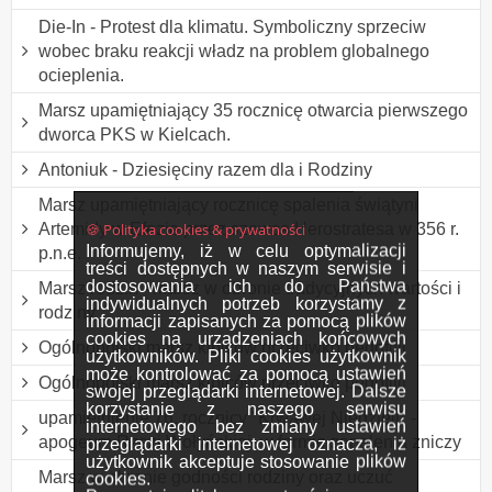
Die-In - Protest dla klimatu. Symboliczny sprzeciw
wobec braku reakcji władz na problem globalnego
ocieplenia.
Marsz upamiętniający 35 rocznicę otwarcia pierwszego
dworca PKS w Kielcach.
Antoniuk - Dziesięciny razem dla i Rodziny
Marsz upamiętniający rocznicę spalenia świątyni
🍪 Polityka cookies & prywatności
Artemidy w Efezie przez szewca Herostratesa w 356 r.
Informujemy, iż w celu optymalizacji
p.n.e.
treści dostępnych w naszym serwisie i
dostosowania ich do Państwa
Marsz rodzin - marsz w obronie tradycyjnych wartości i
indywidualnych potrzeb korzystamy z
rodziny
informacji zapisanych za pomocą plików
cookies na urządzeniach końcowych
Ogólnopolski marsz kibiców przeciwko pedofilii
użytkowników. Pliki cookies użytkownik
może kontrolować za pomocą ustawień
Ogólnopolski marsz kibiców przeciwko pedofilii
swojej przeglądarki internetowej. Dalsze
korzystanie z naszego serwisu
upamiętnienie 76. rocznicy "Krwawej Niedzieli" -
internetowego bez zmiany ustawień
apogeum Rzezi Wołyńskiej, w formie zapalenia zniczy
przeglądarki internetowej oznacza, iż
użytkownik akceptuje stosowanie plików
Marsz w obronie godności rodziny oraz uczuć
cookies.