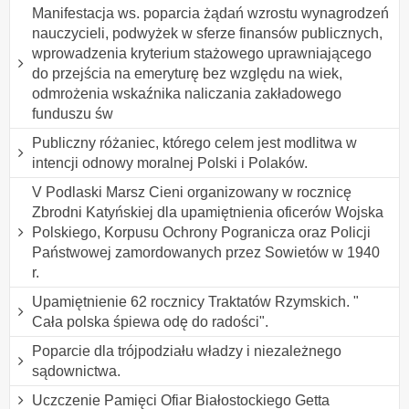
Manifestacja ws. poparcia żądań wzrostu wynagrodzeń
nauczycieli, podwyżek w sferze finansów publicznych,
wprowadzenia kryterium stażowego uprawniającego
do przejścia na emeryturę bez względu na wiek,
odmrożenia wskaźnika naliczania zakładowego
funduszu św
Publiczny różaniec, którego celem jest modlitwa w
intencji odnowy moralnej Polski i Polaków.
V Podlaski Marsz Cieni organizowany w rocznicę
Zbrodni Katyńskiej dla upamiętnienia oficerów Wojska
Polskiego, Korpusu Ochrony Pogranicza oraz Policji
Państwowej zamordowanych przez Sowietów w 1940
r.
Upamiętnienie 62 rocznicy Traktatów Rzymskich. "
Cała polska śpiewa odę do radości".
Poparcie dla trójpodziału władzy i niezależnego
sądownictwa.
Uczczenie Pamięci Ofiar Białostockiego Getta