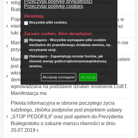
Przeczytaj politykę prywatności
religijnych chrześcijan zamieszkujących miasto
Przeczytaj politykę cookies
Białystok
Akceptuję:
Popularyzacja wrotkarstwa jako środka transportu w
Wszystkie pliki cookies.
mieście, zwrócenie uwagi na potrzeby rolkarzy oraz
luki prawne dotyczące tego środka transportu
Zaznacz cookies, które akceptujesz:
Wymagane - Wszystkie wymagane pliki cookies
Marsz ludzi, którzy deklarują się, że będą, a potem nie
niezbędne do prawidłowego działania serwisu, np.
przychodzą.
utrzymanie sesji.
Ułatwiające - Zapamiętują rozmiar fontów, jak
Marsz dla życia i zdrowej, silnej rodziny, którego celem
również wersję graficzną/kontrastową/tekstową
jest pokojowa manifestacja sprzeciwu wobec
serwisu.
wkraczającej do polskich szkół deprawującej i
Akceptuję wymagane
Akceptuję
demoralizującej "seks edukacji", która jest
wprowadzana na podstawie działań środowisk LGBT.
Manifestacja ma
Pikieta informacyjna w obronie poczętego życia
ludzkiego, zbiórka podpisów pod projektem ustawy
„STOP PEDOFILII” oraz pod apelem do Prezydenta
Białegostoku o zakazie marszu równości w dniu
20.07.2019 r.