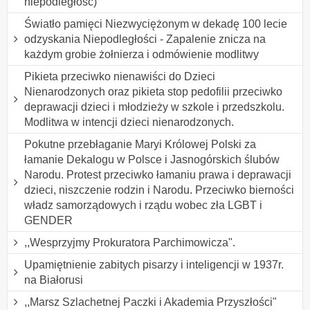
niepodległość)
Światło pamięci Niezwyciężonym w dekadę 100 lecie
odzyskania Niepodległości - Zapalenie znicza na
każdym grobie żołnierza i odmówienie modlitwy
Pikieta przeciwko nienawiści do Dzieci
Nienarodzonych oraz pikieta stop pedofilii przeciwko
deprawacji dzieci i młodzieży w szkole i przedszkolu.
Modlitwa w intencji dzieci nienarodzonych.
Pokutne przebłaganie Maryi Królowej Polski za
łamanie Dekalogu w Polsce i Jasnogórskich ślubów
Narodu. Protest przeciwko łamaniu prawa i deprawacji
dzieci, niszczenie rodzin i Narodu. Przeciwko bierności
władz samorządowych i rządu wobec zła LGBT i
GENDER
,,Wesprzyjmy Prokuratora Parchimowicza".
Upamiętnienie zabitych pisarzy i inteligencji w 1937r.
na Białorusi
,,Marsz Szlachetnej Paczki i Akademia Przyszłości"