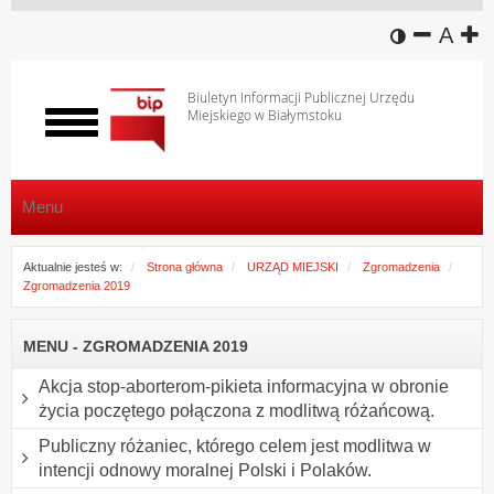
wersja k
zmniej
domy
z
A
Biuletyn Informacji Publicznej Urzędu
Miejskiego w Białymstoku
Włącz
menu
Menu
Aktualnie jesteś w:
Strona główna
URZĄD MIEJSKI
Zgromadzenia
Zgromadzenia 2019
MENU - ZGROMADZENIA 2019
Akcja stop-aborterom-pikieta informacyjna w obronie
życia poczętego połączona z modlitwą różańcową.
Publiczny różaniec, którego celem jest modlitwa w
intencji odnowy moralnej Polski i Polaków.