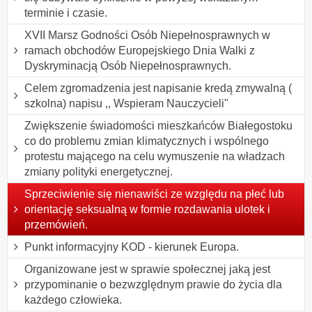
terminie i czasie.
XVII Marsz Godności Osób Niepełnosprawnych w
ramach obchodów Europejskiego Dnia Walki z
Dyskryminacją Osób Niepełnosprawnych.
Celem zgromadzenia jest napisanie kredą zmywalną (
szkolna) napisu ,, Wspieram Nauczycieli"
Zwiększenie świadomości mieszkańców Białegostoku
co do problemu zmian klimatycznych i wspólnego
protestu mającego na celu wymuszenie na władzach
zmiany polityki energetycznej.
Sprzeciwienie się nienawiści ze względu na płeć lub
orientację seksualną w formie rozdawania ulotek i
przemówień.
Punkt informacyjny KOD - kierunek Europa.
Organizowane jest w sprawie społecznej jaką jest
przypominanie o bezwzględnym prawie do życia dla
każdego człowieka.