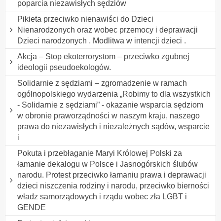
poparcia niezawisłych sędziów
Pikieta przeciwko nienawiści do Dzieci
Nienarodzonych oraz wobec przemocy i deprawacji
Dzieci narodzonych . Modlitwa w intencji dzieci .
Akcja – Stop ekoterrorystom – przeciwko zgubnej
ideologii pseudoekologów.
Solidarnie z sędziami – zgromadzenie w ramach
ogólnopolskiego wydarzenia „Robimy to dla wszystkich
- Solidarnie z sędziami” - okazanie wsparcia sędziom
w obronie praworządności w naszym kraju, naszego
prawa do niezawisłych i niezależnych sądów, wsparcie
i
Pokuta i przebłaganie Maryi Królowej Polski za
łamanie dekalogu w Polsce i Jasnogórskich ślubów
narodu. Protest przeciwko łamaniu prawa i deprawacji
dzieci niszczenia rodziny i narodu, przeciwko bierności
władz samorządowych i rządu wobec zła LGBT i
GENDE