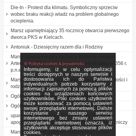
Die-In - Protest dla klimatu. Symboliczny sprzeciw
wobec braku reakcji władz na problem globalnego
ocieplenia.
Marsz upamiętniający 35 rocznicę otwarcia pierwszego
dworca PKS w Kielcach.
Antoniuk - Dziesięciny razem dla i Rodziny
Marsz upamiętniający rocznicę spalenia świątyni
🍪 Polityka cookies & prywatności
Artemidy w Efezie przez szewca Herostratesa w 356 r.
Informujemy, iż w celu optymalizacji
p.n.e.
treści dostępnych w naszym serwisie i
dostosowania ich do Państwa
Marsz rodzin - marsz w obronie tradycyjnych wartości i
indywidualnych potrzeb korzystamy z
rodziny
informacji zapisanych za pomocą plików
cookies na urządzeniach końcowych
Ogólnopolski marsz kibiców przeciwko pedofilii
użytkowników. Pliki cookies użytkownik
może kontrolować za pomocą ustawień
Ogólnopolski marsz kibiców przeciwko pedofilii
swojej przeglądarki internetowej. Dalsze
korzystanie z naszego serwisu
upamiętnienie 76. rocznicy "Krwawej Niedzieli" -
internetowego bez zmiany ustawień
apogeum Rzezi Wołyńskiej, w formie zapalenia zniczy
przeglądarki internetowej oznacza, iż
użytkownik akceptuje stosowanie plików
Marsz w obronie godności rodziny oraz uczuć
cookies.