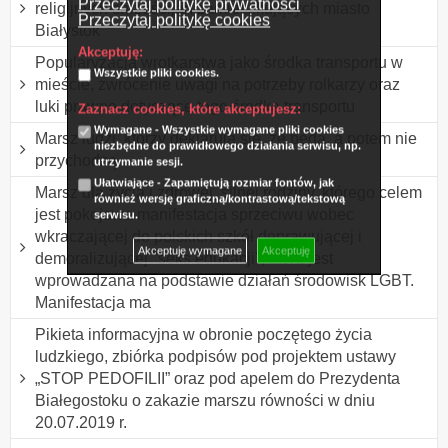
Przeczytaj politykę prywatności
religijnych chrześcijan zamieszkujących miasto
Przeczytaj politykę cookies
Białystok
Akceptuję:
Popularyzacja wrotkarstwa jako środka transportu w
Wszystkie pliki cookies.
mieście, zwrócenie uwagi na potrzeby rolkarzy oraz
luki prawne dotyczące tego środka transportu
Zaznacz cookies, które akceptujesz:
Wymagane - Wszystkie wymagane pliki cookies
Marsz ludzi, którzy deklarują się, że będą, a potem nie
niezbędne do prawidłowego działania serwisu, np.
przychodzą.
utrzymanie sesji.
Ułatwiające - Zapamiętują rozmiar fontów, jak
Marsz dla życia i zdrowej, silnej rodziny, którego celem
również wersję graficzną/kontrastową/tekstową
jest pokojowa manifestacja sprzeciwu wobec
serwisu.
wkraczającej do polskich szkół deprawującej i
Akceptuję wymagane
Akceptuję
demoralizującej "seks edukacji", która jest
wprowadzana na podstawie działań środowisk LGBT.
Manifestacja ma
Pikieta informacyjna w obronie poczętego życia
ludzkiego, zbiórka podpisów pod projektem ustawy
„STOP PEDOFILII” oraz pod apelem do Prezydenta
Białegostoku o zakazie marszu równości w dniu
20.07.2019 r.