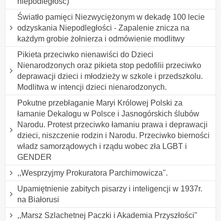
niepodległość)
Światło pamięci Niezwyciężonym w dekadę 100 lecie
odzyskania Niepodległości - Zapalenie znicza na
każdym grobie żołnierza i odmówienie modlitwy
Pikieta przeciwko nienawiści do Dzieci
Nienarodzonych oraz pikieta stop pedofilii przeciwko
deprawacji dzieci i młodzieży w szkole i przedszkolu.
Modlitwa w intencji dzieci nienarodzonych.
Pokutne przebłaganie Maryi Królowej Polski za
łamanie Dekalogu w Polsce i Jasnogórskich ślubów
Narodu. Protest przeciwko łamaniu prawa i deprawacji
dzieci, niszczenie rodzin i Narodu. Przeciwko bierności
władz samorządowych i rządu wobec zła LGBT i
GENDER
,,Wesprzyjmy Prokuratora Parchimowicza".
Upamiętnienie zabitych pisarzy i inteligencji w 1937r.
na Białorusi
,,Marsz Szlachetnej Paczki i Akademia Przyszłości"