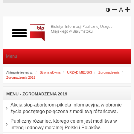
wersja k
zmniej
domy
z
A
Biuletyn Informacji Publicznej Urzędu
Miejskiego w Białymstoku
Włącz
menu
Menu
Aktualnie jesteś w:
Strona główna
URZĄD MIEJSKI
Zgromadzenia
Zgromadzenia 2019
MENU - ZGROMADZENIA 2019
Akcja stop-aborterom-pikieta informacyjna w obronie
życia poczętego połączona z modlitwą różańcową.
Publiczny różaniec, którego celem jest modlitwa w
intencji odnowy moralnej Polski i Polaków.