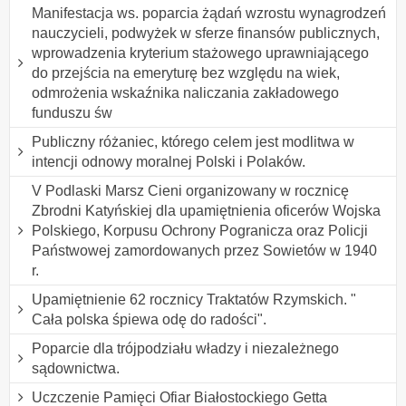
Manifestacja ws. poparcia żądań wzrostu wynagrodzeń
nauczycieli, podwyżek w sferze finansów publicznych,
wprowadzenia kryterium stażowego uprawniającego
do przejścia na emeryturę bez względu na wiek,
odmrożenia wskaźnika naliczania zakładowego
funduszu św
Publiczny różaniec, którego celem jest modlitwa w
intencji odnowy moralnej Polski i Polaków.
V Podlaski Marsz Cieni organizowany w rocznicę
Zbrodni Katyńskiej dla upamiętnienia oficerów Wojska
Polskiego, Korpusu Ochrony Pogranicza oraz Policji
Państwowej zamordowanych przez Sowietów w 1940
r.
Upamiętnienie 62 rocznicy Traktatów Rzymskich. "
Cała polska śpiewa odę do radości".
Poparcie dla trójpodziału władzy i niezależnego
sądownictwa.
Uczczenie Pamięci Ofiar Białostockiego Getta