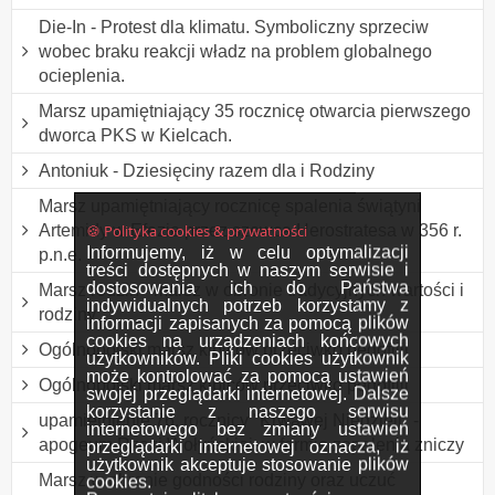
Die-In - Protest dla klimatu. Symboliczny sprzeciw
wobec braku reakcji władz na problem globalnego
ocieplenia.
Marsz upamiętniający 35 rocznicę otwarcia pierwszego
dworca PKS w Kielcach.
Antoniuk - Dziesięciny razem dla i Rodziny
Marsz upamiętniający rocznicę spalenia świątyni
🍪 Polityka cookies & prywatności
Artemidy w Efezie przez szewca Herostratesa w 356 r.
Informujemy, iż w celu optymalizacji
p.n.e.
treści dostępnych w naszym serwisie i
dostosowania ich do Państwa
Marsz rodzin - marsz w obronie tradycyjnych wartości i
indywidualnych potrzeb korzystamy z
rodziny
informacji zapisanych za pomocą plików
cookies na urządzeniach końcowych
Ogólnopolski marsz kibiców przeciwko pedofilii
użytkowników. Pliki cookies użytkownik
może kontrolować za pomocą ustawień
Ogólnopolski marsz kibiców przeciwko pedofilii
swojej przeglądarki internetowej. Dalsze
korzystanie z naszego serwisu
upamiętnienie 76. rocznicy "Krwawej Niedzieli" -
internetowego bez zmiany ustawień
apogeum Rzezi Wołyńskiej, w formie zapalenia zniczy
przeglądarki internetowej oznacza, iż
użytkownik akceptuje stosowanie plików
Marsz w obronie godności rodziny oraz uczuć
cookies.