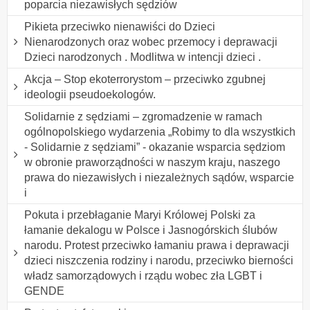
poparcia niezawisłych sędziów
Pikieta przeciwko nienawiści do Dzieci
Nienarodzonych oraz wobec przemocy i deprawacji
Dzieci narodzonych . Modlitwa w intencji dzieci .
Akcja – Stop ekoterrorystom – przeciwko zgubnej
ideologii pseudoekologów.
Solidarnie z sędziami – zgromadzenie w ramach
ogólnopolskiego wydarzenia „Robimy to dla wszystkich
- Solidarnie z sędziami” - okazanie wsparcia sędziom
w obronie praworządności w naszym kraju, naszego
prawa do niezawisłych i niezależnych sądów, wsparcie
i
Pokuta i przebłaganie Maryi Królowej Polski za
łamanie dekalogu w Polsce i Jasnogórskich ślubów
narodu. Protest przeciwko łamaniu prawa i deprawacji
dzieci niszczenia rodziny i narodu, przeciwko bierności
władz samorządowych i rządu wobec zła LGBT i
GENDE