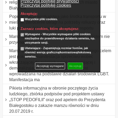
Przeczytaj politykę prywatności
religijnych chrześcijan zamieszkujących miasto
Przeczytaj politykę cookies
Białystok
Akceptuję:
Popularyzacja wrotkarstwa jako środka transportu w
Wszystkie pliki cookies.
mieście, zwrócenie uwagi na potrzeby rolkarzy oraz
luki prawne dotyczące tego środka transportu
Zaznacz cookies, które akceptujesz:
Wymagane - Wszystkie wymagane pliki cookies
Marsz ludzi, którzy deklarują się, że będą, a potem nie
niezbędne do prawidłowego działania serwisu, np.
przychodzą.
utrzymanie sesji.
Ułatwiające - Zapamiętują rozmiar fontów, jak
Marsz dla życia i zdrowej, silnej rodziny, którego celem
również wersję graficzną/kontrastową/tekstową
jest pokojowa manifestacja sprzeciwu wobec
serwisu.
wkraczającej do polskich szkół deprawującej i
Akceptuję wymagane
Akceptuję
demoralizującej "seks edukacji", która jest
wprowadzana na podstawie działań środowisk LGBT.
Manifestacja ma
Pikieta informacyjna w obronie poczętego życia
ludzkiego, zbiórka podpisów pod projektem ustawy
„STOP PEDOFILII” oraz pod apelem do Prezydenta
Białegostoku o zakazie marszu równości w dniu
20.07.2019 r.