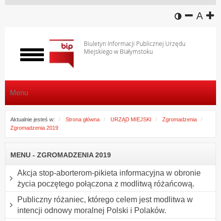
wersja k
zmniej
domy
z
A
Biuletyn Informacji Publicznej Urzędu
Miejskiego w Białymstoku
Włącz
menu
Menu
Aktualnie jesteś w:
Strona główna
URZĄD MIEJSKI
Zgromadzenia
Zgromadzenia 2019
MENU - ZGROMADZENIA 2019
Akcja stop-aborterom-pikieta informacyjna w obronie
życia poczętego połączona z modlitwą różańcową.
Publiczny różaniec, którego celem jest modlitwa w
intencji odnowy moralnej Polski i Polaków.