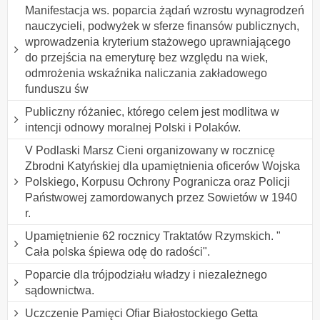
Manifestacja ws. poparcia żądań wzrostu wynagrodzeń
nauczycieli, podwyżek w sferze finansów publicznych,
wprowadzenia kryterium stażowego uprawniającego
do przejścia na emeryturę bez względu na wiek,
odmrożenia wskaźnika naliczania zakładowego
funduszu św
Publiczny różaniec, którego celem jest modlitwa w
intencji odnowy moralnej Polski i Polaków.
V Podlaski Marsz Cieni organizowany w rocznicę
Zbrodni Katyńskiej dla upamiętnienia oficerów Wojska
Polskiego, Korpusu Ochrony Pogranicza oraz Policji
Państwowej zamordowanych przez Sowietów w 1940
r.
Upamiętnienie 62 rocznicy Traktatów Rzymskich. "
Cała polska śpiewa odę do radości".
Poparcie dla trójpodziału władzy i niezależnego
sądownictwa.
Uczczenie Pamięci Ofiar Białostockiego Getta