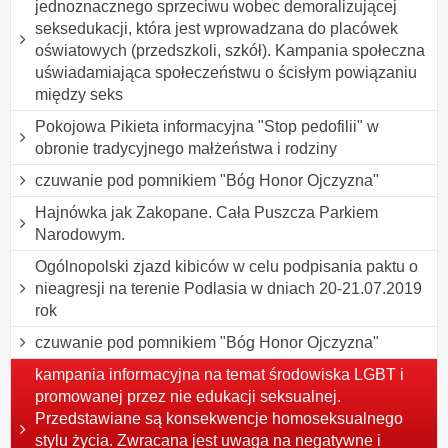
jednoznacznego sprzeciwu wobec demoralizującej
seksedukacji, która jest wprowadzana do placówek
oświatowych (przedszkoli, szkół). Kampania społeczna
uświadamiająca społeczeństwu o ścisłym powiązaniu
między seks
Pokojowa Pikieta informacyjna "Stop pedofilii" w
obronie tradycyjnego małżeństwa i rodziny
czuwanie pod pomnikiem "Bóg Honor Ojczyzna"
Hajnówka jak Zakopane. Cała Puszcza Parkiem
Narodowym.
Ogólnopolski zjazd kibiców w celu podpisania paktu o
nieagresji na terenie Podlasia w dniach 20-21.07.2019
rok
czuwanie pod pomnikiem "Bóg Honor Ojczyzna"
kampania informacyjna na temat środowiska LGBT i
promowanej przez nie edukacji seksualnej.
Przedstawiane są konsekwencje homoseksualnego
stylu życia. Zwracana jest uwaga na negatywne i