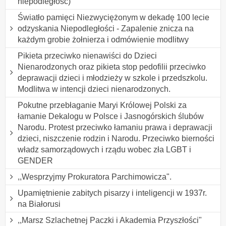
niepodległość)
Światło pamięci Niezwyciężonym w dekadę 100 lecie
odzyskania Niepodległości - Zapalenie znicza na
każdym grobie żołnierza i odmówienie modlitwy
Pikieta przeciwko nienawiści do Dzieci
Nienarodzonych oraz pikieta stop pedofilii przeciwko
deprawacji dzieci i młodzieży w szkole i przedszkolu.
Modlitwa w intencji dzieci nienarodzonych.
Pokutne przebłaganie Maryi Królowej Polski za
łamanie Dekalogu w Polsce i Jasnogórskich ślubów
Narodu. Protest przeciwko łamaniu prawa i deprawacji
dzieci, niszczenie rodzin i Narodu. Przeciwko bierności
władz samorządowych i rządu wobec zła LGBT i
GENDER
,,Wesprzyjmy Prokuratora Parchimowicza".
Upamiętnienie zabitych pisarzy i inteligencji w 1937r.
na Białorusi
,,Marsz Szlachetnej Paczki i Akademia Przyszłości"