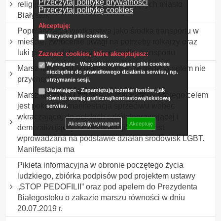
Przeczytaj politykę prywatności
religijnych chrześcijan zamieszkujących miasto
Przeczytaj politykę cookies
Białystok
Akceptuję:
Popularyzacja wrotkarstwa jako środka transportu w
Wszystkie pliki cookies.
mieście, zwrócenie uwagi na potrzeby rolkarzy oraz
luki prawne dotyczące tego środka transportu
Zaznacz cookies, które akceptujesz:
Wymagane - Wszystkie wymagane pliki cookies
Marsz ludzi, którzy deklarują się, że będą, a potem nie
niezbędne do prawidłowego działania serwisu, np.
przychodzą.
utrzymanie sesji.
Ułatwiające - Zapamiętują rozmiar fontów, jak
Marsz dla życia i zdrowej, silnej rodziny, którego celem
również wersję graficzną/kontrastową/tekstową
jest pokojowa manifestacja sprzeciwu wobec
serwisu.
wkraczającej do polskich szkół deprawującej i
Akceptuję wymagane
Akceptuję
demoralizującej "seks edukacji", która jest
wprowadzana na podstawie działań środowisk LGBT.
Manifestacja ma
Pikieta informacyjna w obronie poczętego życia
ludzkiego, zbiórka podpisów pod projektem ustawy
„STOP PEDOFILII” oraz pod apelem do Prezydenta
Białegostoku o zakazie marszu równości w dniu
20.07.2019 r.