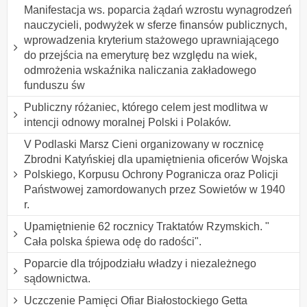
Manifestacja ws. poparcia żądań wzrostu wynagrodzeń
nauczycieli, podwyżek w sferze finansów publicznych,
wprowadzenia kryterium stażowego uprawniającego
do przejścia na emeryturę bez względu na wiek,
odmrożenia wskaźnika naliczania zakładowego
funduszu św
Publiczny różaniec, którego celem jest modlitwa w
intencji odnowy moralnej Polski i Polaków.
V Podlaski Marsz Cieni organizowany w rocznicę
Zbrodni Katyńskiej dla upamiętnienia oficerów Wojska
Polskiego, Korpusu Ochrony Pogranicza oraz Policji
Państwowej zamordowanych przez Sowietów w 1940
r.
Upamiętnienie 62 rocznicy Traktatów Rzymskich. "
Cała polska śpiewa odę do radości".
Poparcie dla trójpodziału władzy i niezależnego
sądownictwa.
Uczczenie Pamięci Ofiar Białostockiego Getta