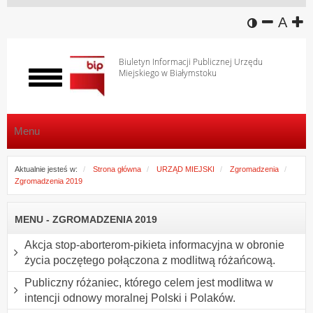
wersja k
zmniej
domy
z
A
Biuletyn Informacji Publicznej Urzędu
Miejskiego w Białymstoku
Włącz
menu
Menu
Aktualnie jesteś w:
Strona główna
URZĄD MIEJSKI
Zgromadzenia
Zgromadzenia 2019
MENU - ZGROMADZENIA 2019
Akcja stop-aborterom-pikieta informacyjna w obronie
życia poczętego połączona z modlitwą różańcową.
Publiczny różaniec, którego celem jest modlitwa w
intencji odnowy moralnej Polski i Polaków.