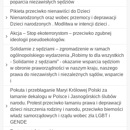
poparcia niezawisłych sędziów
Pikieta przeciwko nienawiści do Dzieci
Nienarodzonych oraz wobec przemocy i deprawacji
Dzieci narodzonych . Modlitwa w intencji dzieci .
Akcja – Stop ekoterrorystom – przeciwko zgubnej
ideologii pseudoekologów.
Solidarnie z sędziami – zgromadzenie w ramach
ogólnopolskiego wydarzenia „Robimy to dla wszystkich
- Solidarnie z sędziami” - okazanie wsparcia sędziom
w obronie praworządności w naszym kraju, naszego
prawa do niezawisłych i niezależnych sądów, wsparcie
i
Pokuta i przebłaganie Maryi Królowej Polski za
łamanie dekalogu w Polsce i Jasnogórskich ślubów
narodu. Protest przeciwko łamaniu prawa i deprawacji
dzieci niszczenia rodziny i narodu, przeciwko bierności
władz samorządowych i rządu wobec zła LGBT i
GENDE