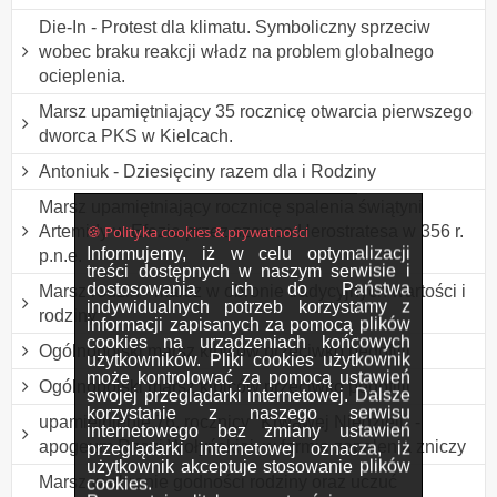
Die-In - Protest dla klimatu. Symboliczny sprzeciw
wobec braku reakcji władz na problem globalnego
ocieplenia.
Marsz upamiętniający 35 rocznicę otwarcia pierwszego
dworca PKS w Kielcach.
Antoniuk - Dziesięciny razem dla i Rodziny
Marsz upamiętniający rocznicę spalenia świątyni
🍪 Polityka cookies & prywatności
Artemidy w Efezie przez szewca Herostratesa w 356 r.
Informujemy, iż w celu optymalizacji
p.n.e.
treści dostępnych w naszym serwisie i
dostosowania ich do Państwa
Marsz rodzin - marsz w obronie tradycyjnych wartości i
indywidualnych potrzeb korzystamy z
rodziny
informacji zapisanych za pomocą plików
cookies na urządzeniach końcowych
Ogólnopolski marsz kibiców przeciwko pedofilii
użytkowników. Pliki cookies użytkownik
może kontrolować za pomocą ustawień
Ogólnopolski marsz kibiców przeciwko pedofilii
swojej przeglądarki internetowej. Dalsze
korzystanie z naszego serwisu
upamiętnienie 76. rocznicy "Krwawej Niedzieli" -
internetowego bez zmiany ustawień
apogeum Rzezi Wołyńskiej, w formie zapalenia zniczy
przeglądarki internetowej oznacza, iż
użytkownik akceptuje stosowanie plików
Marsz w obronie godności rodziny oraz uczuć
cookies.