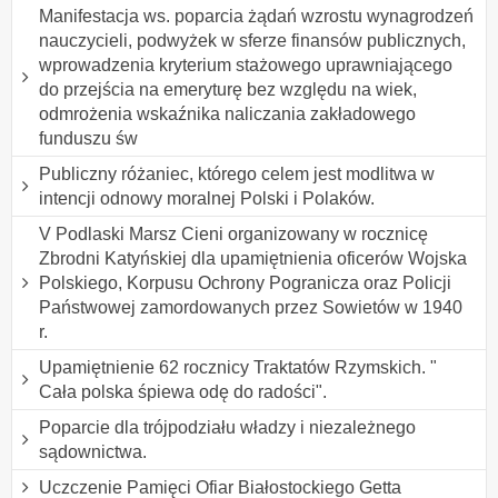
Manifestacja ws. poparcia żądań wzrostu wynagrodzeń
nauczycieli, podwyżek w sferze finansów publicznych,
wprowadzenia kryterium stażowego uprawniającego
do przejścia na emeryturę bez względu na wiek,
odmrożenia wskaźnika naliczania zakładowego
funduszu św
Publiczny różaniec, którego celem jest modlitwa w
intencji odnowy moralnej Polski i Polaków.
V Podlaski Marsz Cieni organizowany w rocznicę
Zbrodni Katyńskiej dla upamiętnienia oficerów Wojska
Polskiego, Korpusu Ochrony Pogranicza oraz Policji
Państwowej zamordowanych przez Sowietów w 1940
r.
Upamiętnienie 62 rocznicy Traktatów Rzymskich. "
Cała polska śpiewa odę do radości".
Poparcie dla trójpodziału władzy i niezależnego
sądownictwa.
Uczczenie Pamięci Ofiar Białostockiego Getta