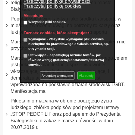
Przeczytaj politykę prywatności
religijnych chrześcijan zamieszkujących miasto
Przeczytaj politykę cookies
Białystok
Akceptuję:
Popularyzacja wrotkarstwa jako środka transportu w
Wszystkie pliki cookies.
mieście, zwrócenie uwagi na potrzeby rolkarzy oraz
luki prawne dotyczące tego środka transportu
Zaznacz cookies, które akceptujesz:
Wymagane - Wszystkie wymagane pliki cookies
Marsz ludzi, którzy deklarują się, że będą, a potem nie
niezbędne do prawidłowego działania serwisu, np.
przychodzą.
utrzymanie sesji.
Ułatwiające - Zapamiętują rozmiar fontów, jak
Marsz dla życia i zdrowej, silnej rodziny, którego celem
również wersję graficzną/kontrastową/tekstową
jest pokojowa manifestacja sprzeciwu wobec
serwisu.
wkraczającej do polskich szkół deprawującej i
Akceptuję wymagane
Akceptuję
demoralizującej "seks edukacji", która jest
wprowadzana na podstawie działań środowisk LGBT.
Manifestacja ma
Pikieta informacyjna w obronie poczętego życia
ludzkiego, zbiórka podpisów pod projektem ustawy
„STOP PEDOFILII” oraz pod apelem do Prezydenta
Białegostoku o zakazie marszu równości w dniu
20.07.2019 r.