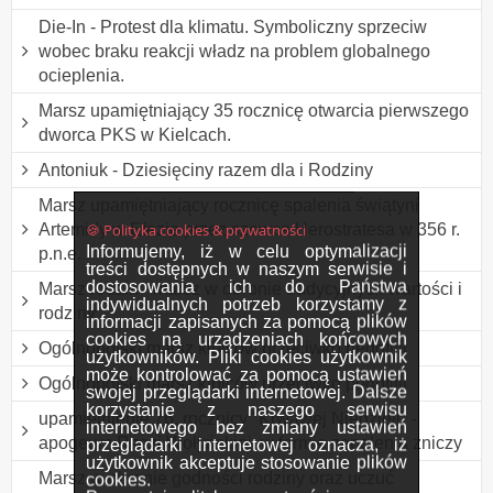
Die-In - Protest dla klimatu. Symboliczny sprzeciw
wobec braku reakcji władz na problem globalnego
ocieplenia.
Marsz upamiętniający 35 rocznicę otwarcia pierwszego
dworca PKS w Kielcach.
Antoniuk - Dziesięciny razem dla i Rodziny
Marsz upamiętniający rocznicę spalenia świątyni
🍪 Polityka cookies & prywatności
Artemidy w Efezie przez szewca Herostratesa w 356 r.
Informujemy, iż w celu optymalizacji
p.n.e.
treści dostępnych w naszym serwisie i
dostosowania ich do Państwa
Marsz rodzin - marsz w obronie tradycyjnych wartości i
indywidualnych potrzeb korzystamy z
rodziny
informacji zapisanych za pomocą plików
cookies na urządzeniach końcowych
Ogólnopolski marsz kibiców przeciwko pedofilii
użytkowników. Pliki cookies użytkownik
może kontrolować za pomocą ustawień
Ogólnopolski marsz kibiców przeciwko pedofilii
swojej przeglądarki internetowej. Dalsze
korzystanie z naszego serwisu
upamiętnienie 76. rocznicy "Krwawej Niedzieli" -
internetowego bez zmiany ustawień
apogeum Rzezi Wołyńskiej, w formie zapalenia zniczy
przeglądarki internetowej oznacza, iż
użytkownik akceptuje stosowanie plików
Marsz w obronie godności rodziny oraz uczuć
cookies.