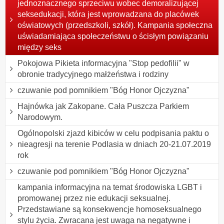
jednoznacznego sprzeciwu wobec demoralizującej
seksedukacji, która jest wprowadzana do placówek
oświatowych (przedszkoli, szkół). Kampania społeczna
uświadamiająca społeczeństwu o ścisłym powiązaniu
między seks
Pokojowa Pikieta informacyjna "Stop pedofilii" w
obronie tradycyjnego małżeństwa i rodziny
czuwanie pod pomnikiem "Bóg Honor Ojczyzna"
Hajnówka jak Zakopane. Cała Puszcza Parkiem
Narodowym.
Ogólnopolski zjazd kibiców w celu podpisania paktu o
nieagresji na terenie Podlasia w dniach 20-21.07.2019
rok
czuwanie pod pomnikiem "Bóg Honor Ojczyzna"
kampania informacyjna na temat środowiska LGBT i
promowanej przez nie edukacji seksualnej.
Przedstawiane są konsekwencje homoseksualnego
stylu życia. Zwracana jest uwaga na negatywne i