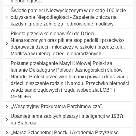
niepodległość)
Światło pamięci Niezwyciężonym w dekadę 100 lecie
odzyskania Niepodległości - Zapalenie znicza na
każdym grobie żołnierza i odmówienie modlitwy
Pikieta przeciwko nienawiści do Dzieci
Nienarodzonych oraz pikieta stop pedofilii przeciwko
deprawacji dzieci i młodzieży w szkole i przedszkolu.
Modlitwa w intencji dzieci nienarodzonych.
Pokutne przebłaganie Maryi Królowej Polski za
łamanie Dekalogu w Polsce i Jasnogórskich ślubów
Narodu. Protest przeciwko łamaniu prawa i deprawacji
dzieci, niszczenie rodzin i Narodu. Przeciwko bierności
władz samorządowych i rządu wobec zła LGBT i
GENDER
,,Wesprzyjmy Prokuratora Parchimowicza".
Upamiętnienie zabitych pisarzy i inteligencji w 1937r.
na Białorusi
,,Marsz Szlachetnej Paczki i Akademia Przyszłości"