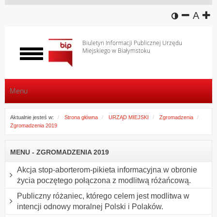
wersja k
zmniej
domy
z
A
Biuletyn Informacji Publicznej Urzędu
Miejskiego w Białymstoku
Włącz
menu
Menu
Aktualnie jesteś w:
Strona główna
URZĄD MIEJSKI
Zgromadzenia
Zgromadzenia 2019
MENU - ZGROMADZENIA 2019
Akcja stop-aborterom-pikieta informacyjna w obronie
życia poczętego połączona z modlitwą różańcową.
Publiczny różaniec, którego celem jest modlitwa w
intencji odnowy moralnej Polski i Polaków.