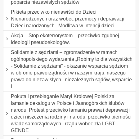
poparcia niezawisłych sędziów
Pikieta przeciwko nienawiści do Dzieci
Nienarodzonych oraz wobec przemocy i deprawacji
Dzieci narodzonych . Modlitwa w intencji dzieci .
Akcja – Stop ekoterrorystom – przeciwko zgubnej
ideologii pseudoekologów.
Solidarnie z sędziami – zgromadzenie w ramach
ogólnopolskiego wydarzenia „Robimy to dla wszystkich
- Solidarnie z sędziami” - okazanie wsparcia sędziom
w obronie praworządności w naszym kraju, naszego
prawa do niezawisłych i niezależnych sądów, wsparcie
i
Pokuta i przebłaganie Maryi Królowej Polski za
łamanie dekalogu w Polsce i Jasnogórskich ślubów
narodu. Protest przeciwko łamaniu prawa i deprawacji
dzieci niszczenia rodziny i narodu, przeciwko bierności
władz samorządowych i rządu wobec zła LGBT i
GENDE